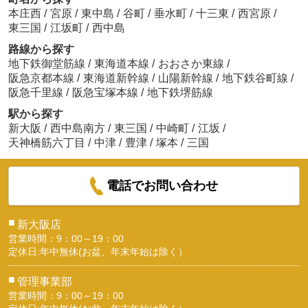
本庄西
/
宮原
/
東中島
/
谷町
/
垂水町
/
十三東
/
西宮原
/
東三国
/
江坂町
/
西中島
路線から探す
地下鉄御堂筋線
/
東海道本線
/
おおさか東線
/
阪急京都本線
/
東海道新幹線
/
山陽新幹線
/
地下鉄谷町線
/
阪急千里線
/
阪急宝塚本線
/
地下鉄堺筋線
駅から探す
新大阪
/
西中島南方
/
東三国
/
中崎町
/
江坂
/
天神橋筋六丁目
/
中津
/
豊津
/
塚本
/
三国
電話でお問い合わせ
■
新大阪店
営業時間：9：00～19：00
定休日:年中無休(お盆、年末年始は除く）
■
管理事業部
営業時間：9：00～19：00