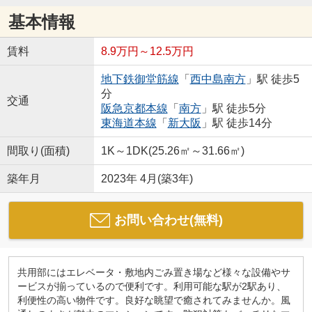
基本情報
賃料
8.9万円～12.5万円
地下鉄御堂筋線
「
西中島南方
」駅 徒歩5
分
交通
阪急京都本線
「
南方
」駅 徒歩5分
東海道本線
「
新大阪
」駅 徒歩14分
間取り(面積)
1K～1DK(25.26㎡～31.66㎡)
築年月
2023年 4月(築3年)
お問い合わせ(無料)
共用部にはエレベータ・敷地内ごみ置き場など様々な設備やサ
ービスが揃っているので便利です。利用可能な駅が2駅あり、
利便性の高い物件です。良好な眺望で癒されてみませんか。風