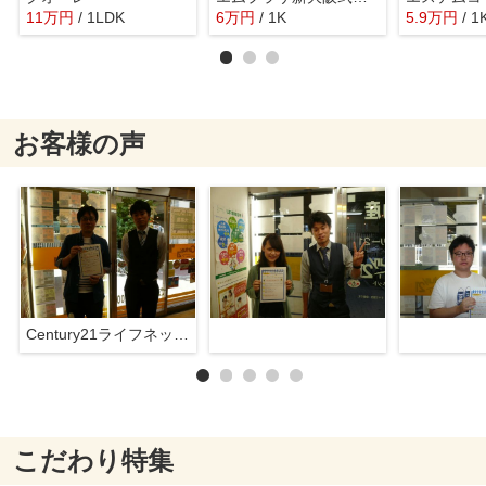
11
万
円
/ 1LDK
6
万
円
/ 1K
5.9
万
円
/ 1
お客様の声
Century21ライフネット新大阪店
こだわり特集