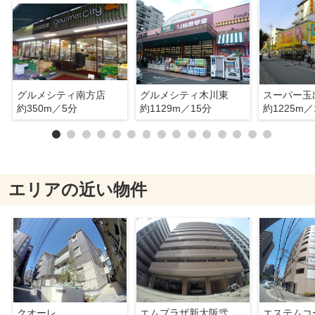
グルメシティ南方店
グルメシティ木川東
スーパー玉
約350m／5分
約1129m／15分
約1225m／
エリアの近い物件
クオーレ
エムプラザ新大阪弐番館