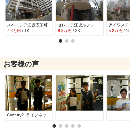
スペーシア江坂広芝町
セレニテ江坂ルフレ
7.8
万
円
/ 1K
9.9
万
円
/ 2K
5.2
万
円
/ 1
お客様の声
Century21ライフネット新大阪店