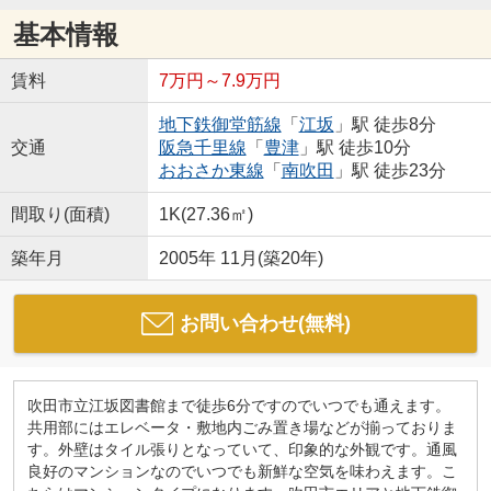
基本情報
賃料
7万円～7.9万円
地下鉄御堂筋線
「
江坂
」駅 徒歩8分
交通
阪急千里線
「
豊津
」駅 徒歩10分
おおさか東線
「
南吹田
」駅 徒歩23分
間取り(面積)
1K(27.36㎡)
築年月
2005年 11月(築20年)
お問い合わせ(無料)
吹田市立江坂図書館まで徒歩6分ですのでいつでも通えます。
共用部にはエレベータ・敷地内ごみ置き場などが揃っておりま
す。外壁はタイル張りとなっていて、印象的な外観です。通風
良好のマンションなのでいつでも新鮮な空気を味わえます。こ