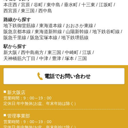
本庄西
/
宮原
/
谷町
/
東中島
/
垂水町
/
十三東
/
江坂町
/
西宮原
/
東三国
/
西中島
路線から探す
地下鉄御堂筋線
/
東海道本線
/
おおさか東線
/
阪急京都本線
/
東海道新幹線
/
山陽新幹線
/
地下鉄谷町線
/
阪急千里線
/
阪急宝塚本線
/
地下鉄堺筋線
駅から探す
新大阪
/
西中島南方
/
東三国
/
中崎町
/
江坂
/
天神橋筋六丁目
/
中津
/
豊津
/
塚本
/
三国
電話でお問い合わせ
■
新大阪店
営業時間：9：00～19：00
定休日:年中無休(お盆、年末年始は除く）
■
管理事業部
営業時間：9：00～19：00
定休日:年中無休(お盆、年末年始は除く）