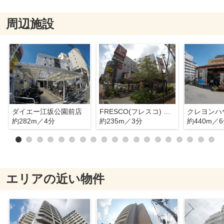
周辺施設
ダイエー江坂公園前店
FRESCO(フレスコ) 江坂店
約282m／4分
約235m／3分
約440m／
エリアの近い物件