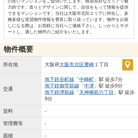
の良いマンションをご提供いたします。眺望良好なエリアで魅
力的です。造りとデザインに関して、自信をもって情報を提供
できるマンションです。当社は大阪市北区エリアに特化し、多
種多様な賃貸物件情報を豊富に取り扱っています。物件をお探
しになる際は、お気軽に当社へご連絡下さい。しっかりとサポ
ートし、適した物件のご紹介をいたします。
物件概要
所在地
大阪府
大阪市北区
豊崎
１丁目
地下鉄谷町線
「
中崎町
」駅 徒歩7分
地下鉄御堂筋線
「
中津
」駅 徒歩9分
交通
地下鉄堺筋線
「
天神橋筋六丁目
」駅 徒歩
9分
賃料
-
管理費等
-
面積
-