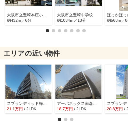
大阪市立豊崎本庄小学校
大阪市立豊崎中学校
ほっかほっ
約432m／6分
約1034m／13分
約568m／
エリアの近い物件
スプランディッド梅田グランノース
アーバネックス南森町ウエスト
21.1
万
円
/ 2LDK
18.7
万
円
/ 2LDK
20.8
万
円
/