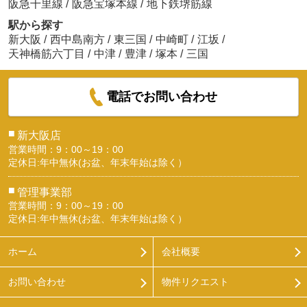
阪急千里線
/
阪急宝塚本線
/
地下鉄堺筋線
駅から探す
新大阪
/
西中島南方
/
東三国
/
中崎町
/
江坂
/
天神橋筋六丁目
/
中津
/
豊津
/
塚本
/
三国
電話でお問い合わせ
■
新大阪店
営業時間：9：00～19：00
定休日:年中無休(お盆、年末年始は除く）
■
管理事業部
営業時間：9：00～19：00
定休日:年中無休(お盆、年末年始は除く）
ホーム
会社概要
お問い合わせ
物件リクエスト