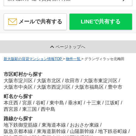
メールで共有する
LINEで共有する
ページトップへ
新大阪駅の賃貸マンション情報TOP
>
物件一覧
>
グランヴィラッセ北梅田
市区町村から探す
大阪市淀川区
/
大阪市北区
/
吹田市
/
大阪市東淀川区
/
大阪市中央区
/
大阪市西淀川区
/
大阪市福島区
/
豊中市
町名から探す
本庄西
/
宮原
/
谷町
/
東中島
/
垂水町
/
十三東
/
江坂町
/
西宮原
/
東三国
/
西中島
路線から探す
地下鉄御堂筋線
/
東海道本線
/
おおさか東線
/
阪急京都本線
/
東海道新幹線
/
山陽新幹線
/
地下鉄谷町線
/