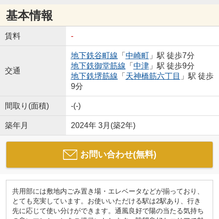
基本情報
賃料
-
地下鉄谷町線
「
中崎町
」駅 徒歩7分
地下鉄御堂筋線
「
中津
」駅 徒歩9分
交通
地下鉄堺筋線
「
天神橋筋六丁目
」駅 徒歩
9分
間取り(面積)
-(-)
築年月
2024年 3月(築2年)
お問い合わせ(無料)
共用部には敷地内ごみ置き場・エレベータなどが揃っており、
とても充実しています。お使いいただける駅は2駅あり、行き
先に応じて使い分けができます。通風良好で陽の当たる気持ち