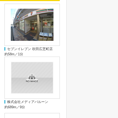
セブンイレブン 吹田広芝町店
約58m／1分
株式会社メディアバルーン
約689m／9分