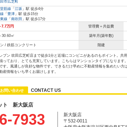
田市広芝町
堂筋線
「
江坂
」駅 徒歩4分
線
「
豊津
」駅 徒歩15分
東線
「
南吹田
」駅 徒歩17分
～7.7万円
管理費＋共益費
～30.60㎡
築年月(築年数)
ン / 鉄筋コンクリート
階建
レブン 吹田広芝町店まで徒歩1分と近場にコンビニがあるのもポイント。共
揃っており、とても充実しています。こちらはマンションタイプになります。
です。風通しが良好な物件です。できるだけ早めに不動産情報を集めたい方
動産情報をいち早くお届けします。
CONTACT US
お問い合わせ
ット 新大阪店
6-7933
新大阪店
〒532-0011