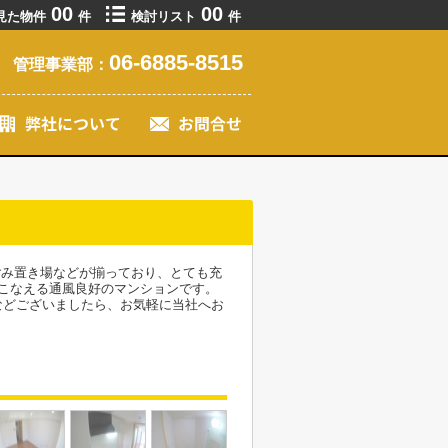
00
00
見た物件
件
検討リスト
件
06-6885-8515
管理事業部：
ごみ置き場などが揃っており、とても充
こなえる通風良好のマンションです。
などございましたら、お気軽に当社へお