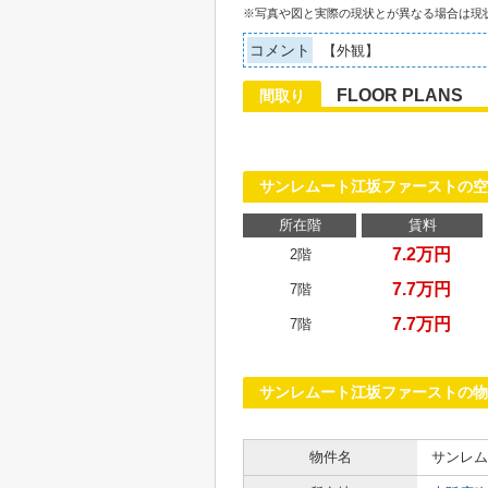
※写真や図と実際の現状とが異なる場合は現
コメント
【外観】
FLOOR PLANS
間取り
サンレムート江坂ファーストの空
所在階
賃料
7.2万円
2階
7.7万円
7階
7.7万円
7階
サンレムート江坂ファーストの物
物件名
サンレム