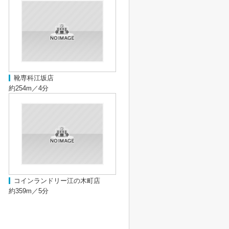
靴専科江坂店
約254m／4分
コインランドリー江の木町店
約359m／5分