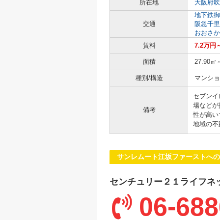
所在地
大阪府吹
地下鉄御
交通
阪急千里
おおさか
賃料
7.2万円
面積
27.90㎡
種別/構造
マンショ
セブンイ
場などが
備考
性が高い
地域の不
サンレムート江坂ファーストへの
センチュリー２１ライフネ
06-688