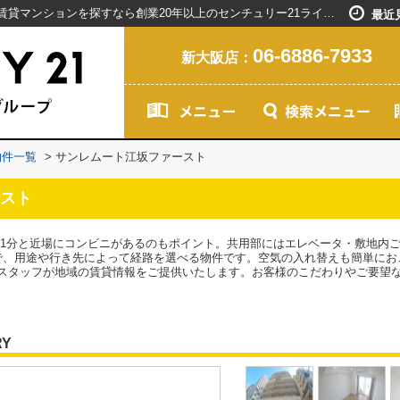
サンレムート江坂ファースト／新大阪駅で賃貸マンションを探すなら創業20年以上のセンチュリー21ライフネット・ライブグループ
最近
06-6886-7933
新大阪店：
物件一覧
>
サンレムート江坂ファースト
スト
歩1分と近場にコンビニがあるのもポイント。共用部にはエレベータ・敷地内
で、用途や行き先によって経路を選べる物件です。空気の入れ替えも簡単にお
スタッフが地域の賃貸情報をご提供いたします。お客様のこだわりやご要望
RY