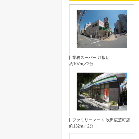
業務スーパー 江坂店
約107m／2分
ファミリーマート 吹田広芝町店
約132m／2分