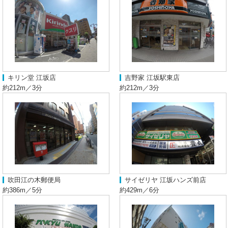
キリン堂 江坂店
吉野家 江坂駅東店
約212m／3分
約212m／3分
吹田江の木郵便局
サイゼリヤ 江坂ハンズ前店
約386m／5分
約429m／6分