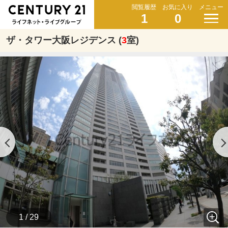
閲覧履歴
お気に入り
メニュー
1
0
ザ・タワー大阪レジデンス (
3
室)
1 / 29