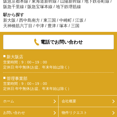
阪急京都本線
/
東海道新幹線
/
山陽新幹線
/
地下鉄谷町線
/
阪急千里線
/
阪急宝塚本線
/
地下鉄堺筋線
駅から探す
新大阪
/
西中島南方
/
東三国
/
中崎町
/
江坂
/
天神橋筋六丁目
/
中津
/
豊津
/
塚本
/
三国
電話でお問い合わせ
■
新大阪店
営業時間：9：00～19：00
定休日:年中無休(お盆、年末年始は除く）
■
管理事業部
営業時間：9：00～19：00
定休日:年中無休(お盆、年末年始は除く）
ホーム
会社概要
お問い合わせ
物件リクエスト