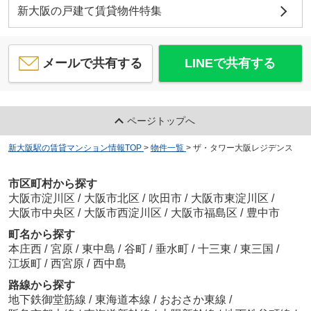
新大阪の戸建て賃貸物件特集
メールで共有する
LINEで共有する
ページトップへ
新大阪駅の賃貸マンション情報TOP
>
物件一覧
>
ザ・タワー大阪レジデンス
市区町村から探す
大阪市淀川区
/
大阪市北区
/
吹田市
/
大阪市東淀川区
/
大阪市中央区
/
大阪市西淀川区
/
大阪市福島区
/
豊中市
町名から探す
本庄西
/
宮原
/
東中島
/
谷町
/
垂水町
/
十三東
/
東三国
/
江坂町
/
西宮原
/
西中島
路線から探す
地下鉄御堂筋線
/
東海道本線
/
おおさか東線
/