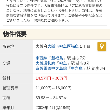
となっていて、外観が素敵です。2駅利用ができて、電車での
移動に役立つ物件です。大阪市福島区エリアにある賃貸情報の
ことなら、地域に密着した当社へお任せ下さい。当社は、多種
多様な賃貸情報を取り扱っております。ご要望や不明な点など
ございましたら、お気軽にご連絡下さい。
物件概要
所在地
大阪府
大阪市福島区
福島
１丁目
東西線
「
新福島
」駅 徒歩7分
交通
大阪環状線
「
福島
」駅 徒歩8分
京阪電鉄中之島線
「
中之島
」駅 徒歩8分
賃料
14.5万円～30万円
管理費等
11,000円～16,000円
面積
39.98㎡～84.57㎡
築年月
2008年 4月(築18年)