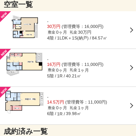
空室一覧
-
30万円
(管理費等：16,000円)
0ヶ月
30万円
敷金
礼金
4階
1LDK＋1S(納戸)
84.57㎡
-
16万円
(管理費等：11,000円)
0ヶ月
1ヶ月
敷金
礼金
5階
40.21㎡
1R
-
14.5万円
(管理費等：11,000円)
0ヶ月
1ヶ月
敷金
礼金
6階
39.98㎡
1R
成約済み一覧