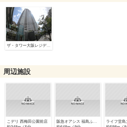
ザ・タワー大阪レジデンス
周辺施設
こデリ 西梅田公園前店
阪急オアシス 福島ふくまる通り57店
ライフ堂島
約348m／5分
約648m／9分
約598m／