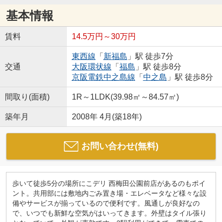
基本情報
賃料
14.5万円～30万円
東西線
「
新福島
」駅 徒歩7分
交通
大阪環状線
「
福島
」駅 徒歩8分
京阪電鉄中之島線
「
中之島
」駅 徒歩8分
間取り(面積)
1R～1LDK(39.98㎡～84.57㎡)
築年月
2008年 4月(築18年)
お問い合わせ(無料)
歩いて徒歩5分の場所にこデリ 西梅田公園前店があるのもポイ
ント。共用部には敷地内ごみ置き場・エレベータなど様々な設
備やサービスが揃っているので便利です。風通しが良好なの
で、いつでも新鮮な空気がはいってきます。外壁はタイル張り