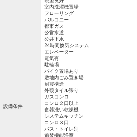
眺望良好
室内洗濯機置場
フローリング
バルコニー
都市ガス
公営水道
公共下水
24時間換気システム
エレベーター
電気有
駐輪場
バイク置場あり
敷地内ごみ置き場
耐震構造
外観タイル張り
ガスコンロ
コンロ２口以上
設備条件
食器洗い乾燥機
システムキッチン
コンロ３口
バス・トイレ別
追焚機能浴室