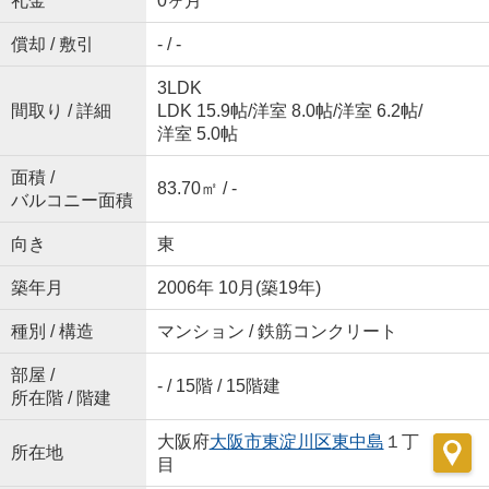
礼金
0ヶ月
償却 / 敷引
- / -
3LDK
間取り / 詳細
LDK 15.9帖
/
洋室 8.0帖
/
洋室 6.2帖
/
洋室 5.0帖
面積 /
83.70㎡ / -
バルコニー面積
向き
東
築年月
2006年 10月(築19年)
種別 / 構造
マンション / 鉄筋コンクリート
部屋 /
- / 15階 / 15階建
所在階 / 階建
大阪府
大阪市東淀川区
東中島
１丁
所在地
目