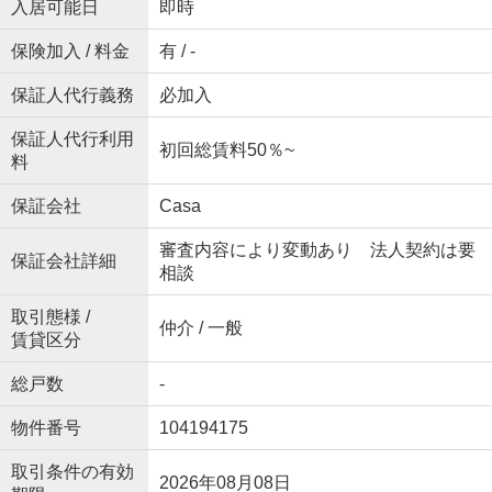
入居可能日
即時
保険加入 / 料金
有 / -
保証人代行義務
必加入
保証人代行利用
初回総賃料50％~
料
保証会社
Casa
審査内容により変動あり 法人契約は要
保証会社詳細
相談
取引態様 /
仲介 / 一般
賃貸区分
総戸数
-
物件番号
104194175
取引条件の有効
2026年08月08日