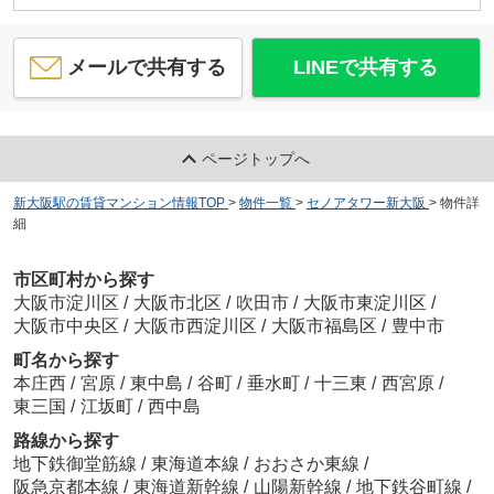
メールで共有する
LINEで共有する
ページトップへ
新大阪駅の賃貸マンション情報TOP
>
物件一覧
>
セノアタワー新大阪
>
物件詳
細
市区町村から探す
大阪市淀川区
/
大阪市北区
/
吹田市
/
大阪市東淀川区
/
大阪市中央区
/
大阪市西淀川区
/
大阪市福島区
/
豊中市
町名から探す
本庄西
/
宮原
/
東中島
/
谷町
/
垂水町
/
十三東
/
西宮原
/
東三国
/
江坂町
/
西中島
路線から探す
地下鉄御堂筋線
/
東海道本線
/
おおさか東線
/
阪急京都本線
/
東海道新幹線
/
山陽新幹線
/
地下鉄谷町線
/