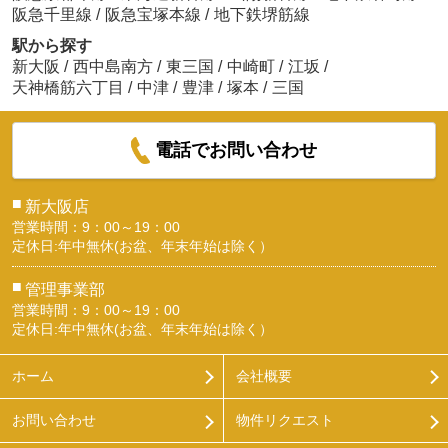
阪急千里線
/
阪急宝塚本線
/
地下鉄堺筋線
駅から探す
新大阪
/
西中島南方
/
東三国
/
中崎町
/
江坂
/
天神橋筋六丁目
/
中津
/
豊津
/
塚本
/
三国
電話でお問い合わせ
■
新大阪店
営業時間：9：00～19：00
定休日:年中無休(お盆、年末年始は除く）
■
管理事業部
営業時間：9：00～19：00
定休日:年中無休(お盆、年末年始は除く）
ホーム
会社概要
お問い合わせ
物件リクエスト