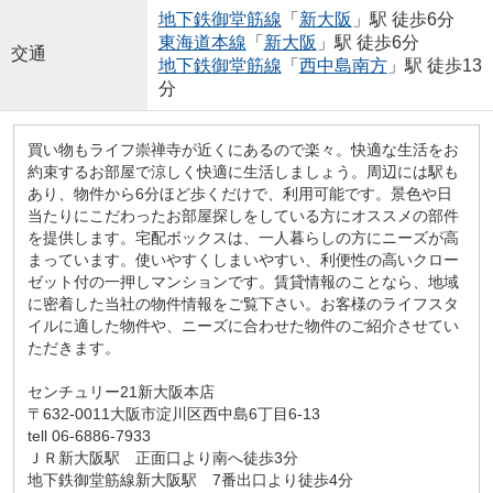
地下鉄御堂筋線
「
新大阪
」駅 徒歩6分
東海道本線
「
新大阪
」駅 徒歩6分
交通
地下鉄御堂筋線
「
西中島南方
」駅 徒歩13
分
買い物もライフ崇禅寺が近くにあるので楽々。快適な生活をお
約束するお部屋で涼しく快適に生活しましょう。周辺には駅も
あり、物件から6分ほど歩くだけで、利用可能です。景色や日
当たりにこだわったお部屋探しをしている方にオススメの部件
を提供します。宅配ボックスは、一人暮らしの方にニーズが高
まっています。使いやすくしまいやすい、利便性の高いクロー
ゼット付の一押しマンションです。賃貸情報のことなら、地域
に密着した当社の物件情報をご覧下さい。お客様のライフスタ
イルに適した物件や、ニーズに合わせた物件のご紹介させてい
ただきます。
センチュリー21新大阪本店
〒632-0011大阪市淀川区西中島6丁目6-13
tell 06-6886-7933
ＪＲ新大阪駅 正面口より南へ徒歩3分
地下鉄御堂筋線新大阪駅 7番出口より徒歩4分