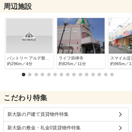
周辺施設
パントリー アルデ新大阪店
ライフ崇禅寺
スマイル淀
約296m／4分
約825m／11分
約965m／1
こだわり特集
新大阪の戸建て賃貸物件特集
新大阪の敷金・礼金0賃貸物件特集