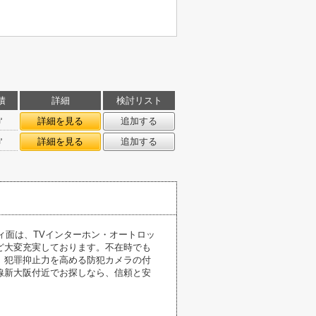
積
詳細
検討リスト
㎡
詳細を見る
追加する
㎡
詳細を見る
追加する
ィ面は、TVインターホン・オートロッ
ど大変充実しております。不在時でも
。犯罪抑止力を高める防犯カメラの付
線新大阪付近でお探しなら、信頼と安