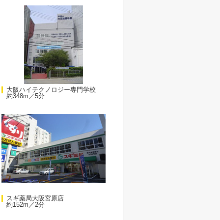
大阪ハイテクノロジー専門学校
約348m／5分
スギ薬局大阪宮原店
約152m／2分