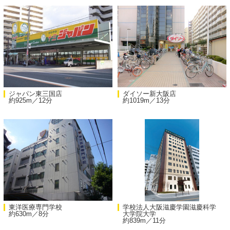
ジャパン東三国店
ダイソー新大阪店
約925m／12分
約1019m／13分
東洋医療専門学校
学校法人大阪滋慶学園滋慶科学
約630m／8分
大学院大学
約839m／11分