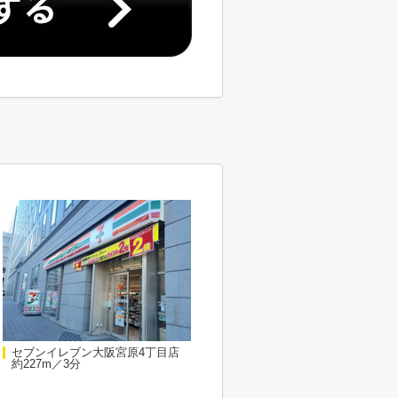
セブンイレブン大阪宮原4丁目店
約227m／3分