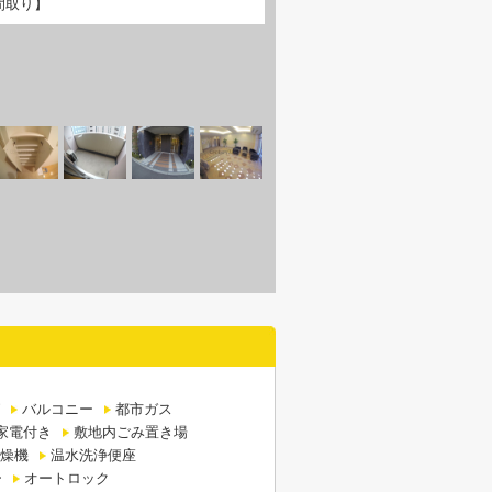
間取り】
バルコニー
都市ガス
家電付き
敷地内ごみ置き場
燥機
温水洗浄便座
ー
オートロック