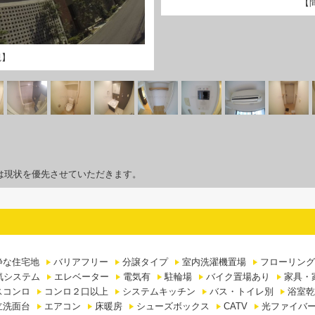
【
観】
は現状を優先させていただきます。
静な住宅地
バリアフリー
分譲タイプ
室内洗濯機置場
フローリング
気システム
エレベーター
電気有
駐輪場
バイク置場あり
家具・
スコンロ
コンロ２口以上
システムキッチン
バス・トイレ別
浴室乾
立洗面台
エアコン
床暖房
シューズボックス
CATV
光ファイバ