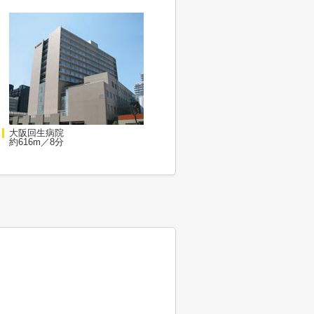
大阪回生病院
約616m／8分