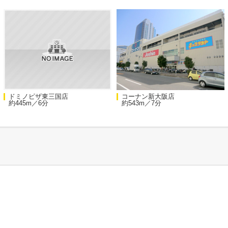
ドミノピザ東三国店
コーナン新大阪店
約445m／6分
約543m／7分