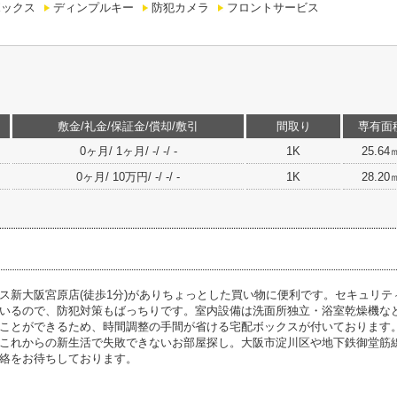
ボックス
ディンプルキー
防犯カメラ
フロントサービス
敷金/礼金/保証金/償却/敷引
間取り
専有面
0ヶ月/ 1ヶ月/ -/ -/ -
1K
25.64
0ヶ月/ 10万円/ -/ -/ -
1K
28.20
ス新大阪宮原店(徒歩1分)がありちょっとした買い物に便利です。セキュリテ
いるので、防犯対策もばっちりです。室内設備は洗面所独立・浴室乾燥機な
ことができるため、時間調整の手間が省ける宅配ボックスが付いております
これからの新生活で失敗できないお部屋探し。大阪市淀川区や地下鉄御堂筋
絡をお待ちしております。