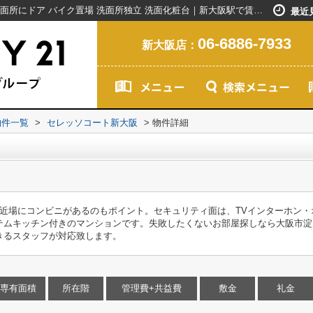
セレッソコート新大阪｜ディンプルキー 洗面所にドア バイク置場 洗面所独立 洗面化粧台｜新大阪駅で賃貸マンションを探すなら創業20年以上のセンチュリー21ライフネット・ライブグループ
最近
06-6886-7933
新大阪店：
物件一覧
>
セレッソコート新大阪
>
物件詳細
と近場にコンビニがあるのもポイント。セキュリティ面は、TVインターホン
テムキッチン付きのマンションです。失敗したくないお部屋探しなら大阪市淀
きるスタッフが対応致します。
専有面積
所在階
管理費+共益費
敷金
礼金