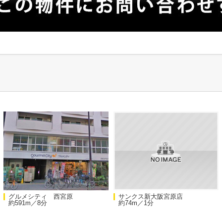
グルメシティ 西宮原
サンクス新大阪宮原店
約591m／8分
約74m／1分