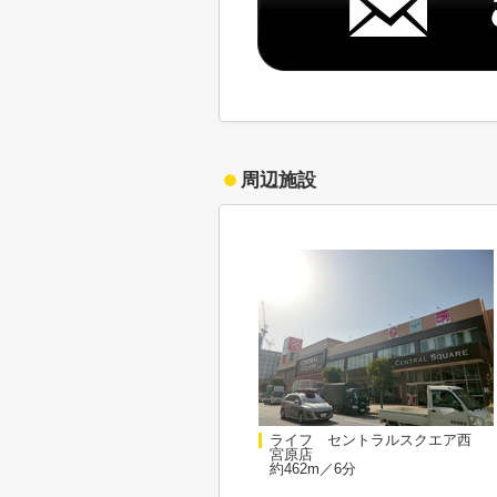
周辺施設
ライフ セントラルスクエア西
宮原店
約462m／6分