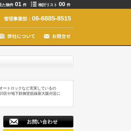
01
00
見た物件
件
検討リスト
件
06-6885-8515
管理事業部：
・オートロックなど充実しているの
川区や地下鉄御堂筋線新大阪付近に