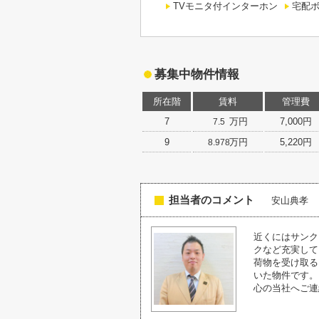
TVモニタ付インターホン
宅配
募集中物件情報
所在階
賃料
管理費
7
万円
7,000円
7.5
9
万円
5,220円
8.978
担当者のコメント
安山典孝
近くにはサンク
クなど充実して
荷物を受け取る
いた物件です。
心の当社へご連