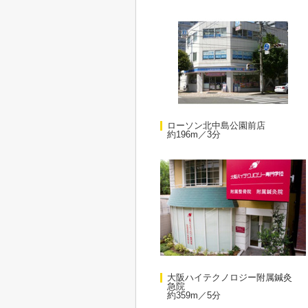
ローソン北中島公園前店
約196m／3分
大阪ハイテクノロジー附属鍼灸
急院
約359m／5分