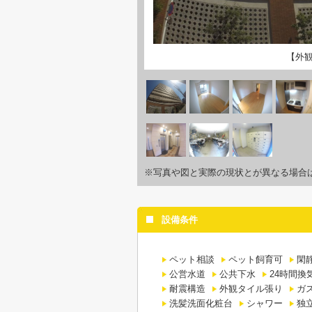
【外
※写真や図と実際の現状とが異なる場合
設備条件
ペット相談
ペット飼育可
閑
公営水道
公共下水
24時間換
耐震構造
外観タイル張り
ガ
洗髪洗面化粧台
シャワー
独