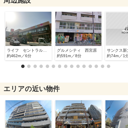
周辺施設
ライフ セントラルスクエア西宮原店
グルメシティ 西宮原
サンクス新
約462m／6分
約591m／8分
約74m／1
エリアの近い物件