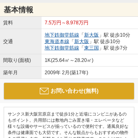
基本情報
賃料
7.5万円～8.978万円
地下鉄御堂筋線
「
新大阪
」駅 徒歩10分
交通
東海道本線
「
新大阪
」駅 徒歩10分
地下鉄御堂筋線
「
東三国
」駅 徒歩7分
間取り(面積)
1K(25.64㎡～28.20㎡)
築年月
2009年 2月(築17年)
お問い合わせ(無料)
サンクス新大阪宮原店まで徒歩1分と近場にコンビニがあるの
もポイント。共用部には敷地内ごみ置き場・エレベータなど
様々な設備やサービスが揃っているので便利です。通風良好な
条件は健康面でも大切です。そんな観点からもおすすめの物件