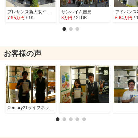
プレサンス新大阪イオリア
サンハイム吉見
7.95
万
円
/ 1K
8
万
円
/ 2LDK
6.64
万
円
/ 
お客様の声
Century21ライフネット新大阪店