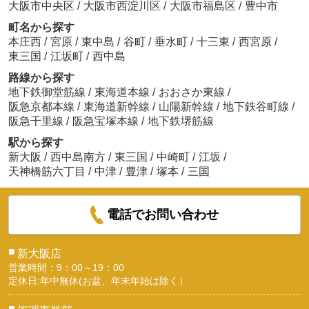
大阪市中央区
/
大阪市西淀川区
/
大阪市福島区
/
豊中市
町名から探す
本庄西
/
宮原
/
東中島
/
谷町
/
垂水町
/
十三東
/
西宮原
/
東三国
/
江坂町
/
西中島
路線から探す
地下鉄御堂筋線
/
東海道本線
/
おおさか東線
/
阪急京都本線
/
東海道新幹線
/
山陽新幹線
/
地下鉄谷町線
/
阪急千里線
/
阪急宝塚本線
/
地下鉄堺筋線
駅から探す
新大阪
/
西中島南方
/
東三国
/
中崎町
/
江坂
/
天神橋筋六丁目
/
中津
/
豊津
/
塚本
/
三国
電話でお問い合わせ
■
新大阪店
営業時間：9：00～19：00
定休日:年中無休(お盆、年末年始は除く）
■