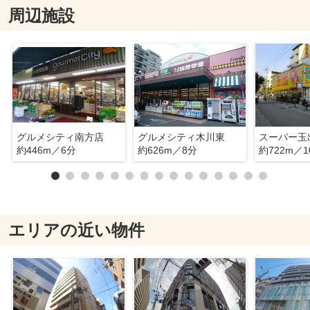
周辺施設
グルメシティ南方店
グルメシティ木川東
スーパー玉
約446m／6分
約626m／8分
約722m／1
エリアの近い物件