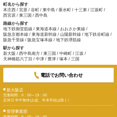
町名から探す
本庄西
/
宮原
/
谷町
/
東中島
/
垂水町
/
十三東
/
江坂町
/
西宮原
/
東三国
/
西中島
路線から探す
地下鉄御堂筋線
/
東海道本線
/
おおさか東線
/
阪急京都本線
/
東海道新幹線
/
山陽新幹線
/
地下鉄谷町線
/
阪急千里線
/
阪急宝塚本線
/
地下鉄堺筋線
駅から探す
新大阪
/
西中島南方
/
東三国
/
中崎町
/
江坂
/
天神橋筋六丁目
/
中津
/
豊津
/
塚本
/
三国
電話でお問い合わせ
■
新大阪店
営業時間：9：00～19：00
定休日:年中無休(お盆、年末年始は除く）
■
管理事業部
営業時間：9：00～19：00