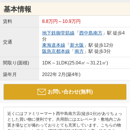
基本情報
賃料
8.8万円～10.9万円
地下鉄御堂筋線
「
西中島南方
」駅 徒歩4
分
交通
東海道本線
「
新大阪
」駅 徒歩12分
阪急京都本線
「
南方
」駅 徒歩3分
間取り(面積)
1DK～1LDK(25.04㎡～31.21㎡)
築年月
2022年 2月(築4年)
お問い合わせ(無料)
近くにはファミリーマート西中島南方店(徒歩1分)がありちょっ
とした買い物に便利です。共用部にはエレベータ・敷地内ごみ
置き場などが備わっておりとても充実しています。こちらの物