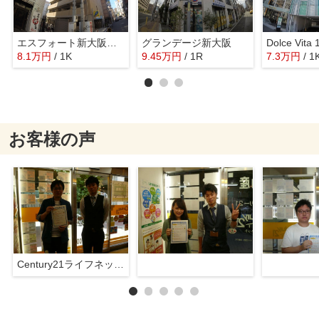
エスフォート新大阪ラヴィール
グランデージ新大阪
8.1
万
円
/ 1K
9.45
万
円
/ 1R
7.3
万
円
/ 1
お客様の声
Century21ライフネット新大阪店