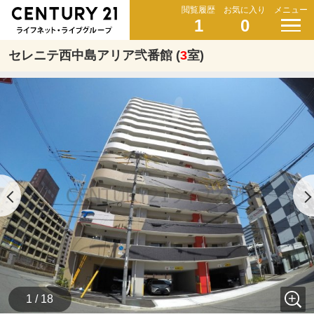
閲覧履歴
お気に入り
メニュー
1
0
セレニテ西中島アリア弐番館 (
3
室)
1 / 18