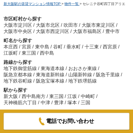
新大阪駅の賃貸マンション情報TOP
>
物件一覧
>
セレニテ谷町四丁目アリエ
市区町村から探す
大阪市淀川区
/
大阪市北区
/
吹田市
/
大阪市東淀川区
/
大阪市中央区
/
大阪市西淀川区
/
大阪市福島区
/
豊中市
町名から探す
本庄西
/
宮原
/
東中島
/
谷町
/
垂水町
/
十三東
/
西宮原
/
江坂町
/
東三国
/
西中島
路線から探す
地下鉄御堂筋線
/
東海道本線
/
おおさか東線
/
阪急京都本線
/
東海道新幹線
/
山陽新幹線
/
阪急千里線
/
地下鉄谷町線
/
阪急宝塚本線
/
地下鉄堺筋線
駅から探す
新大阪
/
西中島南方
/
東三国
/
江坂
/
中崎町
/
天神橋筋六丁目
/
中津
/
豊津
/
塚本
/
三国
電話でお問い合わせ