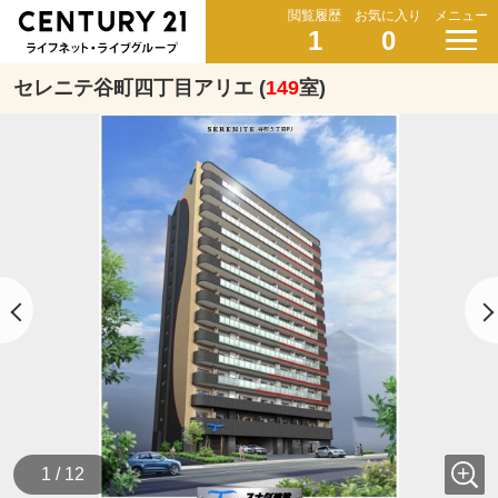
閲覧履歴
お気に入り
メニュー
1
0
セレニテ谷町四丁目アリエ (
149
室)
1 / 12