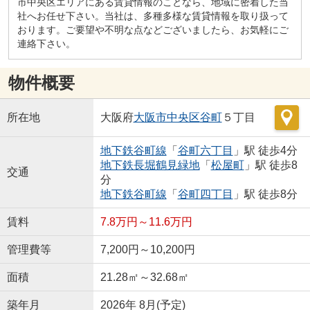
市中央区エリアにある賃貸情報のことなら、地域に密着した当
社へお任せ下さい。当社は、多種多様な賃貸情報を取り扱って
おります。ご要望や不明な点などございましたら、お気軽にご
連絡下さい。
物件概要
所在地
大阪府
大阪市中央区
谷町
５丁目
地下鉄谷町線
「
谷町六丁目
」駅 徒歩4分
地下鉄長堀鶴見緑地
「
松屋町
」駅 徒歩8
交通
分
地下鉄谷町線
「
谷町四丁目
」駅 徒歩8分
賃料
7.8万円～11.6万円
管理費等
7,200円～10,200円
面積
21.28㎡～32.68㎡
築年月
2026年 8月(予定)