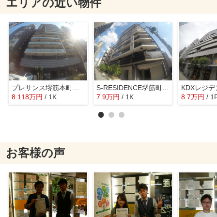
エリアの近い物件
プレサンス堺筋本町ディスティニー
S-RESIDENCE堺筋町Uno
KDXレジ
8.118
万
円
/ 1K
7.9
万
円
/ 1K
8.7
万
円
/ 1
お客様の声