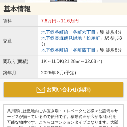
基本情報
賃料
7.8万円～11.6万円
地下鉄谷町線
「
谷町六丁目
」駅 徒歩4分
地下鉄長堀鶴見緑地
「
松屋町
」駅 徒歩8
交通
分
地下鉄谷町線
「
谷町四丁目
」駅 徒歩8分
間取り(面積)
1K～1LDK(21.28㎡～32.68㎡)
築年月
2026年 8月(予定)
お問い合わせ(無料)
共用部には敷地内ごみ置き場・エレベータなど様々な設備やサ
ービスが揃っているので便利です。移動範囲が広がる2駅利用
可能な物件です。こちらはマンションタイプになります。大阪