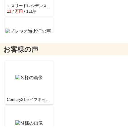
エスリードレジデンス大阪福島フロント
11.4
万
円
/ 1LDK
イオンスタイル海老江
約436m／6分
お客様の声
プレジオ海老江
11.5
万
円
/ 1R
ファミリーマート 鷺洲五丁目店
約150m／2分
Century21ライフネット新大阪店
ザ・タワー大阪レジデンス
14.5
万
円
/ 1R
セブンイレブン 大阪鷺洲3丁目店
約538m／7分