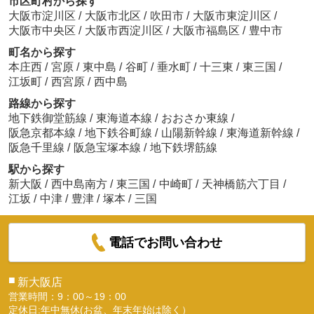
市区町村から探す
大阪市淀川区
/
大阪市北区
/
吹田市
/
大阪市東淀川区
/
ヤマダ電機 テックランド大阪野田店
大阪市中央区
/
大阪市西淀川区
/
大阪市福島区
/
豊中市
約1195m／15分
町名から探す
本庄西
/
宮原
/
東中島
/
谷町
/
垂水町
/
十三東
/
東三国
/
江坂町
/
西宮原
/
西中島
路線から探す
地下鉄御堂筋線
/
東海道本線
/
おおさか東線
/
阪急京都本線
/
地下鉄谷町線
/
山陽新幹線
/
東海道新幹線
/
片岡歯科医院
阪急千里線
/
阪急宝塚本線
/
地下鉄堺筋線
約1118m／14分
駅から探す
新大阪
/
西中島南方
/
東三国
/
中崎町
/
天神橋筋六丁目
/
江坂
/
中津
/
豊津
/
塚本
/
三国
電話でお問い合わせ
野田阪神歯科クリニック
■
新大阪店
約1098m／14分
営業時間：9：00～19：00
定休日:年中無休(お盆、年末年始は除く）