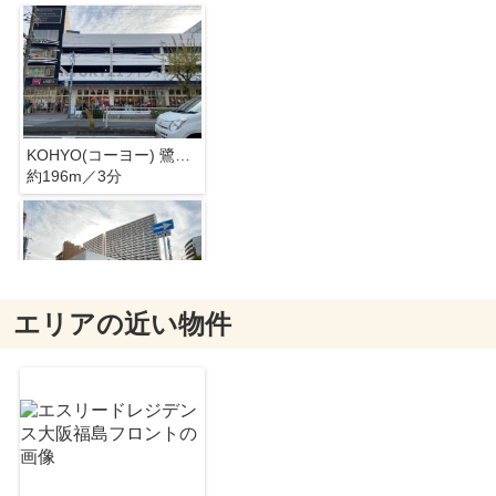
KOHYO(コーヨー) 鷺洲店
約196m／3分
エリアの近い物件
サンディ福島鷺洲店
約394m／5分