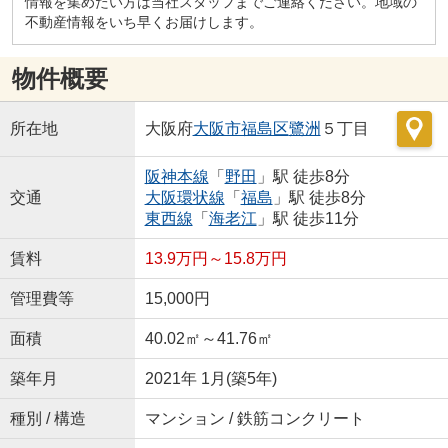
情報を集めたい方は当社スタッフまでご連絡ください。地域の
不動産情報をいち早くお届けします。
物件概要
所在地
大阪府
大阪市福島区
鷺洲
５丁目
阪神本線
「
野田
」駅 徒歩8分
交通
大阪環状線
「
福島
」駅 徒歩8分
東西線
「
海老江
」駅 徒歩11分
賃料
13.9万円～15.8万円
管理費等
15,000円
面積
40.02㎡～41.76㎡
築年月
2021年 1月(築5年)
種別 / 構造
マンション / 鉄筋コンクリート