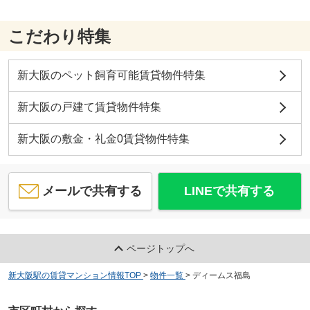
こだわり特集
カーサレグラス福島野田
新大阪のペット飼育可能賃貸物件特集
14.1
万
円
/ 1LDK
ドラッグストアライフォート野田店
約917m／12分
新大阪の戸建て賃貸物件特集
新大阪の敷金・礼金0賃貸物件特集
メールで共有する
LINEで共有する
ココカラファイン ウィステ野田店
約917m／12分
ページトップへ
新大阪駅の賃貸マンション情報TOP
>
物件一覧
>
ディームス福島