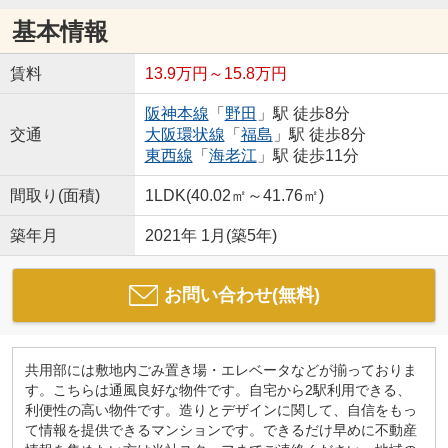
基本情報
賃料
13.9万円～15.8万円
阪神本線
「
野田
」駅 徒歩8分
交通
大阪環状線
「
福島
」駅 徒歩8分
東西線
「
海老江
」駅 徒歩11分
間取り(面積)
1LDK(40.02㎡～41.76㎡)
築年月
2021年 1月(築5年)
お問い合わせ(無料)
共用部には敷地内ごみ置き場・エレベータなどが揃っておりま
す。こちらは通風良好な物件です。自宅から2駅利用できる、
利便性の高い物件です。造りとデザインに関して、自信をもっ
て情報を提供できるマンションです。できるだけ早めに不動産