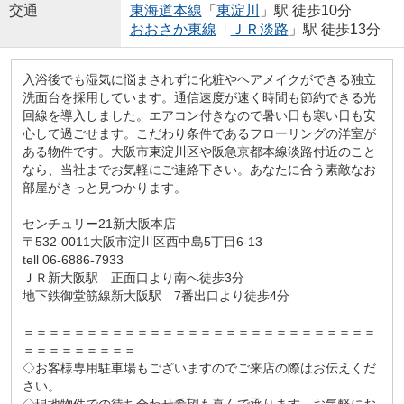
交通
東海道本線
「
東淀川
」駅 徒歩10分
おおさか東線
「
ＪＲ淡路
」駅 徒歩13分
入浴後でも湿気に悩まされずに化粧やヘアメイクができる独立
洗面台を採用しています。通信速度が速く時間も節約できる光
回線を導入しました。エアコン付きなので暑い日も寒い日も安
心して過ごせます。こだわり条件であるフローリングの洋室が
ある物件です。大阪市東淀川区や阪急京都本線淡路付近のこと
なら、当社までお気軽にご連絡下さい。あなたに合う素敵なお
部屋がきっと見つかります。
センチュリー21新大阪本店
〒532-0011大阪市淀川区西中島5丁目6-13
tell 06-6886-7933
ＪＲ新大阪駅 正面口より南へ徒歩3分
地下鉄御堂筋線新大阪駅 7番出口より徒歩4分
＝＝＝＝＝＝＝＝＝＝＝＝＝＝＝＝＝＝＝＝＝＝＝＝＝＝＝＝
＝＝＝＝＝＝＝＝＝
◇お客様専用駐車場もございますのでご来店の際はお伝えくだ
さい。