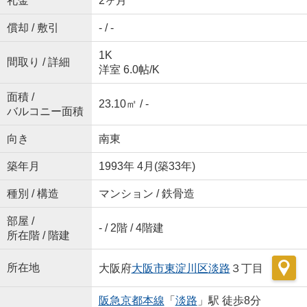
礼金
2ヶ月
償却 / 敷引
- / -
1K
間取り / 詳細
洋室 6.0帖
/
K
面積 /
23.10㎡ / -
バルコニー面積
向き
南東
築年月
1993年 4月(築33年)
種別 / 構造
マンション / 鉄骨造
部屋 /
- / 2階 / 4階建
所在階 / 階建
所在地
大阪府
大阪市東淀川区
淡路
３丁目
阪急京都本線
「
淡路
」駅 徒歩8分