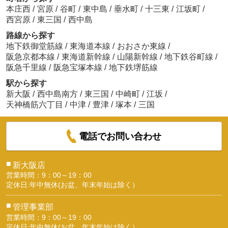
本庄西
/
宮原
/
谷町
/
東中島
/
垂水町
/
十三東
/
江坂町
/
西宮原
/
東三国
/
西中島
路線から探す
地下鉄御堂筋線
/
東海道本線
/
おおさか東線
/
阪急京都本線
/
東海道新幹線
/
山陽新幹線
/
地下鉄谷町線
/
阪急千里線
/
阪急宝塚本線
/
地下鉄堺筋線
駅から探す
新大阪
/
西中島南方
/
東三国
/
中崎町
/
江坂
/
天神橋筋六丁目
/
中津
/
豊津
/
塚本
/
三国
電話でお問い合わせ
■
新大阪店
営業時間：9：00～19：00
定休日:年中無休(お盆、年末年始は除く）
■
管理事業部
営業時間：9：00～19：00
定休日:年中無休(お盆、年末年始は除く）