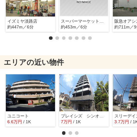
イズミヤ淡路店
スーパーマーケットバロー
阪急オアシ
約447m／6分
約453m／6分
約711m／
エリアの近い物件
ユニコート
プレイシズ シンオオサカ
スリーデイ
6.6
万
円
/ 1K
7
万
円
/ 1K
3.7
万
円
/ 1