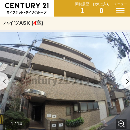
閲覧履歴
お気に入り
メニュー
1
0
ハイツASK (
4
室)
1 / 14