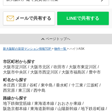
メールで共有する
LINEで共有する
ページトップへ
新大阪駅の賃貸マンション情報TOP
>
物件一覧
>
ハイツASK
市区町村から探す
大阪市淀川区
/
大阪市北区
/
吹田市
/
大阪市東淀川区
/
大阪市中央区
/
大阪市西淀川区
/
大阪市福島区
/
豊中市
町名から探す
本庄西
/
宮原
/
谷町
/
東中島
/
垂水町
/
十三東
/
江坂町
/
西宮原
/
東三国
/
西中島
路線から探す
地下鉄御堂筋線
/
東海道本線
/
おおさか東線
/
阪急京都本線
/
東海道新幹線
/
山陽新幹線
/
地下鉄谷町線
/