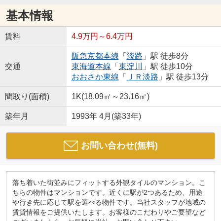
基本情報
賃料
4.9万円～6.4万円
阪急京都本線
「
淡路
」駅 徒歩8分
交通
東海道本線
「
東淀川
」駅 徒歩10分
おおさか東線
「
ＪＲ淡路
」駅 徒歩13分
間取り(面積)
1K(18.09㎡～23.16㎡)
築年月
1993年 4月(築33年)
お問い合わせ(無料)
落ち着いた街並みにフィットする外観タイルのマンション。こ
ちらの物件はマンションです。近くに駅が2つあるため、用途
や行き先に応じて駅を選べる物件です。当社スタッフが地域の
賃貸情報をご提供いたします。お客様のこだわりやご要望など