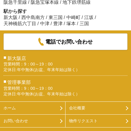
阪急千里線
/
阪急宝塚本線
/
地下鉄堺筋線
駅から探す
新大阪
/
西中島南方
/
東三国
/
中崎町
/
江坂
/
天神橋筋六丁目
/
中津
/
豊津
/
塚本
/
三国
電話でお問い合わせ
■
新大阪店
営業時間：9：00～19：00
定休日:年中無休(お盆、年末年始は除く）
■
管理事業部
営業時間：9：00～19：00
定休日:年中無休(お盆、年末年始は除く）
ホーム
会社概要
お問い合わせ
物件リクエスト