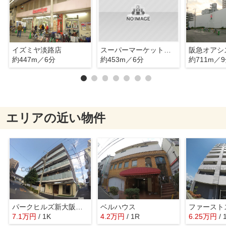
イズミヤ淡路店
スーパーマーケットバロー
阪急オアシ
約447m／6分
約453m／6分
約711m／
エリアの近い物件
パークヒルズ新大阪ウィル
ベルハウス
7.1
万
円
/ 1K
4.2
万
円
/ 1R
6.25
万
円
/ 