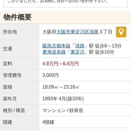
ございましたら、お気軽に当社へお問い合わせ下さい。
物件概要
所在地
大阪府
大阪市東淀川区
淡路
３丁目
阪急京都本線
「
淡路
」駅 徒歩8～13分
交通
東海道本線
「
東淀川
」駅 徒歩10分
賃料
4.9万円～6.4万円
管理費等
3,000円
面積
18.09㎡～23.16㎡
築年月
1993年 4月(築33年)
種別 / 構造
マンション / 鉄骨造
階建
4階建