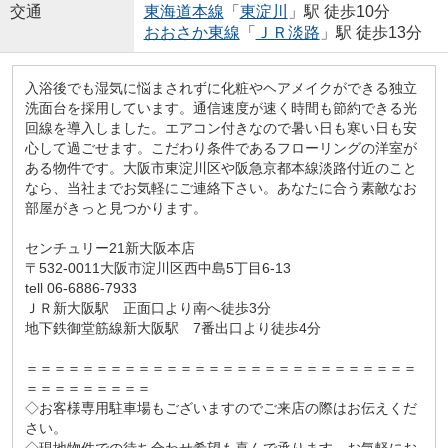
交通
東海道本線
「
東淀川
」駅 徒歩10分
おおさか東線
「
ＪＲ淡路
」駅 徒歩13分
入浴後でも湿気に悩まされずに化粧やヘアメイクができる独立
洗面台を採用しています。通信速度が速く時間も節約できる光
回線を導入しました。エアコン付きなので暑い日も寒い日も安
心して過ごせます。こだわり条件であるフローリングの洋室が
ある物件です。大阪市東淀川区や阪急京都本線淡路付近のこと
なら、当社までお気軽にご連絡下さい。あなたに合う素敵なお
部屋がきっと見つかります。
センチュリー21新大阪本店
〒532-0011大阪市淀川区西中島5丁目6-13
tell 06-6886-7933
ＪＲ新大阪駅 正面口より南へ徒歩3分
地下鉄御堂筋線新大阪駅 7番出口より徒歩4分
＝＝＝＝＝＝＝＝＝＝＝＝＝＝＝＝＝＝＝＝＝＝＝＝＝＝＝＝
＝＝＝＝＝＝＝＝＝
◇お客様専用駐車場もございますのでご来店の際はお伝えくだ
さい。