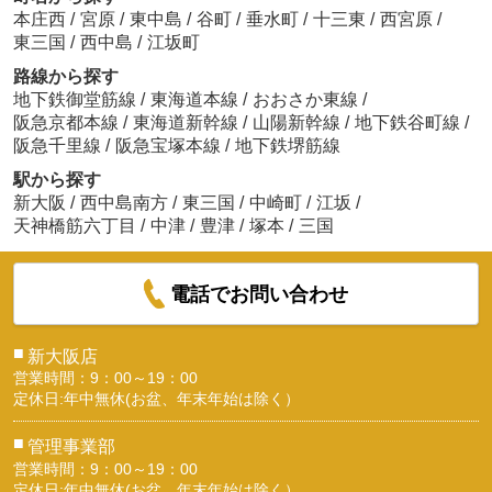
本庄西
/
宮原
/
東中島
/
谷町
/
垂水町
/
十三東
/
西宮原
/
東三国
/
西中島
/
江坂町
路線から探す
地下鉄御堂筋線
/
東海道本線
/
おおさか東線
/
阪急京都本線
/
東海道新幹線
/
山陽新幹線
/
地下鉄谷町線
/
阪急千里線
/
阪急宝塚本線
/
地下鉄堺筋線
駅から探す
新大阪
/
西中島南方
/
東三国
/
中崎町
/
江坂
/
天神橋筋六丁目
/
中津
/
豊津
/
塚本
/
三国
電話でお問い合わせ
■
新大阪店
営業時間：9：00～19：00
定休日:年中無休(お盆、年末年始は除く）
■
管理事業部
営業時間：9：00～19：00
定休日:年中無休(お盆、年末年始は除く）