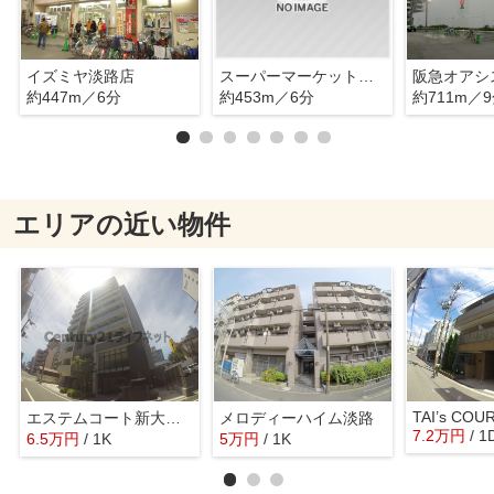
イズミヤ淡路店
スーパーマーケットバロー
阪急オアシ
約447m／6分
約453m／6分
約711m／
エリアの近い物件
エステムコート新大阪11リンクス
メロディーハイム淡路
7.2
万
円
/ 1
6.5
万
円
/ 1K
5
万
円
/ 1K