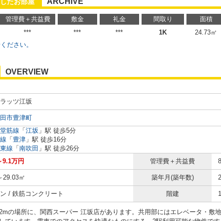
ARCHIVE
したお部屋
管理費＋共益費
敷金
礼金
間取り
面積
***
***
***
1K
24.73㎡
せください。
OVERVIEW
ラッツ江坂
田市豊津町
堂筋線
「
江坂
」駅 徒歩5分
線
「
豊津
」駅 徒歩16分
東線
「
南吹田
」駅 徒歩26分
～9.1万円
管理費＋共益費
～29.03㎡
築年月(築年数)
ン / 鉄筋コンクリート
階建
02mの場所に、関西スーパー 江坂店があります。共用部にはエレベータ・敷