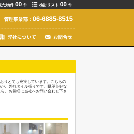
00
00
見た物件
件
検討リスト
件
06-6885-8515
管理事業部：
ておりとても充実しています。こちらの
のが、外観タイル張りです。眺望良好な
たら、お気軽に当社へお問い合わせ下さ