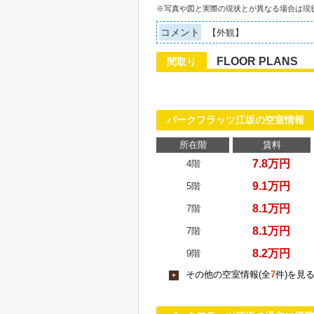
※写真や図と実際の現状とが異なる場合は現
コメント
【外観】
FLOOR PLANS
間取り
パークフラッツ江坂の空室情報
所在階
賃料
7.8万円
4階
9.1万円
5階
8.1万円
7階
8.1万円
7階
8.2万円
9階
その他の空室情報(全
7
件)を見
+