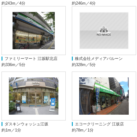
約243m／4分
約246m／4分
ファミリーマート 江坂駅北店
株式会社メディアバルーン
約336m／5分
約328m／5分
ダスキンウォッシュ江坂
エコークリーニング 江坂店
約1m／1分
約78m／1分