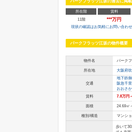
パークフラッツ江坂の過去に掲載
所在階
賃料
***万円
11階
現状の確認はお気軽にお問い合わ
パークフラッツ江坂の物件概要
物件名
パークフ
所在地
大阪府吹
地下鉄御
交通
阪急千里
おおさか
賃料
7.8万円
面積
24.69㎡
種別/構造
マンショ
歩いて3