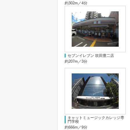
約302m／4分
セブンイレブン 吹田豊二店
約207m／3分
キャットミュージックカレッジ専
門学校
約666m／9分