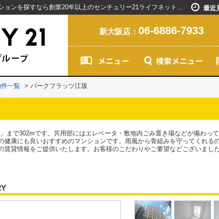
パークフラッツ江坂／新大阪駅で賃貸マンションを探すなら創業20年以上のセンチュリー21ライフネット・ライブグループ
最近
06-6886-7933
新大阪店：
物件一覧
>
パークフラッツ江坂
店」まで302mです。共用部にはエレベータ・敷地内ごみ置き場などが備わっ
の健康にも良いおすすめのマンションです。雨風から骨組みを守ってくれる
の賃貸情報をご提供いたします。お客様のこだわりやご要望などございまし
RY