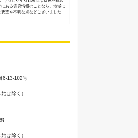
。うっとりする程綺麗な景色を眺め
アにある賃貸情報のことなら、地域に
ご要望や不明な点などございました
13-102号
年始は除く）
8階
年始は除く）