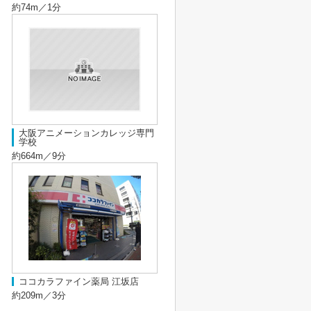
約74m／1分
大阪アニメーションカレッジ専門
学校
約664m／9分
ココカラファイン薬局 江坂店
約209m／3分