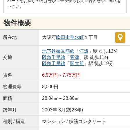
パートをお探しの方はぜひコチラからお問い合わせやご連絡を
下さい。
物件概要
所在地
大阪府
吹田市
垂水町
１丁目
地下鉄御堂筋線
「
江坂
」駅 徒歩13分
交通
阪急千里線
「
豊津
」駅 徒歩11分
阪急千里線
「
関大前
」駅 徒歩19分
賃料
6.9万円～7.75万円
管理費等
8,000円
面積
28.04㎡～28.80㎡
築年月
2003年 3月(築23年)
種別 / 構造
マンション / 鉄筋コンクリート