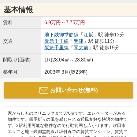
基本情報
賃料
6.9万円～7.75万円
地下鉄御堂筋線
「
江坂
」駅 徒歩13分
交通
阪急千里線
「
豊津
」駅 徒歩11分
阪急千里線
「
関大前
」駅 徒歩19分
間取り(面積)
1R(28.04㎡～28.80㎡)
築年月
2003年 3月(築23年)
お問い合わせ(無料)
家からしものクリニックまで370mです。エレベーターがある
物件です。四季折々の風を感じられる通風良好な快適の物件で
す。2駅利用可能な物件なので行動範囲も広がります。吹田市
エリアと地下鉄御堂筋線江坂付近での賃貸マンション、賃貸ア