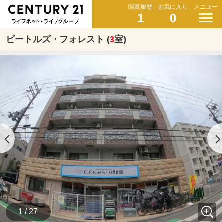
閲覧履歴
お気に入り
メニュー
1
0
ビートルズ・フォレスト (
3
室)
1 / 27