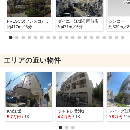
FRESCO(フレスコ) 江坂店
ダイエー江坂公園前店
シンコー
約417m／6分
約471m／6分
約639m／
エリアの近い物件
KM江坂
シャトレ豊津1
トパーズ江
5.7
万
円
/ 1K
4.4
万
円
/ 1K
9.9
万
円
/ 1