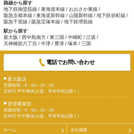
路線から探す
地下鉄御堂筋線
/
東海道本線
/
おおさか東線
/
阪急京都本線
/
東海道新幹線
/
山陽新幹線
/
地下鉄谷町線
/
阪急千里線
/
阪急宝塚本線
/
地下鉄堺筋線
駅から探す
新大阪
/
西中島南方
/
東三国
/
中崎町
/
江坂
/
天神橋筋六丁目
/
中津
/
豊津
/
塚本
/
三国
電話でお問い合わせ
■
新大阪店
営業時間：9：00～19：00
定休日:年中無休(お盆、年末年始は除く）
■
管理事業部
営業時間：9：00～19：00
定休日:年中無休(お盆、年末年始は除く）
ホーム
会社概要