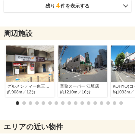
4
残り
件を表示する
周辺施設
グルメシティー東三国店
業務スーパー 江坂店
約908m／12分
約1210m／16分
約1093m／
エリアの近い物件