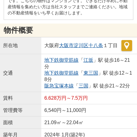
です。こちらの物件はマンションです。できるだけ早めに不動
産情報を集めたい方は当社スタッフまでご連絡ください。地域
の不動産情報をいち早くお届けします。
物件概要
所在地
大阪府
大阪市淀川区
十八条
１丁目
地下鉄御堂筋線
「
江坂
」駅 徒歩16～21
分
交通
地下鉄御堂筋線
「
東三国
」駅 徒歩12～1
8分
阪急宝塚本線
「
三国
」駅 徒歩21～22分
賃料
6.628万円～7.5万円
管理費等
6,540円～11,000円
面積
21.09㎡～22.04㎡
築年月
2024年 1月(築2年)