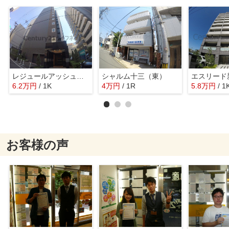
レジュールアッシュプレミアムツイン-2
シャルム十三（東）
6.2
万
円
/ 1K
4
万
円
/ 1R
5.8
万
円
/ 1
お客様の声