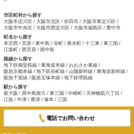
市区町村から探す
大阪市淀川区
/
大阪市北区
/
吹田市
/
大阪市東淀川区
/
大阪市中央区
/
大阪市西淀川区
/
大阪市福島区
/
豊中市
町名から探す
本庄西
/
宮原
/
東中島
/
谷町
/
垂水町
/
十三東
/
東三国
/
江坂町
/
西宮原
/
西中島
路線から探す
地下鉄御堂筋線
/
東海道本線
/
おおさか東線
/
阪急京都本線
/
地下鉄谷町線
/
山陽新幹線
/
東海道新幹線
/
阪急千里線
/
阪急宝塚本線
/
地下鉄堺筋線
駅から探す
新大阪
/
西中島南方
/
東三国
/
中崎町
/
天神橋筋六丁目
/
江坂
/
中津
/
豊津
/
塚本
/
三国
電話でお問い合わせ
■