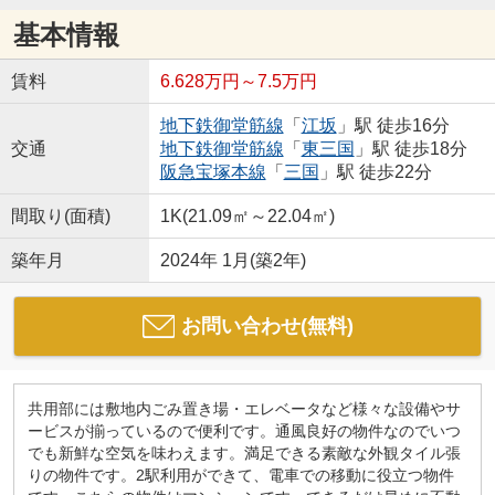
基本情報
賃料
6.628万円～7.5万円
地下鉄御堂筋線
「
江坂
」駅 徒歩16分
交通
地下鉄御堂筋線
「
東三国
」駅 徒歩18分
阪急宝塚本線
「
三国
」駅 徒歩22分
間取り(面積)
1K(21.09㎡～22.04㎡)
築年月
2024年 1月(築2年)
お問い合わせ(無料)
共用部には敷地内ごみ置き場・エレベータなど様々な設備やサ
ービスが揃っているので便利です。通風良好の物件なのでいつ
でも新鮮な空気を味わえます。満足できる素敵な外観タイル張
りの物件です。2駅利用ができて、電車での移動に役立つ物件