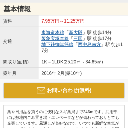
基本情報
賃料
7.95万円～11.25万円
東海道本線
「
新大阪
」駅 徒歩14分
阪急宝塚本線
「
三国
」駅 徒歩17分
交通
地下鉄御堂筋線
「
西中島南方
」駅 徒歩1
7分
間取り(面積)
1K～1LDK(25.20㎡～34.65㎡)
築年月
2016年 2月(築10年)
お問い合わせ(無料)
薬や日用品を買うのに便利なスギ薬局まで246mです。共用部
には敷地内ごみ置き場・エレベータなどが備わっておりとても
充実しています。風通しが良好なので、いつでも新鮮な空気が