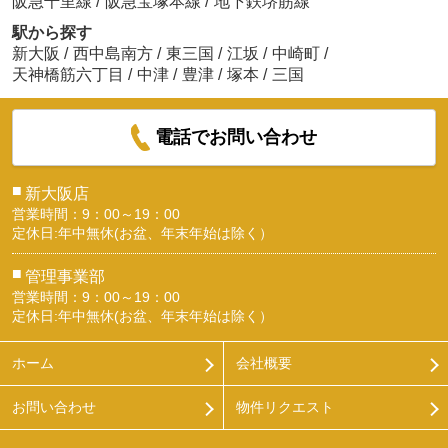
阪急千里線
/
阪急宝塚本線
/
地下鉄堺筋線
駅から探す
新大阪
/
西中島南方
/
東三国
/
江坂
/
中崎町
/
天神橋筋六丁目
/
中津
/
豊津
/
塚本
/
三国
電話でお問い合わせ
■
新大阪店
営業時間：9：00～19：00
定休日:年中無休(お盆、年末年始は除く）
■
管理事業部
営業時間：9：00～19：00
定休日:年中無休(お盆、年末年始は除く）
ホーム
会社概要
お問い合わせ
物件リクエスト