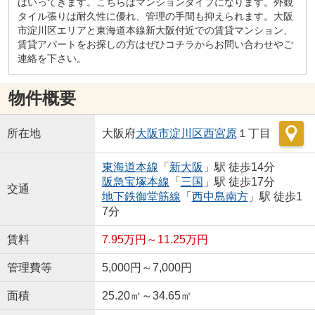
はいってきます。こちらはマンションタイプになります。外観
タイル張りは耐久性に優れ、管理の手間も抑えられます。大阪
市淀川区エリアと東海道本線新大阪付近での賃貸マンション、
賃貸アパートをお探しの方はぜひコチラからお問い合わせやご
連絡を下さい。
物件概要
所在地
大阪府
大阪市淀川区
西宮原
１丁目
東海道本線
「
新大阪
」駅 徒歩14分
阪急宝塚本線
「
三国
」駅 徒歩17分
交通
地下鉄御堂筋線
「
西中島南方
」駅 徒歩1
7分
賃料
7.95万円～11.25万円
管理費等
5,000円～7,000円
面積
25.20㎡～34.65㎡