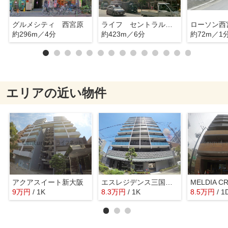
グルメシティ 西宮原
ライフ セントラルスクエア西宮原店
ローソン西
約296m／4分
約423m／6分
約72m／1
エリアの近い物件
アクアスイート新大阪
エスレジデンス三国ウエスト
9
万
円
/ 1K
8.3
万
円
/ 1K
8.5
万
円
/ 1