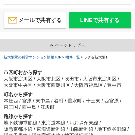
メールで共有する
LINEで共有する
ページトップへ
新大阪駅の賃貸マンション情報TOP
>
物件一覧
>
ラグゼ新大阪1
市区町村から探す
大阪市淀川区
/
大阪市北区
/
吹田市
/
大阪市東淀川区
/
大阪市中央区
/
大阪市西淀川区
/
大阪市福島区
/
豊中市
町名から探す
本庄西
/
宮原
/
東中島
/
谷町
/
垂水町
/
十三東
/
西宮原
/
東三国
/
西中島
/
江坂町
路線から探す
地下鉄御堂筋線
/
東海道本線
/
おおさか東線
/
阪急京都本線
/
東海道新幹線
/
山陽新幹線
/
地下鉄谷町線
/