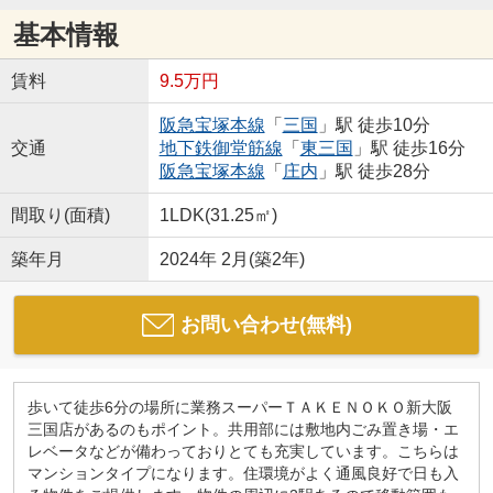
基本情報
賃料
9.5万円
阪急宝塚本線
「
三国
」駅 徒歩10分
交通
地下鉄御堂筋線
「
東三国
」駅 徒歩16分
阪急宝塚本線
「
庄内
」駅 徒歩28分
間取り(面積)
1LDK(31.25㎡)
築年月
2024年 2月(築2年)
お問い合わせ(無料)
歩いて徒歩6分の場所に業務スーパーＴＡＫＥＮＯＫＯ新大阪
三国店があるのもポイント。共用部には敷地内ごみ置き場・エ
レベータなどが備わっておりとても充実しています。こちらは
マンションタイプになります。住環境がよく通風良好で日も入