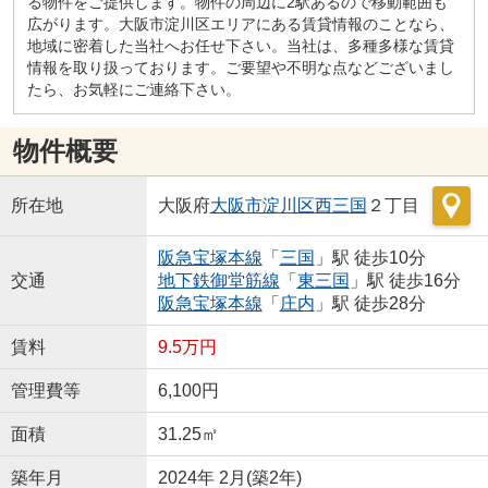
る物件をご提供します。物件の周辺に2駅あるので移動範囲も
広がります。大阪市淀川区エリアにある賃貸情報のことなら、
地域に密着した当社へお任せ下さい。当社は、多種多様な賃貸
情報を取り扱っております。ご要望や不明な点などございまし
たら、お気軽にご連絡下さい。
物件概要
所在地
大阪府
大阪市淀川区
西三国
２丁目
阪急宝塚本線
「
三国
」駅 徒歩10分
交通
地下鉄御堂筋線
「
東三国
」駅 徒歩16分
阪急宝塚本線
「
庄内
」駅 徒歩28分
賃料
9.5万円
管理費等
6,100円
面積
31.25㎡
築年月
2024年 2月(築2年)