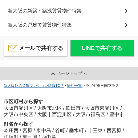
新大阪の新築・築浅賃貸物件特集
新大阪の戸建て賃貸物件特集
メールで共有する
LINEで共有する
ページトップへ
新大阪駅の賃貸マンション情報TOP
>
物件一覧
>
ラグゼ東三国プラス
市区町村から探す
大阪市淀川区
/
大阪市北区
/
吹田市
/
大阪市東淀川区
/
大阪市中央区
/
大阪市西淀川区
/
大阪市福島区
/
豊中市
町名から探す
本庄西
/
宮原
/
東中島
/
谷町
/
垂水町
/
十三東
/
西宮原
/
江坂町
/
東三国
/
西中島