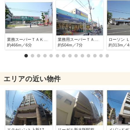
業務スーパーＴＡＫＥＮＯＫＯ新大阪三国店
業務用スーパーＴＡＫＥＮＯＫＯ新大阪三国店
約466m／6分
約504m／7分
約313m／
エリアの近い物件
エクセレント上新17
リーガル新大阪駅前
メゾンドボ