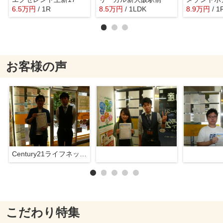
6.5
万
円
/ 1R
8.5
万
円
/ 1LDK
8.9
万
円
/ 1
お客様の声
Century21ライフネット新大阪店
こだわり特集