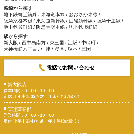
路線から探す
地下鉄御堂筋線
/
東海道本線
/
おおさか東線
/
阪急京都本線
/
東海道新幹線
/
山陽新幹線
/
阪急千里線
/
地下鉄谷町線
/
阪急宝塚本線
/
地下鉄堺筋線
駅から探す
新大阪
/
西中島南方
/
東三国
/
江坂
/
中崎町
/
天神橋筋六丁目
/
中津
/
豊津
/
塚本
/
三国
電話でお問い合わせ
■
新大阪店
営業時間：9：00～19：00
定休日:年中無休(お盆、年末年始は除く）
■
管理事業部
営業時間：9：00～19：00
定休日:年中無休(お盆、年末年始は除く）