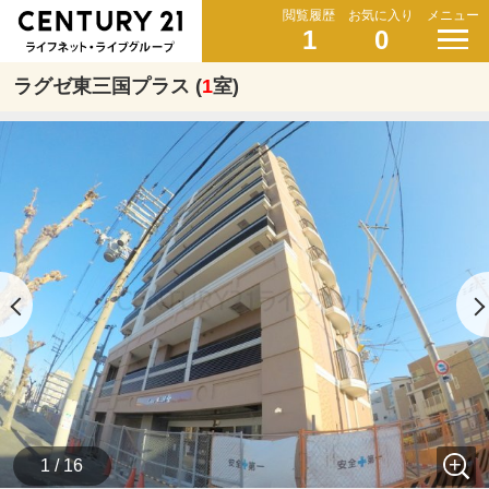
閲覧履歴
お気に入り
メニュー
1
0
ラグゼ東三国プラス (
1
室)
1 / 16