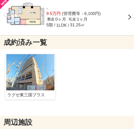
-
9.5万円
(管理費等：6,100円)
0ヶ月
1ヶ月
敷金
礼金
5階
31.25㎡
1LDK
成約済み一覧
ラグゼ東三国プラス
周辺施設