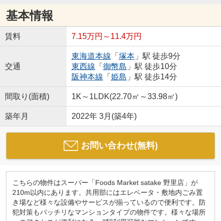
基本情報
賃料
7.15万円～11.4万円
東海道本線
「
塚本
」駅 徒歩9分
交通
東西線
「
御幣島
」駅 徒歩10分
阪神本線
「
姫島
」駅 徒歩14分
間取り(面積)
1K～1LDK(22.70㎡～33.98㎡)
築年月
2022年 3月(築4年)
お問い合わせ(無料)
こちらの物件はスーパー「Foods Market satake 野里店」が
210m以内にあります。共用部にはエレベータ・敷地内ごみ置
き場など様々な設備やサービスが揃っているので便利です。防
犯対策もバッチリなマンションタイプの物件です。様々な場所