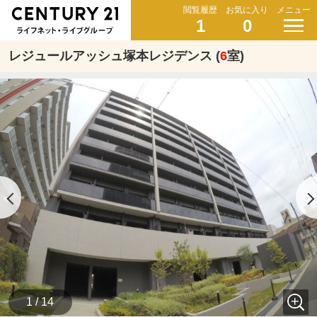
閲覧履歴
お気に入り
メニュー
1
0
レジュールアッシュ塚本レジデンス (
6
室)
1 / 14