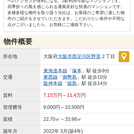
へのアクセスが便利になる、2駅利用可能なマンションです。
四季折々の風を感じられる通風良好な快適のマンションです。
多種多様な物件を取り扱う当社は、お客様のご希望に適した物
件のご紹介をさせていただきます。こだわりたい条件や不明な
点がございましたら、お気軽にご連絡下さい。
物件概要
所在地
大阪府
大阪市西淀川区
野里
２丁目
東海道本線
「
塚本
」駅 徒歩9分
交通
東西線
「
御幣島
」駅 徒歩10分
阪神本線
「
姫島
」駅 徒歩14分
賃料
7.15万円～11.4万円
管理費等
9,000円～10,500円
面積
22.70㎡～33.98㎡
築年月
2022年 3月(築4年)