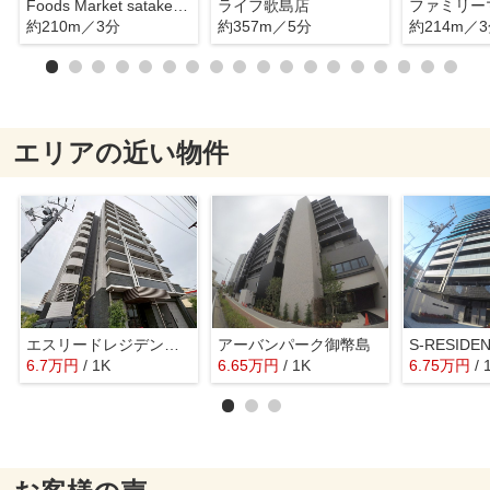
Foods Market satake 野里店
ライフ歌島店
約210m／3分
約357m／5分
約214m／
エリアの近い物件
エスリードレジデンス大阪ウエストコート
アーバンパーク御幣島
6.7
万
円
/ 1K
6.65
万
円
/ 1K
6.75
万
円
/ 