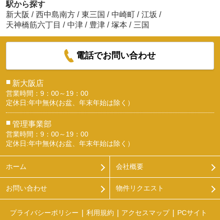
駅から探す
新大阪
/
西中島南方
/
東三国
/
中崎町
/
江坂
/
天神橋筋六丁目
/
中津
/
豊津
/
塚本
/
三国
電話でお問い合わせ
■
新大阪店
営業時間：9：00～19：00
定休日:年中無休(お盆、年末年始は除く）
■
管理事業部
営業時間：9：00～19：00
定休日:年中無休(お盆、年末年始は除く）
ホーム
会社概要
お問い合わせ
物件リクエスト
プライバシーポリシー
利用規約
アクセスマップ
PCサイト