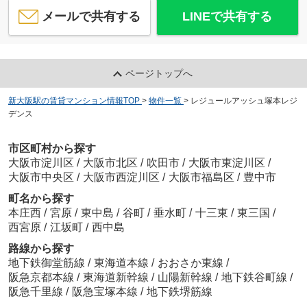
メールで共有する
LINEで共有する
ページトップへ
新大阪駅の賃貸マンション情報TOP
>
物件一覧
>
レジュールアッシュ塚本レジ
デンス
市区町村から探す
大阪市淀川区
/
大阪市北区
/
吹田市
/
大阪市東淀川区
/
大阪市中央区
/
大阪市西淀川区
/
大阪市福島区
/
豊中市
町名から探す
本庄西
/
宮原
/
東中島
/
谷町
/
垂水町
/
十三東
/
東三国
/
西宮原
/
江坂町
/
西中島
路線から探す
地下鉄御堂筋線
/
東海道本線
/
おおさか東線
/
阪急京都本線
/
東海道新幹線
/
山陽新幹線
/
地下鉄谷町線
/
阪急千里線
/
阪急宝塚本線
/
地下鉄堺筋線