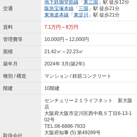
地下鉄御堂筋線
「
東三国
」駅 徒歩12分
交通
阪急宝塚本線
「
三国
」駅 徒歩21分
東海道本線
「
東淀川
」駅 徒歩21分
賃料
7.1万円～8万円
管理費等
10,000円～12,000円
面積
21.42㎡～22.23㎡
築年月
2024年 3月(築2年)
種別 / 構造
マンション / 鉄筋コンクリート
階建
10階建
センチュリー２１ライフネット 新大阪
店
大阪府大阪市淀川区西中島５丁目6-13-1
02号
TEL:06-6886-7933
大阪府知事 (5) 第49289号
取扱会社