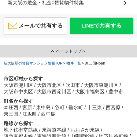
新大阪の敷金・礼金0賃貸物件特集
メールで共有する
LINEで共有する
ページトップへ
新大阪駅の賃貸マンション情報TOP
>
物件一覧
>
東三国Noah
市区町村から探す
大阪市淀川区
/
大阪市北区
/
吹田市
/
大阪市東淀川区
/
大阪市中央区
/
大阪市西淀川区
/
大阪市福島区
/
豊中市
町名から探す
本庄西
/
宮原
/
東中島
/
谷町
/
垂水町
/
十三東
/
西宮原
/
東三国
/
江坂町
/
西中島
路線から探す
地下鉄御堂筋線
/
東海道本線
/
おおさか東線
/
阪急京都本線
/
東海道新幹線
/
山陽新幹線
/
地下鉄谷町線
/