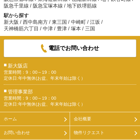
阪急千里線
/
阪急宝塚本線
/
地下鉄堺筋線
駅から探す
新大阪
/
西中島南方
/
東三国
/
中崎町
/
江坂
/
天神橋筋六丁目
/
中津
/
豊津
/
塚本
/
三国
電話でお問い合わせ
■
新大阪店
営業時間：9：00～19：00
定休日:年中無休(お盆、年末年始は除く）
■
管理事業部
営業時間：9：00～19：00
定休日:年中無休(お盆、年末年始は除く）
ホーム
会社概要
お問い合わせ
物件リクエスト