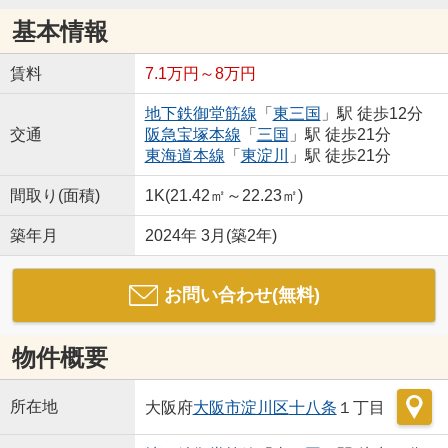
基本情報
賃料
7.1万円～8万円
地下鉄御堂筋線
「
東三国
」駅 徒歩12分
交通
阪急宝塚本線
「
三国
」駅 徒歩21分
東海道本線
「
東淀川
」駅 徒歩21分
間取り(面積)
1K(21.42㎡～22.23㎡)
築年月
2024年 3月(築2年)
お問い合わせ(無料)
物件概要
所在地
大阪府
大阪市淀川区
十八条
１丁目