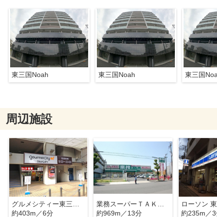
東三国Noah
東三国Noah
東三国Noa
周辺施設
グルメシティー東三国店
業務スーパーＴＡＫＥＮＯＫＯ新大阪三国店
ローソン 
約403m／6分
約969m／13分
約235m／