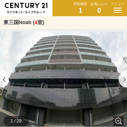
閲覧履歴
お気に入り
メニュー
1
0
東三国Noah (
4
室)
1 / 29