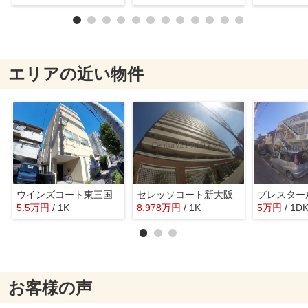
エリアの近い物件
ウインズコート東三国
セレッソコート新大阪
プレスター
5.5
万
円
/ 1K
8.978
万
円
/ 1K
5
万
円
/ 1D
お客様の声