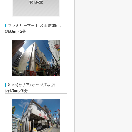
ファミリーマート 吹田豊津町店
約83m／2分
Seria(セリア) オッツ江坂店
約475m／6分