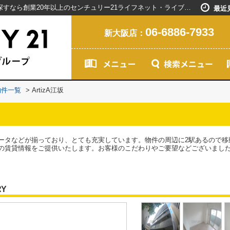
ArtizA江坂／新大阪駅で賃貸マンションを探すなら創業20年以上のセンチュリー21ライフネット・ライブグループ
最近
06-6886-7933
新大阪店：
物件一覧
>
ArtizA江坂
ータなどが揃っており、とても充実しています。物件の周辺に2駅あるので移
の賃貸情報をご提供いたします。お客様のこだわりやご要望などございまし
RY