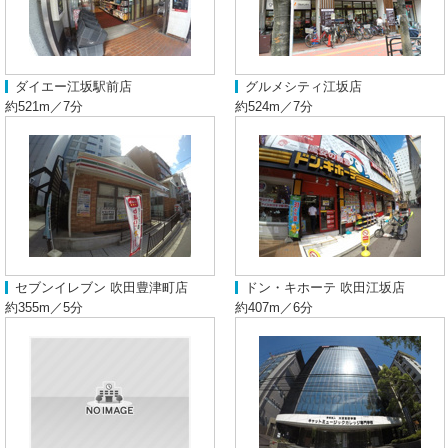
ダイエー江坂駅前店
グルメシティ江坂店
約521m／7分
約524m／7分
セブンイレブン 吹田豊津町店
ドン・キホーテ 吹田江坂店
約355m／5分
約407m／6分