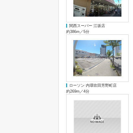
関西スーパー 江坂店
約386m／5分
ローソン 内環吹田芳野町店
約269m／4分