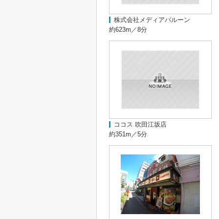
株式会社メディアバルーン
約623m／8分
ココス 吹田江坂店
約351m／5分