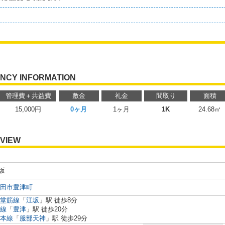
NCY INFORMATION
管理費＋共益費
敷金
礼金
間取り
面積
15,000円
0ヶ月
1ヶ月
1K
24.68㎡
VIEW
江坂
田市豊津町
堂筋線
「
江坂
」駅 徒歩8分
線
「
豊津
」駅 徒歩20分
本線
「
服部天神
」駅 徒歩29分