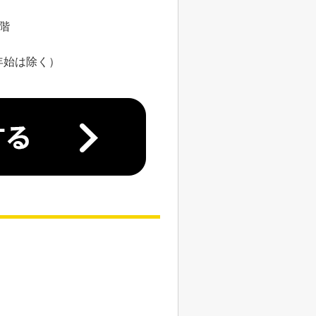
8階
年始は除く）