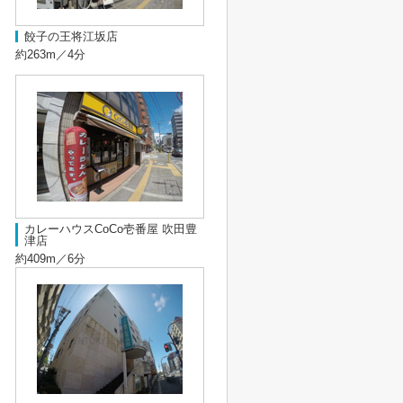
餃子の王将江坂店
約263m／4分
カレーハウスCoCo壱番屋 吹田豊
津店
約409m／6分