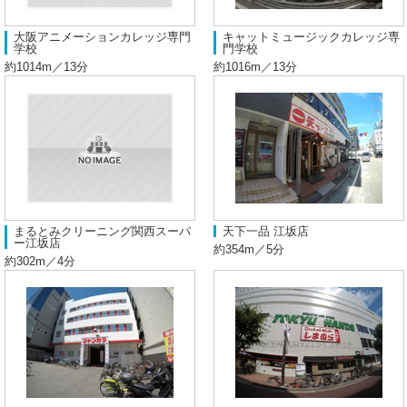
大阪アニメーションカレッジ専門
キャットミュージックカレッジ専
学校
門学校
約1014m／13分
約1016m／13分
まるとみクリーニング関西スーパ
天下一品 江坂店
ー江坂店
約354m／5分
約302m／4分