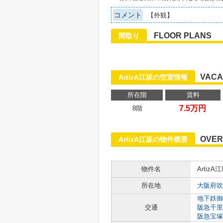
コメント
【外観】
FLOOR PLANS
間取り
VACA
ArtizA江坂の空室情報
所在階
賃料
7.5万円
8階
OVER
ArtizA江坂の物件概要
物件名
ArtizA
所在地
大阪府吹
地下鉄御
交通
阪急千里
阪急宝塚