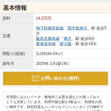
基本情報
賃料
14.3万円
地下鉄御堂筋線
「
西中島南方
」駅 徒歩5
分
交通
阪急京都本線
「
南方
」駅 徒歩6分
東海道本線
「
新大阪
」駅 徒歩18分
間取り(面積)
1LDK(44.83㎡)
築年月
2025年 2月(築1年)
お問い合わせ(無料)
共用部にはエレベータ・敷地内ごみ置き場などが揃っており、
とても充実しています。利用可能な駅が2駅あり、利便性の高
い物件です。防犯対策もバッチリなマンションタイプの物件で