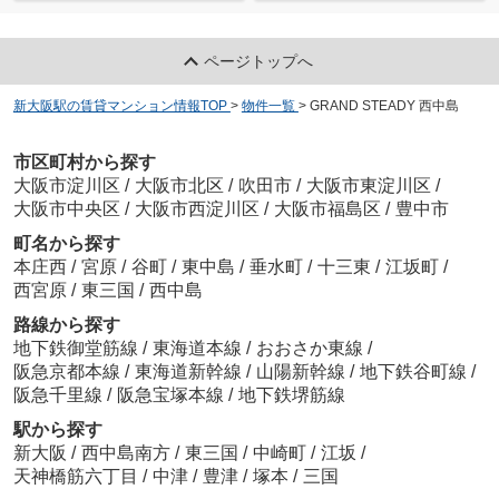
ページトップへ
新大阪駅の賃貸マンション情報TOP
>
物件一覧
>
GRAND STEADY 西中島
市区町村から探す
大阪市淀川区
/
大阪市北区
/
吹田市
/
大阪市東淀川区
/
大阪市中央区
/
大阪市西淀川区
/
大阪市福島区
/
豊中市
町名から探す
本庄西
/
宮原
/
谷町
/
東中島
/
垂水町
/
十三東
/
江坂町
/
西宮原
/
東三国
/
西中島
路線から探す
地下鉄御堂筋線
/
東海道本線
/
おおさか東線
/
阪急京都本線
/
東海道新幹線
/
山陽新幹線
/
地下鉄谷町線
/
阪急千里線
/
阪急宝塚本線
/
地下鉄堺筋線
駅から探す
新大阪
/
西中島南方
/
東三国
/
中崎町
/
江坂
/
天神橋筋六丁目
/
中津
/
豊津
/
塚本
/
三国