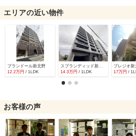
エリアの近い物件
プランドール新北野
スプランディッド新大阪6
プレジオ新
12.2
万
円
/ 1LDK
14.3
万
円
/ 1LDK
17
万
円
/ 1
お客様の声