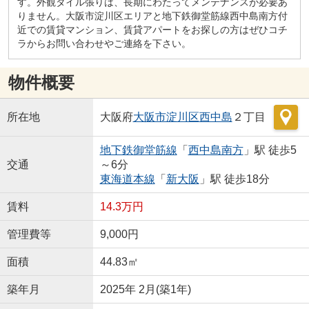
す。外観タイル張りは、長期にわたってメンテナンスが必要あ
りません。大阪市淀川区エリアと地下鉄御堂筋線西中島南方付
近での賃貸マンション、賃貸アパートをお探しの方はぜひコチ
ラからお問い合わせやご連絡を下さい。
物件概要
所在地
大阪府
大阪市淀川区
西中島
２丁目
地下鉄御堂筋線
「
西中島南方
」駅 徒歩5
交通
～6分
東海道本線
「
新大阪
」駅 徒歩18分
賃料
14.3万円
管理費等
9,000円
面積
44.83㎡
築年月
2025年 2月(築1年)