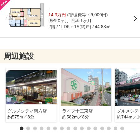
-
14.3万円
(管理費等：9,000円)
0ヶ月
1ヶ月
敷金
礼金
2階
1LDK＋1S(納戸)
44.83㎡
周辺施設
グルメシティ南方店
ライフ十三東店
グルメシテ
約575m／8分
約582m／8分
約744m／1