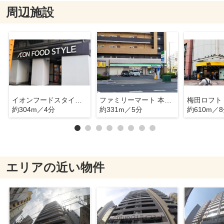
周辺施設
イオンフードスタイル中崎町店
ファミリーマート 本庄西二丁目店
梅田ロフト
約304m／4分
約331m／5分
約610m／
エリアの近い物件