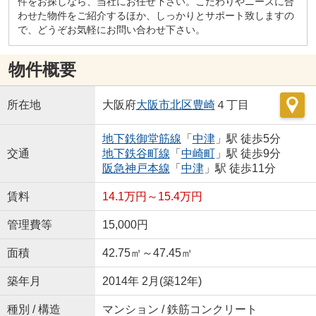
件をお探しなら、当社にお任せ下さい。こだわりやニーズに合
わせた物件をご紹介するほか、しっかりとサポート致しますの
で、どうぞお気軽にお問い合わせ下さい。
物件概要
所在地
大阪府
大阪市北区
豊崎
４丁目
地下鉄御堂筋線
「
中津
」駅 徒歩5分
交通
地下鉄谷町線
「
中崎町
」駅 徒歩9分
阪急神戸本線
「
中津
」駅 徒歩11分
賃料
14.1万円～15.4万円
管理費等
15,000円
面積
42.75㎡～47.45㎡
築年月
2014年 2月(築12年)
種別 / 構造
マンション / 鉄筋コンクリート