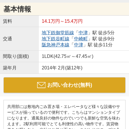
基本情報
賃料
14.1万円～15.4万円
地下鉄御堂筋線
「
中津
」駅 徒歩5分
交通
地下鉄谷町線
「
中崎町
」駅 徒歩9分
阪急神戸本線
「
中津
」駅 徒歩11分
間取り(面積)
1LDK(42.75㎡～47.45㎡)
築年月
2014年 2月(築12年)
お問い合わせ(無料)
共用部には敷地内ごみ置き場・エレベータなど様々な設備やサ
ービスが揃っているので便利です。こちらはマンションタイプ
になります。通風良好の物件なのでいつでも新鮮な空気を味わ
えます。2駅利用可能でとても利便性の高い物件です。賃貸物