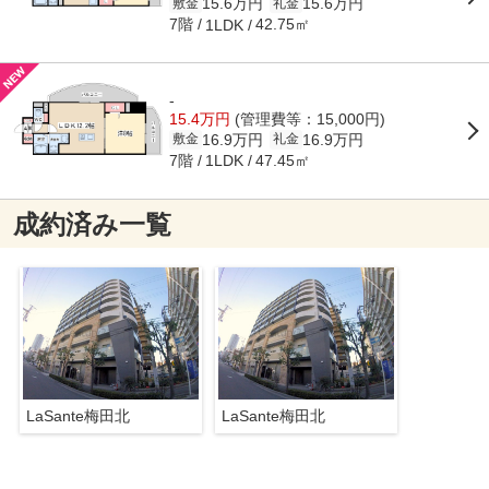
15.6万円
15.6万円
敷金
礼金
7階
42.75㎡
1LDK
-
15.4万円
(管理費等：15,000円)
16.9万円
16.9万円
敷金
礼金
7階
47.45㎡
1LDK
成約済み一覧
LaSante梅田北
LaSante梅田北