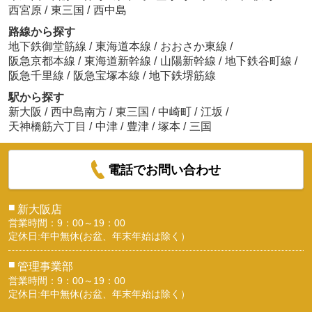
西宮原
/
東三国
/
西中島
路線から探す
地下鉄御堂筋線
/
東海道本線
/
おおさか東線
/
阪急京都本線
/
東海道新幹線
/
山陽新幹線
/
地下鉄谷町線
/
阪急千里線
/
阪急宝塚本線
/
地下鉄堺筋線
駅から探す
新大阪
/
西中島南方
/
東三国
/
中崎町
/
江坂
/
天神橋筋六丁目
/
中津
/
豊津
/
塚本
/
三国
電話でお問い合わせ
■
新大阪店
営業時間：9：00～19：00
定休日:年中無休(お盆、年末年始は除く）
■
管理事業部
営業時間：9：00～19：00
定休日:年中無休(お盆、年末年始は除く）