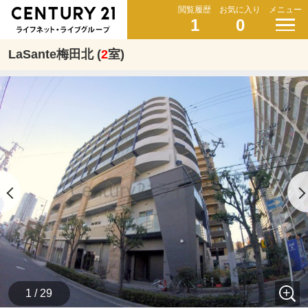
閲覧履歴
お気に入り
メニュー
1
0
LaSante梅田北 (
2
室)
1 / 29