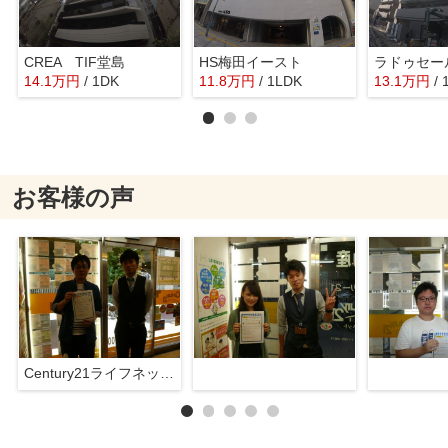
CREA TIF堂島
HS梅田イースト
14.1
万
円
/ 1DK
11.8
万
円
/ 1LDK
13.1
万
円
/
お客様の声
Century21ライフネット新大阪店