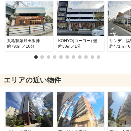
丸亀製麺野田阪神
KOHYO(コーヨー) 鷺洲店
サンディ福
約790m／10分
約50m／1分
約471m／
エリアの近い物件