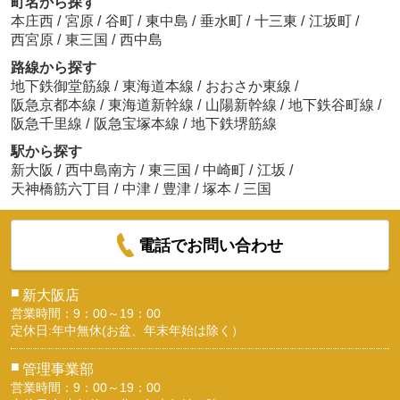
町名から探す
本庄西
/
宮原
/
谷町
/
東中島
/
垂水町
/
十三東
/
江坂町
/
西宮原
/
東三国
/
西中島
路線から探す
地下鉄御堂筋線
/
東海道本線
/
おおさか東線
/
阪急京都本線
/
東海道新幹線
/
山陽新幹線
/
地下鉄谷町線
/
阪急千里線
/
阪急宝塚本線
/
地下鉄堺筋線
駅から探す
新大阪
/
西中島南方
/
東三国
/
中崎町
/
江坂
/
天神橋筋六丁目
/
中津
/
豊津
/
塚本
/
三国
電話でお問い合わせ
■
新大阪店
営業時間：9：00～19：00
定休日:年中無休(お盆、年末年始は除く）
■
管理事業部
営業時間：9：00～19：00