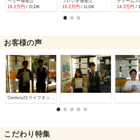
ベリー海老江
プレジオ海老江
ディームス
15.2
万
円
/ 2LDK
15.2
万
円
/ 1LDK
14.3
万
円
/
お客様の声
Century21ライフネット新大阪店
こだわり特集