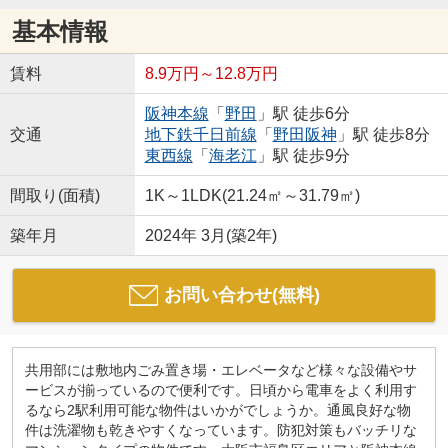
基本情報
賃料
8.9万円～12.8万円
阪神本線
「
野田
」駅 徒歩6分
交通
地下鉄千日前線
「
野田阪神
」駅 徒歩8分
東西線
「
海老江
」駅 徒歩9分
間取り(面積)
1K～1LDK(21.24㎡～31.79㎡)
築年月
2024年 3月(築2年)
お問い合わせ(無料)
共用部には敷地内ごみ置き場・エレベータなど様々な設備やサ
ービスが揃っているので便利です。日頃から電車をよく利用す
るなら2駅利用可能な物件はいかがでしょうか。通風良好な物
件は洗濯物も乾きやすくなっています。防犯対策もバッチリな