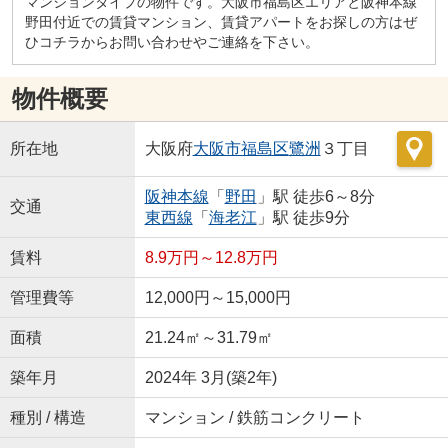
マンションタイプの物件です。大阪市福島区エリアと阪神本線
野田付近での賃貸マンション、賃貸アパートをお探しの方はぜ
ひコチラからお問い合わせやご連絡を下さい。
物件概要
所在地
大阪府
大阪市福島区
鷺洲
３丁目
阪神本線
「
野田
」駅 徒歩6～8分
交通
東西線
「
海老江
」駅 徒歩9分
賃料
8.9万円～12.8万円
管理費等
12,000円～15,000円
面積
21.24㎡～31.79㎡
築年月
2024年 3月(築2年)
種別 / 構造
マンション / 鉄筋コンクリート