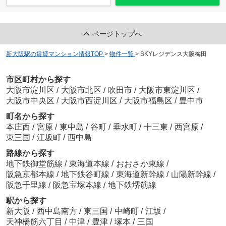
ページトップへ
新大阪駅の賃貸マンション情報TOP
>
物件一覧
>
SKYレジデンス大阪梅田
市区町村から探す
大阪市淀川区
/
大阪市北区
/
吹田市
/
大阪市東淀川区
/
大阪市中央区
/
大阪市西淀川区
/
大阪市福島区
/
豊中市
町名から探す
本庄西
/
宮原
/
東中島
/
谷町
/
垂水町
/
十三東
/
西宮原
/
東三国
/
江坂町
/
西中島
路線から探す
地下鉄御堂筋線
/
東海道本線
/
おおさか東線
/
阪急京都本線
/
地下鉄谷町線
/
東海道新幹線
/
山陽新幹線
/
阪急千里線
/
阪急宝塚本線
/
地下鉄堺筋線
駅から探す
新大阪
/
西中島南方
/
東三国
/
中崎町
/
江坂
/
天神橋筋六丁目
/
中津
/
豊津
/
塚本
/
三国