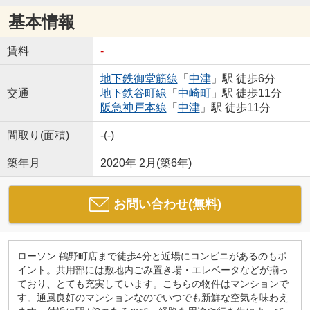
基本情報
賃料
-
地下鉄御堂筋線
「
中津
」駅 徒歩6分
交通
地下鉄谷町線
「
中崎町
」駅 徒歩11分
阪急神戸本線
「
中津
」駅 徒歩11分
間取り(面積)
-(-)
築年月
2020年 2月(築6年)
お問い合わせ(無料)
ローソン 鶴野町店まで徒歩4分と近場にコンビニがあるのもポ
イント。共用部には敷地内ごみ置き場・エレベータなどが揃っ
ており、とても充実しています。こちらの物件はマンションで
す。通風良好のマンションなのでいつでも新鮮な空気を味わえ