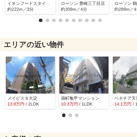
イオンフードスタイル中崎町店
ローソン 豊崎三丁目店
ローソン 
約222m／3分
約309m／4分
約288m／
エリアの近い物件
メイビスタ大淀
扇町亀甲マンション
ベネチア天
13.8
万
円
/ 2LDK
10.3
万
円
/ 1LDK
14.1
万
円
/ 