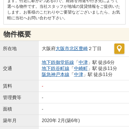
ます。付近に駅が2つあるので、経路を用途や行き先によって
選べる物件です。当社スタッフが地域の賃貸情報をご提供いた
します。お客様のこだわりやご要望などございましたら、お気
軽に当社へお問い合わせ下さい。
物件概要
所在地
大阪府
大阪市北区
豊崎
２丁目
地下鉄御堂筋線
「
中津
」駅 徒歩6分
交通
地下鉄谷町線
「
中崎町
」駅 徒歩11分
阪急神戸本線
「
中津
」駅 徒歩11分
賃料
-
管理費等
-
面積
-
築年月
2020年 2月(築6年)