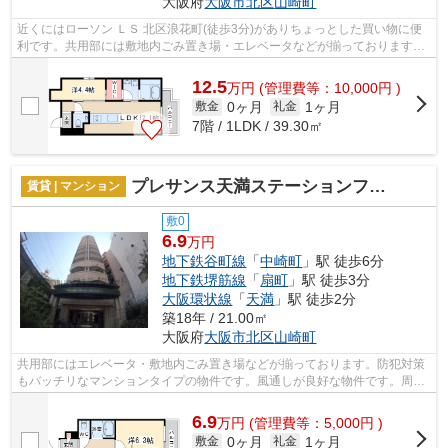
大阪府
大阪市北区
山崎町
近くにはローソン ＬＳ 北区浪花町(徒歩3分)がありちょっとした買い物に便
利です。共用部には敷地内ごみ置き場・エレベータなどが揃っております。
造りとデザインに関して、自信をもっ...
12.5
万
円
(管理費等：10,000円 )
0ヶ月
1ヶ月
敷金
礼金
7階 / 1LDK / 39.30㎡
プレサンス天満ステーションフロント
賃貸 | マンション
敷0
6.9
万円
地下鉄谷町線
「
中崎町
」駅 徒歩6分
地下鉄堺筋線
「
扇町
」駅 徒歩3分
大阪環状線
「
天満
」駅 徒歩2分
築18年 / 21.00㎡
大阪府
大阪市北区
山崎町
共用部にはエレベータ・敷地内ごみ置き場などが揃っております。防犯対策
もバッチリなマンションタイプの物件です。風通しが良好な物件です。周辺
に駅が二つあり、交通の利便性が高い...
6.9
万
円
(管理費等：5,000円 )
0ヶ月
1ヶ月
敷金
礼金