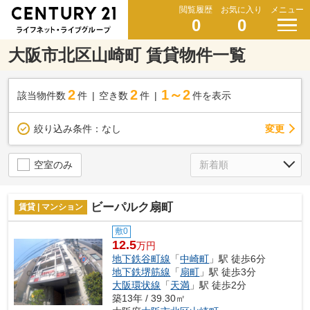
閲覧履歴
お気に入り
メニュー
0
0
大阪市北区山崎町 賃貸物件一覧
2
2
1～2
該当物件数
件
空き数
件
件を表示
変更
絞り込み条件：
なし
空室のみ
ビーパルク扇町
賃貸 | マンション
敷0
12.5
万円
地下鉄谷町線
「
中崎町
」駅 徒歩6分
地下鉄堺筋線
「
扇町
」駅 徒歩3分
大阪環状線
「
天満
」駅 徒歩2分
築13年 / 39.30㎡