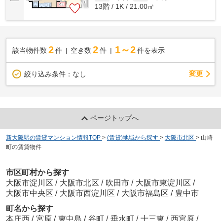
13階 / 1K / 21.00㎡
2
2
1～2
該当物件数
件
空き数
件
件を表示
変更
絞り込み条件：
なし
ページトップへ
新大阪駅の賃貸マンション情報TOP
>
(賃貸)地域から探す
>
大阪市北区
>
山崎
町の賃貸物件
市区町村から探す
大阪市淀川区
/
大阪市北区
/
吹田市
/
大阪市東淀川区
/
大阪市中央区
/
大阪市西淀川区
/
大阪市福島区
/
豊中市
町名から探す
本庄西
/
宮原
/
東中島
/
谷町
/
垂水町
/
十三東
/
西宮原
/