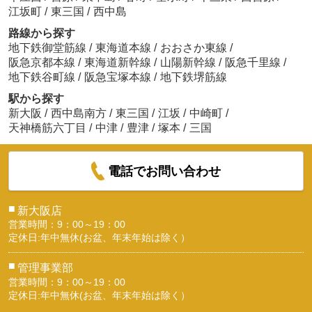
江坂町
/
東三国
/
西中島
路線から探す
地下鉄御堂筋線
/
東海道本線
/
おおさか東線
/
阪急京都本線
/
東海道新幹線
/
山陽新幹線
/
阪急千里線
/
地下鉄谷町線
/
阪急宝塚本線
/
地下鉄堺筋線
駅から探す
新大阪
/
西中島南方
/
東三国
/
江坂
/
中崎町
/
天神橋筋六丁目
/
中津
/
豊津
/
塚本
/
三国
電話でお問い合わせ
■
新大阪店
営業時間：9：00～19：00
定休日:年中無休(お盆、年末年始は除く）
■
管理事業部
営業時間：9：00～19：00
定休日:年中無休(お盆、年末年始は除く）