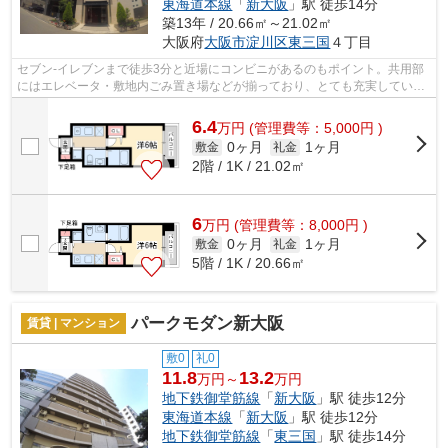
東海道本線
「
新大阪
」駅 徒歩14分
築13年 / 20.66㎡～21.02㎡
大阪府
大阪市淀川区
東三国
４丁目
セブン-イレブンまで徒歩3分と近場にコンビニがあるのもポイント。共用部
にはエレベータ・敷地内ごみ置き場などが揃っており、とても充実していま
す。周辺に駅が2つあるので電車での移...
6.4
万
円
(管理費等：5,000円 )
0ヶ月
1ヶ月
敷金
礼金
2階 / 1K / 21.02㎡
6
万
円
(管理費等：8,000円 )
0ヶ月
1ヶ月
敷金
礼金
5階 / 1K / 20.66㎡
パークモダン新大阪
賃貸 | マンション
敷0
礼0
11.8
13.2
万円～
万円
地下鉄御堂筋線
「
新大阪
」駅 徒歩12分
東海道本線
「
新大阪
」駅 徒歩12分
地下鉄御堂筋線
「
東三国
」駅 徒歩14分