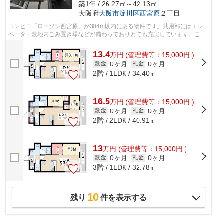
築1年 / 26.27㎡～42.13㎡
大阪府
大阪市淀川区
西宮原
２丁目
コンビニ「ローソン西宮原」が304m以内にある物件です。共用部にはエレ
ベータ・敷地内ごみ置き場などが備わっておりとても充実しています。こち
らの物件はマンションです。2駅利用可能...
13.4
万
円
(管理費等：15,000円 )
0ヶ月
0ヶ月
敷金
礼金
2階 / 1LDK / 34.40㎡
16.5
万
円
(管理費等：15,000円 )
0ヶ月
0ヶ月
敷金
礼金
2階 / 2LDK / 40.91㎡
13
万
円
(管理費等：15,000円 )
0ヶ月
0ヶ月
敷金
礼金
3階 / 1LDK / 32.78㎡
10
残り
件を表示する