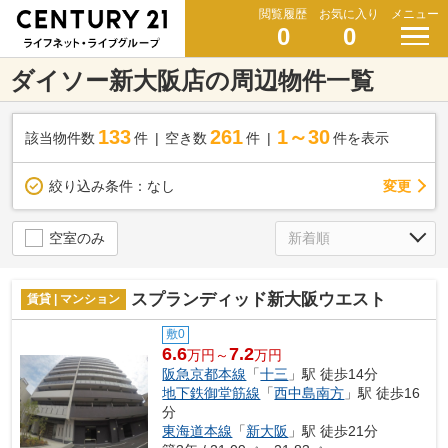
閲覧履歴
お気に入り
メニュー
0
0
ダイソー新大阪店の周辺物件一覧
133
261
1～30
該当物件数
件
空き数
件
件を表示
変更
絞り込み条件：
なし
空室のみ
スプランディッド新大阪ウエスト
賃貸 | マンション
敷0
6.6
7.2
万円～
万円
阪急京都本線
「
十三
」駅 徒歩14分
地下鉄御堂筋線
「
西中島南方
」駅 徒歩16
分
東海道本線
「
新大阪
」駅 徒歩21分