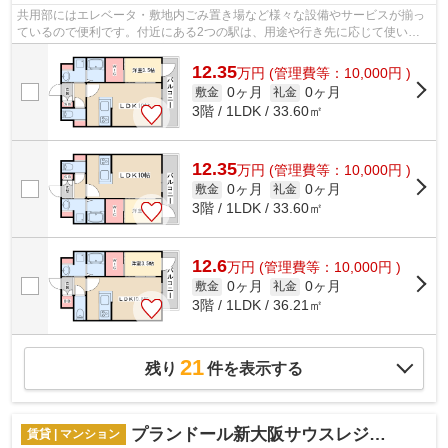
共用部にはエレベータ・敷地内ごみ置き場など様々な設備やサービスが揃っ
ているので便利です。付近にある2つの駅は、用途や行き先に応じて使い分
けることができます。防犯対策もバッチ...
12.35
万
円
(管理費等：10,000円 )
0ヶ月
0ヶ月
敷金
礼金
3階 / 1LDK / 33.60㎡
12.35
万
円
(管理費等：10,000円 )
0ヶ月
0ヶ月
敷金
礼金
3階 / 1LDK / 33.60㎡
12.6
万
円
(管理費等：10,000円 )
0ヶ月
0ヶ月
敷金
礼金
3階 / 1LDK / 36.21㎡
21
残り
件を表示する
プランドール新大阪サウスレジデンス
賃貸 | マンション