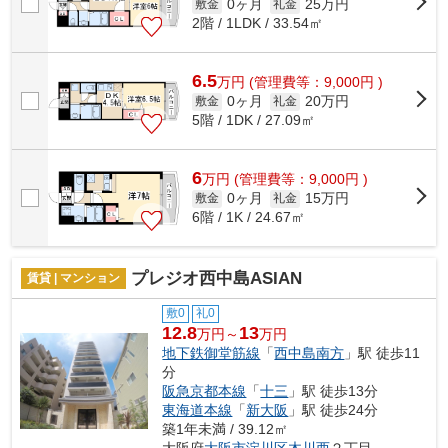
0ヶ月
25万円
敷金
礼金
2階 / 1LDK / 33.54㎡
6.5
万
円
(管理費等：9,000円 )
0ヶ月
20万円
敷金
礼金
5階 / 1DK / 27.09㎡
6
万
円
(管理費等：9,000円 )
0ヶ月
15万円
敷金
礼金
6階 / 1K / 24.67㎡
プレジオ西中島ASIAN
賃貸 | マンション
敷0
礼0
12.8
13
万円～
万円
地下鉄御堂筋線
「
西中島南方
」駅 徒歩11
分
阪急京都本線
「
十三
」駅 徒歩13分
東海道本線
「
新大阪
」駅 徒歩24分
築1年未満 / 39.12㎡
大阪府
大阪市淀川区
木川西
２丁目