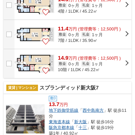
0ヶ月
1ヶ月
敷金
礼金
4階 / 1LDK / 45.22㎡
11.4
万
円
(管理費等：12,500円 )
0ヶ月
1ヶ月
敷金
礼金
7階 / 1LDK / 35.90㎡
14.9
万
円
(管理費等：12,500円 )
0ヶ月
1ヶ月
敷金
礼金
10階 / 1LDK / 45.22㎡
スプランディッド新大阪7
賃貸 | マンション
敷0
13.7
万円
地下鉄御堂筋線
「
西中島南方
」駅 徒歩11
分
東海道本線
「
新大阪
」駅 徒歩16分
阪急京都本線
「
十三
」駅 徒歩19分
築1年 / 40.92㎡