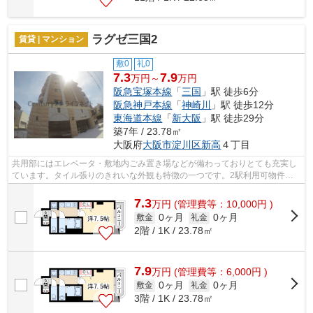
ラグゼ三国2
賃貸 | マンション
敷0
礼0
7.3
7.9
万円～
万円
阪急宝塚本線
「
三国
」駅 徒歩6分
阪急神戸本線
「
神崎川
」駅 徒歩12分
東海道本線
「
新大阪
」駅 徒歩29分
築7年 / 23.78㎡
大阪府
大阪市淀川区
新高
４丁目
共用部にはエレベータ・敷地内ごみ置き場などが備わっておりとても充実し
ています。タイル張りのきれいな外観も特徴の一つです。2駅利用可物件な
ので、よく電車を利用する方にピッタリ...
7.3
万
円
(管理費等：10,000円 )
0ヶ月
0ヶ月
敷金
礼金
2階 / 1K / 23.78㎡
7.9
万
円
(管理費等：6,000円 )
0ヶ月
0ヶ月
敷金
礼金
3階 / 1K / 23.78㎡