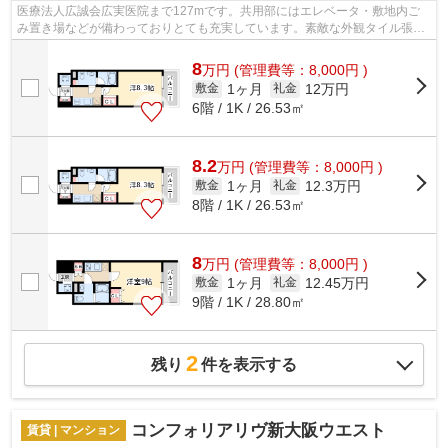
医療法人広誠会広実医院まで127mです。共用部にはエレベータ・敷地内ご
み置き場などが備わっておりとても充実しています。素敵な外観タイル張り
仕上げのマンション。利用可能な駅が2駅...
8
万
円
(管理費等：8,000円 )
1ヶ月
12万円
敷金
礼金
6階 / 1K / 26.53㎡
8.2
万
円
(管理費等：8,000円 )
1ヶ月
12.3万円
敷金
礼金
8階 / 1K / 26.53㎡
8
万
円
(管理費等：8,000円 )
1ヶ月
12.45万円
敷金
礼金
9階 / 1K / 28.80㎡
2
残り
件を表示する
コンフォリアリヴ新大阪ウエスト
賃貸 | マンション