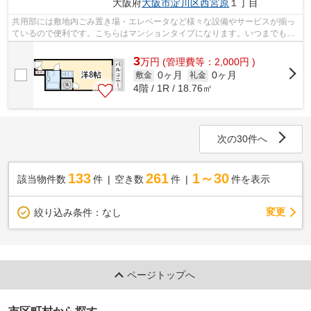
大阪府
大阪市淀川区
西宮原
１丁目
共用部には敷地内ごみ置き場・エレベータなど様々な設備やサービスが揃っ
ているので便利です。こちらはマンションタイプになります。いつまでも綺
麗な外観を外観タイル張りで保つこと...
3
万
円
(管理費等：2,000円 )
0ヶ月
0ヶ月
敷金
礼金
4階 / 1R / 18.76㎡
次の30件へ
133
261
1～30
該当物件数
件
空き数
件
件を表示
変更
絞り込み条件：
なし
ページトップへ