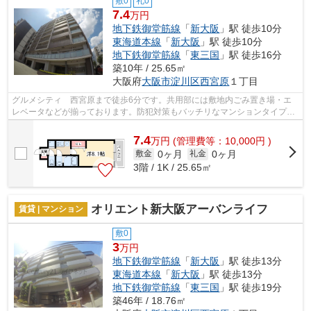
敷0
礼0
7.4
万円
地下鉄御堂筋線
「
新大阪
」駅 徒歩10分
東海道本線
「
新大阪
」駅 徒歩10分
地下鉄御堂筋線
「
東三国
」駅 徒歩16分
築10年 / 25.65㎡
大阪府
大阪市淀川区
西宮原
１丁目
グルメシティ 西宮原まで徒歩6分です。共用部には敷地内ごみ置き場・エ
レベータなどが揃っております。防犯対策もバッチリなマンションタイプの
物件です。眺望良好で景色が楽しめます...
7.4
万
円
(管理費等：10,000円 )
0ヶ月
0ヶ月
敷金
礼金
3階 / 1K / 25.65㎡
オリエント新大阪アーバンライフ
賃貸 | マンション
敷0
3
万円
地下鉄御堂筋線
「
新大阪
」駅 徒歩13分
東海道本線
「
新大阪
」駅 徒歩13分
地下鉄御堂筋線
「
東三国
」駅 徒歩19分
築46年 / 18.76㎡