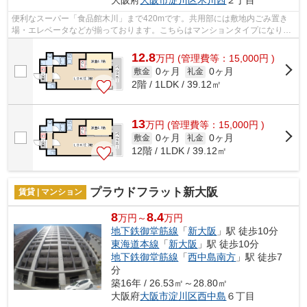
便利なスーパー「食品館木川」まで420mです。共用部には敷地内ごみ置き
場・エレベータなどが揃っております。こちらはマンションタイプになりま
す。2駅利用可能な物件なので、交通経路...
12.8
万
円
(管理費等：15,000円 )
0ヶ月
0ヶ月
敷金
礼金
2階 / 1LDK / 39.12㎡
13
万
円
(管理費等：15,000円 )
0ヶ月
0ヶ月
敷金
礼金
12階 / 1LDK / 39.12㎡
プラウドフラット新大阪
賃貸 | マンション
8
8.4
万円～
万円
地下鉄御堂筋線
「
新大阪
」駅 徒歩10分
東海道本線
「
新大阪
」駅 徒歩10分
地下鉄御堂筋線
「
西中島南方
」駅 徒歩7
分
築16年 / 26.53㎡～28.80㎡
大阪府
大阪市淀川区
西中島
６丁目