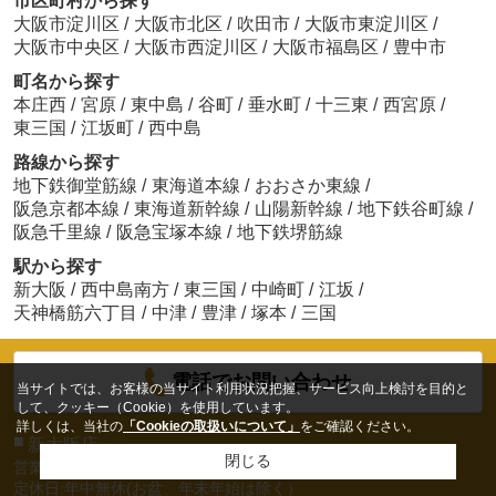
市区町村から探す
大阪市淀川区
/
大阪市北区
/
吹田市
/
大阪市東淀川区
/
大阪市中央区
/
大阪市西淀川区
/
大阪市福島区
/
豊中市
町名から探す
本庄西
/
宮原
/
東中島
/
谷町
/
垂水町
/
十三東
/
西宮原
/
東三国
/
江坂町
/
西中島
路線から探す
地下鉄御堂筋線
/
東海道本線
/
おおさか東線
/
阪急京都本線
/
東海道新幹線
/
山陽新幹線
/
地下鉄谷町線
/
阪急千里線
/
阪急宝塚本線
/
地下鉄堺筋線
駅から探す
新大阪
/
西中島南方
/
東三国
/
中崎町
/
江坂
/
天神橋筋六丁目
/
中津
/
豊津
/
塚本
/
三国
電話でお問い合わせ
当サイトでは、お客様の当サイト利用状況把握、サービス向上検討を目的と
して、クッキー（Cookie）を使用しています。
詳しくは、当社の
「Cookieの取扱いについて」
をご確認ください。
■
新大阪店
閉じる
営業時間：9：00～19：00
定休日:年中無休(お盆、年末年始は除く）