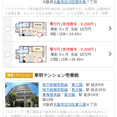
大阪府
大阪市淀川区
西中島
７丁目
ファミリーマート新大阪店が397m以内にある物件です。共用部には敷地内
ごみ置き場・エレベータなどが揃っており、とても充実しています。四季
折々の風を感じられる通風良好な快適の物...
9
万
円
(管理費等：9,200円 )
0ヶ月
18万円
敷金
礼金
9階 / 1DK / 24.43㎡
9
万
円
(管理費等：9,200円 )
0ヶ月
18万円
敷金
礼金
13階 / 1DK / 26.49㎡
東明マンション壱番館
賃貸 | マンション
地下鉄御堂筋線
「
東三国
」駅 徒歩5分
地下鉄御堂筋線
「
新大阪
」駅 徒歩15分
東海道本線
「
新大阪
」駅 徒歩15分
築13年
大阪府
大阪市淀川区
東三国
６丁目
ミニストップ・東三国店まで徒歩2分と近場にコンビニがあるのもポイン
ト。共用部にはエレベータ・敷地内ごみ置き場など様々な設備やサービスが