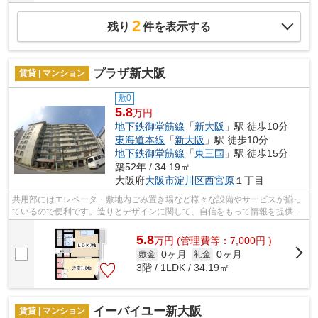
2
残り
件を表示する
プラザ新大阪
賃貸 | マンション
敷0
5.8
万円
地下鉄御堂筋線
「
新大阪
」駅 徒歩10分
東海道本線
「
新大阪
」駅 徒歩10分
地下鉄御堂筋線
「
東三国
」駅 徒歩15分
築52年 / 34.19㎡
大阪府
大阪市淀川区
西宮原
１丁目
共用部にはエレベータ・敷地内ごみ置き場など様々な設備やサービスが揃っ
ているので便利です。造りとデザインに関して、自信をもって情報を提供で
きるマンションです。通風良好なマン...
5.8
万
円
(管理費等：7,000円 )
0ヶ月
0ヶ月
敷金
礼金
3階 / 1LDK / 34.19㎡
イーバイユー新大阪
賃貸 | マンション