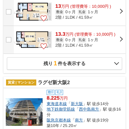
13
万
円
(管理費等：10,000円 )
0ヶ月
1ヶ月
敷金
礼金
2階 / 1LDK / 41.59㎡
13.3
万
円
(管理費等：10,000円 )
0ヶ月
1ヶ月
敷金
礼金
2階 / 1LDK / 41.59㎡
1
残り
件を表示する
ラグゼ新大阪2
賃貸 | マンション
敷0
礼0
8.225
万円
東海道本線
「
新大阪
」駅 徒歩14分
地下鉄御堂筋線
「
西中島南方
」駅 徒歩16
分
阪急京都本線
「
南方
」駅 徒歩19分
築10年 / 25.20㎡