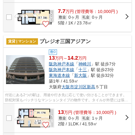
7.7
万
円
(管理費等：10,000円 )
0ヶ月
0ヶ月
敷金
礼金
5階 / 1K / 23.78㎡
プレジオ三国アジアン
賃貸 | マンション
敷0
13
14.2
万円～
万円
阪急神戸本線
「
神崎川
」駅 徒歩7分
阪急神戸本線
「
十三
」駅 徒歩23分
東海道本線
「
新大阪
」駅 徒歩32分
築1年 / 41.59㎡
大阪府
大阪市淀川区
新高
５丁目
付近にある2つの駅は、用途や行き先に応じて使い分けることができます。
防犯対策もバッチリなマンションタイプの物件です。タイルが外壁には張ら
れています。条件の中からご希望の物件...
13
万
円
(管理費等：10,000円 )
0ヶ月
1ヶ月
敷金
礼金
2階 / 1LDK / 41.59㎡