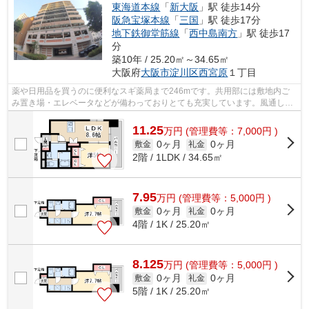
東海道本線
「
新大阪
」駅 徒歩14分
阪急宝塚本線
「
三国
」駅 徒歩17分
地下鉄御堂筋線
「
西中島南方
」駅 徒歩17
分
築10年 / 25.20㎡～34.65㎡
大阪府
大阪市淀川区
西宮原
１丁目
薬や日用品を買うのに便利なスギ薬局まで246mです。共用部には敷地内ご
み置き場・エレベータなどが備わっておりとても充実しています。風通しが
良好なので、いつでも新鮮な空気がはい...
11.25
万
円
(管理費等：7,000円 )
0ヶ月
0ヶ月
敷金
礼金
2階 / 1LDK / 34.65㎡
7.95
万
円
(管理費等：5,000円 )
0ヶ月
0ヶ月
敷金
礼金
4階 / 1K / 25.20㎡
8.125
万
円
(管理費等：5,000円 )
0ヶ月
0ヶ月
敷金
礼金
5階 / 1K / 25.20㎡