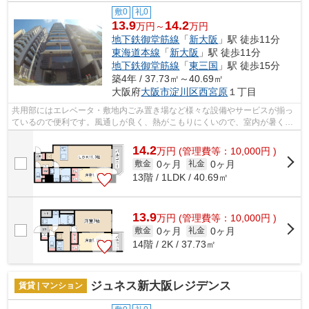
敷0
礼0
13.9
14.2
万円～
万円
地下鉄御堂筋線
「
新大阪
」駅 徒歩11分
東海道本線
「
新大阪
」駅 徒歩11分
地下鉄御堂筋線
「
東三国
」駅 徒歩15分
築4年 / 37.73㎡～40.69㎡
大阪府
大阪市淀川区
西宮原
１丁目
共用部にはエレベータ・敷地内ごみ置き場など様々な設備やサービスが揃っ
ているので便利です。風通しが良く、熱がこもりにくいので、室内が暑くな
りにくいです。自宅から2駅利用できる...
14.2
万
円
(管理費等：10,000円 )
0ヶ月
0ヶ月
敷金
礼金
13階 / 1LDK / 40.69㎡
13.9
万
円
(管理費等：10,000円 )
0ヶ月
0ヶ月
敷金
礼金
14階 / 2K / 37.73㎡
ジュネス新大阪レジデンス
賃貸 | マンション