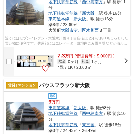
地下鉄御堂筋線
「
西中島南方
」駅 徒歩11
分
地下鉄御堂筋線
「
新大阪
」駅 徒歩16分
東海道本線
「
新大阪
」駅 徒歩16分
築8年 / 23.60㎡
大阪府
大阪市淀川区
木川西
３丁目
近くにはセブンイレブン・大阪木川西４丁目店(徒歩2分)がありちょっとした
買い物に便利です。共用部にはエレベータ・敷地内ごみ置き場などが備わっ
ておりとても充実しています。こちら...
7.3
万
円
(管理費等：5,000円 )
0ヶ月
1ヶ月
敷金
礼金
4階 / 1K / 23.60㎡
バウスフラッツ新大阪
賃貸 | マンション
敷0
9
万円
東海道本線
「
新大阪
」駅 徒歩8分
地下鉄御堂筋線
「
西中島南方
」駅 徒歩10
分
地下鉄御堂筋線
「
東三国
」駅 徒歩18分
築3年 / 24.43㎡～26.49㎡