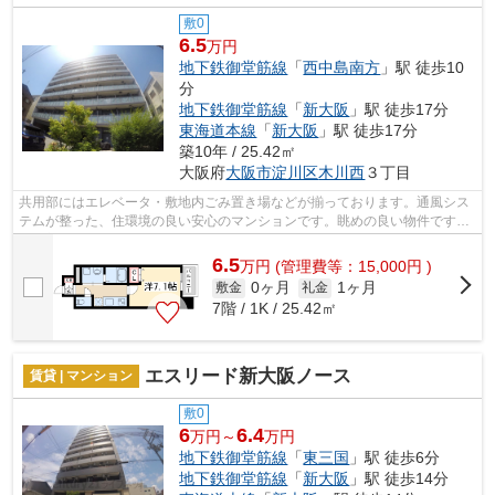
敷0
6.5
万円
地下鉄御堂筋線
「
西中島南方
」駅 徒歩10
分
地下鉄御堂筋線
「
新大阪
」駅 徒歩17分
東海道本線
「
新大阪
」駅 徒歩17分
築10年 / 25.42㎡
大阪府
大阪市淀川区
木川西
３丁目
共用部にはエレベータ・敷地内ごみ置き場などが揃っております。通風シス
テムが整った、住環境の良い安心のマンションです。眺めの良い物件です。
落ち着いた街並みにフィットする外観...
6.5
万
円
(管理費等：15,000円 )
0ヶ月
1ヶ月
敷金
礼金
7階 / 1K / 25.42㎡
エスリード新大阪ノース
賃貸 | マンション
敷0
6
6.4
万円～
万円
地下鉄御堂筋線
「
東三国
」駅 徒歩6分
地下鉄御堂筋線
「
新大阪
」駅 徒歩14分