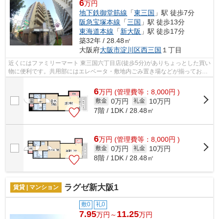
6
万円
地下鉄御堂筋線
「
東三国
」駅 徒歩7分
阪急宝塚本線
「
三国
」駅 徒歩13分
東海道本線
「
新大阪
」駅 徒歩17分
築32年 / 28.48㎡
大阪府
大阪市淀川区
西三国
１丁目
近くにはファミリーマート 東三国六丁目店(徒歩5分)がありちょっとした買い
物に便利です。共用部にはエレベータ・敷地内ごみ置き場などが揃ってお
り、とても充実しています。こちらの...
6
万
円
(管理費等：8,000円 )
0万円
10万円
敷金
礼金
7階 / 1DK / 28.48㎡
6
万
円
(管理費等：8,000円 )
0万円
10万円
敷金
礼金
8階 / 1DK / 28.48㎡
ラグゼ新大阪1
賃貸 | マンション
敷0
礼0
7.95
11.25
万円～
万円