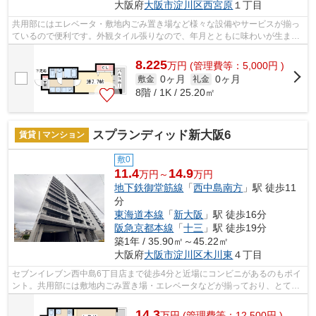
大阪府
大阪市淀川区
西宮原
１丁目
共用部にはエレベータ・敷地内ごみ置き場など様々な設備やサービスが揃っ
ているので便利です。外観タイル張りなので、年月とともに味わいが生まれ
てきます。駅が周辺に2つあるので行動...
8.225
万
円
(管理費等：5,000円 )
0ヶ月
0ヶ月
敷金
礼金
8階 / 1K / 25.20㎡
スプランディッド新大阪6
賃貸 | マンション
敷0
11.4
14.9
万円～
万円
地下鉄御堂筋線
「
西中島南方
」駅 徒歩11
分
東海道本線
「
新大阪
」駅 徒歩16分
阪急京都本線
「
十三
」駅 徒歩19分
築1年 / 35.90㎡～45.22㎡
大阪府
大阪市淀川区
木川東
４丁目
セブンイレブン西中島6丁目店まで徒歩4分と近場にコンビニがあるのもポイ
ント。共用部には敷地内ごみ置き場・エレベータなどが揃っており、とても
充実しています。2駅利用可能なアクセ...
14.3
万
円
(管理費等：12,500円 )