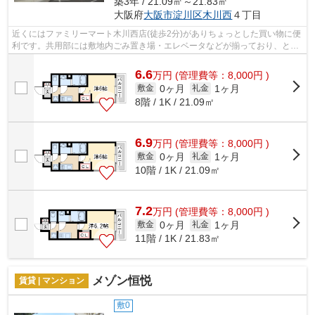
築3年 / 21.09㎡～21.83㎡
大阪府
大阪市淀川区
木川西
４丁目
近くにはファミリーマート木川西店(徒歩2分)がありちょっとした買い物に便
利です。共用部には敷地内ごみ置き場・エレベータなどが揃っており、とて
も充実しています。2駅利用可能なア...
6.6
万
円
(管理費等：8,000円 )
0ヶ月
1ヶ月
敷金
礼金
8階 / 1K / 21.09㎡
6.9
万
円
(管理費等：8,000円 )
0ヶ月
1ヶ月
敷金
礼金
10階 / 1K / 21.09㎡
7.2
万
円
(管理費等：8,000円 )
0ヶ月
1ヶ月
敷金
礼金
11階 / 1K / 21.83㎡
メゾン恒悦
賃貸 | マンション
敷0