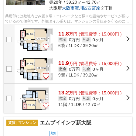
築28年 / 39.20㎡～42.70㎡
大阪府
大阪市淀川区
西宮原
２丁目
共用部には敷地内ごみ置き場・エレベータなど様々な設備やサービスが揃っ
ているので便利です。外観タイル張りは、マンションの骨組みを守るのにも
役立ちます。2駅利用できる場所にあり...
11.8
万
円
(管理費等：15,000円 )
0万円
0ヶ月
敷金
礼金
6階 / 1LDK / 39.20㎡
11.9
万
円
(管理費等：15,000円 )
0万円
0ヶ月
敷金
礼金
9階 / 1LDK / 39.20㎡
13.2
万
円
(管理費等：15,000円 )
0万円
0ヶ月
敷金
礼金
11階 / 1LDK / 42.70㎡
エムブイインプ新大阪
賃貸 | マンション
敷0