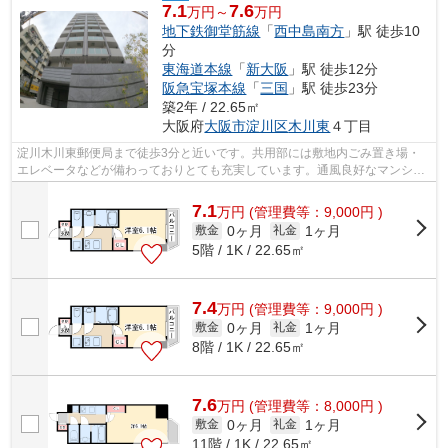
7.1
7.6
万円～
万円
地下鉄御堂筋線
「
西中島南方
」駅 徒歩10
分
東海道本線
「
新大阪
」駅 徒歩12分
阪急宝塚本線
「
三国
」駅 徒歩23分
築2年 / 22.65㎡
大阪府
大阪市淀川区
木川東
４丁目
淀川木川東郵便局まで徒歩3分と近いです。共用部には敷地内ごみ置き場・
エレベータなどが備わっておりとても充実しています。通風良好なマンショ
ンはいつでも気持ちの良い空間です。防...
7.1
万
円
(管理費等：9,000円 )
0ヶ月
1ヶ月
敷金
礼金
5階 / 1K / 22.65㎡
7.4
万
円
(管理費等：9,000円 )
0ヶ月
1ヶ月
敷金
礼金
8階 / 1K / 22.65㎡
7.6
万
円
(管理費等：8,000円 )
0ヶ月
1ヶ月
敷金
礼金
11階 / 1K / 22.65㎡