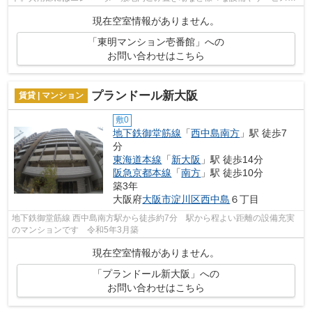
揃っているので便利です。2駅利用できる...
現在空室情報がありません。
「東明マンション壱番館」への
お問い合わせはこちら
プランドール新大阪
賃貸 | マンション
敷0
地下鉄御堂筋線
「
西中島南方
」駅 徒歩7
分
東海道本線
「
新大阪
」駅 徒歩14分
阪急京都本線
「
南方
」駅 徒歩10分
築3年
大阪府
大阪市淀川区
西中島
６丁目
地下鉄御堂筋線 西中島南方駅から徒歩約7分 駅から程よい距離の設備充実
のマンションです 令和5年3月築
現在空室情報がありません。
「プランドール新大阪」への
お問い合わせはこちら