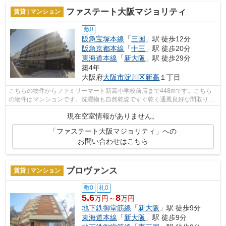
ファステート大阪マジョリティ
賃貸 | マンション
敷0
阪急宝塚本線
「
三国
」駅 徒歩12分
阪急京都本線
「
十三
」駅 徒歩20分
東海道本線
「
新大阪
」駅 徒歩29分
築4年
大阪府
大阪市淀川区
新高
１丁目
こちらの物件からファミリーマート新高小学校前店まで448mです。こちら
の物件はマンションです。洗濯物も自然乾燥ですぐ乾く通風良好な間取りの
マンション。きれいな外観を簡単に保つ...
現在空室情報がありません。
「ファステート大阪マジョリティ」への
お問い合わせはこちら
プロヴァンス
賃貸 | マンション
敷0
礼0
5.6
8
万円～
万円
地下鉄御堂筋線
「
新大阪
」駅 徒歩9分
東海道本線
「
新大阪
」駅 徒歩9分