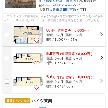
地下鉄御堂筋線
「
東三国
」駅 徒歩9分
築42年 / 24.00㎡～44.27㎡
大阪府
大阪市淀川区
宮原
４丁目
セブンイレブン大阪宮原4丁目店まで徒歩2分と近場にコンビニがあるのもポ
イント。共用部にはエレベータ・敷地内ごみ置き場などが備わっておりとて
も充実しています。外観タイル張りは...
8
万
円
(管理費等：8,000円 )
0ヶ月
0ヶ月
敷金
礼金
5階 / 1LDK / 44.27㎡
5.6
万
円
(管理費等：8,000円 )
0ヶ月
0ヶ月
敷金
礼金
7階 / 1R / 24.00㎡
5.6
万
円
(管理費等：8,000円 )
0ヶ月
0ヶ月
敷金
礼金
8階 / 1R / 24.00㎡
ハイツ東興
賃貸 | マンション