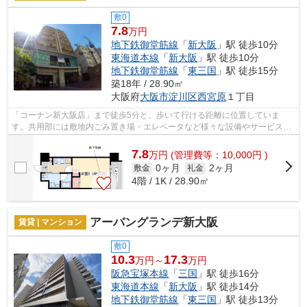
敷0
7.8
万円
地下鉄御堂筋線
「
新大阪
」駅 徒歩10分
東海道本線
「
新大阪
」駅 徒歩10分
地下鉄御堂筋線
「
東三国
」駅 徒歩15分
築18年 / 28.90㎡
大阪府
大阪市淀川区
西宮原
１丁目
「コーナン新大阪店」まで徒歩5分と、歩いて行ける距離に位置していま
す。共用部には敷地内ごみ置き場・エレベータなど様々な設備やサービスが
揃っているので便利です。目立つ外観と洗...
7.8
万
円
(管理費等：10,000円 )
0ヶ月
2ヶ月
敷金
礼金
4階 / 1K / 28.90㎡
アーバングランデ新大阪
賃貸 | マンション
敷0
10.3
17.3
万円～
万円
阪急宝塚本線
「
三国
」駅 徒歩16分
東海道本線
「
新大阪
」駅 徒歩14分
地下鉄御堂筋線
「
東三国
」駅 徒歩13分