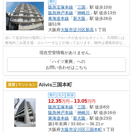
敷0
阪急宝塚本線
「
三国
」駅 徒歩10分
阪急神戸本線
「
神崎川
」駅 徒歩13分
東海道本線
「
新大阪
」駅 徒歩26分
築51年
大阪府
大阪市淀川区
新高
１丁目
歩いて徒歩5分の場所にスーパーマルハチがあるのもポイント。共用部には
敷地内ごみ置き場・エレベータなどが揃っております。物件は通風良好な空
間です。眺望良好な物件はこちらです。...
現在空室情報がありません。
「ハイツ東興」への
お問い合わせはこちら
Alivis三国本町
賃貸 | マンション
敷0
礼0
新築
12.35
13.05
万円～
万円
阪急宝塚本線
「
三国
」駅 徒歩8分
阪急神戸本線
「
神崎川
」駅 徒歩16分
東海道本線
「
新大阪
」駅 徒歩23分
築1年未満 / 33.60㎡～36.21㎡
大阪府
大阪市淀川区
三国本町
１丁目