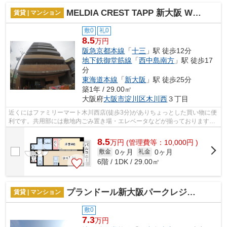
MELDIA CREST TAPP 新大阪 WEST
賃貸 | マンション
敷0
礼0
8.5
万円
阪急京都本線
「
十三
」駅 徒歩12分
地下鉄御堂筋線
「
西中島南方
」駅 徒歩17
分
東海道本線
「
新大阪
」駅 徒歩25分
築1年 / 29.00㎡
大阪府
大阪市淀川区
木川西
３丁目
近くにはファミリーマート木川西店(徒歩3分)がありちょっとした買い物に便
利です。共用部には敷地内ごみ置き場・エレベータなどが揃っております。
防犯対策もバッチリなマンションタイ...
8.5
万
円
(管理費等：10,000円 )
0ヶ月
0ヶ月
敷金
礼金
6階 / 1DK / 29.00㎡
プランドール新大阪パークレジデンス
賃貸 | マンション
敷0
7.3
万円