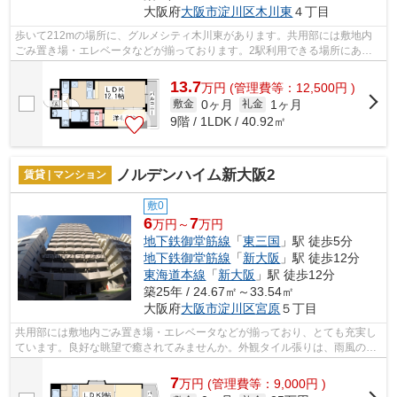
大阪府
大阪市淀川区
木川東
４丁目
歩いて212mの場所に、グルメシティ木川東があります。共用部には敷地内
ごみ置き場・エレベータなどが揃っております。2駅利用できる場所にあ
り、行き先に合わせて使い分けができます。...
13.7
万
円
(管理費等：12,500円 )
0ヶ月
1ヶ月
敷金
礼金
9階 / 1LDK / 40.92㎡
ノルデンハイム新大阪2
賃貸 | マンション
敷0
6
7
万円～
万円
地下鉄御堂筋線
「
東三国
」駅 徒歩5分
地下鉄御堂筋線
「
新大阪
」駅 徒歩12分
東海道本線
「
新大阪
」駅 徒歩12分
築25年 / 24.67㎡～33.54㎡
大阪府
大阪市淀川区
宮原
５丁目
共用部には敷地内ごみ置き場・エレベータなどが揃っており、とても充実し
ています。良好な眺望で癒されてみませんか。外観タイル張りは、雨風の侵
入を防ぎ骨組みを守ってくれます。通...
7
万
円
(管理費等：9,000円 )