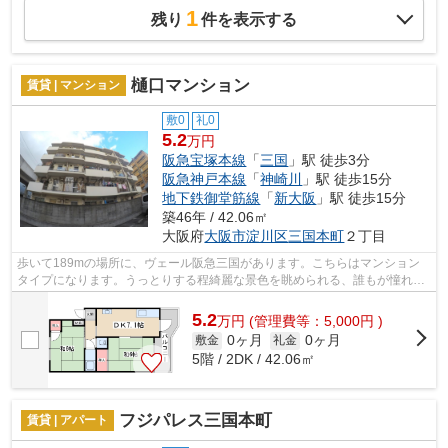
1
残り
件を表示する
樋口マンション
賃貸 | マンション
敷0
礼0
5.2
万円
阪急宝塚本線
「
三国
」駅 徒歩3分
阪急神戸本線
「
神崎川
」駅 徒歩15分
地下鉄御堂筋線
「
新大阪
」駅 徒歩15分
築46年 / 42.06㎡
大阪府
大阪市淀川区
三国本町
２丁目
歩いて189mの場所に、ヴェール阪急三国があります。こちらはマンション
タイプになります。うっとりする程綺麗な景色を眺められる、誰もが憧れる
マンションです。利用可能な駅が2駅あり...
5.2
万
円
(管理費等：5,000円 )
0ヶ月
0ヶ月
敷金
礼金
5階 / 2DK / 42.06㎡
フジパレス三国本町
賃貸 | アパート