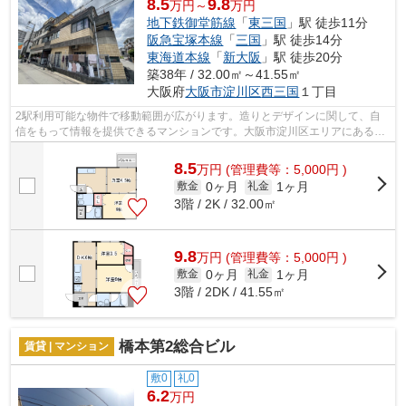
8.5
9.8
万円～
万円
地下鉄御堂筋線
「
東三国
」駅 徒歩11分
阪急宝塚本線
「
三国
」駅 徒歩14分
東海道本線
「
新大阪
」駅 徒歩20分
築38年 / 32.00㎡～41.55㎡
大阪府
大阪市淀川区
西三国
１丁目
2駅利用可能な物件で移動範囲が広がります。造りとデザインに関して、自
信をもって情報を提供できるマンションです。大阪市淀川区エリアにある賃
貸情報のことなら、地域に密着した当社...
8.5
万
円
(管理費等：5,000円 )
0ヶ月
1ヶ月
敷金
礼金
3階 / 2K / 32.00㎡
9.8
万
円
(管理費等：5,000円 )
0ヶ月
1ヶ月
敷金
礼金
3階 / 2DK / 41.55㎡
橋本第2総合ビル
賃貸 | マンション
敷0
礼0
6.2
万円