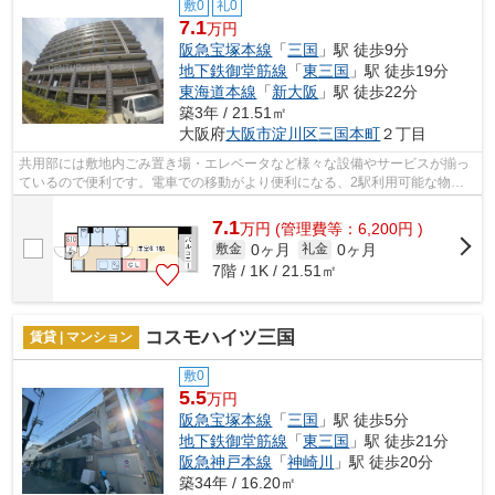
敷0
礼0
7.1
万円
阪急宝塚本線
「
三国
」駅 徒歩9分
地下鉄御堂筋線
「
東三国
」駅 徒歩19分
東海道本線
「
新大阪
」駅 徒歩22分
築3年 / 21.51㎡
大阪府
大阪市淀川区
三国本町
２丁目
共用部には敷地内ごみ置き場・エレベータなど様々な設備やサービスが揃っ
ているので便利です。電車での移動がより便利になる、2駅利用可能な物件
です。こちらの物件はマンションです。...
7.1
万
円
(管理費等：6,200円 )
0ヶ月
0ヶ月
敷金
礼金
7階 / 1K / 21.51㎡
コスモハイツ三国
賃貸 | マンション
敷0
5.5
万円
阪急宝塚本線
「
三国
」駅 徒歩5分
地下鉄御堂筋線
「
東三国
」駅 徒歩21分
阪急神戸本線
「
神崎川
」駅 徒歩20分
築34年 / 16.20㎡