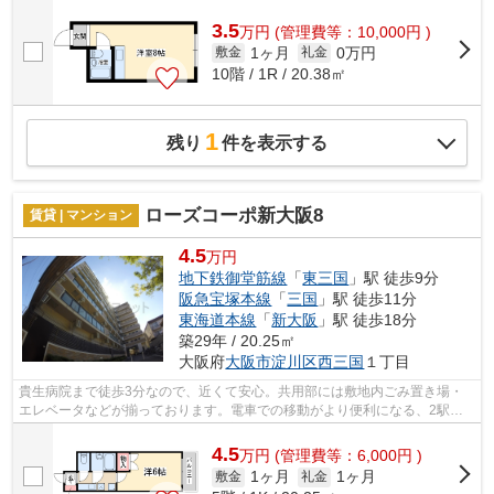
3.5
万
円
(管理費等：10,000円 )
1ヶ月
0万円
敷金
礼金
10階 / 1R / 20.38㎡
1
残り
件を表示する
ローズコーポ新大阪8
賃貸 | マンション
4.5
万円
地下鉄御堂筋線
「
東三国
」駅 徒歩9分
阪急宝塚本線
「
三国
」駅 徒歩11分
東海道本線
「
新大阪
」駅 徒歩18分
築29年 / 20.25㎡
大阪府
大阪市淀川区
西三国
１丁目
貴生病院まで徒歩3分なので、近くて安心。共用部には敷地内ごみ置き場・
エレベータなどが揃っております。電車での移動がより便利になる、2駅利
用可能な物件です。さわやかな朝を迎え...
4.5
万
円
(管理費等：6,000円 )
1ヶ月
1ヶ月
敷金
礼金