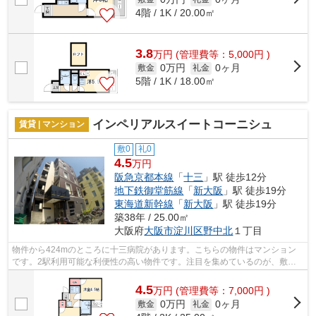
4階 / 1K / 20.00㎡
3.8
万
円
(管理費等：5,000円 )
0万円
0ヶ月
敷金
礼金
5階 / 1K / 18.00㎡
インペリアルスイートコーニシュ
賃貸 | マンション
敷0
礼0
4.5
万円
阪急京都本線
「
十三
」駅 徒歩12分
地下鉄御堂筋線
「
新大阪
」駅 徒歩19分
東海道新幹線
「
新大阪
」駅 徒歩19分
築38年 / 25.00㎡
大阪府
大阪市淀川区
野中北
１丁目
物件から424mのところに十三病院があります。こちらの物件はマンション
です。2駅利用可能な利便性の高い物件です。注目を集めているのが、敷地
内ごみ置き場のある物件です。物件探しを...
4.5
万
円
(管理費等：7,000円 )
0万円
0ヶ月
敷金
礼金