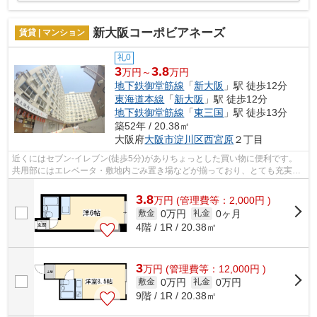
新大阪コーポビアネーズ
賃貸 | マンション
礼0
3
3.8
万円～
万円
地下鉄御堂筋線
「
新大阪
」駅 徒歩12分
東海道本線
「
新大阪
」駅 徒歩12分
地下鉄御堂筋線
「
東三国
」駅 徒歩13分
築52年 / 20.38㎡
大阪府
大阪市淀川区
西宮原
２丁目
近くにはセブン-イレブン(徒歩5分)がありちょっとした買い物に便利です。
共用部にはエレベータ・敷地内ごみ置き場などが揃っており、とても充実し
ています。近くに駅が2つあるため、用...
3.8
万
円
(管理費等：2,000円 )
0万円
0ヶ月
敷金
礼金
4階 / 1R / 20.38㎡
3
万
円
(管理費等：12,000円 )
0万円
0万円
敷金
礼金
9階 / 1R / 20.38㎡