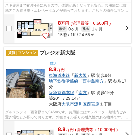
スギ薬局まで徒歩4分にあるので、体調が悪くなっても安心。共用部には敷
地内ごみ置き場・エレベータなどが揃っております。こちらの物件はマンシ
ョンです。眺望良好なエリアの物件です...
8
万
円
(管理費等：6,500円 )
0ヶ月
1ヶ月
敷金
礼金
15階 / 1K / 24.65㎡
プレジオ新大阪
賃貸 | マンション
敷0
8.8
万円
東海道本線
「
新大阪
」駅 徒歩9分
地下鉄御堂筋線
「
西中島南方
」駅 徒歩17
分
阪急京都本線
「
南方
」駅 徒歩19分
築20年 / 29.14㎡
大阪府
大阪市淀川区
西宮原
１丁目
グルメシティ 西宮原まで346mです。共用部にはエレベータ・敷地内ごみ
置き場などが揃っております。外観タイル張りの耐久性のある物件です。通
風良好な物件はいつでも気持ちの良い空...
8.8
万
円
(管理費等：10,000円 )