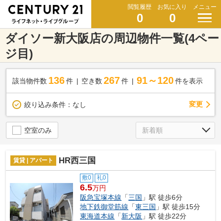
閲覧履歴
お気に入り
メニュー
0
0
ダイソー新大阪店の周辺物件一覧(4ペー
ジ目)
136
267
91～120
該当物件数
件
空き数
件
件を表示
変更
絞り込み条件：
なし
空室のみ
HR西三国
賃貸 | アパート
敷0
礼0
6.5
万円
阪急宝塚本線
「
三国
」駅 徒歩6分
地下鉄御堂筋線
「
東三国
」駅 徒歩15分
東海道本線
「
新大阪
」駅 徒歩22分