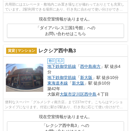
共用部にはエレベータ・敷地内ごみ置き場などが備わっておりとても充実し
ています。2駅利用できる場所にあり、行き先に合わせて使い分けができま
す。風通しの良いマンションは利便性が...
現在空室情報がありません。
「ダイアパレス三国1号館」への
お問い合わせはこちら
レクシア西中島3
賃貸 | マンション
敷0
礼0
地下鉄御堂筋線
「
西中島南方
」駅 徒歩4
分
地下鉄御堂筋線
「
新大阪
」駅 徒歩10分
東海道本線
「
新大阪
」駅 徒歩10分
築42年
大阪府
大阪市淀川区
西中島
４丁目
便利なスーパー「グルメシティ南方店」まで237mです。こちらはマンショ
ンタイプになります。付近に駅が2駅あり、行き先に応じて使い分けができ
ます。こちらの物件はエレベーター付きで...
現在空室情報がありません。
「レクシア西中島3」への