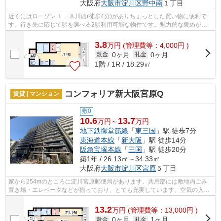
大阪府
大阪市淀川区
野中南
１丁目
近くにはローソン Ｌ＿木川西(徒歩4分)がありちょっとした買い物に便利で
す。行き先に応じて駅を選べる2駅利用可能な物件です。魅力的な眺めが楽
しめるエリアの物件です。敷地内ごみ置...
3.8
万
円
(管理費等：4,000円 )
0ヶ月
0ヶ月
敷金
礼金
1階 / 1R / 18.29㎡
コンフォリア新大阪宮原Q
賃貸 | マンション
敷0
10.6
13.7
万円～
万円
地下鉄御堂筋線
「
東三国
」駅 徒歩7分
東海道本線
「
新大阪
」駅 徒歩14分
阪急宝塚本線
「
三国
」駅 徒歩20分
築1年 / 26.13㎡～34.33㎡
大阪府
大阪市淀川区
宮原
５丁目
家から254mのところに淀川宮原郵便局があります。共用部には敷地内ごみ
置き場・エレベータなどが揃っており、とても充実しています。空気の入れ
替えができる風通しの良い物件です。防...
13.2
万
円
(管理費等：13,000円 )
0ヶ月
1ヶ月
敷金
礼金