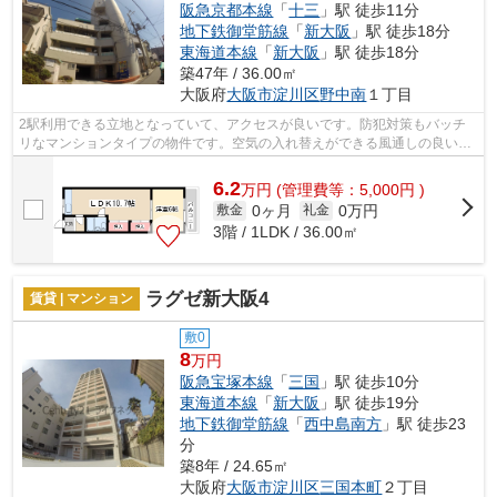
阪急京都本線
「
十三
」駅 徒歩11分
地下鉄御堂筋線
「
新大阪
」駅 徒歩18分
東海道本線
「
新大阪
」駅 徒歩18分
築47年 / 36.00㎡
大阪府
大阪市淀川区
野中南
１丁目
2駅利用できる立地となっていて、アクセスが良いです。防犯対策もバッチ
リなマンションタイプの物件です。空気の入れ替えができる風通しの良い物
件です。当社スタッフが地域の賃貸情報...
6.2
万
円
(管理費等：5,000円 )
0ヶ月
0万円
敷金
礼金
3階 / 1LDK / 36.00㎡
ラグゼ新大阪4
賃貸 | マンション
敷0
8
万円
阪急宝塚本線
「
三国
」駅 徒歩10分
東海道本線
「
新大阪
」駅 徒歩19分
地下鉄御堂筋線
「
西中島南方
」駅 徒歩23
分
築8年 / 24.65㎡
大阪府
大阪市淀川区
三国本町
２丁目