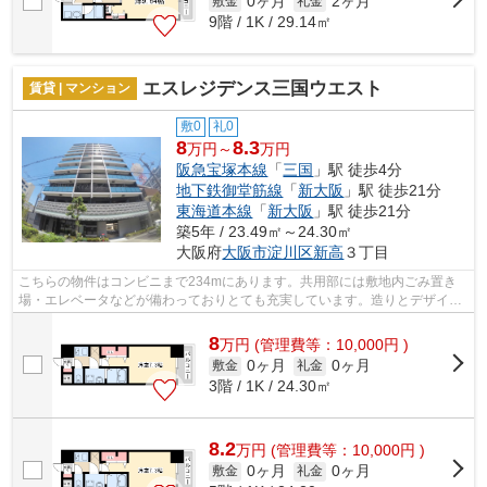
0ヶ月
2ヶ月
敷金
礼金
9階 / 1K / 29.14㎡
エスレジデンス三国ウエスト
賃貸 | マンション
敷0
礼0
8
8.3
万円～
万円
阪急宝塚本線
「
三国
」駅 徒歩4分
地下鉄御堂筋線
「
新大阪
」駅 徒歩21分
東海道本線
「
新大阪
」駅 徒歩21分
築5年 / 23.49㎡～24.30㎡
大阪府
大阪市淀川区
新高
３丁目
こちらの物件はコンビニまで234mにあります。共用部には敷地内ごみ置き
場・エレベータなどが備わっておりとても充実しています。造りとデザイン
に関して、自信をもって情報を提供でき...
8
万
円
(管理費等：10,000円 )
0ヶ月
0ヶ月
敷金
礼金
3階 / 1K / 24.30㎡
8.2
万
円
(管理費等：10,000円 )
0ヶ月
0ヶ月
敷金
礼金