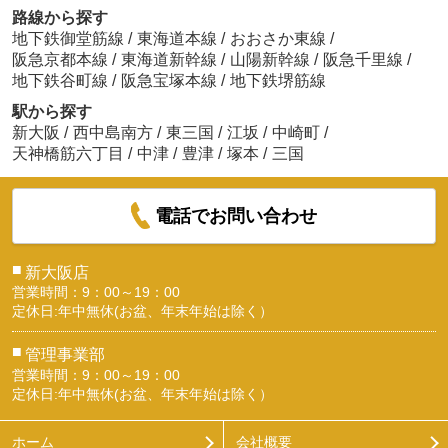
路線から探す
地下鉄御堂筋線
/
東海道本線
/
おおさか東線
/
阪急京都本線
/
東海道新幹線
/
山陽新幹線
/
阪急千里線
/
地下鉄谷町線
/
阪急宝塚本線
/
地下鉄堺筋線
駅から探す
新大阪
/
西中島南方
/
東三国
/
江坂
/
中崎町
/
天神橋筋六丁目
/
中津
/
豊津
/
塚本
/
三国
電話でお問い合わせ
■
新大阪店
営業時間：9：00～19：00
定休日:年中無休(お盆、年末年始は除く）
■
管理事業部
営業時間：9：00～19：00
定休日:年中無休(お盆、年末年始は除く）
ホーム
会社概要