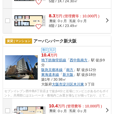
5階 / 1K / 24.30㎡
8.3
万
円
(管理費等：10,000円 )
0ヶ月
0ヶ月
敷金
礼金
8階 / 1K / 23.49㎡
アーバンパーク新大阪
賃貸 | マンション
敷0
礼0
10.4
万円
地下鉄御堂筋線
「
西中島南方
」駅 徒歩9
分
阪急京都本線
「
南方
」駅 徒歩12分
東海道本線
「
新大阪
」駅 徒歩18分
築1年 / 30.98㎡
大阪府
大阪市淀川区
木川東
３丁目
セブンイレブン西中島6丁目店まで徒歩4分と近場にコンビニがあるのもポイ
ント。共用部にはエレベータ・敷地内ごみ置き場などが揃っており、とても
充実しています。こちらの物件はマン...
10.4
万
円
(管理費等：10,000円 )
0ヶ月
0ヶ月
敷金
礼金