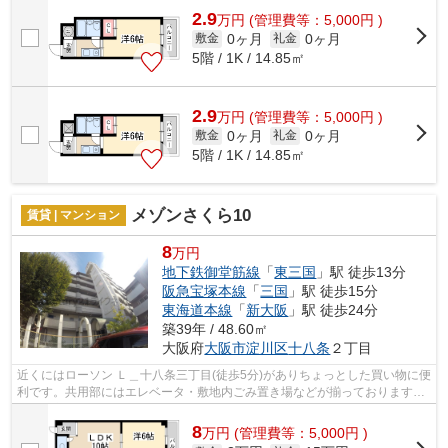
2.9
万
円
(管理費等：5,000円 )
0ヶ月
0ヶ月
敷金
礼金
5階 / 1K / 14.85㎡
2.9
万
円
(管理費等：5,000円 )
0ヶ月
0ヶ月
敷金
礼金
5階 / 1K / 14.85㎡
メゾンさくら10
賃貸 | マンション
8
万円
地下鉄御堂筋線
「
東三国
」駅 徒歩13分
阪急宝塚本線
「
三国
」駅 徒歩15分
東海道本線
「
新大阪
」駅 徒歩24分
築39年 / 48.60㎡
大阪府
大阪市淀川区
十八条
２丁目
近くにはローソン Ｌ＿十八条三丁目(徒歩5分)がありちょっとした買い物に便
利です。共用部にはエレベータ・敷地内ごみ置き場などが揃っております。
眺めの良いマンションです。外観タ...
8
万
円
(管理費等：5,000円 )