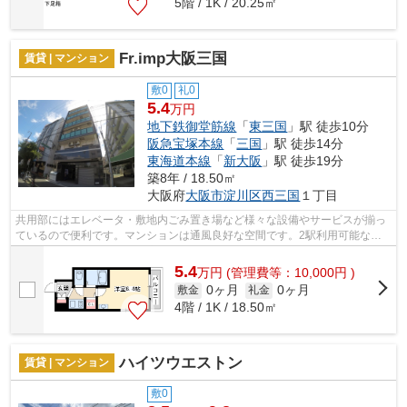
5階 / 1K / 20.25㎡
Fr.imp大阪三国
賃貸 | マンション
敷0
礼0
5.4
万円
地下鉄御堂筋線
「
東三国
」駅 徒歩10分
阪急宝塚本線
「
三国
」駅 徒歩14分
東海道本線
「
新大阪
」駅 徒歩19分
築8年 / 18.50㎡
大阪府
大阪市淀川区
西三国
１丁目
共用部にはエレベータ・敷地内ごみ置き場など様々な設備やサービスが揃っ
ているので便利です。マンションは通風良好な空間です。2駅利用可能な物
件なので、用途や行き先に応じて経路を...
5.4
万
円
(管理費等：10,000円 )
0ヶ月
0ヶ月
敷金
礼金
4階 / 1K / 18.50㎡
ハイツウエストン
賃貸 | マンション
敷0