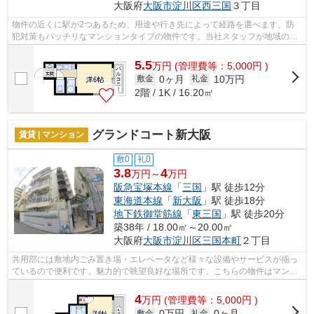
大阪府
大阪市淀川区
西三国
３丁目
物件の近くに駅が2つあるため、用途や行き先によって経路を選べます。防
犯対策もバッチリなマンションタイプの物件です。当社スタッフが地域の賃
貸情報をご提供いたします。お客様のこ...
5.5
万
円
(管理費等：5,000円 )
0ヶ月
10万円
敷金
礼金
2階 / 1K / 16.20㎡
グランドコート新大阪
賃貸 | マンション
敷0
礼0
3.8
4
万円～
万円
阪急宝塚本線
「
三国
」駅 徒歩12分
東海道本線
「
新大阪
」駅 徒歩18分
地下鉄御堂筋線
「
東三国
」駅 徒歩20分
築38年 / 18.00㎡～20.00㎡
大阪府
大阪市淀川区
三国本町
２丁目
共用部には敷地内ごみ置き場・エレベータなど様々な設備やサービスが揃っ
ているので便利です。魅力的で眺望良好な場所です。こちらの物件はマンシ
ョンです。2駅利用可物件なので、よく...
4
万
円
(管理費等：5,000円 )
0万円
0ヶ月
敷金
礼金