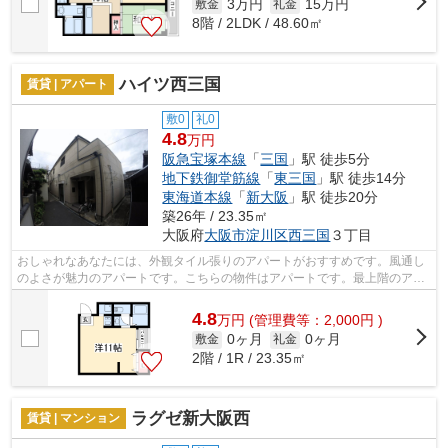
3万円
15万円
敷金
礼金
8階 / 2LDK / 48.60㎡
ハイツ西三国
賃貸 | アパート
敷0
礼0
4.8
万円
阪急宝塚本線
「
三国
」駅 徒歩5分
地下鉄御堂筋線
「
東三国
」駅 徒歩14分
東海道本線
「
新大阪
」駅 徒歩20分
築26年 / 23.35㎡
大阪府
大阪市淀川区
西三国
３丁目
おしゃれなあなたには、外観タイル張りのアパートがおすすめです。風通し
のよさが魅力のアパートです。こちらの物件はアパートです。最上階のアパ
ートです。様々な物件をご紹介してお...
4.8
万
円
(管理費等：2,000円 )
0ヶ月
0ヶ月
敷金
礼金
2階 / 1R / 23.35㎡
ラグゼ新大阪西
賃貸 | マンション