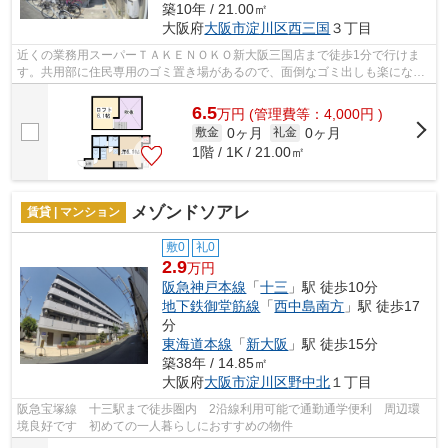
築10年 / 21.00㎡
大阪府
大阪市淀川区
西三国
３丁目
近くの業務用スーパーＴＡＫＥＮＯＫＯ新大阪三国店まで徒歩1分で行けま
す。共用部に住民専用のゴミ置き場があるので、面倒なゴミ出しも楽になり
ます。日頃から電車をよく利用するなら...
6.5
万
円
(管理費等：4,000円 )
0ヶ月
0ヶ月
敷金
礼金
1階 / 1K / 21.00㎡
メゾンドソアレ
賃貸 | マンション
敷0
礼0
2.9
万円
阪急神戸本線
「
十三
」駅 徒歩10分
地下鉄御堂筋線
「
西中島南方
」駅 徒歩17
分
東海道本線
「
新大阪
」駅 徒歩15分
築38年 / 14.85㎡
大阪府
大阪市淀川区
野中北
１丁目
阪急宝塚線 十三駅まで徒歩圏内 2沿線利用可能で通勤通学便利 周辺環
境良好です 初めての一人暮らしにおすすめの物件