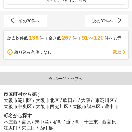
お問い合わせはこちら
前の30件へ
次の30件へ
136
267
91～120
該当物件数
件
空き数
件
件を表示
変更
絞り込み条件：
なし
ページトップへ
市区町村から探す
大阪市淀川区
/
大阪市北区
/
吹田市
/
大阪市東淀川区
/
大阪市中央区
/
大阪市西淀川区
/
大阪市福島区
/
豊中市
町名から探す
本庄西
/
宮原
/
東中島
/
谷町
/
垂水町
/
十三東
/
西宮原
/
江坂町
/
東三国
/
西中島