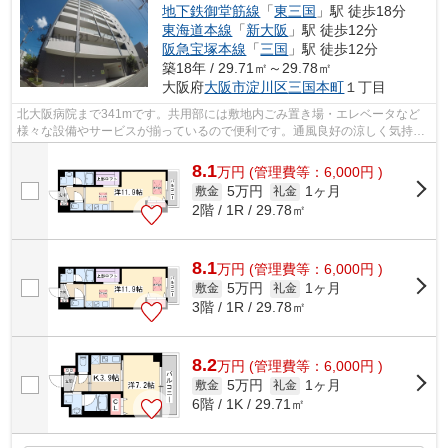
地下鉄御堂筋線
「
東三国
」駅 徒歩18分
東海道本線
「
新大阪
」駅 徒歩12分
阪急宝塚本線
「
三国
」駅 徒歩12分
築18年 / 29.71㎡～29.78㎡
大阪府
大阪市淀川区
三国本町
１丁目
北大阪病院まで341mです。共用部には敷地内ごみ置き場・エレベータなど
様々な設備やサービスが揃っているので便利です。通風良好の涼しく気持ち
の良い空間をご提供いたします。2駅利用...
8.1
万
円
(管理費等：6,000円 )
5万円
1ヶ月
敷金
礼金
2階 / 1R / 29.78㎡
8.1
万
円
(管理費等：6,000円 )
5万円
1ヶ月
敷金
礼金
3階 / 1R / 29.78㎡
8.2
万
円
(管理費等：6,000円 )
5万円
1ヶ月
敷金
礼金
6階 / 1K / 29.71㎡