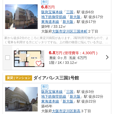
敷0
6.8
万円
阪急宝塚本線
「
三国
」駅 徒歩6分
地下鉄御堂筋線
「
新大阪
」駅 徒歩17分
東海道本線
「
新大阪
」駅 徒歩17分
築9年 / 33.12㎡
大阪府
大阪市淀川区
三国本町
２丁目
家から徒歩2分のところに東淀川病院があります。2駅利用可物件なので、よ
く電車を利用する方にピッタリですね。上の階の物音に悩んでいる方は、上
階無しの物件はいかがでしょうか。敷...
6.8
万
円
(管理費等：4,300円 )
0ヶ月
6万円
敷金
礼金
1階 / 1K / 33.12㎡
ダイアパレス三国1号館
賃貸 | マンション
敷0
阪急宝塚本線
「
三国
」駅 徒歩3分
地下鉄御堂筋線
「
新大阪
」駅 徒歩22分
東海道本線
「
新大阪
」駅 徒歩22分
築45年
大阪府
大阪市淀川区
新高
３丁目