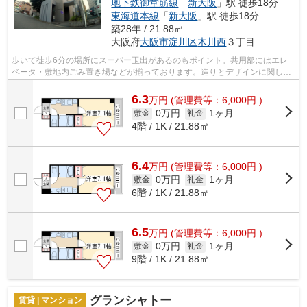
地下鉄御堂筋線
「
新大阪
」駅 徒歩18分
東海道本線
「
新大阪
」駅 徒歩18分
築28年 / 21.88㎡
大阪府
大阪市淀川区
木川西
３丁目
歩いて徒歩6分の場所にスーパー玉出があるのもポイント。共用部にはエレ
ベータ・敷地内ごみ置き場などが揃っております。造りとデザインに関し
て、自信をもって情報を提供できるマンシ...
6.3
万
円
(管理費等：6,000円 )
0万円
1ヶ月
敷金
礼金
4階 / 1K / 21.88㎡
6.4
万
円
(管理費等：6,000円 )
0万円
1ヶ月
敷金
礼金
6階 / 1K / 21.88㎡
6.5
万
円
(管理費等：6,000円 )
0万円
1ヶ月
敷金
礼金
9階 / 1K / 21.88㎡
グランシャトー
賃貸 | マンション