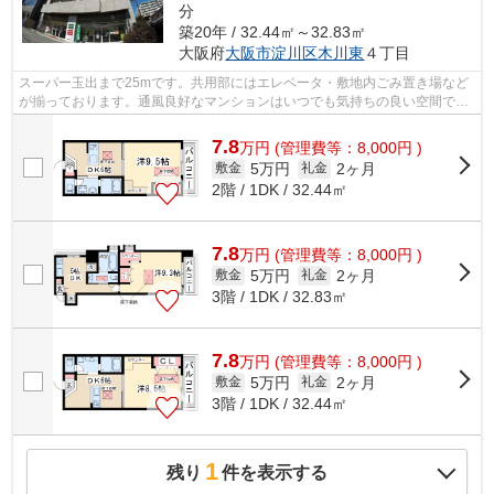
分
築20年 / 32.44㎡～32.83㎡
大阪府
大阪市淀川区
木川東
４丁目
スーパー玉出まで25mです。共用部にはエレベータ・敷地内ごみ置き場など
が揃っております。通風良好なマンションはいつでも気持ちの良い空間で
す。こちらの物件はマンションです。ご利...
7.8
万
円
(管理費等：8,000円 )
5万円
2ヶ月
敷金
礼金
2階 / 1DK / 32.44㎡
7.8
万
円
(管理費等：8,000円 )
5万円
2ヶ月
敷金
礼金
3階 / 1DK / 32.83㎡
7.8
万
円
(管理費等：8,000円 )
5万円
2ヶ月
敷金
礼金
3階 / 1DK / 32.44㎡
1
残り
件を表示する