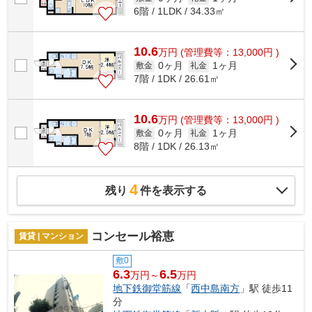
6階 / 1LDK / 34.33㎡
10.6
万
円
(管理費等：13,000円 )
0ヶ月
1ヶ月
敷金
礼金
7階 / 1DK / 26.61㎡
10.6
万
円
(管理費等：13,000円 )
0ヶ月
1ヶ月
敷金
礼金
8階 / 1DK / 26.13㎡
4
残り
件を表示する
コンセール裕恵
賃貸 | マンション
敷0
6.3
6.5
万円～
万円
地下鉄御堂筋線
「
西中島南方
」駅 徒歩11
分