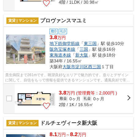
4階 / 1LDK / 30.98㎡
プロヴァンスマユミ
賃貸 | マンション
敷0
礼0
3.8
万円
地下鉄御堂筋線
「
東三国
」駅 徒歩10分
阪急宝塚本線
「
三国
」駅 徒歩16分
東海道本線
「
新大阪
」駅 徒歩18分
築34年 / 16.55㎡
大阪府
大阪市淀川区
西三国
１丁目
貴生病院まで261mです。眺望良好なエリアで魅力的です。造りとデザイン
に関して、自信をもって情報を提供できるマンションです。通風良好で常に
新鮮な空気を送り込むマンションをご案...
3.8
万
円
(管理費等：2,000円 )
0ヶ月
0ヶ月
敷金
礼金
2階 / 1K / 16.55㎡
ドルチェヴィータ新大阪
賃貸 | マンション
8.1
8.2
万円～
万円