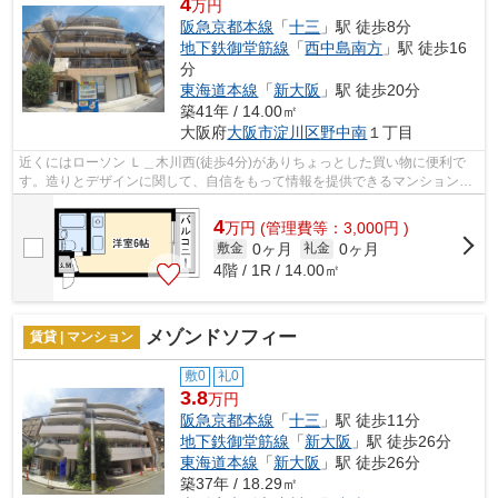
4
万円
阪急京都本線
「
十三
」駅 徒歩8分
地下鉄御堂筋線
「
西中島南方
」駅 徒歩16
分
東海道本線
「
新大阪
」駅 徒歩20分
築41年 / 14.00㎡
大阪府
大阪市淀川区
野中南
１丁目
近くにはローソン Ｌ＿木川西(徒歩4分)がありちょっとした買い物に便利で
す。造りとデザインに関して、自信をもって情報を提供できるマンションで
す。2駅利用可能な物件で目的地に応じ...
4
万
円
(管理費等：3,000円 )
0ヶ月
0ヶ月
敷金
礼金
4階 / 1R / 14.00㎡
メゾンドソフィー
賃貸 | マンション
敷0
礼0
3.8
万円
阪急京都本線
「
十三
」駅 徒歩11分
地下鉄御堂筋線
「
新大阪
」駅 徒歩26分
東海道本線
「
新大阪
」駅 徒歩26分
築37年 / 18.29㎡