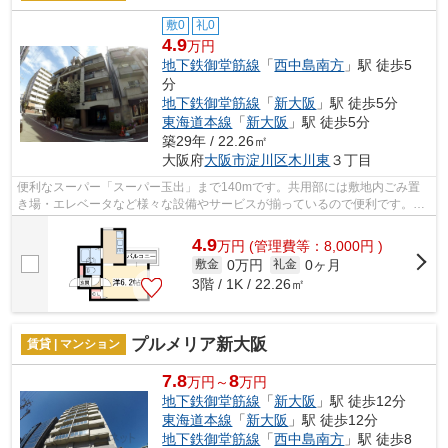
敷0
礼0
4.9
万円
地下鉄御堂筋線
「
西中島南方
」駅 徒歩5
分
地下鉄御堂筋線
「
新大阪
」駅 徒歩5分
東海道本線
「
新大阪
」駅 徒歩5分
築29年 / 22.26㎡
大阪府
大阪市淀川区
木川東
３丁目
便利なスーパー「スーパー玉出」まで140mです。共用部には敷地内ごみ置
き場・エレベータなど様々な設備やサービスが揃っているので便利です。外
観タイル張りなので経年劣化が少なくメ...
4.9
万
円
(管理費等：8,000円 )
0万円
0ヶ月
敷金
礼金
3階 / 1K / 22.26㎡
プルメリア新大阪
賃貸 | マンション
7.8
8
万円～
万円
地下鉄御堂筋線
「
新大阪
」駅 徒歩12分
東海道本線
「
新大阪
」駅 徒歩12分
地下鉄御堂筋線
「
西中島南方
」駅 徒歩8