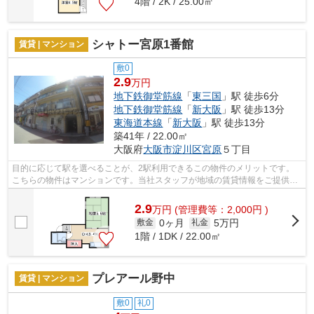
4階 / 2K / 25.00㎡
シャトー宮原1番館
賃貸 | マンション
敷0
2.9
万円
地下鉄御堂筋線
「
東三国
」駅 徒歩6分
地下鉄御堂筋線
「
新大阪
」駅 徒歩13分
東海道本線
「
新大阪
」駅 徒歩13分
築41年 / 22.00㎡
大阪府
大阪市淀川区
宮原
５丁目
目的に応じて駅を選べることが、2駅利用できるこの物件のメリットです。
こちらの物件はマンションです。当社スタッフが地域の賃貸情報をご提供い
たします。お客様のこだわりやご要望な...
2.9
万
円
(管理費等：2,000円 )
0ヶ月
5万円
敷金
礼金
1階 / 1DK / 22.00㎡
プレアール野中
賃貸 | マンション
敷0
礼0