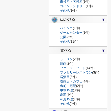
市役所・区役所
(1件)
コインランドリー
(1件)
その他
(1件)
出かける
パチンコ
(1件)
ゲームセンター
(1件)
公園
(8件)
その他
(11件)
食べる
ラーメン
(2件)
焼肉
(2件)
ファーストフード
(14件)
ファミリーレストラン
(3件)
居酒屋
(3件)
喫茶店・カフェ
(4件)
出前・宅配
(2件)
中華料理
(3件)
寿司
(1件)
和風料理
(1件)
その他
(4件)