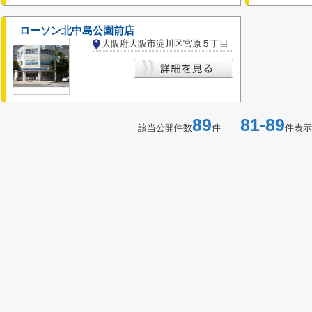
ローソン北中島公園前店
大阪府大阪市淀川区宮原５丁目
89
81-89
該当公開件数
件
件表示