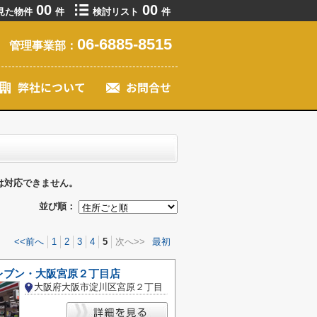
00
00
見た物件
件
検討リスト
件
06-6885-8515
管理事業部：
は対応できません。
並び順：
<<前へ
1
2
3
4
5
次へ>>
最初
レブン・大阪宮原２丁目店
大阪府大阪市淀川区宮原２丁目