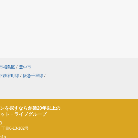
市福島区
/
豊中市
下鉄谷町線
/
阪急千里線
/
ンを探すなら創業20年以上の
ネット・ライブグループ
3
6-13-102号
515