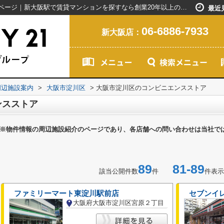
大阪市淀川区のコンビニエンスストア一覧ページ｜新大阪駅で賃貸マンションを探すなら創業20年以上のセンチュリー21ライフネット・ライブグループ
最近
06-6886-7933
新大阪店：
周辺施設案内
>
大阪市淀川区
>
大阪市淀川区のコンビニエンスストア
ンスストア
※物件情報の周辺施設紹介のページであり、各店舗への問い合わせは当社で
89
81-89
該当公開件数
件
件表示
ファミリーマート東淀川駅前店
セブンイ
大阪府大阪市淀川区宮原２丁目