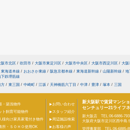
大阪市北区
/
吹田市
/
大阪市東淀川区
/
大阪市中央区
/
大阪市西淀川区
/
大阪
東海道本線
/
おおさか東線
/
阪急京都本線
/
東海道新幹線
/
山陽新幹線
/
地
地下鉄堺筋線
南方
/
東三国
/
中崎町
/
江坂
/
天神橋筋六丁目
/
中津
/
豊津
/
塚本
/
三国
新大阪駅で賃貸マンショ
築・築浅物件
お問い合わせ
センチュリー21ライフ
ット飼育可能物件
スタッフ紹介
新大阪店 TEL:06-6886-793
人様向け家具家電付き物件
周辺施設検索
大阪府大阪市淀川区西中島５丁目
務所・ＳＯＨＯ使用OK
お客様の声
管理事業部 TEL:06-6885-8