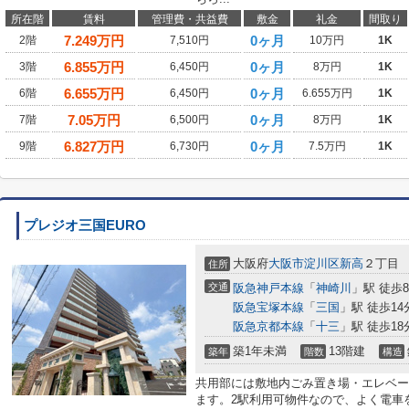
所在階
賃料
管理費・共益費
敷金
礼金
間取り
7.249
万円
0ヶ月
2階
7,510円
10万円
1K
6.855
万円
0ヶ月
3階
6,450円
8万円
1K
6.655
万円
0ヶ月
6階
6,450円
6.655万円
1K
7.05
万円
0ヶ月
7階
6,500円
8万円
1K
6.827
万円
0ヶ月
9階
6,730円
7.5万円
1K
プレジオ三国EURO
大阪府
大阪市淀川区
新高
２丁目
住所
交通
阪急神戸本線
「
神崎川
」駅 徒歩
阪急宝塚本線
「
三国
」駅 徒歩14
阪急京都本線
「
十三
」駅 徒歩18
築1年未満
13階建
築年
階数
構造
共用部には敷地内ごみ置き場・エレベー
ます。2駅利用可物件なので、よく電車