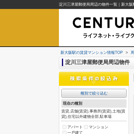
新大阪駅の賃貸マンション情報TOP
>
淀川三津屋郵便局周辺物件
種別で絞り込む
現在の種別
賃貸,店舗(賃貸),事務所(賃貸),土地(賃
貸),住宅以外建物全部,駐車場
アパート
マンション
一戸建て