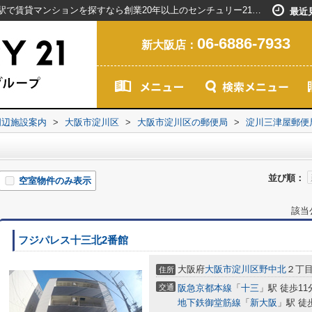
淀川三津屋郵便局周辺の物件一覧｜新大阪駅で賃貸マンションを探すなら創業20年以上のセンチュリー21ライフネット・ライブグループ
最近
06-6886-7933
新大阪店：
周辺施設案内
>
大阪市淀川区
>
大阪市淀川区の郵便局
>
淀川三津屋郵便
並び順：
空室物件のみ表示
該当
フジパレス十三北2番館
大阪府
大阪市淀川区
野中北
２丁
住所
交通
阪急京都本線
「
十三
」駅 徒歩11
地下鉄御堂筋線
「
新大阪
」駅 徒