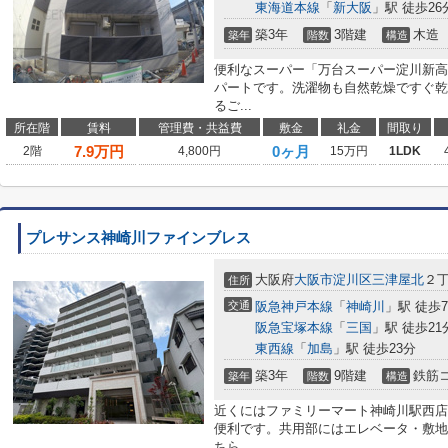
東海道本線
「
新大阪
」駅 徒歩26
築3年
3階建
木造
築年
階数
構造
便利なスーパー「万台スーパー淀川新高
パートです。洗濯物も自然乾燥ですぐ乾
るご...
所在階
賃料
管理費・共益費
敷金
礼金
間取り
7.9
万円
0ヶ月
2階
4,800円
15万円
1LDK
プレサンス神崎川ファインブレス
大阪府
大阪市淀川区
三津屋北
２
住所
交通
阪急神戸本線
「
神崎川
」駅 徒歩
阪急宝塚本線
「
三国
」駅 徒歩21
東西線
「
加島
」駅 徒歩23分
築3年
9階建
鉄筋
築年
階数
構造
近くにはファミリーマート神崎川駅西店
便利です。共用部にはエレベータ・敷地
ちら...