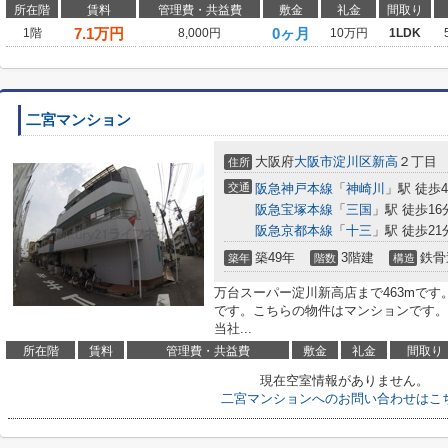
所在階
賃料
管理費・共益費
敷金
礼金
間取り
7.1
万円
0ヶ月
1階
8,000円
10万円
1LDK
二宮マンション
大阪府
大阪市淀川区
新高
２丁目
住所
交通
阪急神戸本線
「
神崎川
」駅 徒歩
阪急宝塚本線
「
三国
」駅 徒歩16
阪急京都本線
「
十三
」駅 徒歩21
築49年
3階建
鉄骨
築年
階数
構造
万台スーパー淀川新高店まで463mです
です。こちらの物件はマンションです。
当社...
所在階
賃料
管理費・共益費
敷金
礼金
間取り
現在空室情報がありません。
二宮マンションへのお問い合わせはこ