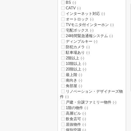
BS
(-)
CATV
(-)
インターネット対応
(-)
オートロック
(-)
TVモニタ付インターホン
(-)
宅配ボックス
(-)
24時間緊急通報システム
(-)
ディンプルキー
(-)
防犯カメラ
(-)
駐車場あり
(-)
2階以上
(-)
10階以上
(-)
20階以上
(-)
最上階
(-)
南向き
(-)
角部屋
(-)
リノベーション・デザイナーズ物
件
(-)
戸建・分譲ファミリー物件
(-)
1階の物件
(-)
高層ビル
(-)
飲食店可
(-)
居抜物件
(-)
個別空調
(-)