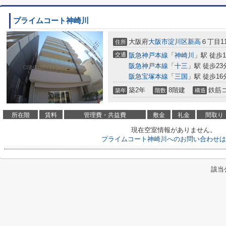
プライムコート神崎川
大阪府
大阪市淀川区
新高
６丁目11
住所
交通
阪急神戸本線
「
神崎川
」駅 徒歩
阪急神戸本線
「
十三
」駅 徒歩23
阪急宝塚本線
「
三国
」駅 徒歩16
築2年
8階建
鉄筋
築年
階数
構造
所在階
賃料
管理費・共益費
敷金
礼金
間取り
現在空室情報がありません。
プライムコート神崎川へのお問い合わせは
該当