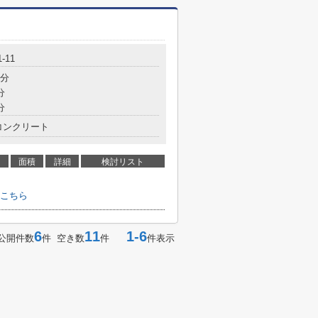
-11
1分
分
分
コンクリート
面積
詳細
検討リスト
こちら
6
11
1-6
公開件数
件 空き数
件
件表示