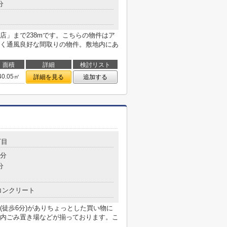
分
店」まで238mです。こちらの物件はア
く通風良好な間取りの物件。敷地内にあ
面積
詳細
検討リスト
40.05㎡
詳細を見る
追加する
丁目
7分
分
コンクリート
(徒歩6分)がありちょっとした買い物に
内ごみ置き場などが揃っております。こ