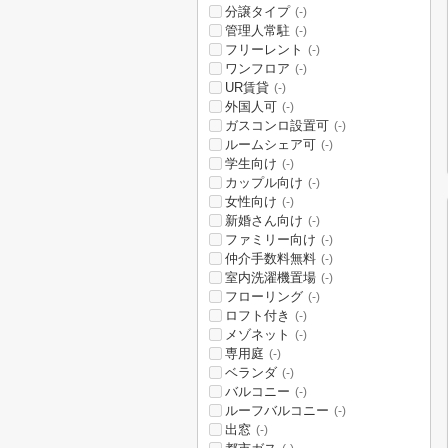
分譲タイプ
(-)
管理人常駐
(-)
フリーレント
(-)
ワンフロア
(-)
UR賃貸
(-)
外国人可
(-)
ガスコンロ設置可
(-)
ルームシェア可
(-)
学生向け
(-)
カップル向け
(-)
女性向け
(-)
新婚さん向け
(-)
ファミリー向け
(-)
仲介手数料無料
(-)
室内洗濯機置場
(-)
フローリング
(-)
ロフト付き
(-)
メゾネット
(-)
専用庭
(-)
ベランダ
(-)
バルコニー
(-)
ルーフバルコニー
(-)
出窓
(-)