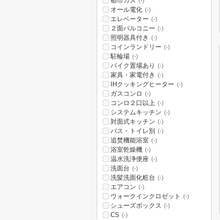
都市ガス
(-)
オール電化
(-)
エレベーター
(-)
２面バルコニー
(-)
照明器具付き
(-)
コインランドリー
(-)
駐輪場
(-)
バイク置場あり
(-)
家具・家電付き
(-)
IHクッキングヒーター
(-)
ガスコンロ
(-)
コンロ２口以上
(-)
システムキッチン
(-)
対面式キッチン
(-)
バス・トイレ別
(-)
追焚機能浴室
(-)
浴室乾燥機
(-)
温水洗浄便座
(-)
洗面台
(-)
洗髪洗面化粧台
(-)
エアコン
(-)
ウォークインクロゼット
(-)
シューズボックス
(-)
CS
(-)