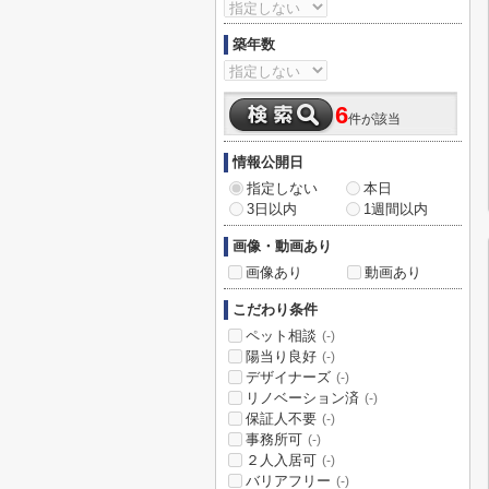
築年数
6
件が該当
情報公開日
指定しない
本日
3日以内
1週間以内
画像・動画あり
画像あり
動画あり
こだわり条件
ペット相談
(-)
陽当り良好
(-)
デザイナーズ
(-)
リノベーション済
(-)
保証人不要
(-)
事務所可
(-)
２人入居可
(-)
バリアフリー
(-)