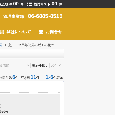
00
00
見た物件
件
検討リスト
件
06-6885-8515
管理事業部：
局
>
淀川三津屋郵便局の近くの物件
表示件数：
6
11
1-6
公開件数
件 空き数
件
件表示
目
分
歩26分