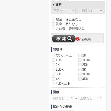
▼賃料
～
敷金・保証金なし
礼金・敷引なし
共益費・管理費込み
6
件が該当
間取り
ワンルーム
1K
1DK
1LDK
2K
2DK
2LDK
3K
3DK
3LDK
4K
4DK
4LDK以上
面積
～
駅からの徒歩