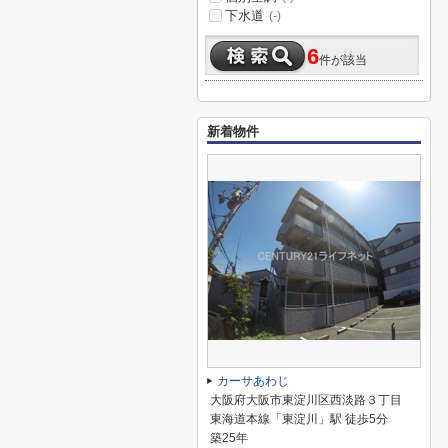
下水道
(-)
6
件が該当
新着物件
カーサあわじ
大阪府大阪市東淀川区西淡路３丁目
東海道本線「東淀川」駅 徒歩5分
築25年