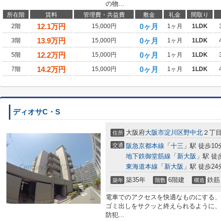
の物...
所在階
賃料
管理費・共益費
敷金
礼金
間取り
12.1
万円
0ヶ月
2階
15,000円
1ヶ月
1LDK
13.9
万円
0ヶ月
3階
15,000円
1ヶ月
1LDK
12.2
万円
0ヶ月
5階
15,000円
1ヶ月
1LDK
14.2
万円
0ヶ月
7階
15,000円
1ヶ月
1LDK
ディオサC・S
大阪府
大阪市淀川区
野中北
２丁
住所
交通
阪急京都本線
「
十三
」駅 徒歩10
地下鉄御堂筋線
「
新大阪
」駅 徒
東海道本線
「
新大阪
」駅 徒歩24
築35年
6階建
鉄筋
築年
階数
構造
電車でのアクセスを快適なものにする、
ゴミ出しをサクッと終えられるように、
防犯...