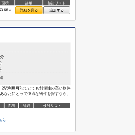
面積
詳細
検討リスト
53.68㎡
詳細を見る
追加する
4分
分
分
造
。2駅利用可能でとても利便性の高い物件
あなたにとって快適な物件を探すなら、
面積
詳細
検討リスト
ちら