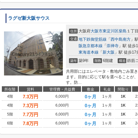
ラグゼ新大阪サウス
大阪府
大阪市東淀川区
柴島
１丁
住所
交通
地下鉄御堂筋線
「
西中島南方
」駅
阪急京都本線
「
崇禅寺
」駅 徒歩1
東海道本線
「
新大阪
」駅 徒歩17
築9年
6階建
鉄筋
築年
階数
構造
共用部にはエレベータ・敷地内ごみ置き
ます。目的に応じて駅を選べることが、
す。防...
所在階
賃料
管理費・共益費
敷金
礼金
間取り
7.3
万円
0ヶ月
4階
6,000円
1ヶ月
1K
2
7.3
万円
0ヶ月
4階
6,000円
1ヶ月
1K
2
7.7
万円
0ヶ月
5階
6,000円
1ヶ月
1K
2
7.8
万円
0ヶ月
6階
6,000円
1ヶ月
1K
2