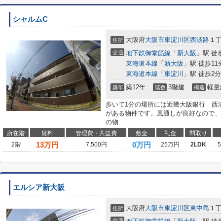
シャルムC
大阪府
大阪市東淀川区
西淡路
１
住所
交通
地下鉄御堂筋線
「
新大阪
」駅 徒
東海道本線
「
新大阪
」駅 徒歩11
東海道本線
「
東淀川
」駅 徒歩2分
築12年
3階建
軽量
築年
階数
構造
歩いて1分の場所には近畿大阪銀行 西
がある物件です。風通しが良好なので、
の物...
所在階
賃料
管理費・共益費
敷金
礼金
間取り
13
万円
0万円
2階
7,500円
25万円
2LDK
エルシア新大阪
大阪府
大阪市東淀川区
東中島
１
住所
交通