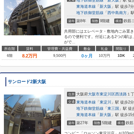
地下鉄御堂筋線
「
新大阪
」駅 徒
東海道本線
「
新大阪
」駅 徒歩7分
地下鉄御堂筋線
「
西中島南方
」駅
築8年
9階建
鉄筋
築年
階数
構造
共用部にはエレベータ・敷地内ごみ置き
るので便利です。付近にある2つの駅は
がで...
所在階
賃料
管理費・共益費
敷金
礼金
間取り
8.2
万円
0ヶ月
6階
9,500円
10万円
1DK
サンロード2新大阪
大阪府
大阪市東淀川区
西淡路
１
住所
交通
東海道本線
「
東淀川
」駅 徒歩2分
地下鉄御堂筋線
「
東三国
」駅 徒
東海道本線
「
新大阪
」駅 徒歩15
築27年
5階建
鉄筋
築年
階数
構造
コンビニ「ローソン東淀川店」が103