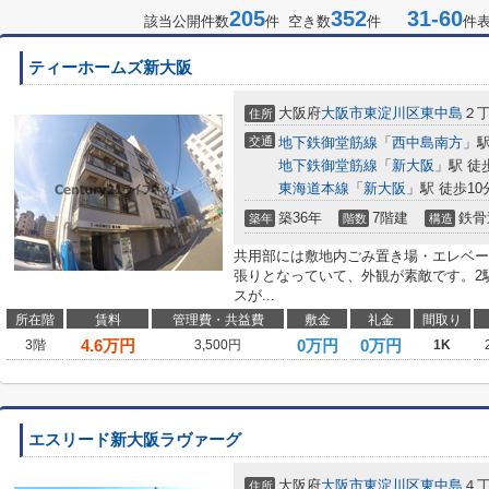
205
352
31-60
該当公開件数
件 空き数
件
件
ティーホームズ新大阪
大阪府
大阪市東淀川区
東中島
２
住所
交通
地下鉄御堂筋線
「
西中島南方
」駅
地下鉄御堂筋線
「
新大阪
」駅 徒
東海道本線
「
新大阪
」駅 徒歩10
築36年
7階建
鉄骨
築年
階数
構造
共用部には敷地内ごみ置き場・エレベー
張りとなっていて、外観が素敵です。2
スが...
所在階
賃料
管理費・共益費
敷金
礼金
間取り
4.6
万円
0万円
0万円
3階
3,500円
1K
エスリード新大阪ラヴァーグ
大阪府
大阪市東淀川区
東中島
４
住所