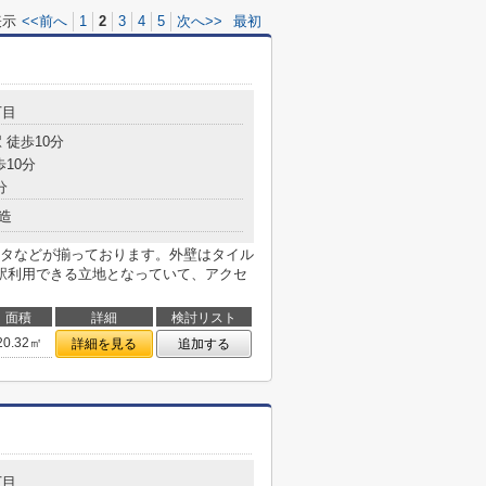
表示
<<前へ
1
2
3
4
5
次へ>>
最初
丁目
 徒歩10分
歩10分
分
造
タなどが揃っております。外壁はタイル
駅利用できる立地となっていて、アクセ
面積
詳細
検討リスト
20.32㎡
詳細を見る
追加する
丁目