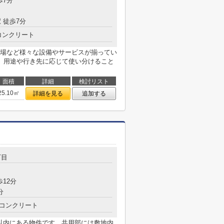
歩7分
 徒歩7分
コンクリート
場など様々な設備やサービスが揃ってい
、用途や行き先に応じて使い分けること
面積
詳細
検討リスト
25.10㎡
詳細を見る
追加する
丁目
歩12分
分
コンクリート
m以内にある物件です。共用部には敷地内