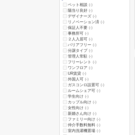
ペット相談
(-)
陽当り良好
(-)
デザイナーズ
(-)
リノベーション済
(-)
保証人不要
(-)
事務所可
(-)
２人入居可
(-)
バリアフリー
(-)
分譲タイプ
(-)
管理人常駐
(-)
フリーレント
(-)
ワンフロア
(-)
UR賃貸
(-)
外国人可
(-)
ガスコンロ設置可
(-)
ルームシェア可
(-)
学生向け
(-)
カップル向け
(-)
女性向け
(-)
新婚さん向け
(-)
ファミリー向け
(-)
仲介手数料無料
(-)
室内洗濯機置場
(-)