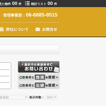
00
00
見た物件
件
検討リスト
件
06-6885-8515
管理事業部：
表示件数：