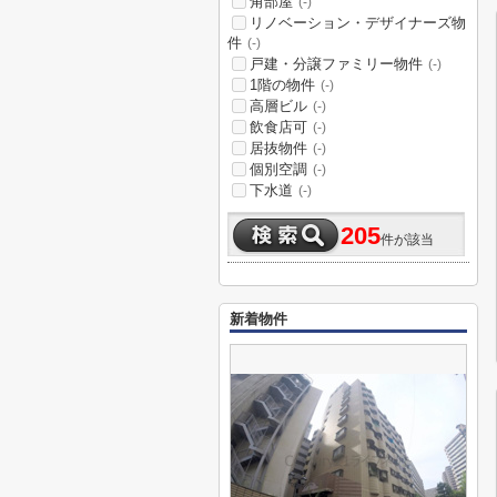
角部屋
(-)
リノベーション・デザイナーズ物
件
(-)
戸建・分譲ファミリー物件
(-)
1階の物件
(-)
高層ビル
(-)
飲食店可
(-)
居抜物件
(-)
個別空調
(-)
下水道
(-)
205
件が該当
新着物件