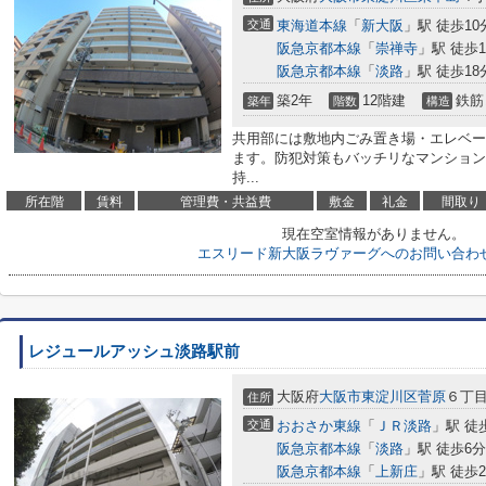
交通
東海道本線
「
新大阪
」駅 徒歩10
阪急京都本線
「
崇禅寺
」駅 徒歩1
阪急京都本線
「
淡路
」駅 徒歩18
築2年
12階建
鉄筋
築年
階数
構造
共用部には敷地内ごみ置き場・エレベー
ます。防犯対策もバッチリなマンション
持...
所在階
賃料
管理費・共益費
敷金
礼金
間取り
現在空室情報がありません。
エスリード新大阪ラヴァーグへのお問い合わ
レジュールアッシュ淡路駅前
大阪府
大阪市東淀川区
菅原
６丁
住所
交通
おおさか東線
「
ＪＲ淡路
」駅 徒
阪急京都本線
「
淡路
」駅 徒歩6分
阪急京都本線
「
上新庄
」駅 徒歩2