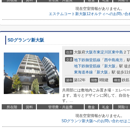
所在階
賃料
管理費・共益費
敷金
礼金
間取り
現在空室情報がありません。
エステムコート新大阪12オルティへのお問い合
SDグランツ新大阪
大阪府
大阪市東淀川区
東中島
２
住所
交通
地下鉄御堂筋線
「
西中島南方
」駅
地下鉄御堂筋線
「
新大阪
」駅 徒
東海道本線
「
新大阪
」駅 徒歩11
築12年
9階建
鉄筋
築年
階数
構造
共用部には敷地内ごみ置き場・エレベー
ます。造りとデザインに関して、自信を
す。...
所在階
賃料
管理費・共益費
敷金
礼金
間取り
現在空室情報がありません。
SDグランツ新大阪へのお問い合わせは