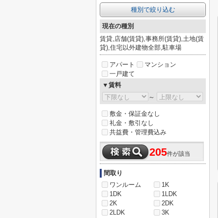
種別で絞り込む
現在の種別
賃貸,店舗(賃貸),事務所(賃貸),土地(賃
貸),住宅以外建物全部,駐車場
アパート
マンション
一戸建て
▼賃料
～
敷金・保証金なし
礼金・敷引なし
共益費・管理費込み
205
件が該当
間取り
ワンルーム
1K
1DK
1LDK
2K
2DK
2LDK
3K