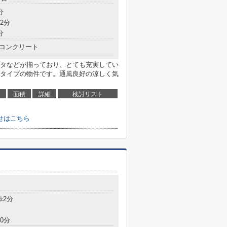
分
2分
分
コンクリート
タなどが揃っており、とても充実してい
タイプの物件です。通風良好の涼しく気
面積
詳細
検討リスト
せはこちら
目
歩2分
0分