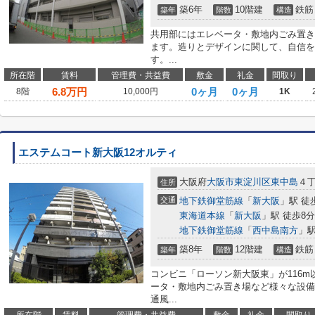
築6年
10階建
鉄筋
築年
階数
構造
共用部にはエレベータ・敷地内ごみ置き
ます。造りとデザインに関して、自信を
す。...
所在階
賃料
管理費・共益費
敷金
礼金
間取り
6.8
万円
0ヶ月
0ヶ月
8階
10,000円
1K
エステムコート新大阪12オルティ
大阪府
大阪市東淀川区
東中島
４
住所
交通
地下鉄御堂筋線
「
新大阪
」駅 徒
東海道本線
「
新大阪
」駅 徒歩8分
地下鉄御堂筋線
「
西中島南方
」駅
築8年
12階建
鉄筋
築年
階数
構造
コンビニ「ローソン新大阪東」が116
ータ・敷地内ごみ置き場など様々な設備
通風...