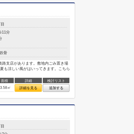
丁目
歩11分
分
鉄骨
淡路支店があります。敷地内ごみ置き場
夏も涼しい風がはいってきます。こちら
面積
詳細
検討リスト
53.58㎡
詳細を見る
追加する
丁目