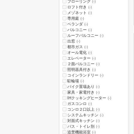
フローリング
(-)
ロフト付き
(-)
メゾネット
(-)
専用庭
(-)
ベランダ
(-)
バルコニー
(-)
ルーフバルコニー
(-)
出窓
(-)
都市ガス
(-)
オール電化
(-)
エレベーター
(-)
２面バルコニー
(-)
照明器具付き
(-)
コインランドリー
(-)
駐輪場
(-)
バイク置場あり
(-)
家具・家電付き
(-)
IHクッキングヒーター
(-)
ガスコンロ
(-)
コンロ２口以上
(-)
システムキッチン
(-)
対面式キッチン
(-)
バス・トイレ別
(-)
追焚機能浴室
(-)