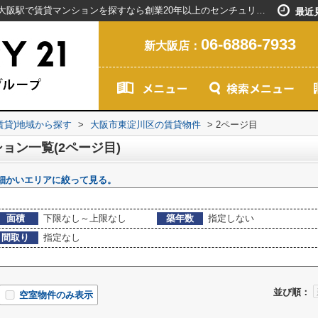
大阪市東淀川区の賃貸マンション一覧｜新大阪駅で賃貸マンションを探すなら創業20年以上のセンチュリー21ライフネット・ライブグループ(2ページ目)
最近
06-6886-7933
新大阪店：
(賃貸)地域から探す
>
大阪市東淀川区の賃貸物件
>
2ページ目
ョン一覧(2ページ目)
細かいエリアに絞って見る。
面積
下限なし～上限なし
築年数
指定しない
間取り
指定なし
並び順：
空室物件のみ表示