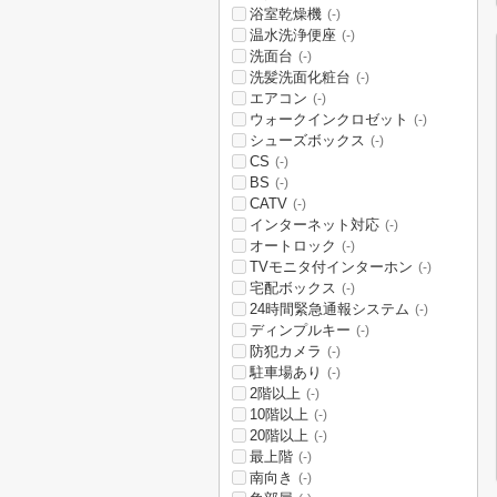
浴室乾燥機
(-)
温水洗浄便座
(-)
洗面台
(-)
洗髪洗面化粧台
(-)
エアコン
(-)
ウォークインクロゼット
(-)
シューズボックス
(-)
CS
(-)
BS
(-)
CATV
(-)
インターネット対応
(-)
オートロック
(-)
TVモニタ付インターホン
(-)
宅配ボックス
(-)
24時間緊急通報システム
(-)
ディンプルキー
(-)
防犯カメラ
(-)
駐車場あり
(-)
2階以上
(-)
10階以上
(-)
20階以上
(-)
最上階
(-)
南向き
(-)