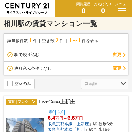
閲覧履歴
お気に入り
メニュー
0
0
相川駅の賃貸マンション一覧
1
2
1～1
該当物件数
件
空き数
件
件を表示
駅で絞り込む
変更
変更
絞り込み条件：
なし
空室のみ
LiveCasa上新庄
賃貸 | マンション
敷0
礼0
6.4
6.6
万円～
万円
阪急京都本線
「
上新庄
」駅 徒歩3分
阪急京都本線
「
相川
」駅 徒歩16分