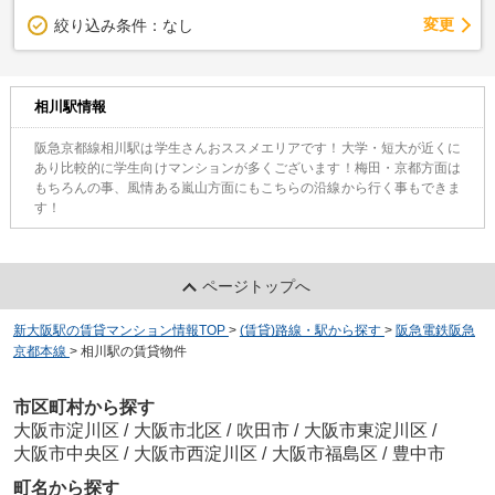
変更
絞り込み条件：
なし
相川駅情報
阪急京都線相川駅は学生さんおススメエリアです！大学・短大が近くに
あり比較的に学生向けマンションが多くございます！梅田・京都方面は
もちろんの事、風情ある嵐山方面にもこちらの沿線から行く事もできま
す！
ページトップへ
新大阪駅の賃貸マンション情報TOP
>
(賃貸)路線・駅から探す
>
阪急電鉄阪急
京都本線
>
相川駅の賃貸物件
市区町村から探す
大阪市淀川区
/
大阪市北区
/
吹田市
/
大阪市東淀川区
/
大阪市中央区
/
大阪市西淀川区
/
大阪市福島区
/
豊中市
町名から探す