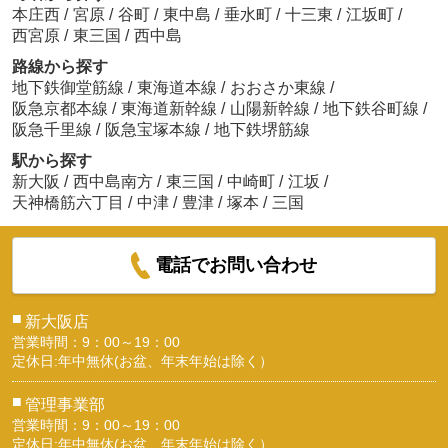
本庄西
/
宮原
/
谷町
/
東中島
/
垂水町
/
十三東
/
江坂町
/
西宮原
/
東三国
/
西中島
路線から探す
地下鉄御堂筋線
/
東海道本線
/
おおさか東線
/
阪急京都本線
/
東海道新幹線
/
山陽新幹線
/
地下鉄谷町線
/
阪急千里線
/
阪急宝塚本線
/
地下鉄堺筋線
駅から探す
新大阪
/
西中島南方
/
東三国
/
中崎町
/
江坂
/
天神橋筋六丁目
/
中津
/
豊津
/
塚本
/
三国
電話でお問い合わせ
■
新大阪店
営業時間：9：00～19：00
定休日:年中無休(お盆、年末年始は除く）
■
管理事業部
営業時間：9：00～19：00
定休日:年中無休(お盆、年末年始は除く）