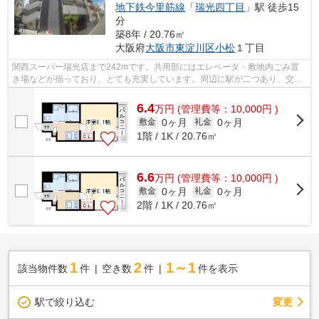
地下鉄今里筋線
「
瑞光四丁目
」駅 徒歩15
分
築8年 / 20.76㎡
大阪府
大阪市東淀川区
小松
１丁目
関西スーパー瑞光店まで242mです。共用部にはエレベータ・敷地内ごみ置
き場などが揃っており、とても充実しています。周辺に駅が二つあり、交通
の利便性が高いです。こちらの物件はマ...
6.4
万
円
(管理費等：10,000円 )
0ヶ月
0ヶ月
敷金
礼金
1階 / 1K / 20.76㎡
6.6
万
円
(管理費等：10,000円 )
0ヶ月
0ヶ月
敷金
礼金
2階 / 1K / 20.76㎡
1
2
1～1
該当物件数
件
空き数
件
件を表示
駅で絞り込む
変更