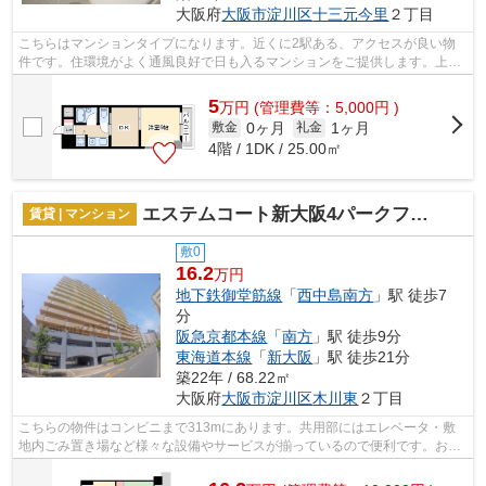
大阪府
大阪市淀川区
十三元今里
２丁目
こちらはマンションタイプになります。近くに2駅ある、アクセスが良い物
件です。住環境がよく通風良好で日も入るマンションをご提供します。上の
階の人とのトラブルを避けるには上階無...
5
万
円
(管理費等：5,000円 )
0ヶ月
1ヶ月
敷金
礼金
4階 / 1DK / 25.00㎡
エステムコート新大阪4パークフロント
賃貸 | マンション
敷0
16.2
万円
地下鉄御堂筋線
「
西中島南方
」駅 徒歩7
分
阪急京都本線
「
南方
」駅 徒歩9分
東海道本線
「
新大阪
」駅 徒歩21分
築22年 / 68.22㎡
大阪府
大阪市淀川区
木川東
２丁目
こちらの物件はコンビニまで313mにあります。共用部にはエレベータ・敷
地内ごみ置き場など様々な設備やサービスが揃っているので便利です。お使
いいただける駅は2駅あり、行き先に応じ...