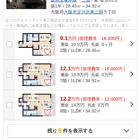
築1年 / 28.45㎡～34.92㎡
大阪府
大阪市淀川区
東三国
５丁目
近くのグルメシティー東三国店まで徒歩5分で行けます。共用部にはエレベ
ータ・敷地内ごみ置き場などが備わっておりとても充実しています。造りと
デザインに関して、自信をもって情報を...
9.1
万
円
(管理費等：18,000円 )
10.9万円
0ヶ月
敷金
礼金
2階 / 1LDK / 28.45㎡
12.1
万
円
(管理費等：18,000円 )
13.9万円
0万円
敷金
礼金
7階 / 1LDK / 34.92㎡
12.2
万
円
(管理費等：12,000円 )
14万円
0万円
敷金
礼金
8階 / 1LDK / 34.92㎡
6
残り
件を表示する