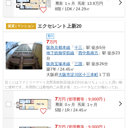
1ヶ月
13.8万円
敷金
礼金
8階 / 1DK / 24.29㎡
エクセレント上新20
賃貸 | マンション
敷0
7
万円
阪急京都本線
「
十三
」駅 徒歩5分
地下鉄御堂筋線
「
西中島南方
」駅 徒歩23
分
阪急宝塚本線
「
三国
」駅 徒歩26分
築7年 / 24.45㎡
大阪府
大阪市淀川区
十三本町
１丁目
近くにはファミリーマート北野高校前店(徒歩2分)がありちょっとした買い物
に便利です。共用部には敷地内ごみ置き場・エレベータなどが備わっており
とても充実しています。タイルが外壁...
7
万
円
(管理費等：9,000円 )
0ヶ月
1ヶ月
敷金
礼金
5階 / 1R / 24.45㎡
7
万
円
(管理費等：9,000円 )