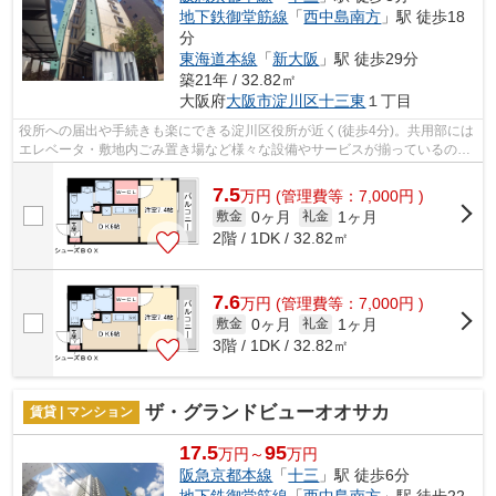
地下鉄御堂筋線
「
西中島南方
」駅 徒歩18
分
東海道本線
「
新大阪
」駅 徒歩29分
築21年 / 32.82㎡
大阪府
大阪市淀川区
十三東
１丁目
役所への届出や手続きも楽にできる淀川区役所が近く(徒歩4分)。共用部には
エレベータ・敷地内ごみ置き場など様々な設備やサービスが揃っているので
便利です。外観タイル張りなので、強...
7.5
万
円
(管理費等：7,000円 )
0ヶ月
1ヶ月
敷金
礼金
2階 / 1DK / 32.82㎡
7.6
万
円
(管理費等：7,000円 )
0ヶ月
1ヶ月
敷金
礼金
3階 / 1DK / 32.82㎡
ザ・グランドビューオオサカ
賃貸 | マンション
17.5
95
万円～
万円
阪急京都本線
「
十三
」駅 徒歩6分
地下鉄御堂筋線
「
西中島南方
」駅 徒歩22