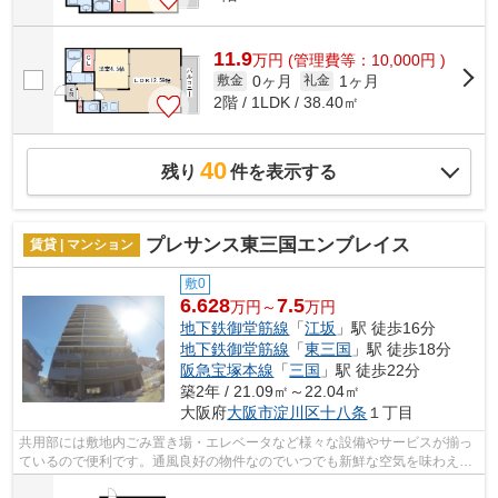
11.9
万
円
(管理費等：10,000円 )
0ヶ月
1ヶ月
敷金
礼金
2階 / 1LDK / 38.40㎡
40
残り
件を表示する
プレサンス東三国エンブレイス
賃貸 | マンション
敷0
6.628
7.5
万円～
万円
地下鉄御堂筋線
「
江坂
」駅 徒歩16分
地下鉄御堂筋線
「
東三国
」駅 徒歩18分
阪急宝塚本線
「
三国
」駅 徒歩22分
築2年 / 21.09㎡～22.04㎡
大阪府
大阪市淀川区
十八条
１丁目
共用部には敷地内ごみ置き場・エレベータなど様々な設備やサービスが揃っ
ているので便利です。通風良好の物件なのでいつでも新鮮な空気を味わえま
す。満足できる素敵な外観タイル張り...