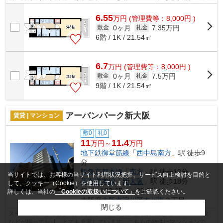
りとても充実しています。風通しが良...
6.55
万
円
(管理費等：8,000円 )
0ヶ月
7.35万円
敷金
礼金
6階 / 1K / 21.54㎡
6.7
万
円
(管理費等：8,000円 )
0ヶ月
7.5万円
敷金
礼金
9階 / 1K / 21.54㎡
アーバンパーク新大阪
賃貸 | マンション
敷0
礼0
11
11.4
万円～
万円
地下鉄御堂筋線
「
西中島南方
」駅 徒歩9
分
阪急京都本線
「
南方
」駅 徒歩12分
当サイトでは、お客様の当サイト利用状況把握、サービス向上検討を目的と
東海道本線
「
新大阪
」駅 徒歩18分
して、クッキー（Cookie）を使用しています。
築1年 / 30.05㎡～30.98㎡
詳しくは、当社の
「Cookieの取扱いについて」
をご確認ください。
大阪府
大阪市淀川区
木川東
３丁目
閉じる
スーパー玉出まで徒歩2分です。共用部には敷地内ごみ置き場・エレベータ
などが揃っており、とても充実しています。こちらの物件はマンションで