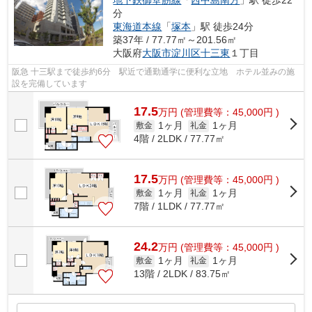
分
東海道本線
「
塚本
」駅 徒歩24分
築37年 / 77.77㎡～201.56㎡
大阪府
大阪市淀川区
十三東
１丁目
阪急 十三駅まで徒歩約6分 駅近で通勤通学に便利な立地 ホテル並みの施
設を完備しています
17.5
万
円
(管理費等：45,000円 )
1ヶ月
1ヶ月
敷金
礼金
4階 / 2LDK / 77.77㎡
17.5
万
円
(管理費等：45,000円 )
1ヶ月
1ヶ月
敷金
礼金
7階 / 1LDK / 77.77㎡
24.2
万
円
(管理費等：45,000円 )
1ヶ月
1ヶ月
敷金
礼金
13階 / 2LDK / 83.75㎡