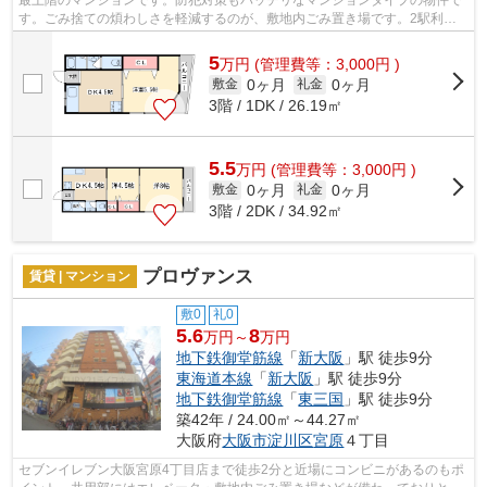
最上階のマンションです。防犯対策もバッチリなマンションタイプの物件で
す。ごみ捨ての煩わしさを軽減するのが、敷地内ごみ置き場です。2駅利用
できる場所にあり、アクセスが便利です...
5
万
円
(管理費等：3,000円 )
0ヶ月
0ヶ月
敷金
礼金
3階 / 1DK / 26.19㎡
5.5
万
円
(管理費等：3,000円 )
0ヶ月
0ヶ月
敷金
礼金
3階 / 2DK / 34.92㎡
プロヴァンス
賃貸 | マンション
敷0
礼0
5.6
8
万円～
万円
地下鉄御堂筋線
「
新大阪
」駅 徒歩9分
東海道本線
「
新大阪
」駅 徒歩9分
地下鉄御堂筋線
「
東三国
」駅 徒歩9分
築42年 / 24.00㎡～44.27㎡
大阪府
大阪市淀川区
宮原
４丁目
セブンイレブン大阪宮原4丁目店まで徒歩2分と近場にコンビニがあるのもポ