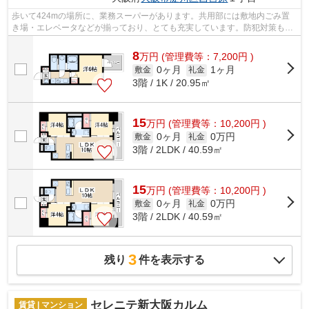
歩いて424mの場所に、業務スーパーがあります。共用部には敷地内ごみ置
き場・エレベータなどが揃っており、とても充実しています。防犯対策もバ
ッチリなマンションタイプの物件です。...
8
万
円
(管理費等：7,200円 )
0ヶ月
1ヶ月
敷金
礼金
3階 / 1K / 20.95㎡
15
万
円
(管理費等：10,200円 )
0ヶ月
0万円
敷金
礼金
3階 / 2LDK / 40.59㎡
15
万
円
(管理費等：10,200円 )
0ヶ月
0万円
敷金
礼金
3階 / 2LDK / 40.59㎡
3
残り
件を表示する
セレニテ新大阪カルム
賃貸 | マンション