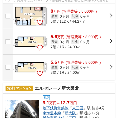
イント。共用部にはエレベータ・敷地内ごみ置き場などが備わっておりとて
も充実しています。外観タイル張りは...
8
万
円
(管理費等：8,000円 )
0ヶ月
0ヶ月
敷金
礼金
5階 / 1LDK / 44.27㎡
5.6
万
円
(管理費等：8,000円 )
0ヶ月
0ヶ月
敷金
礼金
7階 / 1R / 24.00㎡
5.6
万
円
(管理費等：8,000円 )
0ヶ月
0ヶ月
敷金
礼金
8階 / 1R / 24.00㎡
エルセレーノ新大阪北
賃貸 | マンション
礼0
9.1
12.7
万円～
万円
地下鉄御堂筋線
「
東三国
」駅 徒歩4分
東海道本線
「
新大阪
」駅 徒歩17分
阪急宝塚本線
「
三国
」駅 徒歩22分