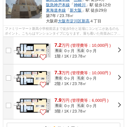
阪急神戸本線
「
神崎川
」駅 徒歩12分
東海道本線
「
新大阪
」駅 徒歩29分
築7年 / 23.78㎡
大阪府
大阪市淀川区
新高
４丁目
ファミリーマート新高小学校前店まで徒歩5分と近場にコンビニがあるのも
ポイント。こちらはマンションタイプになります。落ち着いた街並みにフィ
ットする外観タイルの物件。2駅利用で...
7.2
万
円
(管理費等：10,000円 )
0ヶ月
0ヶ月
敷金
礼金
1階 / 1K / 23.78㎡
7.3
万
円
(管理費等：10,000円 )
0ヶ月
0ヶ月
敷金
礼金
2階 / 1K / 23.78㎡
7.9
万
円
(管理費等：6,000円 )
0ヶ月
0ヶ月
敷金
礼金
3階 / 1K / 23.78㎡