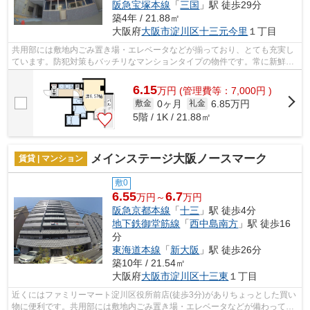
阪急宝塚本線
「
三国
」駅 徒歩29分
築4年 / 21.88㎡
大阪府
大阪市淀川区
十三元今里
１丁目
共用部には敷地内ごみ置き場・エレベータなどが揃っており、とても充実し
ています。防犯対策もバッチリなマンションタイプの物件です。常に新鮮な
空気を取り入れられる通風良好な間取...
6.15
万
円
(管理費等：7,000円 )
0ヶ月
6.85万円
敷金
礼金
5階 / 1K / 21.88㎡
メインステージ大阪ノースマーク
賃貸 | マンション
敷0
6.55
6.7
万円～
万円
阪急京都本線
「
十三
」駅 徒歩4分
地下鉄御堂筋線
「
西中島南方
」駅 徒歩16
分
東海道本線
「
新大阪
」駅 徒歩26分
築10年 / 21.54㎡
大阪府
大阪市淀川区
十三東
１丁目
近くにはファミリーマート淀川区役所前店(徒歩3分)がありちょっとした買い
物に便利です。共用部には敷地内ごみ置き場・エレベータなどが備わってお