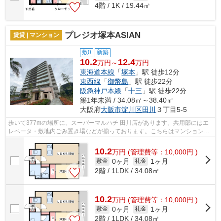
4階 / 1K / 19.44㎡
プレジオ塚本ASIAN
賃貸 | マンション
敷0
新築
10.2
12.4
万円～
万円
東海道本線
「
塚本
」駅 徒歩12分
東西線
「
御幣島
」駅 徒歩22分
阪急神戸本線
「
十三
」駅 徒歩22分
築1年未満 / 34.08㎡～38.40㎡
大阪府
大阪市淀川区
田川
３丁目5-5
歩いて377mの場所に、スーパーマルハチ 田川店があります。共用部にはエ
レベータ・敷地内ごみ置き場などが揃っております。こちらはマンションタ
イプになります。初期費用や家賃のカー...
10.2
万
円
(管理費等：10,000円 )
0ヶ月
1ヶ月
敷金
礼金
2階 / 1LDK / 34.08㎡
10.2
万
円
(管理費等：10,000円 )
0ヶ月
1ヶ月
敷金
礼金
2階 / 1LDK / 34.08㎡