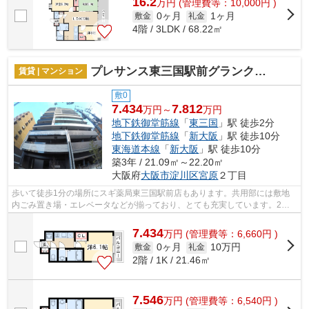
16.2
万
円
(管理費等：10,000円 )
0ヶ月
1ヶ月
敷金
礼金
4階 / 3LDK / 68.22㎡
プレサンス東三国駅前グランクラス
賃貸 | マンション
敷0
7.434
7.812
万円～
万円
地下鉄御堂筋線
「
東三国
」駅 徒歩2分
地下鉄御堂筋線
「
新大阪
」駅 徒歩10分
東海道本線
「
新大阪
」駅 徒歩10分
築3年 / 21.09㎡～22.20㎡
大阪府
大阪市淀川区
宮原
２丁目
歩いて徒歩1分の場所にスギ薬局東三国駅前店もあります。共用部には敷地
内ごみ置き場・エレベータなどが揃っており、とても充実しています。2駅
利用可物件なので、よく電車を利用する...
7.434
万
円
(管理費等：6,660円 )
0ヶ月
10万円
敷金
礼金
2階 / 1K / 21.46㎡
7.546
万
円
(管理費等：6,540円 )