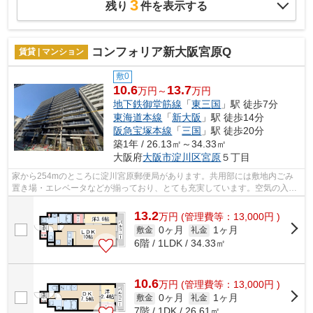
3
残り
件を表示する
コンフォリア新大阪宮原Q
賃貸 | マンション
敷0
10.6
13.7
万円～
万円
地下鉄御堂筋線
「
東三国
」駅 徒歩7分
東海道本線
「
新大阪
」駅 徒歩14分
阪急宝塚本線
「
三国
」駅 徒歩20分
築1年 / 26.13㎡～34.33㎡
大阪府
大阪市淀川区
宮原
５丁目
家から254mのところに淀川宮原郵便局があります。共用部には敷地内ごみ
置き場・エレベータなどが揃っており、とても充実しています。空気の入れ
替えができる風通しの良い物件です。防...
13.2
万
円
(管理費等：13,000円 )
0ヶ月
1ヶ月
敷金
礼金
6階 / 1LDK / 34.33㎡
10.6
万
円
(管理費等：13,000円 )
0ヶ月
1ヶ月
敷金
礼金
7階 / 1DK / 26.61㎡