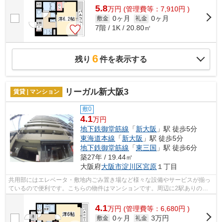
5.8
万
円
(管理費等：7,910円 )
0ヶ月
0ヶ月
敷金
礼金
7階 / 1K / 20.80㎡
6
残り
件を表示する
リーガル新大阪3
賃貸 | マンション
敷0
4.1
万円
地下鉄御堂筋線
「
新大阪
」駅 徒歩5分
東海道本線
「
新大阪
」駅 徒歩5分
地下鉄御堂筋線
「
東三国
」駅 徒歩6分
築27年 / 19.44㎡
大阪府
大阪市淀川区
宮原
１丁目
共用部にはエレベータ・敷地内ごみ置き場など様々な設備やサービスが揃っ
ているので便利です。こちらの物件はマンションです。周辺に2駅ありの電
車通勤しやすい物件です。メンテナンス...
4.1
万
円
(管理費等：6,680円 )
0ヶ月
3万円
敷金
礼金