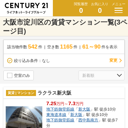
閲覧履歴
お気に入り
メニュー
0
0
大阪市淀川区の賃貸マンション一覧(3ペ
ージ目)
542
1165
61～90
該当物件数
件
空き数
件
件を表示
変更
絞り込み条件：
なし
空室のみ
ラクラス新大阪
賃貸 | マンション
7.25
7.3
万円～
万円
地下鉄御堂筋線
「
新大阪
」駅 徒歩10分
東海道本線
「
新大阪
」駅 徒歩10分
地下鉄御堂筋線
「
西中島南方
」駅 徒歩7
分