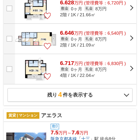
6.628
万
円
(管理費等：6,720円 )
0ヶ月
8万円
敷金
礼金
2階 / 1K / 21.66㎡
6.646
万
円
(管理費等：6,540円 )
0ヶ月
8万円
敷金
礼金
2階 / 1K / 21.09㎡
6.717
万
円
(管理費等：6,830円 )
0ヶ月
8万円
敷金
礼金
4階 / 1K / 22.04㎡
4
残り
件を表示する
アエラス
賃貸 | マンション
敷0
7.5
7.6
万円～
万円
阪急京都本線
「
十三
」駅 徒歩8分