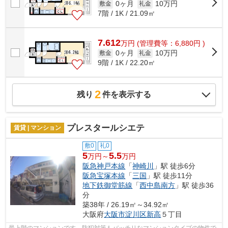
0ヶ月
10万円
敷金
礼金
7階 / 1K / 21.09㎡
7.612
万
円
(管理費等：6,880円 )
0ヶ月
10万円
敷金
礼金
9階 / 1K / 22.20㎡
2
残り
件を表示する
プレスタールシエテ
賃貸 | マンション
敷0
礼0
5
5.5
万円～
万円
阪急神戸本線
「
神崎川
」駅 徒歩6分
阪急宝塚本線
「
三国
」駅 徒歩11分
地下鉄御堂筋線
「
西中島南方
」駅 徒歩36
分
築38年 / 26.19㎡～34.92㎡
大阪府
大阪市淀川区
新高
５丁目