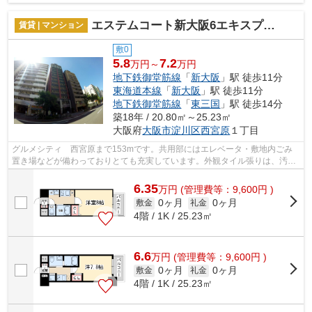
エステムコート新大阪6エキスプレイス
賃貸 | マンション
敷0
5.8
7.2
万円～
万円
地下鉄御堂筋線
「
新大阪
」駅 徒歩11分
東海道本線
「
新大阪
」駅 徒歩11分
地下鉄御堂筋線
「
東三国
」駅 徒歩14分
築18年 / 20.80㎡～25.23㎡
大阪府
大阪市淀川区
西宮原
１丁目
グルメシティ 西宮原まで153mです。共用部にはエレベータ・敷地内ごみ
置き場などが備わっておりとても充実しています。外観タイル張りは、汚れ
が付きにくいのでいつまでも綺麗です。...
6.35
万
円
(管理費等：9,600円 )
0ヶ月
0ヶ月
敷金
礼金
4階 / 1K / 25.23㎡
6.6
万
円
(管理費等：9,600円 )
0ヶ月
0ヶ月
敷金
礼金
4階 / 1K / 25.23㎡