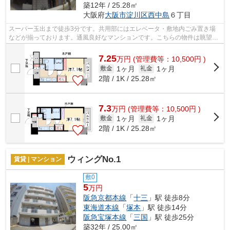
築12年 / 25.28㎡
大阪府
大阪市淀川区
西中島
６丁目
スーパー玉出まで徒歩3分です。共用部にはエレベータ・敷地内ごみ置き場
などが揃っております。通風良好なマンションです。こちらの物件は眺望良
好です。こちらの物件はマンションです...
7.25
万
円
(管理費等：10,500円 )
1ヶ月
1ヶ月
敷金
礼金
2階 / 1K / 25.28㎡
7.3
万
円
(管理費等：10,500円 )
1ヶ月
1ヶ月
敷金
礼金
2階 / 1K / 25.28㎡
ウィングNo.1
賃貸 | マンション
敷0
5
万円
阪急京都本線
「
十三
」駅 徒歩8分
東海道本線
「
塚本
」駅 徒歩14分
阪急宝塚本線
「
三国
」駅 徒歩25分
築32年 / 25.00㎡