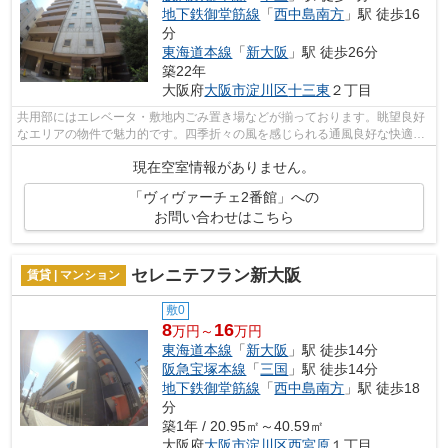
地下鉄御堂筋線
「
西中島南方
」駅 徒歩16
分
東海道本線
「
新大阪
」駅 徒歩26分
築22年
大阪府
大阪市淀川区
十三東
２丁目
共用部にはエレベータ・敷地内ごみ置き場などが揃っております。眺望良好
なエリアの物件で魅力的です。四季折々の風を感じられる通風良好な快適の
マンションです。外観タイル張りは、...
現在空室情報がありません。
「ヴィヴァーチェ2番館」への
お問い合わせはこちら
セレニテフラン新大阪
賃貸 | マンション
敷0
8
16
万円～
万円
東海道本線
「
新大阪
」駅 徒歩14分
阪急宝塚本線
「
三国
」駅 徒歩14分
地下鉄御堂筋線
「
西中島南方
」駅 徒歩18
分
築1年 / 20.95㎡～40.59㎡
大阪府
大阪市淀川区
西宮原
１丁目