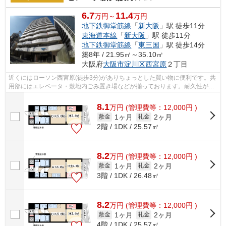
6.7
11.4
万円～
万円
地下鉄御堂筋線
「
新大阪
」駅 徒歩11分
東海道本線
「
新大阪
」駅 徒歩11分
地下鉄御堂筋線
「
東三国
」駅 徒歩14分
築8年 / 21.95㎡～35.10㎡
大阪府
大阪市淀川区
西宮原
２丁目
近くにはローソン西宮原(徒歩3分)がありちょっとした買い物に便利です。共
用部にはエレベータ・敷地内ごみ置き場などが揃っております。耐久性が高
くデザイン性もある外壁タイル張りの...
8.1
万
円
(管理費等：12,000円 )
1ヶ月
2ヶ月
敷金
礼金
2階 / 1DK / 25.57㎡
8.2
万
円
(管理費等：12,000円 )
1ヶ月
2ヶ月
敷金
礼金
3階 / 1DK / 26.48㎡
8.2
万
円
(管理費等：12,000円 )
1ヶ月
2ヶ月
敷金
礼金
4階 / 1DK / 25.57㎡