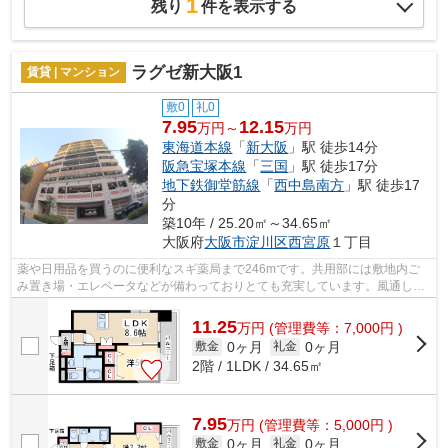
1
残り
件を表示する
ラグゼ新大阪1
賃貸 | マンション
敷0
礼0
7.95
12.15
万円～
万円
東海道本線
「
新大阪
」駅 徒歩14分
阪急宝塚本線
「
三国
」駅 徒歩17分
地下鉄御堂筋線
「
西中島南方
」駅 徒歩17
分
築10年 / 25.20㎡～34.65㎡
大阪府
大阪市淀川区
西宮原
１丁目
薬や日用品を買うのに便利なスギ薬局まで246mです。共用部には敷地内ご
み置き場・エレベータなどが備わっておりとても充実しています。風通しが
良好なので、いつでも新鮮な空気がはい...
11.25
万
円
(管理費等：7,000円 )
0ヶ月
0ヶ月
敷金
礼金
2階 / 1LDK / 34.65㎡
7.95
万
円
(管理費等：5,000円 )
0ヶ月
0ヶ月
敷金
礼金