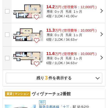
ンスフリーになることが外観タイル張りの...
14.2
万
円
(管理費等：12,000円 )
0ヶ月
1ヶ月
敷金
礼金
4階 / 1LDK / 41.00㎡
11.3
万
円
(管理費等：10,000円 )
0ヶ月
1ヶ月
敷金
礼金
6階 / 1LDK / 34.63㎡
11.6
万
円
(管理費等：10,000円 )
0ヶ月
1ヶ月
敷金
礼金
6階 / 1LDK / 34.63㎡
3
残り
件を表示する
ヴィヴァーチェ2番館
賃貸 | マンション
敷0
阪急京都本線
「
十三
」駅 徒歩2分