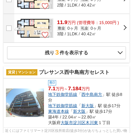
2階 / 1LDK / 40.42㎡
11.9
万
円
(管理費等：15,000円 )
0ヶ月
0ヶ月
敷金
礼金
3階 / 1LDK / 40.42㎡
3
残り
件を表示する
プレサンス西中島南方セレスト
賃貸 | マンション
敷0
7.1
7.184
万円～
万円
地下鉄御堂筋線
「
西中島南方
」駅 徒歩8
分
地下鉄御堂筋線
「
新大阪
」駅 徒歩17分
東海道本線
「
新大阪
」駅 徒歩17分
築4年 / 22.04㎡～22.80㎡
大阪府
大阪市淀川区
木川東
１丁目
近くにはファミリマート淀川区役所前店(徒歩3分)がありちょっとした買い物