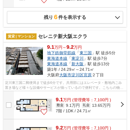
6
残り
件を表示する
セレニテ新大阪エクラ
賃貸 | マンション
9.1
9.2
万円～
万円
地下鉄御堂筋線
「
東三国
」駅 徒歩5分
東海道本線
「
東淀川
」駅 徒歩7分
東海道本線
「
新大阪
」駅 徒歩13分
築1年 / 24.29㎡～24.71㎡
大阪府
大阪市淀川区
宮原
２丁目
淀川東三国二郵便局まで徒歩6分です。共用部にはエレベータ・敷地内ごみ
置き場など様々な設備やサービスが揃っているので便利です。こちらの物件
はマンションです。2駅利用可能なので...
9.1
万
円
(管理費等：7,100円 )
9.1万円
13.65万円
敷金
礼金
7階 / 1DK / 24.71㎡
9.2
万
円
(管理費等：7,100円 )