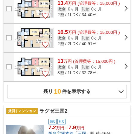
13.4
万
円
(管理費等：15,000円 )
0ヶ月
0ヶ月
敷金
礼金
2階 / 1LDK / 34.40㎡
16.5
万
円
(管理費等：15,000円 )
0ヶ月
0ヶ月
敷金
礼金
2階 / 2LDK / 40.91㎡
13
万
円
(管理費等：15,000円 )
0ヶ月
0ヶ月
敷金
礼金
3階 / 1LDK / 32.78㎡
10
残り
件を表示する
ラグゼ三国2
賃貸 | マンション
敷0
礼0
7.2
7.9
万円～
万円
阪急宝塚本線
「
三国
」駅 徒歩6分