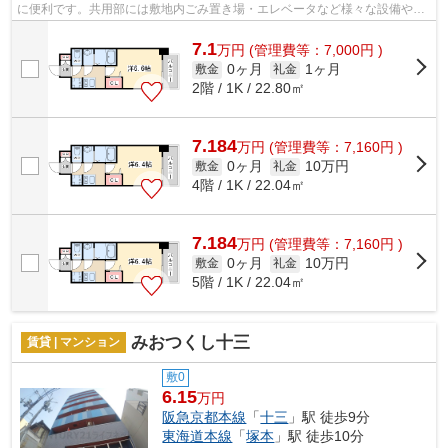
に便利です。共用部には敷地内ごみ置き場・エレベータなど様々な設備やサ
ービスが揃っているので便利です。こ...
7.1
万
円
(管理費等：7,000円 )
0ヶ月
1ヶ月
敷金
礼金
2階 / 1K / 22.80㎡
7.184
万
円
(管理費等：7,160円 )
0ヶ月
10万円
敷金
礼金
4階 / 1K / 22.04㎡
7.184
万
円
(管理費等：7,160円 )
0ヶ月
10万円
敷金
礼金
5階 / 1K / 22.04㎡
みおつくし十三
賃貸 | マンション
敷0
6.15
万円
阪急京都本線
「
十三
」駅 徒歩9分
東海道本線
「
塚本
」駅 徒歩10分