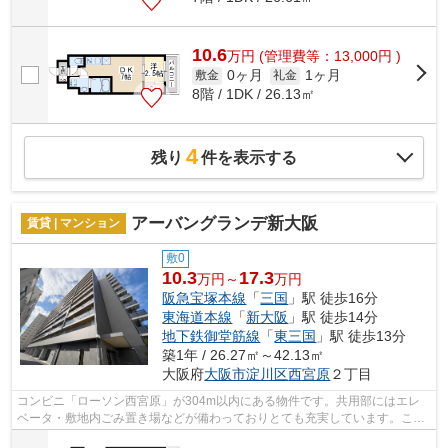
10.6
万
円
(管理費等：13,000円 )
0ヶ月
1ヶ月
敷金
礼金
8階 / 1DK / 26.13㎡
4
残り
件を表示する
アーバングランデ新大阪
賃貸 | マンション
敷0
10.3
17.3
万円～
万円
阪急宝塚本線
「
三国
」駅 徒歩16分
東海道本線
「
新大阪
」駅 徒歩14分
地下鉄御堂筋線
「
東三国
」駅 徒歩13分
築1年 / 26.27㎡～42.13㎡
大阪府
大阪市淀川区
西宮原
２丁目
コンビニ「ローソン西宮原」が304m以内にある物件です。共用部にはエレ
ベータ・敷地内ごみ置き場などが備わっておりとても充実しています。こち
らの物件はマンションです。2駅利用可能...