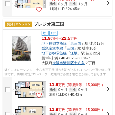
0ヶ月
1ヶ月
敷金
礼金
11階 / 1R / 24.45㎡
プレジオ東三国
賃貸 | マンション
敷0
新築
11.9
22.5
万円～
万円
地下鉄御堂筋線
「
東三国
」駅 徒歩17分
阪急宝塚本線
「
三国
」駅 徒歩18分
地下鉄御堂筋線
「
江坂
」駅 徒歩22分
築1年未満 / 40.42㎡～80.84㎡
大阪府
大阪市淀川区
十八条
２丁目
近くにはローソン Ｌ＿十八条三丁目(徒歩5分)がありちょっとした買い物に便
利です。共用部にはエレベータ・敷地内ごみ置き場などが揃っております。
目的に応じて駅を選べることが、2駅...
11.9
万
円
(管理費等：15,000円 )
0ヶ月
0ヶ月
敷金
礼金
2階 / 1LDK / 40.42㎡
11.9
万
円
(管理費等：15,000円 )
0ヶ月
0ヶ月
敷金
礼金