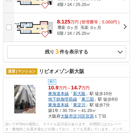
4階 / 1K / 25.20㎡
8.125
万
円
(管理費等：5,000円 )
0ヶ月
0ヶ月
敷金
礼金
5階 / 1K / 25.20㎡
3
残り
件を表示する
リビオメゾン新大阪
賃貸 | マンション
敷0
10.9
14.7
万円～
万円
東海道本線
「
新大阪
」駅 徒歩10分
地下鉄御堂筋線
「
東三国
」駅 徒歩8分
東海道本線
「
東淀川
」駅 徒歩7分
築1年 / 30.70㎡～41.20㎡
大阪府
大阪市淀川区
宮原
１丁目
歩いて470mの場所に、スマイル淀川店があります。共用部にはエレベー
タ・敷地内ごみ置き場などが揃っており、とても充実しています。メンテナ