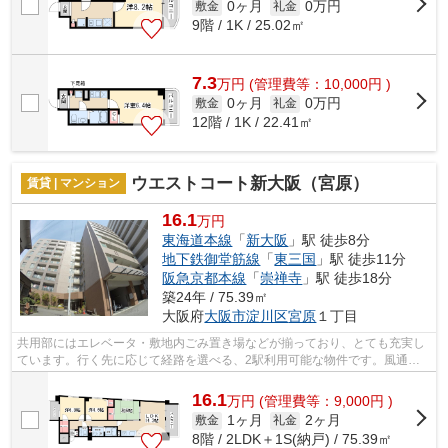
0ヶ月
0万円
敷金
礼金
9階 / 1K / 25.02㎡
7.3
万
円
(管理費等：10,000円 )
0ヶ月
0万円
敷金
礼金
12階 / 1K / 22.41㎡
ウエストコート新大阪（宮原）
賃貸 | マンション
16.1
万円
東海道本線
「
新大阪
」駅 徒歩8分
地下鉄御堂筋線
「
東三国
」駅 徒歩11分
阪急京都本線
「
崇禅寺
」駅 徒歩18分
築24年 / 75.39㎡
大阪府
大阪市淀川区
宮原
１丁目
共用部にはエレベータ・敷地内ごみ置き場などが揃っており、とても充実し
ています。行く先に応じて経路を選べる、2駅利用可能な物件です。風通し
が良く、湿気やカビの心配が少ないマン...
16.1
万
円
(管理費等：9,000円 )
1ヶ月
2ヶ月
敷金
礼金
8階 / 2LDK＋1S(納戸) / 75.39㎡