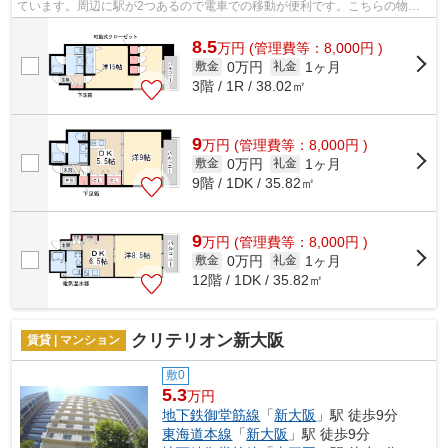
ています。周辺に駅が2つあるので電車での移動が便利です。こちらの物件
はマンションです。風通しが良い物件で...
8.5
万
円
(管理費等：8,000円 )
0万円
1ヶ月
敷金
礼金
3階 / 1R / 38.02㎡
9
万
円
(管理費等：8,000円 )
0万円
1ヶ月
敷金
礼金
9階 / 1DK / 35.82㎡
9
万
円
(管理費等：8,000円 )
0万円
1ヶ月
敷金
礼金
12階 / 1DK / 35.82㎡
クリテリオン新大阪
賃貸 | マンション
敷0
5.3
万円
地下鉄御堂筋線
「
新大阪
」駅 徒歩9分
東海道本線
「
新大阪
」駅 徒歩9分