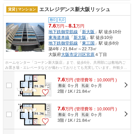
エスレジデンス新大阪リッシュ
賃貸 | マンション
敷0
礼0
7.6
8.1
万円～
万円
地下鉄御堂筋線
「
新大阪
」駅 徒歩10分
東海道本線
「
新大阪
」駅 徒歩10分
地下鉄御堂筋線
「
東三国
」駅 徒歩8分
築4年 / 21.84㎡～22.73㎡
大阪府
大阪市淀川区
宮原
４丁目
ホームセンター「コーナン新大阪店」まで、徒歩6分。共用部には敷地内ご
み置き場・エレベータなどが備わっておりとても充実しています。外観タイ
ル張りは、劣化が少なくいつまも美しい...
7.6
万
円
(管理費等：10,000円 )
0ヶ月
0ヶ月
敷金
礼金
2階 / 1K / 21.84㎡
7.6
万
円
(管理費等：10,000円 )
0ヶ月
0ヶ月
敷金
礼金
3階 / 1K / 21.84㎡