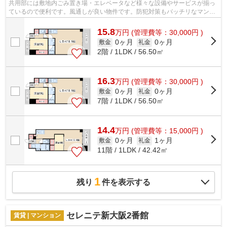
共用部には敷地内ごみ置き場・エレベータなど様々な設備やサービスが揃っ
ているので便利です。風通しが良い物件です。防犯対策もバッチリなマンシ
ョンタイプの物件です。周辺に駅が二...
15.8
万
円
(管理費等：30,000円 )
0ヶ月
0ヶ月
敷金
礼金
2階 / 1LDK / 56.50㎡
16.3
万
円
(管理費等：30,000円 )
0ヶ月
0ヶ月
敷金
礼金
7階 / 1LDK / 56.50㎡
14.4
万
円
(管理費等：15,000円 )
0ヶ月
1ヶ月
敷金
礼金
11階 / 1LDK / 42.42㎡
1
残り
件を表示する
セレニテ新大阪2番館
賃貸 | マンション