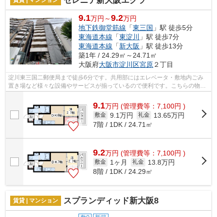
セレニテ新大阪エクラ
賃貸 | マンション
9.1
9.2
万円～
万円
地下鉄御堂筋線
「
東三国
」駅 徒歩5分
東海道本線
「
東淀川
」駅 徒歩7分
東海道本線
「
新大阪
」駅 徒歩13分
築1年 / 24.29㎡～24.71㎡
大阪府
大阪市淀川区
宮原
２丁目
淀川東三国二郵便局まで徒歩6分です。共用部にはエレベータ・敷地内ごみ
置き場など様々な設備やサービスが揃っているので便利です。こちらの物件
はマンションです。2駅利用可能なので...
9.1
万
円
(管理費等：7,100円 )
9.1万円
13.65万円
敷金
礼金
7階 / 1DK / 24.71㎡
9.2
万
円
(管理費等：7,100円 )
1ヶ月
13.8万円
敷金
礼金
8階 / 1DK / 24.29㎡
スプランディッド新大阪8
賃貸 | マンション