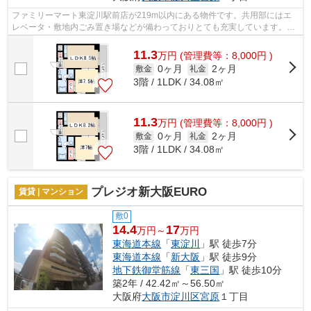
ファミリーマート東淀川駅前店が219m以内にある物件です。共用部にはエ
レベータ・敷地内ごみ置き場などが備わっておりとても充実しています。眺
望良好な物件はこちらです。夏場の電気...
11.3
万
円
(管理費等：8,000円 )
0ヶ月
2ヶ月
敷金
礼金
3階 / 1LDK / 34.08㎡
11.3
万
円
(管理費等：8,000円 )
0ヶ月
2ヶ月
敷金
礼金
3階 / 1LDK / 34.08㎡
プレジオ新大阪EURO
賃貸 | マンション
敷0
14.4
17
万円～
万円
東海道本線
「
東淀川
」駅 徒歩7分
東海道本線
「
新大阪
」駅 徒歩9分
地下鉄御堂筋線
「
東三国
」駅 徒歩10分
築2年 / 42.42㎡～56.50㎡
大阪府
大阪市淀川区
宮原
１丁目