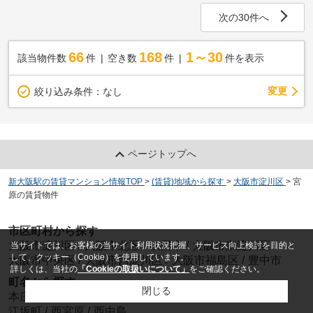
次の30件へ
66
168
1～30
該当物件数
件
空き数
件
件を表示
変更
絞り込み条件：
なし
ページトップへ
新大阪駅の賃貸マンション情報TOP
>
(賃貸)地域から探す
>
大阪市淀川区
>
宮
原の賃貸物件
市区町村から探す
大阪市淀川区
/
大阪市北区
/
吹田市
/
大阪市東淀川区
/
当サイトでは、お客様の当サイト利用状況把握、サービス向上検討を目的と
して、クッキー（Cookie）を使用しています。
大阪市中央区
/
大阪市西淀川区
/
大阪市福島区
/
豊中市
詳しくは、当社の
「Cookieの取扱いについて」
をご確認ください。
町名から探す
閉じる
本庄西
/
宮原
/
東中島
/
谷町
/
垂水町
/
十三東
/
東三国
/
江坂町
/
西宮原
/
西中島