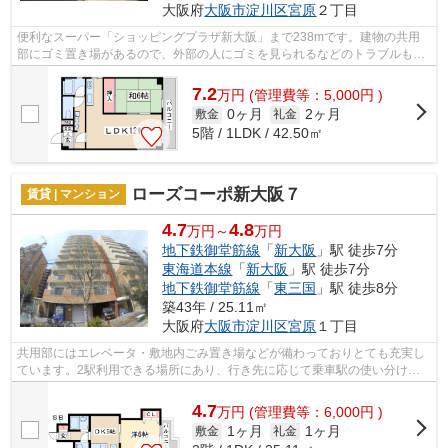
大阪府
大阪市淀川区
宮原
２丁目
便利なスーパー「ショッピングプラザ新大阪」まで238mです。建物の共用
部にゴミ置き場があるので、外部の人にゴミを見られるなどのトラブルも防
げます。こちらはマンションタイプにな...
7.2
万
円
(管理費等：5,000円 )
0ヶ月
2ヶ月
敷金
礼金
5階 / 1LDK / 42.50㎡
ローズコーポ新大阪７
賃貸 | マンション
4.7
4.8
万円～
万円
地下鉄御堂筋線
「
新大阪
」駅 徒歩7分
東海道本線
「
新大阪
」駅 徒歩7分
地下鉄御堂筋線
「
東三国
」駅 徒歩8分
築43年 / 25.11㎡
大阪府
大阪市淀川区
宮原
１丁目
共用部にはエレベータ・敷地内ごみ置き場などが備わっておりとても充実し
ています。2駅利用できる場所にあり、行き先に応じて乗車駅の使い分けが
できます。造りとデザインに関して、自...
4.7
万
円
(管理費等：6,000円 )
1ヶ月
1ヶ月
敷金
礼金