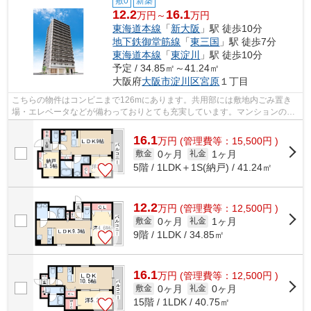
敷0
新築
12.2
16.1
万円～
万円
東海道本線
「
新大阪
」駅 徒歩10分
地下鉄御堂筋線
「
東三国
」駅 徒歩7分
東海道本線
「
東淀川
」駅 徒歩10分
予定 / 34.85㎡～41.24㎡
大阪府
大阪市淀川区
宮原
１丁目
こちらの物件はコンビニまで126mにあります。共用部には敷地内ごみ置き
場・エレベータなどが備わっておりとても充実しています。マンションの個
性を外観タイル張りなら引き出すことが...
16.1
万
円
(管理費等：15,500円 )
0ヶ月
1ヶ月
敷金
礼金
5階 / 1LDK＋1S(納戸) / 41.24㎡
12.2
万
円
(管理費等：12,500円 )
0ヶ月
1ヶ月
敷金
礼金
9階 / 1LDK / 34.85㎡
16.1
万
円
(管理費等：12,500円 )
0ヶ月
0ヶ月
敷金
礼金
15階 / 1LDK / 40.75㎡