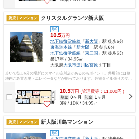
クリスタルグランツ新大阪
賃貸 | マンション
敷0
10.5
万円
地下鉄御堂筋線
「
新大阪
」駅 徒歩6分
東海道本線
「
新大阪
」駅 徒歩6分
地下鉄御堂筋線
「
東三国
」駅 徒歩6分
築17年 / 34.95㎡
大阪府
大阪市淀川区
宮原
１丁目
歩いて徒歩6分の場所にスマイル淀川店があるのもポイント。共用部には敷
地内ごみ置き場・エレベータなどが揃っております。外観タイル張りのマン
ションは、雨で汚れが落ちるのが魅力で...
10.5
万
円
(管理費等：11,000円 )
0ヶ月
1ヶ月
敷金
礼金
3階 / 1DK / 34.95㎡
新大阪川島マンション
賃貸 | マンション
敷0
地下鉄御堂筋線
「
新大阪
」駅 徒歩5分