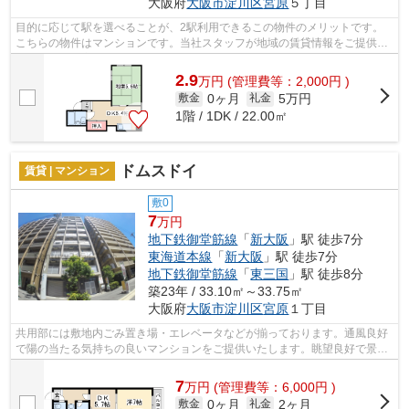
大阪府
大阪市淀川区
宮原
５丁目
目的に応じて駅を選べることが、2駅利用できるこの物件のメリットです。
こちらの物件はマンションです。当社スタッフが地域の賃貸情報をご提供い
たします。お客様のこだわりやご要望な...
2.9
万
円
(管理費等：2,000円 )
0ヶ月
5万円
敷金
礼金
1階 / 1DK / 22.00㎡
ドムスドイ
賃貸 | マンション
敷0
7
万円
地下鉄御堂筋線
「
新大阪
」駅 徒歩7分
東海道本線
「
新大阪
」駅 徒歩7分
地下鉄御堂筋線
「
東三国
」駅 徒歩8分
築23年 / 33.10㎡～33.75㎡
大阪府
大阪市淀川区
宮原
１丁目
共用部には敷地内ごみ置き場・エレベータなどが揃っております。通風良好
で陽の当たる気持ちの良いマンションをご提供いたします。眺望良好で景色
が楽しめます。日頃から電車をよく利...
7
万
円
(管理費等：6,000円 )
0ヶ月
2ヶ月
敷金
礼金