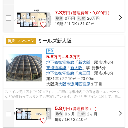
7.3
万
円
(管理費等：9,000円 )
0万円
20万円
敷金
礼金
19階 / 1LDK / 31.02㎡
ミールズ新大阪
賃貸 | マンション
敷0
5.8
8.3
万円～
万円
地下鉄御堂筋線
「
新大阪
」駅 徒歩6分
東海道本線
「
新大阪
」駅 徒歩6分
地下鉄御堂筋線
「
東三国
」駅 徒歩8分
築31年 / 22.10㎡～23.00㎡
大阪府
大阪市淀川区
宮原
１丁目
スマイル淀川店まで497mです。共用部には敷地内ごみ置き場・エレベータ
などが備わっておりとても充実しています。造りとデザインに関して、自信
をもって情報を提供できるマンションで...
5.8
万
円
(管理費等：- )
0ヶ月
2ヶ月
敷金
礼金
6階 / 1R / 22.10㎡