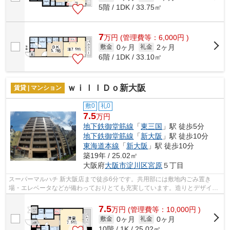
5階 / 1DK / 33.75㎡
7
万
円
(管理費等：6,000円 )
0ヶ月
2ヶ月
敷金
礼金
6階 / 1DK / 33.10㎡
ｗｉｌｌＤｏ新大阪
賃貸 | マンション
敷0
礼0
7.5
万円
地下鉄御堂筋線
「
東三国
」駅 徒歩5分
地下鉄御堂筋線
「
新大阪
」駅 徒歩10分
東海道本線
「
新大阪
」駅 徒歩10分
築19年 / 25.02㎡
大阪府
大阪市淀川区
宮原
５丁目
スーパーマルハチ 新大阪店まで徒歩6分です。共用部には敷地内ごみ置き
場・エレベータなどが備わっておりとても充実しています。造りとデザイン
に関して、自信をもって情報を提供でき...
7.5
万
円
(管理費等：10,000円 )
0ヶ月
0ヶ月
敷金
礼金
10階 / 1K / 25.02㎡