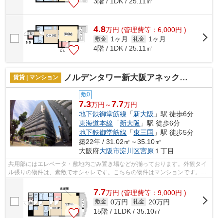
3階 / 1DK / 25.11㎡
4.8
万
円
(管理費等：6,000円 )
1ヶ月
1ヶ月
敷金
礼金
4階 / 1DK / 25.11㎡
ノルデンタワー新大阪アネックスA棟
賃貸 | マンション
敷0
7.3
7.7
万円～
万円
地下鉄御堂筋線
「
新大阪
」駅 徒歩6分
東海道本線
「
新大阪
」駅 徒歩6分
地下鉄御堂筋線
「
東三国
」駅 徒歩5分
築22年 / 31.02㎡～35.10㎡
大阪府
大阪市淀川区
宮原
１丁目
共用部にはエレベータ・敷地内ごみ置き場などが揃っております。外観タイ
ル張りの物件は、素敵でオシャレです。こちらの物件はマンションです。2
駅利用可能でアクセスの良い物件です。...
7.7
万
円
(管理費等：9,000円 )
0万円
20万円
敷金
礼金
15階 / 1LDK / 35.10㎡