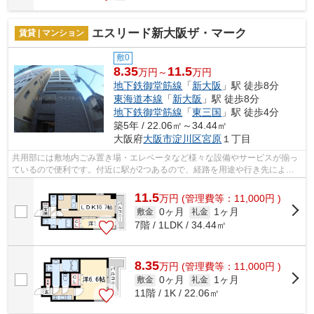
エスリード新大阪ザ・マーク
賃貸 | マンション
敷0
8.35
11.5
万円～
万円
地下鉄御堂筋線
「
新大阪
」駅 徒歩8分
東海道本線
「
新大阪
」駅 徒歩8分
地下鉄御堂筋線
「
東三国
」駅 徒歩4分
築5年 / 22.06㎡～34.44㎡
大阪府
大阪市淀川区
宮原
１丁目
共用部には敷地内ごみ置き場・エレベータなど様々な設備やサービスが揃っ
ているので便利です。付近に駅が2つあるので、経路を用途や行き先によっ
て選べる物件です。夏場は特に涼しい通...
11.5
万
円
(管理費等：11,000円 )
0ヶ月
1ヶ月
敷金
礼金
7階 / 1LDK / 34.44㎡
8.35
万
円
(管理費等：11,000円 )
0ヶ月
1ヶ月
敷金
礼金
11階 / 1K / 22.06㎡