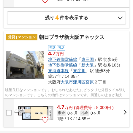
4
残り
件を表示する
朝日プラザ新大阪アネックス
賃貸 | マンション
敷0
礼0
4.7
万円
地下鉄御堂筋線
「
東三国
」駅 徒歩5分
地下鉄御堂筋線
「
新大阪
」駅 徒歩10分
東海道本線
「
東淀川
」駅 徒歩3分
築37年 / 14.85㎡
大阪府
大阪市淀川区
宮原
２丁目
眺望良好なマンションです。おしゃれなあなたにピッタリな外観タイル張り
のマンションです。こちらの物件はマンションです。風通しのよさが魅力の
マンションです。当社は大阪市淀川区...
4.7
万
円
(管理費等：8,000円 )
0ヶ月
0ヶ月
敷金
礼金
1階 / 1K / 14.85㎡