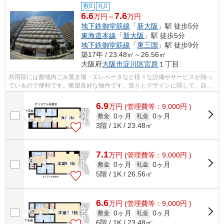
敷0
礼0
6.6
7.6
万円～
万円
地下鉄御堂筋線
「
新大阪
」駅 徒歩5分
東海道本線
「
新大阪
」駅 徒歩5分
地下鉄御堂筋線
「
東三国
」駅 徒歩9分
築17年 / 23.48㎡～26.56㎡
大阪府
大阪市淀川区
宮原
１丁目
共用部には敷地内ごみ置き場・エレベータなど様々な設備やサービスが揃っ
ているので便利です。眺望良好な物件です。造りとデザインに関して、自信
をもって情報を提供できるマンション...
6.9
万
円
(管理費等：9,000円 )
0ヶ月
0ヶ月
敷金
礼金
3階 / 1K / 23.48㎡
7.1
万
円
(管理費等：9,000円 )
0ヶ月
0ヶ月
敷金
礼金
5階 / 1K / 26.56㎡
6.6
万
円
(管理費等：9,000円 )
0ヶ月
0ヶ月
敷金
礼金
6階 / 1K / 23.48㎡