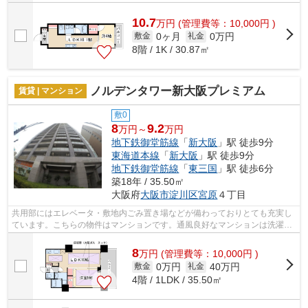
10.7
万
円
(管理費等：10,000円 )
0ヶ月
0万円
敷金
礼金
8階 / 1K / 30.87㎡
ノルデンタワー新大阪プレミアム
賃貸 | マンション
敷0
8
9.2
万円～
万円
地下鉄御堂筋線
「
新大阪
」駅 徒歩9分
東海道本線
「
新大阪
」駅 徒歩9分
地下鉄御堂筋線
「
東三国
」駅 徒歩6分
築18年 / 35.50㎡
大阪府
大阪市淀川区
宮原
４丁目
共用部にはエレベータ・敷地内ごみ置き場などが備わっておりとても充実し
ています。こちらの物件はマンションです。通風良好なマンションは洗濯物
も乾きやすくなっています。タワー型...
8
万
円
(管理費等：10,000円 )
0万円
40万円
敷金
礼金
4階 / 1LDK / 35.50㎡