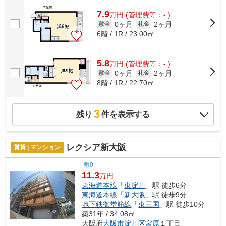
7.9
万
円
(管理費等：- )
0ヶ月
2ヶ月
敷金
礼金
6階 / 1R / 23.00㎡
5.8
万
円
(管理費等：- )
0ヶ月
2ヶ月
敷金
礼金
8階 / 1R / 22.70㎡
3
残り
件を表示する
レクシア新大阪
賃貸 | マンション
敷0
11.3
万円
東海道本線
「
東淀川
」駅 徒歩6分
東海道本線
「
新大阪
」駅 徒歩9分
地下鉄御堂筋線
「
東三国
」駅 徒歩10分
築31年 / 34.08㎡
大阪府
大阪市淀川区
宮原
１丁目