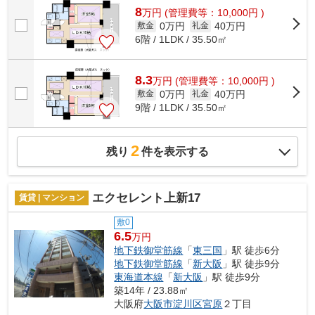
8
万
円
(管理費等：10,000円 )
0万円
40万円
敷金
礼金
6階 / 1LDK / 35.50㎡
8.3
万
円
(管理費等：10,000円 )
0万円
40万円
敷金
礼金
9階 / 1LDK / 35.50㎡
2
残り
件を表示する
エクセレント上新17
賃貸 | マンション
敷0
6.5
万円
地下鉄御堂筋線
「
東三国
」駅 徒歩6分
地下鉄御堂筋線
「
新大阪
」駅 徒歩9分
東海道本線
「
新大阪
」駅 徒歩9分
築14年 / 23.88㎡
大阪府
大阪市淀川区
宮原
２丁目