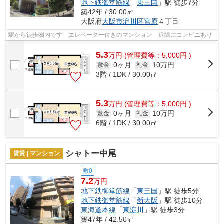
地下鉄御堂筋線
「
東三国
」駅 徒歩7分
築42年 / 30.00㎡
大阪府
大阪市淀川区
宮原
４丁目
駅から徒歩圏内です エレベーター付きのマンション 近隣にコンビニあり
5.3
万
円
(管理費等：5,000円 )
0ヶ月
10万円
敷金
礼金
3階 / 1DK / 30.00㎡
5.3
万
円
(管理費等：5,000円 )
0ヶ月
10万円
敷金
礼金
6階 / 1DK / 30.00㎡
シャトー中尾
賃貸 | マンション
敷0
7.2
万円
地下鉄御堂筋線
「
東三国
」駅 徒歩5分
地下鉄御堂筋線
「
新大阪
」駅 徒歩10分
東海道本線
「
東淀川
」駅 徒歩3分
築47年 / 42.50㎡