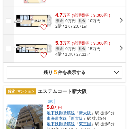
4.7
万
円
(管理費等：9,000円 )
0万円
10万円
敷金
礼金
2階 / 1K / 20.71㎡
5.3
万
円
(管理費等：9,000円 )
0万円
15万円
敷金
礼金
4階 / 1DK / 27.11㎡
5
残り
件を表示する
エステムコート新大阪
賃貸 | マンション
敷0
5.8
万円
地下鉄御堂筋線
「
新大阪
」駅 徒歩9分
東海道本線
「
新大阪
」駅 徒歩9分
地下鉄御堂筋線
「
東三国
」駅 徒歩5分