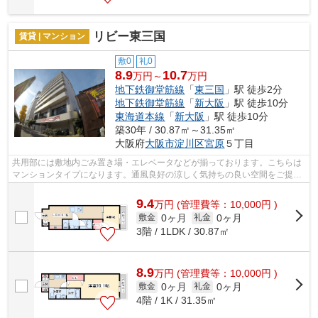
リビー東三国
賃貸 | マンション
敷0
礼0
8.9
10.7
万円～
万円
地下鉄御堂筋線
「
東三国
」駅 徒歩2分
地下鉄御堂筋線
「
新大阪
」駅 徒歩10分
東海道本線
「
新大阪
」駅 徒歩10分
築30年 / 30.87㎡～31.35㎡
大阪府
大阪市淀川区
宮原
５丁目
共用部には敷地内ごみ置き場・エレベータなどが揃っております。こちらは
マンションタイプになります。通風良好の涼しく気持ちの良い空間をご提供
いたします。2駅利用できる場所にあり...
9.4
万
円
(管理費等：10,000円 )
0ヶ月
0ヶ月
敷金
礼金
3階 / 1LDK / 30.87㎡
8.9
万
円
(管理費等：10,000円 )
0ヶ月
0ヶ月
敷金
礼金
4階 / 1K / 31.35㎡