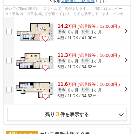
大阪府
大阪市淀川区
宮原
１丁目
歩いて470mの場所に、スマイル淀川店があります。共用部にはエレベー
タ・敷地内ごみ置き場などが揃っており、とても充実しています。メンテナ
ンスフリーになることが外観タイル張りの...
14.2
万
円
(管理費等：12,000円 )
0ヶ月
1ヶ月
敷金
礼金
4階 / 1LDK / 41.00㎡
11.3
万
円
(管理費等：10,000円 )
0ヶ月
1ヶ月
敷金
礼金
6階 / 1LDK / 34.63㎡
11.6
万
円
(管理費等：10,000円 )
0ヶ月
1ヶ月
敷金
礼金
6階 / 1LDK / 34.63㎡
3
残り
件を表示する