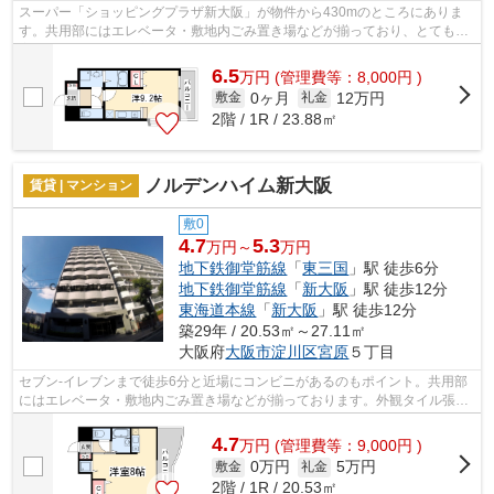
スーパー「ショッピングプラザ新大阪」が物件から430mのところにありま
す。共用部にはエレベータ・敷地内ごみ置き場などが揃っており、とても充
実しています。通風良好の涼しく気持ち...
6.5
万
円
(管理費等：8,000円 )
0ヶ月
12万円
敷金
礼金
2階 / 1R / 23.88㎡
ノルデンハイム新大阪
賃貸 | マンション
敷0
4.7
5.3
万円～
万円
地下鉄御堂筋線
「
東三国
」駅 徒歩6分
地下鉄御堂筋線
「
新大阪
」駅 徒歩12分
東海道本線
「
新大阪
」駅 徒歩12分
築29年 / 20.53㎡～27.11㎡
大阪府
大阪市淀川区
宮原
５丁目
セブン-イレブンまで徒歩6分と近場にコンビニがあるのもポイント。共用部
にはエレベータ・敷地内ごみ置き場などが揃っております。外観タイル張り
は、手入れを考えれば決して高価では...
4.7
万
円
(管理費等：9,000円 )
0万円
5万円
敷金
礼金
2階 / 1R / 20.53㎡