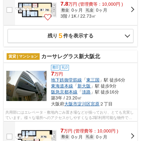
7.8
万
円
(管理費等：10,000円 )
0ヶ月
0ヶ月
敷金
礼金
3階 / 1K / 22.73㎡
5
残り
件を表示する
カーサレグラス新大阪北
賃貸 | マンション
敷0
礼0
7
万円
地下鉄御堂筋線
「
東三国
」駅 徒歩6分
東海道本線
「
新大阪
」駅 徒歩9分
阪急京都本線
「
淡路
」駅 徒歩16分
築3年 / 23.20㎡
大阪府
大阪市淀川区
宮原
２丁目
共用部にはエレベータ・敷地内ごみ置き場などが揃っており、とても充実し
ています。様々な場所へのアクセスがしやすくなる2駅利用可能な物件で
す。眺望良好な物件はこちらです。通風良...
7
万
円
(管理費等：10,000円 )
0ヶ月
0ヶ月
敷金
礼金