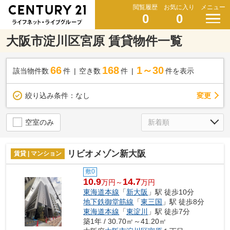
閲覧履歴
お気に入り
メニュー
0
0
大阪市淀川区宮原 賃貸物件一覧
66
168
1～30
該当物件数
件
空き数
件
件を表示
変更
絞り込み条件：
なし
空室のみ
リビオメゾン新大阪
賃貸 | マンション
敷0
10.9
14.7
万円～
万円
東海道本線
「
新大阪
」駅 徒歩10分
地下鉄御堂筋線
「
東三国
」駅 徒歩8分
東海道本線
「
東淀川
」駅 徒歩7分
築1年 / 30.70㎡～41.20㎡