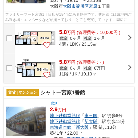
築27年 / 19.10㎡～23.15㎡
大阪府
大阪市淀川区
宮原
１丁目
ファミリーマート宮原1丁目店が184mにある物件です。共用部には敷地内ご
み置き場・エレベータなどが揃っており、とても充実しています。周辺に2
駅あるので電車通勤しやすいです。夏場...
5.8
万
円
(管理費等：10,000円 )
0ヶ月
1ヶ月
敷金
礼金
4階 / 1DK / 23.15㎡
5.8
万
円
(管理費等：- )
0ヶ月
6万円
敷金
礼金
11階 / 1K / 19.10㎡
シャトー宮原1番館
賃貸 | マンション
敷0
2.9
万円
地下鉄御堂筋線
「
東三国
」駅 徒歩6分
地下鉄御堂筋線
「
新大阪
」駅 徒歩13分
東海道本線
「
新大阪
」駅 徒歩13分
築41年 / 22.00㎡