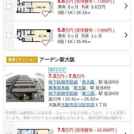
5.6
万
円
(管理費等：7,000円 )
0ヶ月
5.6万円
敷金
礼金
3階 / 1K / 26.16㎡
5.8
万
円
(管理費等：7,000円 )
0ヶ月
1ヶ月
敷金
礼金
6階 / 1K / 25.95㎡
アーデン新大阪
賃貸 | マンション
敷0
礼0
7.3
7.5
万円～
万円
地下鉄御堂筋線
「
新大阪
」駅 徒歩8分
東海道本線
「
新大阪
」駅 徒歩8分
地下鉄御堂筋線
「
東三国
」駅 徒歩6分
築22年 / 22.41㎡～25.02㎡
大阪府
大阪市淀川区
宮原
１丁目
共用部には敷地内ごみ置き場・エレベータなどが揃っており、とても充実し
ています。電車でのアクセスを快適なものにする、2駅利用可能な物件で
す。外壁にはタイルが張られています。防...
7.5
万
円
(管理費等：10,000円 )