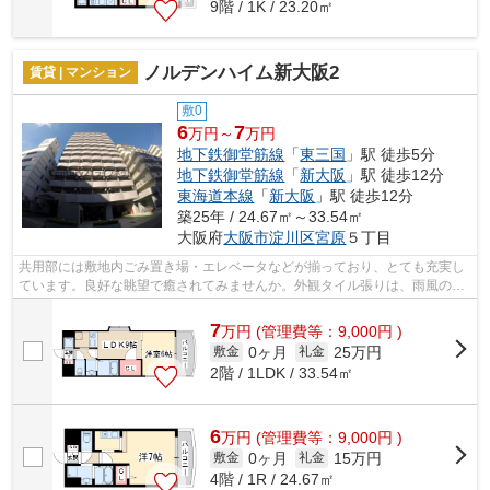
9階 / 1K / 23.20㎡
ノルデンハイム新大阪2
賃貸 | マンション
敷0
6
7
万円～
万円
地下鉄御堂筋線
「
東三国
」駅 徒歩5分
地下鉄御堂筋線
「
新大阪
」駅 徒歩12分
東海道本線
「
新大阪
」駅 徒歩12分
築25年 / 24.67㎡～33.54㎡
大阪府
大阪市淀川区
宮原
５丁目
共用部には敷地内ごみ置き場・エレベータなどが揃っており、とても充実し
ています。良好な眺望で癒されてみませんか。外観タイル張りは、雨風の侵
入を防ぎ骨組みを守ってくれます。通...
7
万
円
(管理費等：9,000円 )
0ヶ月
25万円
敷金
礼金
2階 / 1LDK / 33.54㎡
6
万
円
(管理費等：9,000円 )
0ヶ月
15万円
敷金
礼金
4階 / 1R / 24.67㎡