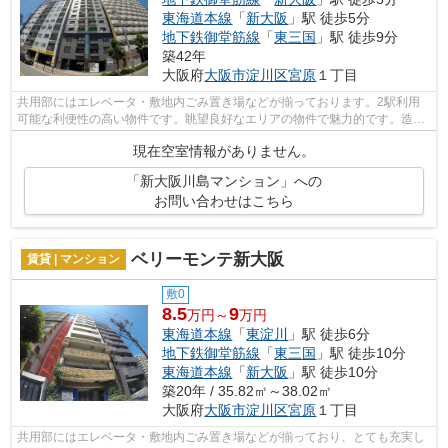
東海道本線
「
新大阪
」駅 徒歩5分
地下鉄御堂筋線
「
東三国
」駅 徒歩9分
築42年
大阪府
大阪市淀川区
宮原
１丁目
共用部にはエレベータ・敷地内ごみ置き場などが揃っております。2駅利用
可能な利便性の高い物件です。眺望良好なエリアの物件で魅力的です。造り
とデザインに関して、自信をもって情報...
現在空室情報がありません。
「新大阪川島マンション」への
お問い合わせはこちら
ベリーモンテ新大阪
賃貸 | マンション
敷0
8.5
9
万円～
万円
東海道本線
「
東淀川
」駅 徒歩6分
地下鉄御堂筋線
「
東三国
」駅 徒歩10分
東海道本線
「
新大阪
」駅 徒歩10分
築20年 / 35.82㎡～38.02㎡
大阪府
大阪市淀川区
宮原
１丁目
共用部にはエレベータ・敷地内ごみ置き場などが揃っており、とても充実し