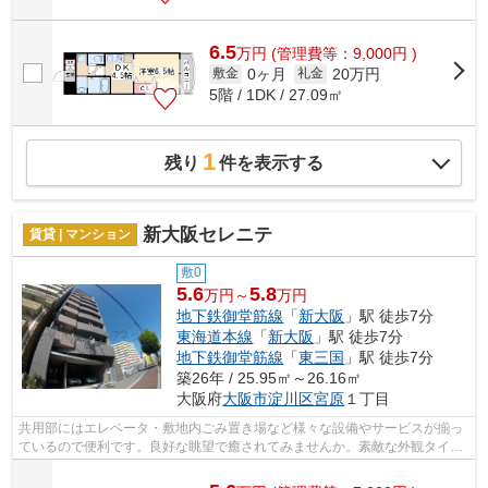
6.5
万
円
(管理費等：9,000円 )
0ヶ月
20万円
敷金
礼金
5階 / 1DK / 27.09㎡
1
残り
件を表示する
新大阪セレニテ
賃貸 | マンション
敷0
5.6
5.8
万円～
万円
地下鉄御堂筋線
「
新大阪
」駅 徒歩7分
東海道本線
「
新大阪
」駅 徒歩7分
地下鉄御堂筋線
「
東三国
」駅 徒歩7分
築26年 / 25.95㎡～26.16㎡
大阪府
大阪市淀川区
宮原
１丁目
共用部にはエレベータ・敷地内ごみ置き場など様々な設備やサービスが揃っ
ているので便利です。良好な眺望で癒されてみませんか。素敵な外観タイル
張り仕上げの物件。2駅利用できる場所...