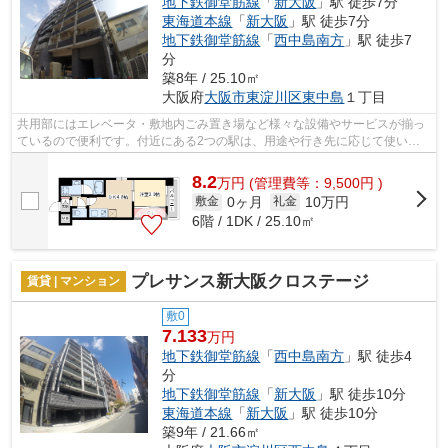
地下鉄御堂筋線
「
新大阪
」駅 徒歩7分
東海道本線
「
新大阪
」駅 徒歩7分
地下鉄御堂筋線
「
西中島南方
」駅 徒歩7
分
築8年 / 25.10㎡
大阪府
大阪市東淀川区
東中島
１丁目
共用部にはエレベータ・敷地内ごみ置き場など様々な設備やサービスが揃っ
ているので便利です。付近にある2つの駅は、用途や行き先に応じて使い分
けることができます。防犯対策もバッチ...
8.2
万
円
(管理費等：9,500円 )
0ヶ月
10万円
敷金
礼金
6階 / 1DK / 25.10㎡
プレサンス新大阪クロステージ
賃貸 | マンション
敷0
7.133
万円
地下鉄御堂筋線
「
西中島南方
」駅 徒歩4
分
地下鉄御堂筋線
「
新大阪
」駅 徒歩10分
東海道本線
「
新大阪
」駅 徒歩10分
築9年 / 21.66㎡