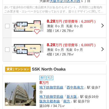
大阪府
大阪市淀川区
木川西
１丁目
歩いて徒歩6分の場所に食品館木川があるのもポイント。共用部には敷地内
ごみ置き場・エレベータなどが揃っております。造りとデザインに関して、
自信をもって情報を提供できるマンショ...
8.28
万
円
(管理費等：6,200円 )
0ヶ月
0ヶ月
敷金
礼金
3階 / 1K / 26.78㎡
8.28
万
円
(管理費等：6,000円 )
0ヶ月
0ヶ月
敷金
礼金
4階 / 1K / 26.78㎡
SSK North Osaka
賃貸 | マンション
敷0
礼0
8
万円
地下鉄御堂筋線
「
西中島南方
」駅 徒歩7
分
地下鉄御堂筋線
「
新大阪
」駅 徒歩16分
阪急京都本線
「
南方
」駅 徒歩7分
築10年 / 34.71㎡