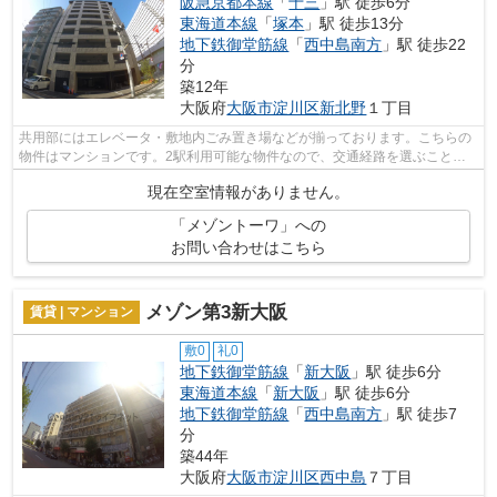
阪急京都本線
「
十三
」駅 徒歩6分
東海道本線
「
塚本
」駅 徒歩13分
地下鉄御堂筋線
「
西中島南方
」駅 徒歩22
分
築12年
大阪府
大阪市淀川区
新北野
１丁目
共用部にはエレベータ・敷地内ごみ置き場などが揃っております。こちらの
物件はマンションです。2駅利用可能な物件なので、交通経路を選ぶことが
できます。四季折々の風を感じられる通...
現在空室情報がありません。
「メゾントーワ」への
お問い合わせはこちら
メゾン第3新大阪
賃貸 | マンション
敷0
礼0
地下鉄御堂筋線
「
新大阪
」駅 徒歩6分
東海道本線
「
新大阪
」駅 徒歩6分
地下鉄御堂筋線
「
西中島南方
」駅 徒歩7
分
築44年
大阪府
大阪市淀川区
西中島
７丁目