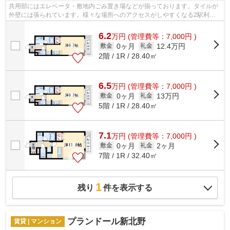
共用部にはエレベータ・敷地内ごみ置き場などが揃っております。タイルが
外壁には張られています。様々な場所へのアクセスがしやすくなる2駅利用
可能な物件です。防犯対策もバッチリな...
6.2
万
円
(管理費等：7,000円 )
0ヶ月
12.4万円
敷金
礼金
2階 / 1R / 28.40㎡
6.5
万
円
(管理費等：7,000円 )
0ヶ月
13万円
敷金
礼金
5階 / 1R / 28.40㎡
7.1
万
円
(管理費等：7,000円 )
0ヶ月
2ヶ月
敷金
礼金
7階 / 1R / 32.40㎡
1
残り
件を表示する
プランドール新北野
賃貸 | マンション