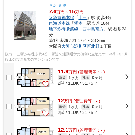
礼0
新築
7.6
15
万円～
万円
阪急京都本線
「
十三
」駅 徒歩4分
東海道本線
「
塚本
」駅 徒歩18分
地下鉄御堂筋線
「
西中島南方
」駅 徒歩24
分
築1年未満 / 21.17㎡～33.25㎡
大阪府
大阪市淀川区
新北野
１丁目
阪急 十三駅から徒歩約4分 駅近で通勤通学に便利な立地です 令和8年3月
竣工の設備充実のマンションです
11.9
万
円
(管理費等：- )
1ヶ月
0ヶ月
敷金
礼金
2階 / 1LDK / 31.75㎡
12
万
円
(管理費等：- )
1ヶ月
0ヶ月
敷金
礼金
2階 / 1LDK / 31.75㎡
12.1
万
円
(管理費等：- )