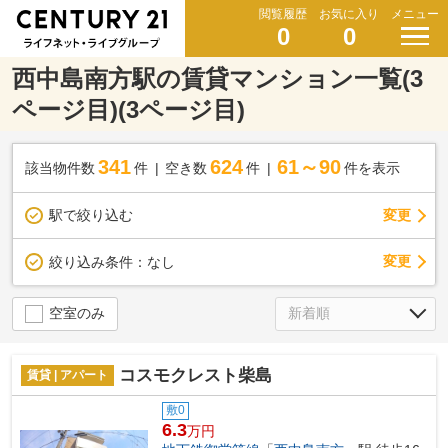
閲覧履歴
お気に入り
メニュー
0
0
西中島南方駅の賃貸マンション一覧(3
ページ目)(3ページ目)
341
624
61～90
該当物件数
件
空き数
件
件を表示
駅で絞り込む
変更
変更
絞り込み条件：
なし
空室のみ
コスモクレスト柴島
賃貸 | アパート
敷0
6.3
万円