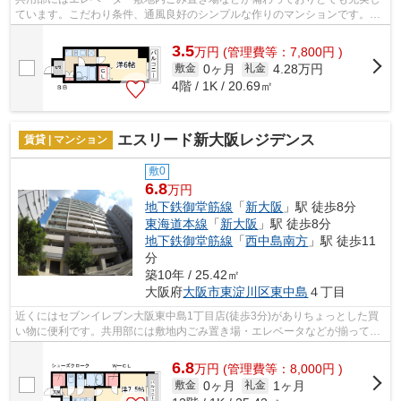
ています。こだわり条件、通風良好のシンプルな作りのマンションです。気
分が落ちた時には換気でリフレッシュ...
3.5
万
円
(管理費等：7,800円 )
0ヶ月
4.28万円
敷金
礼金
4階 / 1K / 20.69㎡
エスリード新大阪レジデンス
賃貸 | マンション
敷0
6.8
万円
地下鉄御堂筋線
「
新大阪
」駅 徒歩8分
東海道本線
「
新大阪
」駅 徒歩8分
地下鉄御堂筋線
「
西中島南方
」駅 徒歩11
分
築10年 / 25.42㎡
大阪府
大阪市東淀川区
東中島
４丁目
近くにはセブンイレブン大阪東中島1丁目店(徒歩3分)がありちょっとした買
い物に便利です。共用部には敷地内ごみ置き場・エレベータなどが揃ってお
り、とても充実しています。物件の近...
6.8
万
円
(管理費等：8,000円 )
0ヶ月
1ヶ月
敷金
礼金