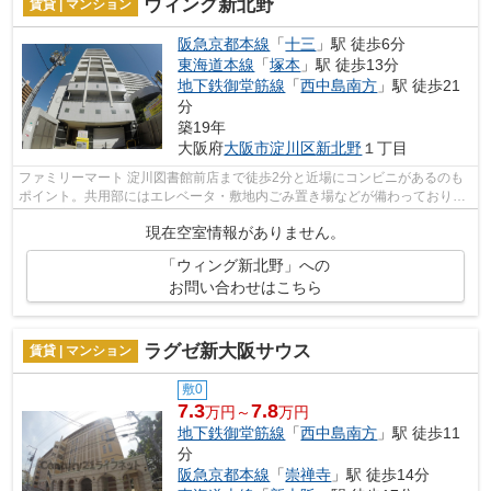
ウィング新北野
賃貸 | マンション
阪急京都本線
「
十三
」駅 徒歩6分
東海道本線
「
塚本
」駅 徒歩13分
地下鉄御堂筋線
「
西中島南方
」駅 徒歩21
分
築19年
大阪府
大阪市淀川区
新北野
１丁目
ファミリーマート 淀川図書館前店まで徒歩2分と近場にコンビニがあるのも
ポイント。共用部にはエレベータ・敷地内ごみ置き場などが備わっておりと
ても充実しています。風通しの良い物...
現在空室情報がありません。
「ウィング新北野」への
お問い合わせはこちら
ラグゼ新大阪サウス
賃貸 | マンション
敷0
7.3
7.8
万円～
万円
地下鉄御堂筋線
「
西中島南方
」駅 徒歩11
分
阪急京都本線
「
崇禅寺
」駅 徒歩14分