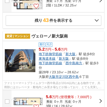
1ヶ月
0ヶ月
敷金
礼金
2階 / 1LDK / 32.25㎡
43
残り
件を表示する
ヴェローノ新大阪南
賃貸 | マンション
敷0
礼0
5.2
5.6
万円～
万円
地下鉄御堂筋線
「
新大阪
」駅 徒歩8分
東海道本線
「
新大阪
」駅 徒歩8分
地下鉄御堂筋線
「
西中島南方
」駅 徒歩3
分
築28年 / 23.10㎡～28.62㎡
大阪府
大阪市淀川区
西中島
６丁目
ファミリーマートプライムタワー西中島店が191m以内にある物件です。共
用部にはエレベータ・敷地内ごみ置き場などが揃っており、とても充実して
います。外壁にはタイルが張られていま...
5.6
万
円
(管理費等：7,000円 )
0ヶ月
0ヶ月
敷金
礼金
3階 / 1K / 28.62㎡