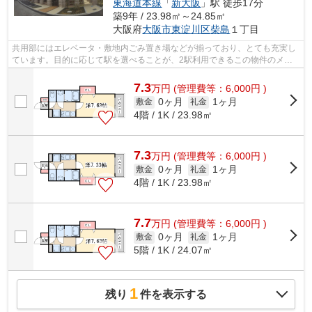
東海道本線
「
新大阪
」駅 徒歩17分
築9年 / 23.98㎡～24.85㎡
大阪府
大阪市東淀川区
柴島
１丁目
共用部にはエレベータ・敷地内ごみ置き場などが揃っており、とても充実し
ています。目的に応じて駅を選べることが、2駅利用できるこの物件のメリ
ットです。防犯対策もバッチリなマンシ...
7.3
万
円
(管理費等：6,000円 )
0ヶ月
1ヶ月
敷金
礼金
4階 / 1K / 23.98㎡
7.3
万
円
(管理費等：6,000円 )
0ヶ月
1ヶ月
敷金
礼金
4階 / 1K / 23.98㎡
7.7
万
円
(管理費等：6,000円 )
0ヶ月
1ヶ月
敷金
礼金
5階 / 1K / 24.07㎡
1
残り
件を表示する