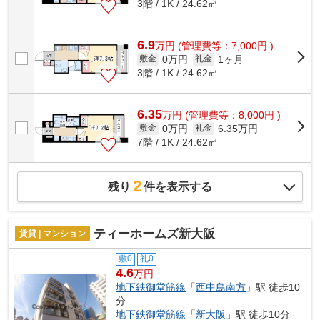
3階 / 1K / 24.62㎡
6.9
万
円
(管理費等：7,000円 )
0万円
1ヶ月
敷金
礼金
3階 / 1K / 24.62㎡
6.35
万
円
(管理費等：8,000円 )
0万円
6.35万円
敷金
礼金
7階 / 1K / 24.62㎡
2
残り
件を表示する
ティーホームズ新大阪
賃貸 | マンション
敷0
礼0
4.6
万円
地下鉄御堂筋線
「
西中島南方
」駅 徒歩10
分
地下鉄御堂筋線
「
新大阪
」駅 徒歩10分