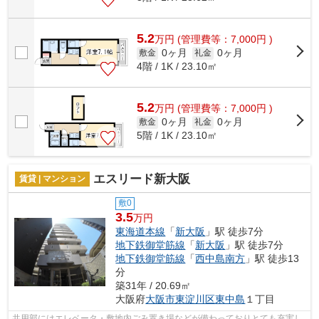
5.2
万
円
(管理費等：7,000円 )
0ヶ月
0ヶ月
敷金
礼金
4階 / 1K / 23.10㎡
5.2
万
円
(管理費等：7,000円 )
0ヶ月
0ヶ月
敷金
礼金
5階 / 1K / 23.10㎡
エスリード新大阪
賃貸 | マンション
敷0
3.5
万円
東海道本線
「
新大阪
」駅 徒歩7分
地下鉄御堂筋線
「
新大阪
」駅 徒歩7分
地下鉄御堂筋線
「
西中島南方
」駅 徒歩13
分
築31年 / 20.69㎡
大阪府
大阪市東淀川区
東中島
１丁目
共用部にはエレベータ・敷地内ごみ置き場などが備わっておりとても充実し