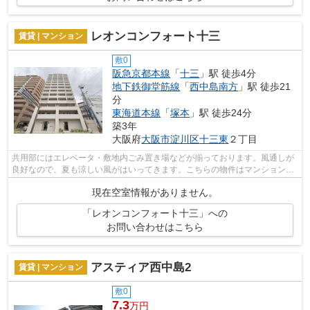
レオンコンフォート十三
賃貸 | マンション
敷0
阪急京都本線
「
十三
」駅 徒歩4分
地下鉄御堂筋線
「
西中島南方
」駅 徒歩21
分
東海道本線
「
塚本
」駅 徒歩24分
築3年
大阪府
大阪市淀川区
十三東
２丁目
共用部にはエレベータ・敷地内ごみ置き場などが揃っております。風通しが
良好なので、夏も涼しい風がはいってきます。こちらの物件はマンションで
す。2駅利用可能の物件です。賃貸情報...
現在空室情報がありません。
「レオンコンフォート十三」への
お問い合わせはこちら
アスティア西中島2
賃貸 | マンション
敷0
7.3
万円