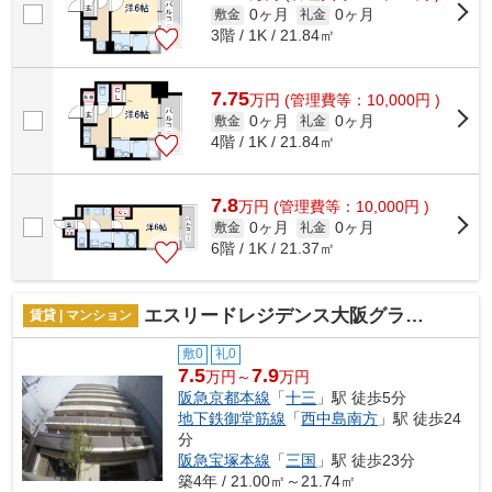
0ヶ月
0ヶ月
敷金
礼金
3階 / 1K / 21.84㎡
7.75
万
円
(管理費等：10,000円 )
0ヶ月
0ヶ月
敷金
礼金
4階 / 1K / 21.84㎡
7.8
万
円
(管理費等：10,000円 )
0ヶ月
0ヶ月
敷金
礼金
6階 / 1K / 21.37㎡
エスリードレジデンス大阪グランノース1
賃貸 | マンション
敷0
礼0
7.5
7.9
万円～
万円
阪急京都本線
「
十三
」駅 徒歩5分
地下鉄御堂筋線
「
西中島南方
」駅 徒歩24
分
阪急宝塚本線
「
三国
」駅 徒歩23分
築4年 / 21.00㎡～21.74㎡