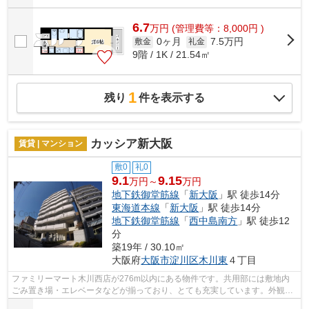
6.7
万
円
(管理費等：8,000円 )
0ヶ月
7.5万円
敷金
礼金
9階 / 1K / 21.54㎡
1
残り
件を表示する
カッシア新大阪
賃貸 | マンション
敷0
礼0
9.1
9.15
万円～
万円
地下鉄御堂筋線
「
新大阪
」駅 徒歩14分
東海道本線
「
新大阪
」駅 徒歩14分
地下鉄御堂筋線
「
西中島南方
」駅 徒歩12
分
築19年 / 30.10㎡
大阪府
大阪市淀川区
木川東
４丁目
ファミリーマート木川西店が276m以内にある物件です。共用部には敷地内
ごみ置き場・エレベータなどが揃っており、とても充実しています。外観タ
イル張りなので、年月とともに味わいが...