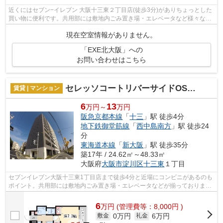
近くにはセブン−イレブン 大阪十三東２丁目店(徒歩3分)がありちょっとした
買い物に便利です。共用部には敷地内ごみ置き場・エレベータなど様々な設
備やサービスが揃っているので便利で...
現在空室情報がありません。
「EXE北大阪」への
お問い合わせはこちら
セレッソコートリバーサイドOSAKA
賃貸 | マンション
6
13
万円～
万円
阪急京都本線
「
十三
」駅 徒歩4分
地下鉄御堂筋線
「
西中島南方
」駅 徒歩24
分
東海道本線
「
新大阪
」駅 徒歩35分
築17年 / 24.62㎡～48.33㎡
大阪府
大阪市淀川区
十三東
１丁目
セブンイレブン大阪十三東1丁目店まで徒歩4分と近場にコンビニがあるのも
ポイント。共用部には敷地内ごみ置き場・エレベータなどが揃っておりま
す。外壁にはタイルが張られています。...
6
万
円
(管理費等：8,000円 )
0万円
6万円
敷金
礼金