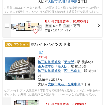
大阪府
大阪市淀川区
西中島
２丁目
共用部にはエレベータ・敷地内ごみ置き場など様々な設備やサービスが揃っ
ているので便利です。いつでも快適空間を味わえる通風良好な気持ちよいマ
ンション。眺望良好で景色が楽しめま...
8
万
円
(管理費等：10,000円 )
0ヶ月
0万円
敷金
礼金
2階 / 1K / 34.71㎡
ホワイトハイツカドタ
賃貸 | マンション
敷0
7
万円
地下鉄御堂筋線
「
新大阪
」駅 徒歩5分
東海道本線
「
新大阪
」駅 徒歩5分
地下鉄御堂筋線
「
西中島南方
」駅 徒歩12
分
築39年 / 35.68㎡
大阪府
大阪市東淀川区
東中島
１丁目
セブン−イレブン 大阪宮原１丁目店まで徒歩3分と近場にコンビニがあるのも
ポイント。共用部には敷地内ごみ置き場・エレベータなどが備わっておりと
ても充実しています。移動範囲が広が...
7
万
円
(管理費等：8,000円 )