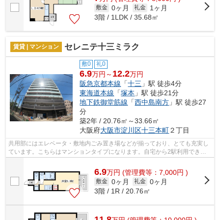
0ヶ月
1ヶ月
敷金
礼金
3階 / 1LDK / 35.68㎡
セレニテ十三ミラク
賃貸 | マンション
敷0
礼0
6.9
12.2
万円～
万円
阪急京都本線
「
十三
」駅 徒歩4分
東海道本線
「
塚本
」駅 徒歩21分
地下鉄御堂筋線
「
西中島南方
」駅 徒歩27
分
築2年 / 20.76㎡～33.66㎡
大阪府
大阪市淀川区
十三本町
２丁目
共用部にはエレベータ・敷地内ごみ置き場などが揃っており、とても充実し
ています。こちらはマンションタイプになります。自宅から2駅利用でき
る、利便性の高いマンションです。通風良...
6.9
万
円
(管理費等：7,000円 )
0ヶ月
0ヶ月
敷金
礼金
3階 / 1R / 20.76㎡
11.8
万
円
(管理費等：10,000円 )