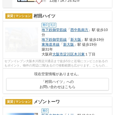
12階 / 1K / 25.42㎡
村田ハイツ
賃貸 | マンション
敷0
礼0
地下鉄御堂筋線
「
西中島南方
」駅 徒歩10
分
地下鉄御堂筋線
「
新大阪
」駅 徒歩19分
東海道本線
「
新大阪
」駅 徒歩19分
築31年
大阪府
大阪市淀川区
木川東
１丁目
セブンイレブン大阪木川西淀川通店まで徒歩5分と近場にコンビニがあるの
もポイント。物件の周辺に2駅あるので移動範囲も広がります。こちらの物
件はマンションです。通風良好のマンシ...
現在空室情報がありません。
「村田ハイツ」への
お問い合わせはこちら
メゾントーワ
賃貸 | マンション
敷0