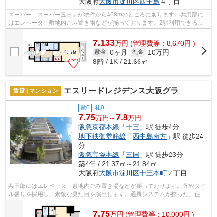
大阪府
大阪市淀川区
西中島
４丁目
スーパー「スーパー玉出」が物件から468mのところにあります。共用部に
はエレベータ・敷地内ごみ置き場などが揃っております。2駅利用できる場
所にあり、行き先に合わせて使い分けがで...
7.133
万
円
(管理費等：8,670円 )
0ヶ月
10万円
敷金
礼金
8階 / 1K / 21.66㎡
エスリードレジデンス大阪グランノース2
賃貸 | マンション
敷0
礼0
7.75
7.8
万円～
万円
阪急京都本線
「
十三
」駅 徒歩4分
地下鉄御堂筋線
「
西中島南方
」駅 徒歩24
分
阪急宝塚本線
「
三国
」駅 徒歩23分
築4年 / 21.37㎡～21.84㎡
大阪府
大阪市淀川区
十三本町
２丁目
共用部にはエレベータ・敷地内ごみ置き場などが揃っております。外観タイ
ル張りを採用し、素敵な見た目を演出します。通風システムが整った、住環
境の良い安心の物件です。周辺に駅が...
7.75
万
円
(管理費等：10,000円 )