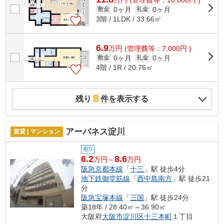
0ヶ月
0ヶ月
敷金
礼金
3階 / 1LDK / 33.66㎡
6.9
万
円
(管理費等：7,000円 )
0ヶ月
0ヶ月
敷金
礼金
4階 / 1R / 20.76㎡
8
残り
件を表示する
アーバネス淀川
賃貸 | マンション
敷0
6.2
8.6
万円～
万円
阪急京都本線
「
十三
」駅 徒歩4分
地下鉄御堂筋線
「
西中島南方
」駅 徒歩21
分
阪急宝塚本線
「
三国
」駅 徒歩24分
築18年 / 28.40㎡～36.90㎡
大阪府
大阪市淀川区
十三本町
１丁目