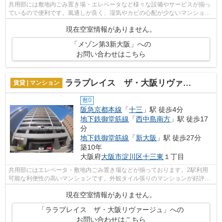
共用部には敷地内ごみ置き場・エレベータなど様々な設備やサービスが揃っ
ているので便利です。風通しが良く、湿気やカビの心配が少ないマンション
です。2駅利用可能な物件で移動範囲が...
現在空室情報がありません。
「メゾン第3新大阪」への
お問い合わせはこちら
ララプレイス ザ・大阪リヴァージュ
賃貸 | マンション
敷0
阪急京都本線
「
十三
」駅 徒歩4分
地下鉄御堂筋線
「
西中島南方
」駅 徒歩17
分
地下鉄御堂筋線
「
新大阪
」駅 徒歩27分
築10年
大阪府
大阪市淀川区
十三東
１丁目
共用部にはエレベータ・敷地内ごみ置き場などが揃っております。2駅利用
可能な利便性の高いマンションです。外観タイル張りのマンションが好評と
なっています。常に新鮮な空気を取り入...
現在空室情報がありません。
「ララプレイス ザ・大阪リヴァージュ」への
お問い合わせはこちら