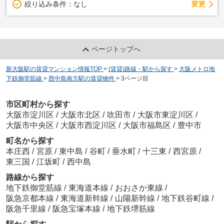
変更
絞り込み条件：
なし
ページトップへ
新大阪駅の賃貸マンション情報TOP
>
(賃貸)路線・駅から探す
>
大阪メトロ地
下鉄御堂筋線
>
西中島南方駅の賃貸物件
>
3ページ目
市区町村から探す
大阪市淀川区
/
大阪市北区
/
吹田市
/
大阪市東淀川区
/
大阪市中央区
/
大阪市西淀川区
/
大阪市福島区
/
豊中市
町名から探す
本庄西
/
宮原
/
東中島
/
谷町
/
垂水町
/
十三東
/
西宮原
/
東三国
/
江坂町
/
西中島
路線から探す
地下鉄御堂筋線
/
東海道本線
/
おおさか東線
/
阪急京都本線
/
東海道新幹線
/
山陽新幹線
/
地下鉄谷町線
/
阪急千里線
/
阪急宝塚本線
/
地下鉄堺筋線