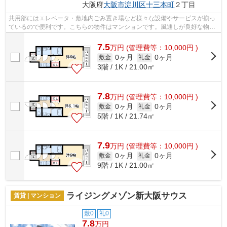
大阪府
大阪市淀川区
十三本町
２丁目
共用部にはエレベータ・敷地内ごみ置き場など様々な設備やサービスが揃っ
ているので便利です。こちらの物件はマンションです。風通しが良好な物件
です。付近に駅が2駅あり、行き先に応...
7.5
万
円
(管理費等：10,000円 )
0ヶ月
0ヶ月
敷金
礼金
3階 / 1K / 21.00㎡
7.8
万
円
(管理費等：10,000円 )
0ヶ月
0ヶ月
敷金
礼金
5階 / 1K / 21.74㎡
7.9
万
円
(管理費等：10,000円 )
0ヶ月
0ヶ月
敷金
礼金
9階 / 1K / 21.00㎡
ライジングメゾン新大阪サウス
賃貸 | マンション
敷0
礼0
7.8
万円