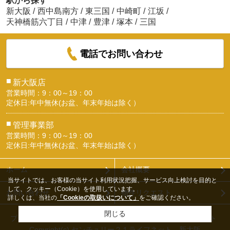
駅から探す
新大阪
/
西中島南方
/
東三国
/
中崎町
/
江坂
/
天神橋筋六丁目
/
中津
/
豊津
/
塚本
/
三国
電話でお問い合わせ
■
新大阪店
営業時間：9：00～19：00
定休日:年中無休(お盆、年末年始は除く）
■
管理事業部
営業時間：9：00～19：00
定休日:年中無休(お盆、年末年始は除く）
ホーム
会社概要
当サイトでは、お客様の当サイト利用状況把握、サービス向上検討を目的と
して、クッキー（Cookie）を使用しています。
お問い合わせ
物件リクエスト
詳しくは、当社の
「Cookieの取扱いについて」
をご確認ください。
閉じる
プライバシーポリシー
利用規約
アクセスマップ
PCサイト
Copyright(c) センチュリー２１ライフネット 新大阪