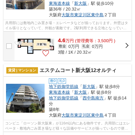
東海道本線
「
新大阪
」駅 徒歩10分
築36年 / 20.32㎡
大阪府
大阪市東淀川区
東中島
２丁目
共用部には敷地内ごみ置き場・エレベータなどが揃っております。外壁はタ
イル張りとなっていて、外観が素敵です。2駅利用できる立地となってい
て、アクセスが良いです。防犯対策もバッ...
4.6
万
円
(管理費等：3,500円 )
0万円
0万円
敷金
礼金
3階 / 1K / 20.32㎡
エステムコート新大阪12オルティ
賃貸 | マンション
敷0
礼0
地下鉄御堂筋線
「
新大阪
」駅 徒歩8分
東海道本線
「
新大阪
」駅 徒歩8分
地下鉄御堂筋線
「
西中島南方
」駅 徒歩14
分
築8年
大阪府
大阪市東淀川区
東中島
４丁目
コンビニ「ローソン新大阪東」が116m以内にある物件です。共用部にはエレ
ベータ・敷地内ごみ置き場など様々な設備やサービスが揃っているので便利
です。通風良好な条件は健康面でも大...