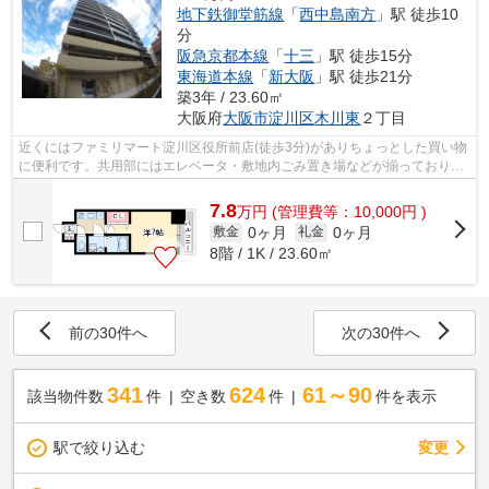
地下鉄御堂筋線
「
西中島南方
」駅 徒歩10
分
阪急京都本線
「
十三
」駅 徒歩15分
東海道本線
「
新大阪
」駅 徒歩21分
築3年 / 23.60㎡
大阪府
大阪市淀川区
木川東
２丁目
近くにはファミリマート淀川区役所前店(徒歩3分)がありちょっとした買い物
に便利です。共用部にはエレベータ・敷地内ごみ置き場などが揃っておりま
す。風通しが良く真夏の暑い日も快適...
7.8
万
円
(管理費等：10,000円 )
0ヶ月
0ヶ月
敷金
礼金
8階 / 1K / 23.60㎡
前の30件へ
次の30件へ
341
624
61～90
該当物件数
件
空き数
件
件を表示
駅で絞り込む
変更