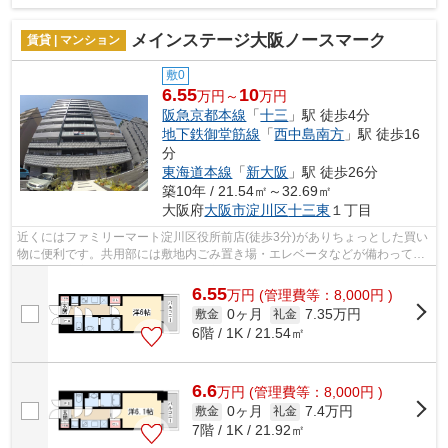
メインステージ大阪ノースマーク
賃貸 | マンション
敷0
6.55
10
万円～
万円
阪急京都本線
「
十三
」駅 徒歩4分
地下鉄御堂筋線
「
西中島南方
」駅 徒歩16
分
東海道本線
「
新大阪
」駅 徒歩26分
築10年 / 21.54㎡～32.69㎡
大阪府
大阪市淀川区
十三東
１丁目
近くにはファミリーマート淀川区役所前店(徒歩3分)がありちょっとした買い
物に便利です。共用部には敷地内ごみ置き場・エレベータなどが備わってお
りとても充実しています。風通しが良...
6.55
万
円
(管理費等：8,000円 )
0ヶ月
7.35万円
敷金
礼金
6階 / 1K / 21.54㎡
6.6
万
円
(管理費等：8,000円 )
0ヶ月
7.4万円
敷金
礼金
7階 / 1K / 21.92㎡