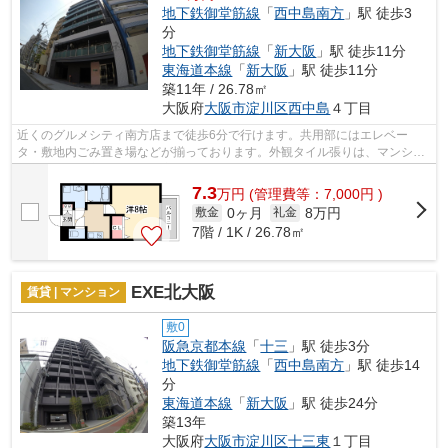
地下鉄御堂筋線
「
西中島南方
」駅 徒歩3
分
地下鉄御堂筋線
「
新大阪
」駅 徒歩11分
東海道本線
「
新大阪
」駅 徒歩11分
築11年 / 26.78㎡
大阪府
大阪市淀川区
西中島
４丁目
近くのグルメシティ南方店まで徒歩6分で行けます。共用部にはエレベー
タ・敷地内ごみ置き場などが揃っております。外観タイル張りは、マンショ
ンの骨組みを守るのにも役立ちます。マン...
7.3
万
円
(管理費等：7,000円 )
0ヶ月
8万円
敷金
礼金
7階 / 1K / 26.78㎡
EXE北大阪
賃貸 | マンション
敷0
阪急京都本線
「
十三
」駅 徒歩3分
地下鉄御堂筋線
「
西中島南方
」駅 徒歩14
分
東海道本線
「
新大阪
」駅 徒歩24分
築13年
大阪府
大阪市淀川区
十三東
１丁目