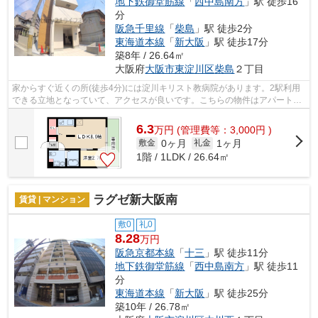
地下鉄御堂筋線
「
西中島南方
」駅 徒歩16
分
阪急千里線
「
柴島
」駅 徒歩2分
東海道本線
「
新大阪
」駅 徒歩17分
築8年 / 26.64㎡
大阪府
大阪市東淀川区
柴島
２丁目
家からすぐ近くの所(徒歩4分)には淀川キリスト教病院があります。2駅利用
できる立地となっていて、アクセスが良いです。こちらの物件はアパートで
す。デザイナーズ物件はいかがでしょ...
6.3
万
円
(管理費等：3,000円 )
0ヶ月
1ヶ月
敷金
礼金
1階 / 1LDK / 26.64㎡
ラグゼ新大阪南
賃貸 | マンション
敷0
礼0
8.28
万円
阪急京都本線
「
十三
」駅 徒歩11分
地下鉄御堂筋線
「
西中島南方
」駅 徒歩11
分
東海道本線
「
新大阪
」駅 徒歩25分
築10年 / 26.78㎡