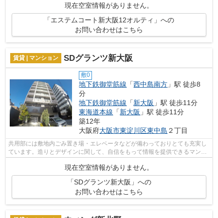
現在空室情報がありません。
「エステムコート新大阪12オルティ」への
お問い合わせはこちら
SDグランツ新大阪
賃貸 | マンション
敷0
地下鉄御堂筋線
「
西中島南方
」駅 徒歩8
分
地下鉄御堂筋線
「
新大阪
」駅 徒歩11分
東海道本線
「
新大阪
」駅 徒歩11分
築12年
大阪府
大阪市東淀川区
東中島
２丁目
共用部には敷地内ごみ置き場・エレベータなどが備わっておりとても充実し
ています。造りとデザインに関して、自信をもって情報を提供できるマンシ
ョンです。タイルが張られているきれ...
現在空室情報がありません。
「SDグランツ新大阪」への
お問い合わせはこちら