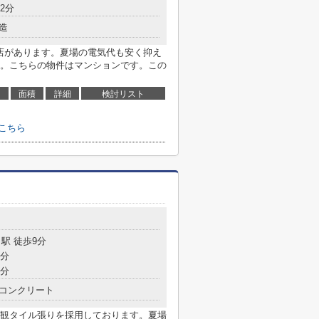
2分
造
六店があります。夏場の電気代も安く抑え
。こちらの物件はマンションです。この
面積
詳細
検討リスト
こちら
駅 徒歩9分
8分
9分
コンクリート
観タイル張りを採用しております。夏場