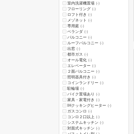
室内洗濯機置場
(-)
フローリング
(-)
ロフト付き
(-)
メゾネット
(-)
専用庭
(-)
ベランダ
(-)
バルコニー
(-)
ルーフバルコニー
(-)
出窓
(-)
都市ガス
(-)
オール電化
(-)
エレベーター
(-)
２面バルコニー
(-)
照明器具付き
(-)
コインランドリー
(-)
駐輪場
(-)
バイク置場あり
(-)
家具・家電付き
(-)
IHクッキングヒーター
(-)
ガスコンロ
(-)
コンロ２口以上
(-)
システムキッチン
(-)
対面式キッチン
(-)
バス・トイレ別