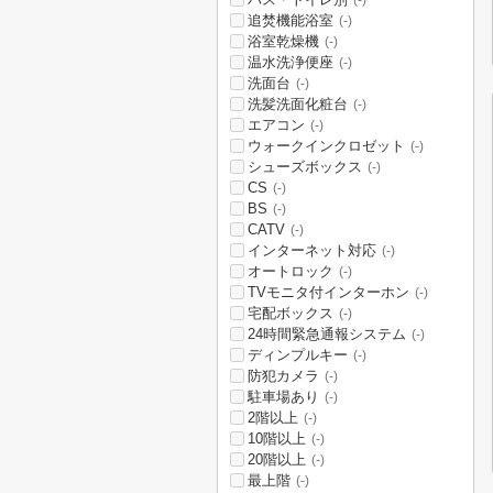
(-)
追焚機能浴室
(-)
浴室乾燥機
(-)
温水洗浄便座
(-)
洗面台
(-)
洗髪洗面化粧台
(-)
エアコン
(-)
ウォークインクロゼット
(-)
シューズボックス
(-)
CS
(-)
BS
(-)
CATV
(-)
インターネット対応
(-)
オートロック
(-)
TVモニタ付インターホン
(-)
宅配ボックス
(-)
24時間緊急通報システム
(-)
ディンプルキー
(-)
防犯カメラ
(-)
駐車場あり
(-)
2階以上
(-)
10階以上
(-)
20階以上
(-)
最上階
(-)