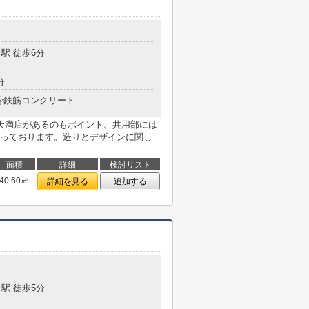
駅 徒歩6分
分
骨鉄筋コンクリート
天満店があるのもポイント。共用部には
っております。造りとデザインに関し
面積
詳細
検討リスト
40.60㎡
詳細を見る
追加する
駅 徒歩5分