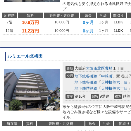
の電気代も安く抑えられる通風良好で快
プ...
所在階
賃料
管理費・共益費
敷金
礼金
間取り
10.9
万円
0ヶ月
7階
10,000円
1ヶ月
1LDK
11.2
万円
0ヶ月
12階
10,000円
1ヶ月
1LDK
ルミエール北梅田
大阪府
大阪市北区
豊崎
１丁目
住所
交通
地下鉄谷町線
「
中崎町
」駅 徒歩
地下鉄谷町線
「
天神橋筋六丁目
」
地下鉄堺筋線
「
天神橋筋六丁目
」
築16年
9階建
鉄筋
築年
階数
構造
家から徒歩5分の位置に大阪中崎郵便局
地内ごみ置き場など様々な設備やサービ
イル...
所在階
賃料
管理費・共益費
敷金
礼金
間取り