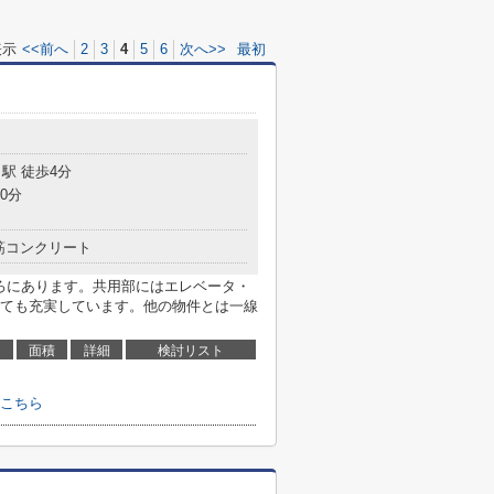
表示
<<前へ
2
3
4
5
6
次へ>>
最初
駅 徒歩4分
0分
筋コンクリート
ころにあります。共用部にはエレベータ・
ても充実しています。他の物件とは一線
面積
詳細
検討リスト
こちら