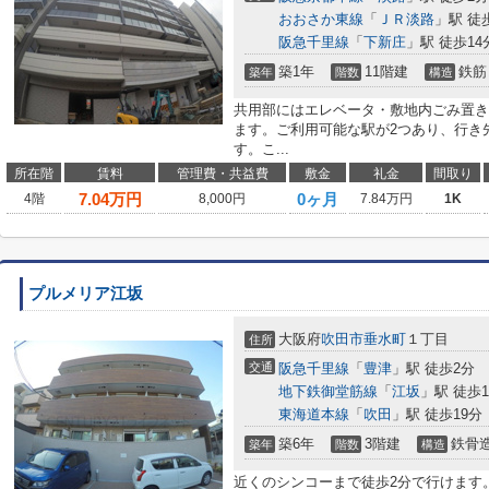
おおさか東線
「
ＪＲ淡路
」駅 徒
阪急千里線
「
下新庄
」駅 徒歩14
築1年
11階建
鉄筋
築年
階数
構造
共用部にはエレベータ・敷地内ごみ置き
ます。ご利用可能な駅が2つあり、行き
す。こ...
所在階
賃料
管理費・共益費
敷金
礼金
間取り
7.04
万円
0ヶ月
4階
8,000円
7.84万円
1K
プルメリア江坂
大阪府
吹田市
垂水町
１丁目
住所
交通
阪急千里線
「
豊津
」駅 徒歩2分
地下鉄御堂筋線
「
江坂
」駅 徒歩1
東海道本線
「
吹田
」駅 徒歩19分
築6年
3階建
鉄骨
築年
階数
構造
近くのシンコーまで徒歩2分で行けます