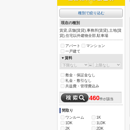
種別で絞り込む
現在の種別
賃貸,店舗(賃貸),事務所(賃貸),土地(賃
貸),住宅以外建物全部,駐車場
アパート
マンション
一戸建て
▼賃料
～
敷金・保証金なし
礼金・敷引なし
共益費・管理費込み
460
件が該当
間取り
ワンルーム
1K
1DK
1LDK
2K
2DK