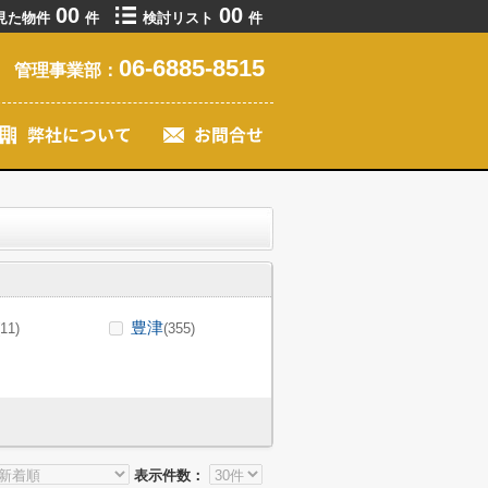
00
00
見た物件
件
検討リスト
件
06-6885-8515
管理事業部：
豊津
(11)
(355)
表示件数：