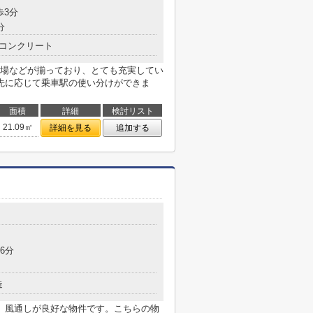
歩3分
分
コンクリート
場などが揃っており、とても充実してい
先に応じて乗車駅の使い分けができま
面積
詳細
検討リスト
21.09㎡
詳細を見る
追加する
6分
造
。風通しが良好な物件です。こちらの物