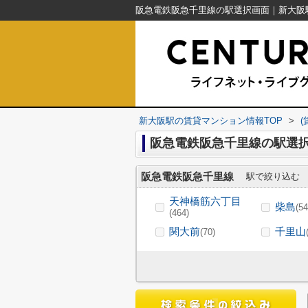
新大阪駅の賃貸マンション情報TOP
>
阪急電鉄阪急千里線の駅選択
阪急電鉄阪急千里線
駅で絞り込む
天神橋筋六丁目
柴島
(54
(464)
関大前
千里山
(70)