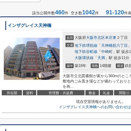
460
1042
91-120
該当公開件数
件 空き数
件
件
インザグレイス天神橋
大阪府
大阪市北区
本庄東
２丁目
住所
交通
地下鉄堺筋線
「
天神橋筋六丁目
」
地下鉄谷町線
「
中崎町
」駅 徒歩1
大阪環状線
「
天満
」駅 徒歩11分
築18年
14階建
鉄
築年
階数
構造
大阪市立北図書館が家から360mのと
敷地内ごみ置き場などが備わっておりと
を画...
所在階
賃料
管理費・共益費
敷金
礼金
間取り
現在空室情報がありません。
インザグレイス天神橋へのお問い合わせは