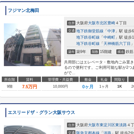
フジマン北梅田
大阪府
大阪市北区
豊崎
４丁目
住所
交通
地下鉄御堂筋線
「
中津
」駅 徒歩
地下鉄谷町線
「
中崎町
」駅 徒歩1
地下鉄谷町線
「
天神橋筋六丁目
」
築9年
15階建
鉄筋
築年
階数
構造
共用部にはエレベータ・敷地内ごみ置き
るので便利です。ご利用可能な駅が2つ
がで...
所在階
賃料
管理費・共益費
敷金
礼金
間取り
7.5
万円
0ヶ月
9階
10,000円
1ヶ月
1K
2
エスリードザ・グラン大阪サウス
大阪府
大阪市東淀川区
東淡路
４
住所
交通
阪急京都本線
「
淡路
」駅 徒歩2分