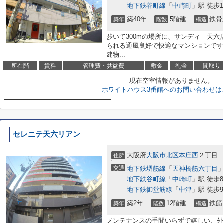
地下鉄谷町線
「
中崎町
」駅 徒歩1
築40年
5階建
鉄骨
築年
階数
構造
歩いて300mの場所に、サンディ 天
られる通風良好で快適なマンションです
建物...
所在階
賃料
管理費・共益費
敷金
礼金
間取り
現在空室情報がありません。
ホワイトハウス3番館へのお問い合わせは
セレニテ天六リアン
大阪府
大阪市北区
本庄西
２丁目
住所
交通
地下鉄堺筋線
「
天神橋筋六丁目
」
地下鉄谷町線
「
中崎町
」駅 徒歩
地下鉄御堂筋線
「
中津
」駅 徒歩
築2年
12階建
鉄筋
築年
階数
構造
メンテナンスの手間いらずで嬉しい、外