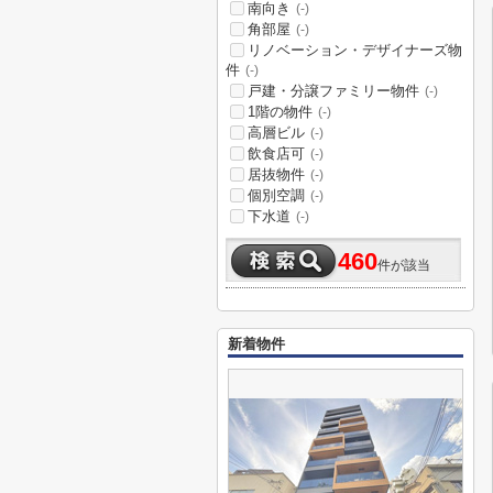
南向き
(-)
角部屋
(-)
リノベーション・デザイナーズ物
件
(-)
戸建・分譲ファミリー物件
(-)
1階の物件
(-)
高層ビル
(-)
飲食店可
(-)
居抜物件
(-)
個別空調
(-)
下水道
(-)
460
件が該当
新着物件