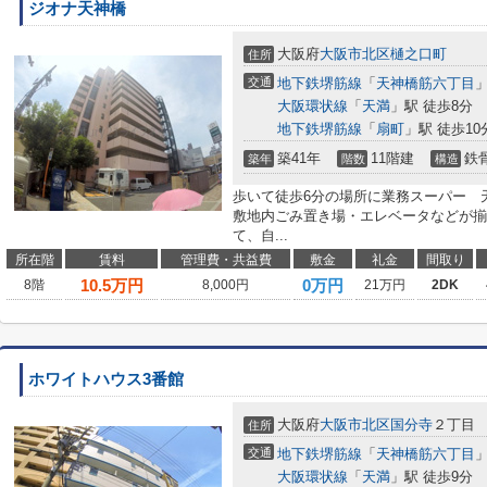
ジオナ天神橋
大阪府
大阪市北区
樋之口町
住所
交通
地下鉄堺筋線
「
天神橋筋六丁目
」
大阪環状線
「
天満
」駅 徒歩8分
地下鉄堺筋線
「
扇町
」駅 徒歩10
築41年
11階建
鉄
築年
階数
構造
歩いて徒歩6分の場所に業務スーパー 
敷地内ごみ置き場・エレベータなどが揃
て、自...
所在階
賃料
管理費・共益費
敷金
礼金
間取り
10.5
万円
0万円
8階
8,000円
21万円
2DK
ホワイトハウス3番館
大阪府
大阪市北区
国分寺
２丁目
住所
交通
地下鉄堺筋線
「
天神橋筋六丁目
」
大阪環状線
「
天満
」駅 徒歩9分