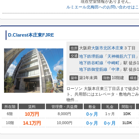
現在空室情報がありません。
ルミエール北梅田へのお問い合わせはこ
D.Clarest本庄東FJRE
大阪府
大阪市北区
本庄東
３丁目
住所
交通
地下鉄堺筋線
「
天神橋筋六丁目
」
地下鉄谷町線
「
中崎町
」駅 徒歩1
地下鉄御堂筋線
「
中津
」駅 徒歩1
築1年未満
10階建
築年
階数
構造
ローソン 大阪本庄東三丁目店まで徒歩
ト。共用部にはエレベータ・敷地内ごみ
物件...
所在階
賃料
管理費・共益費
敷金
礼金
間取り
10
万円
0ヶ月
6階
8,000円
1ヶ月
1DK
14.1
万円
0ヶ月
0ヶ月
10階
10,000円
1LDK