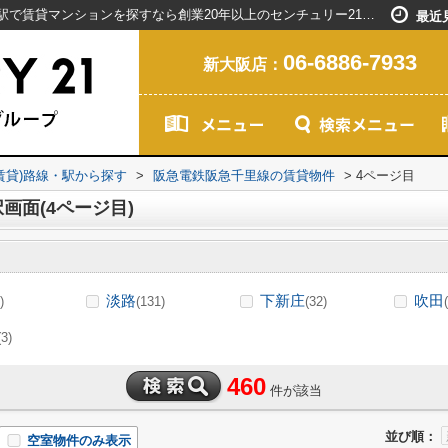
阪急電鉄阪急千里線の駅選択画面｜新大阪駅で賃貸マンションを探すなら創業20年以上のセンチュリー21ライフネット・ライブグループ(4ページ目)
最近
06-6886-7933
新大阪店：
(賃貸)路線・駅から探す
>
阪急電鉄阪急千里線の賃貸物件
>
4ページ目
画面(4ページ目)
淡路
下新庄
吹田
)
(131)
(32)
(3)
460
件が該当
並び順：
空室物件のみ表示