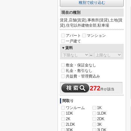
種別で絞り込む
現在の種別
賃貸,店舗(賃貸),事務所(賃貸),土地(賃
貸),住宅以外建物全部,駐車場
アパート
マンション
一戸建て
▼賃料
～
敷金・保証金なし
礼金・敷引なし
共益費・管理費込み
272
件が該当
間取り
ワンルーム
1K
1DK
1LDK
2K
2DK
2LDK
3K
3DK
3LDK