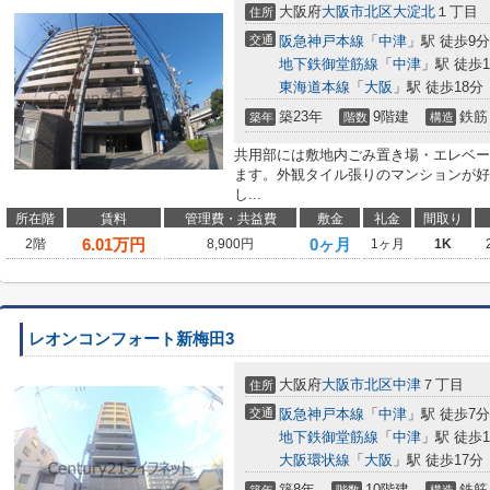
大阪府
大阪市北区
大淀北
１丁目
住所
交通
阪急神戸本線
「
中津
」駅 徒歩9分
地下鉄御堂筋線
「
中津
」駅 徒歩1
東海道本線
「
大阪
」駅 徒歩18分
築23年
9階建
鉄筋
築年
階数
構造
共用部には敷地内ごみ置き場・エレベー
ます。外観タイル張りのマンションが好
し...
所在階
賃料
管理費・共益費
敷金
礼金
間取り
6.01
万円
0ヶ月
2階
8,900円
1ヶ月
1K
レオンコンフォート新梅田3
大阪府
大阪市北区
中津
７丁目
住所
交通
阪急神戸本線
「
中津
」駅 徒歩7分
地下鉄御堂筋線
「
中津
」駅 徒歩1
大阪環状線
「
大阪
」駅 徒歩17分
築8年
10階建
鉄筋