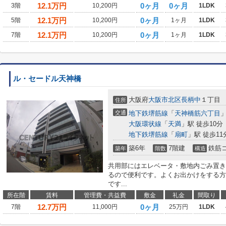
12.1
万円
0ヶ月
0ヶ月
3階
10,200円
1LDK
12.1
万円
0ヶ月
5階
10,200円
1ヶ月
1LDK
12.1
万円
0ヶ月
7階
10,200円
1ヶ月
1LDK
ル・セードル天神橋
大阪府
大阪市北区
長柄中
１丁目
住所
交通
地下鉄堺筋線
「
天神橋筋六丁目
」
大阪環状線
「
天満
」駅 徒歩10分
地下鉄堺筋線
「
扇町
」駅 徒歩11
築6年
7階建
鉄筋
築年
階数
構造
共用部にはエレベータ・敷地内ごみ置き
るので便利です。よくお出かけをする方
です...
所在階
賃料
管理費・共益費
敷金
礼金
間取り
12.7
万円
0ヶ月
7階
11,000円
25万円
1LDK