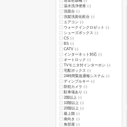
浴室乾燥機
(-)
温水洗浄便座
(-)
洗面台
(-)
洗髪洗面化粧台
(-)
エアコン
(-)
ウォークインクロゼット
(-)
シューズボックス
(-)
CS
(-)
BS
(-)
CATV
(-)
インターネット対応
(-)
オートロック
(-)
TVモニタ付インターホン
(-)
宅配ボックス
(-)
24時間緊急通報システム
(-)
ディンプルキー
(-)
防犯カメラ
(-)
駐車場あり
(-)
2階以上
(-)
10階以上
(-)
20階以上
(-)
最上階
(-)
南向き
(-)
角部屋
(-)