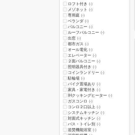
ロフト付き
(-)
メゾネット
(-)
専用庭
(-)
ベランダ
(-)
バルコニー
(-)
ルーフバルコニー
(-)
出窓
(-)
都市ガス
(-)
オール電化
(-)
エレベーター
(-)
２面バルコニー
(-)
照明器具付き
(-)
コインランドリー
(-)
駐輪場
(-)
バイク置場あり
(-)
家具・家電付き
(-)
IHクッキングヒーター
(-)
ガスコンロ
(-)
コンロ２口以上
(-)
システムキッチン
(-)
対面式キッチン
(-)
バス・トイレ別
(-)
追焚機能浴室
(-)