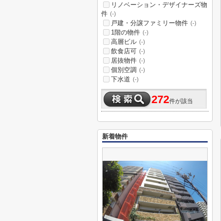
リノベーション・デザイナーズ物
件
(-)
戸建・分譲ファミリー物件
(-)
1階の物件
(-)
高層ビル
(-)
飲食店可
(-)
居抜物件
(-)
個別空調
(-)
下水道
(-)
272
件が該当
新着物件