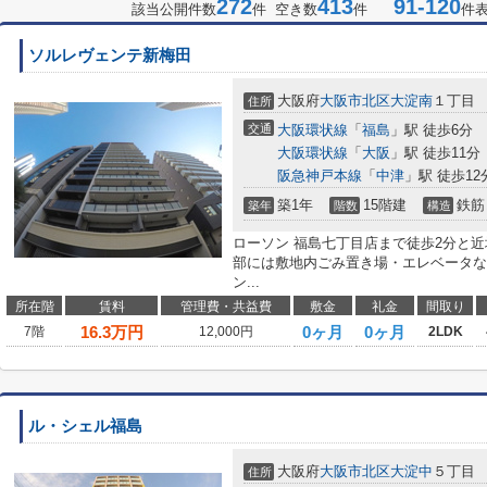
272
413
91-120
該当公開件数
件 空き数
件
件
ソルレヴェンテ新梅田
大阪府
大阪市北区
大淀南
１丁目
住所
交通
大阪環状線
「
福島
」駅 徒歩6分
大阪環状線
「
大阪
」駅 徒歩11分
阪急神戸本線
「
中津
」駅 徒歩12
築1年
15階建
鉄筋
築年
階数
構造
ローソン 福島七丁目店まで徒歩2分と
部には敷地内ごみ置き場・エレベータな
ン...
所在階
賃料
管理費・共益費
敷金
礼金
間取り
16.3
万円
0ヶ月
0ヶ月
7階
12,000円
2LDK
ル・シェル福島
大阪府
大阪市北区
大淀中
５丁目
住所