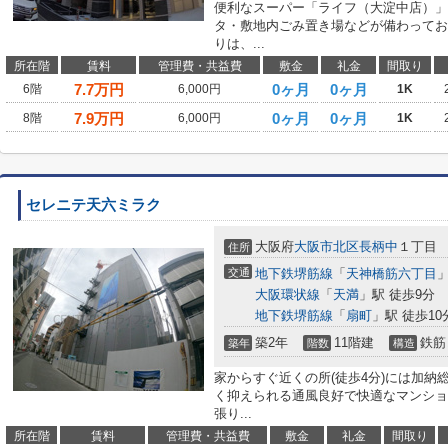
便利なスーパー「ライフ（大淀中店）」
タ・敷地内ごみ置き場などが備わってお
りは、...
所在階
賃料
管理費・共益費
敷金
礼金
間取り
7.7
万円
0ヶ月
0ヶ月
6階
6,000円
1K
7.9
万円
0ヶ月
0ヶ月
8階
6,000円
1K
セレニテ天六ミラク
大阪府
大阪市北区
長柄中
１丁目
住所
交通
地下鉄堺筋線
「
天神橋筋六丁目
」
大阪環状線
「
天満
」駅 徒歩9分
地下鉄堺筋線
「
扇町
」駅 徒歩10
築2年
11階建
鉄筋
築年
階数
構造
家からすぐ近くの所(徒歩4分)には加
く抑えられる通風良好で快適なマンショ
張り...
所在階
賃料
管理費・共益費
敷金
礼金
間取り