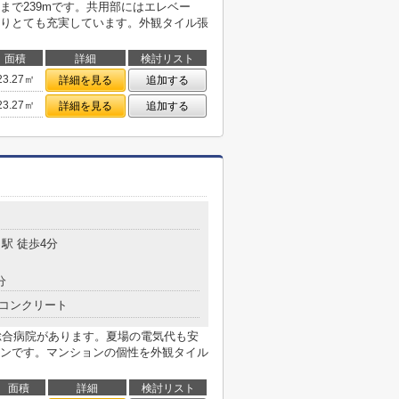
まで239mです。共用部にはエレベー
りとても充実しています。外観タイル張
面積
詳細
検討リスト
23.27㎡
詳細を見る
追加する
23.27㎡
詳細を見る
追加する
駅 徒歩4分
分
コンクリート
納総合病院があります。夏場の電気代も安
ンです。マンションの個性を外観タイル
面積
詳細
検討リスト