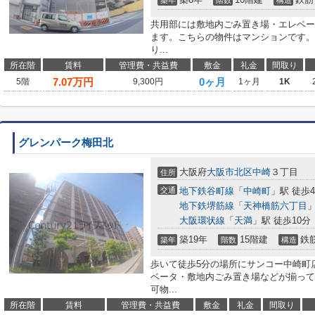
築年
階数
構造
共用部には敷地内ごみ置き場・エレベー
ます。こちらの物件はマンションです。
り...
所在階
賃料
管理費・共益費
敷金
礼金
間取り
7.07
万円
0ヶ月
5階
9,300円
1ヶ月
1K
グレンパーク梅田北
大阪府
大阪市北区
中崎
３丁目
住所
交通
地下鉄谷町線
「
中崎町
」駅 徒歩
地下鉄堺筋線
「
天神橋筋六丁目
」
大阪環状線
「
天満
」駅 徒歩10分
築19年
15階建
鉄
築年
階数
構造
歩いて徒歩5分の場所にサンコー中崎町
ベータ・敷地内ごみ置き場などが揃って
可物...
所在階
賃料
管理費・共益費
敷金
礼金
間取り