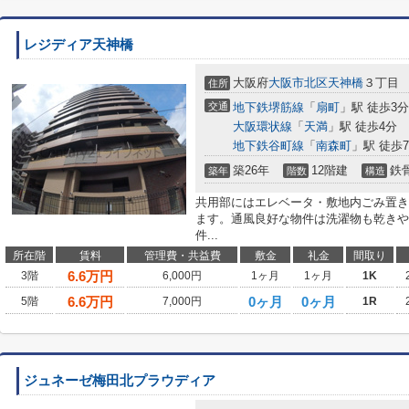
レジディア天神橋
大阪府
大阪市北区
天神橋
３丁目
住所
交通
地下鉄堺筋線
「
扇町
」駅 徒歩3分
大阪環状線
「
天満
」駅 徒歩4分
地下鉄谷町線
「
南森町
」駅 徒歩
築26年
12階建
鉄
築年
階数
構造
共用部にはエレベータ・敷地内ごみ置き
ます。通風良好な物件は洗濯物も乾きや
件...
所在階
賃料
管理費・共益費
敷金
礼金
間取り
6.6
万円
3階
6,000円
1ヶ月
1ヶ月
1K
6.6
万円
0ヶ月
0ヶ月
5階
7,000円
1R
ジュネーゼ梅田北プラウディア