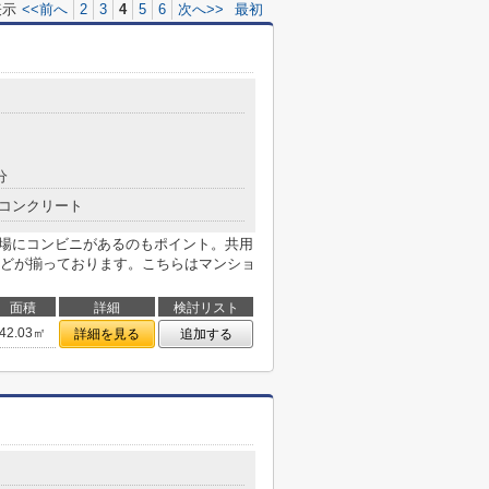
表示
<<前へ
2
3
4
5
6
次へ>>
最初
分
コンクリート
近場にコンビニがあるのもポイント。共用
どが揃っております。こちらはマンショ
面積
詳細
検討リスト
42.03㎡
詳細を見る
追加する