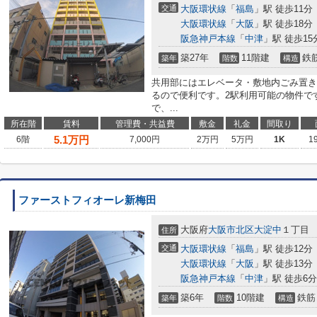
交通
大阪環状線
「
福島
」駅 徒歩11分
大阪環状線
「
大阪
」駅 徒歩18分
阪急神戸本線
「
中津
」駅 徒歩15
築27年
11階建
鉄
築年
階数
構造
共用部にはエレベータ・敷地内ごみ置き
るので便利です。2駅利用可能の物件で
で、...
所在階
賃料
管理費・共益費
敷金
礼金
間取り
5.1
万円
6階
7,000円
2万円
5万円
1K
1
ファーストフィオーレ新梅田
大阪府
大阪市北区
大淀中
１丁目
住所
交通
大阪環状線
「
福島
」駅 徒歩12分
大阪環状線
「
大阪
」駅 徒歩13分
阪急神戸本線
「
中津
」駅 徒歩6分
築6年
10階建
鉄筋
築年
階数
構造