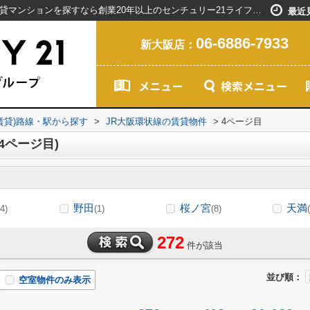
JR大阪環状線の駅選択画面｜新大阪駅で賃貸マンションを探すなら創業20年以上のセンチュリー21ライフネット・ライブグループ(4ページ目)
最近
06-6886-7933
新大阪店：
(賃貸)路線・駅から探す
>
JR大阪環状線の賃貸物件
>
4ページ目
4ページ目)
野田
桜ノ宮
天満
4)
(1)
(8)
272
件が該当
並び順：
空室物件のみ表示