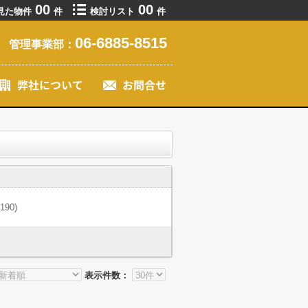
00
00
見た物件
件
検討リスト
件
06-6885-8515
管理事業部：
(190)
表示件数：