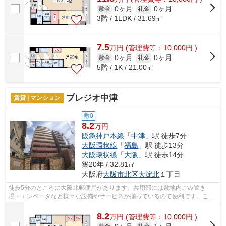
0ヶ月
0ヶ月
敷金
礼金
3階 / 1LDK / 31.69㎡
7.5
万
円
(管理費等：10,000円 )
0ヶ月
0ヶ月
敷金
礼金
5階 / 1K / 21.00㎡
プレジオ中津
賃貸 | マンション
敷0
8.2
万円
阪急神戸本線
「
中津
」駅 徒歩7分
大阪環状線
「
福島
」駅 徒歩13分
大阪環状線
「
大阪
」駅 徒歩14分
築20年 / 32.81㎡
大阪府
大阪市北区
大淀北
１丁目
徒歩5分のところに大阪北郵便局があります。共用部には敷地内ごみ置き
場・エレベータなど様々な設備やサービスが揃っているので便利です。こち
らはマンションタイプになります。近くに...
8.2
万
円
(管理費等：10,000円 )