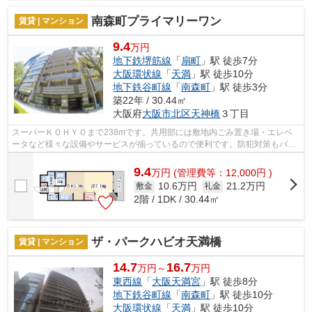
南森町プライマリーワン
賃貸 | マンション
9.4
万円
地下鉄堺筋線
「
扇町
」駅 徒歩7分
大阪環状線
「
天満
」駅 徒歩10分
地下鉄谷町線
「
南森町
」駅 徒歩3分
築22年 / 30.44㎡
大阪府
大阪市北区
天神橋
３丁目
スーパーＫＯＨＹＯまで238mです。共用部には敷地内ごみ置き場・エレベ
ータなど様々な設備やサービスが揃っているので便利です。防犯対策もバッ
チリなマンションタイプの物件です。こ...
9.4
万
円
(管理費等：12,000円 )
10.6万円
21.2万円
敷金
礼金
2階 / 1DK / 30.44㎡
ザ・パークハビオ天満橋
賃貸 | マンション
14.7
16.7
万円～
万円
東西線
「
大阪天満宮
」駅 徒歩8分
地下鉄谷町線
「
南森町
」駅 徒歩10分
大阪環状線
「
天満
」駅 徒歩10分