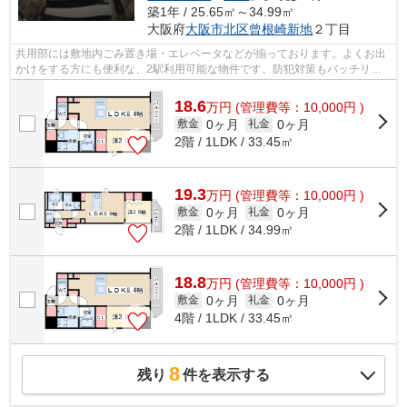
築1年 / 25.65㎡～34.99㎡
大阪府
大阪市北区
曾根崎新地
２丁目
共用部には敷地内ごみ置き場・エレベータなどが揃っております。よくお出
かけをする方にも便利な、2駅利用可能な物件です。防犯対策もバッチリな
マンションタイプの物件です。物件情報...
18.6
万
円
(管理費等：10,000円 )
0ヶ月
0ヶ月
敷金
礼金
2階 / 1LDK / 33.45㎡
19.3
万
円
(管理費等：10,000円 )
0ヶ月
0ヶ月
敷金
礼金
2階 / 1LDK / 34.99㎡
18.8
万
円
(管理費等：10,000円 )
0ヶ月
0ヶ月
敷金
礼金
4階 / 1LDK / 33.45㎡
8
残り
件を表示する