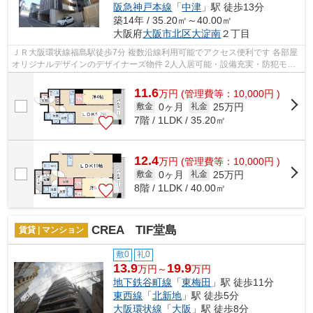
阪急神戸本線
「
中津
」駅 徒歩13分
築14年 / 35.20㎡～40.00㎡
大阪府
大阪市北区
大淀南
２丁目
ＪＲ大阪環状線福島駅徒歩7分 複数沿線利用可能でアクセス便利です 各部屋
オリジナルデザインのデザイナーズ物件 2人入居可能・設備充実・防犯モデ
ルマンションです
11.6
万
円
(管理費等：10,000円 )
0ヶ月
25万円
敷金
礼金
7階 / 1LDK / 35.20㎡
12.4
万
円
(管理費等：10,000円 )
0ヶ月
25万円
敷金
礼金
8階 / 1LDK / 40.00㎡
CREA TIF堂島
賃貸 | マンション
敷0
礼0
13.9
19.9
万円～
万円
地下鉄谷町線
「
東梅田
」駅 徒歩11分
東西線
「
北新地
」駅 徒歩5分
大阪環状線
「
大阪
」駅 徒歩8分