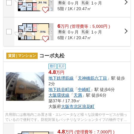
0ヶ月
1ヶ月
敷金
礼金
5階 / 1K / 20.47㎡
6
万
円
(管理費等：5,000円 )
0ヶ月
1ヶ月
敷金
礼金
6階 / 1K / 20.47㎡
コーポ丸松
賃貸 | マンション
敷0
礼0
4.8
万円
地下鉄堺筋線
「
天神橋筋六丁目
」駅 徒歩
2分
地下鉄谷町線
「
中崎町
」駅 徒歩6分
大阪環状線
「
天満
」駅 徒歩6分
築37年 / 17.39㎡
大阪府
大阪市北区
浪花町
共用部には敷地内ごみ置き場・エレベータなど様々な設備やサービスが揃っ
ているので便利です。防犯対策もバッチリなマンションタイプの物件です。
目的に応じて選べる2駅利用可能なマン...
4.8
万
円
(管理費等：7,000円 )