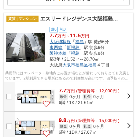
エスリードレジデンス大阪福島フロント
賃貸 | マンション
敷0
礼0
7.7
11.5
万円～
万円
大阪環状線
「
福島
」駅 徒歩6分
東西線
「
新福島
」駅 徒歩6分
阪神本線
「
福島
」駅 徒歩8分
築3年 / 21.52㎡～28.70㎡
大阪府
大阪市福島区
福島
４丁目
共用部にはエレベータ・敷地内ごみ置き場などが備わっておりとても充実し
ています。2駅利用できる場所にあるので利便性が高いです。四季折々の風
を感じられる通風良好な快適のマンショ...
7.7
万
円
(管理費等：12,000円 )
0ヶ月
0ヶ月
敷金
礼金
6階 / 1K / 21.61㎡
9.8
万
円
(管理費等：15,000円 )
0ヶ月
0ヶ月
敷金
礼金
6階 / 1DK / 27.87㎡