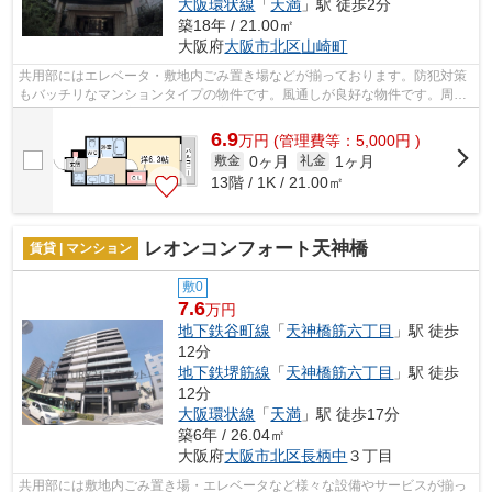
大阪環状線
「
天満
」駅 徒歩2分
築18年 / 21.00㎡
大阪府
大阪市北区
山崎町
共用部にはエレベータ・敷地内ごみ置き場などが揃っております。防犯対策
もバッチリなマンションタイプの物件です。風通しが良好な物件です。周辺
に駅が二つあり、交通の利便性が高い...
6.9
万
円
(管理費等：5,000円 )
0ヶ月
1ヶ月
敷金
礼金
13階 / 1K / 21.00㎡
レオンコンフォート天神橋
賃貸 | マンション
敷0
7.6
万円
地下鉄谷町線
「
天神橋筋六丁目
」駅 徒歩
12分
地下鉄堺筋線
「
天神橋筋六丁目
」駅 徒歩
12分
大阪環状線
「
天満
」駅 徒歩17分
築6年 / 26.04㎡
大阪府
大阪市北区
長柄中
３丁目
共用部には敷地内ごみ置き場・エレベータなど様々な設備やサービスが揃っ