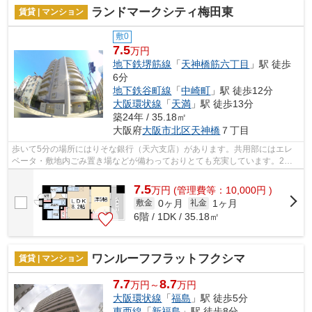
ランドマークシティ梅田東
賃貸 | マンション
敷0
7.5
万円
地下鉄堺筋線
「
天神橋筋六丁目
」駅 徒歩
6分
地下鉄谷町線
「
中崎町
」駅 徒歩12分
大阪環状線
「
天満
」駅 徒歩13分
築24年 / 35.18㎡
大阪府
大阪市北区
天神橋
７丁目
歩いて5分の場所にはりそな銀行（天六支店）があります。共用部にはエレ
ベータ・敷地内ごみ置き場などが備わっておりとても充実しています。2駅
利用できる立地となっていて、アクセス...
7.5
万
円
(管理費等：10,000円 )
0ヶ月
1ヶ月
敷金
礼金
6階 / 1DK / 35.18㎡
ワンルーフフラットフクシマ
賃貸 | マンション
7.7
8.7
万円～
万円
大阪環状線
「
福島
」駅 徒歩5分
東西線
「
新福島
」駅 徒歩8分