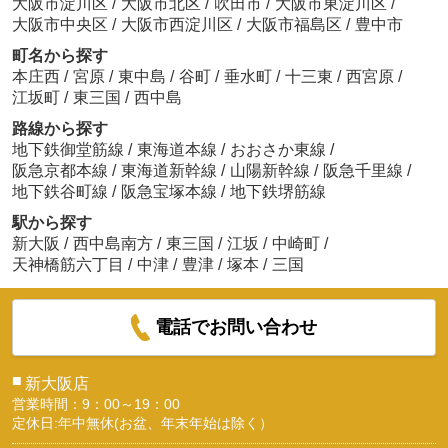
大阪市淀川区
/
大阪市北区
/
吹田市
/
大阪市東淀川区
/
大阪市中央区
/
大阪市西淀川区
/
大阪市福島区
/
豊中市
町名から探す
本庄西
/
宮原
/
東中島
/
谷町
/
垂水町
/
十三東
/
西宮原
/
江坂町
/
東三国
/
西中島
路線から探す
地下鉄御堂筋線
/
東海道本線
/
おおさか東線
/
阪急京都本線
/
東海道新幹線
/
山陽新幹線
/
阪急千里線
/
地下鉄谷町線
/
阪急宝塚本線
/
地下鉄堺筋線
駅から探す
新大阪
/
西中島南方
/
東三国
/
江坂
/
中崎町
/
天神橋筋六丁目
/
中津
/
豊津
/
塚本
/
三国
電話でお問い合わせ
■
新大阪店
営業時間：9：00～19：00
定休日:年中無休(お盆、年末年始は除く）