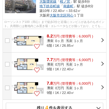
大阪環状線
「
桜ノ宮
」駅 徒歩8分
地下鉄谷町線
「
南森町
」駅 徒歩8分
築10年 / 22.40㎡～33.62㎡
大阪府
大阪市北区
同心
１丁目
ローソンストア100（同心）まで徒歩3分と近場にコンビニがあるのもポイン
ト。共用部には敷地内ごみ置き場・エレベータなどが揃っており、とても充
実しています。風通しが良好な物件で...
8.2
万
円
(管理費等：6,000円 )
0ヶ月
1ヶ月
敷金
礼金
6階 / 1K / 26.85㎡
7.7
万
円
(管理費等：6,000円 )
0万円
1ヶ月
敷金
礼金
9階 / 1K / 22.40㎡
7.8
万
円
(管理費等：6,000円 )
0万円
1ヶ月
敷金
礼金
9階 / 1K / 22.40㎡
4
残り
件を表示する