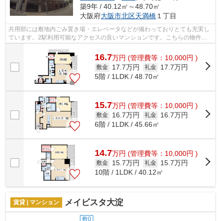
築9年 / 40.12㎡～48.70㎡
大阪府
大阪市北区
天満橋
１丁目
共用部には敷地内ごみ置き場・エレベータなどが備わっておりとても充実し
ています。2駅利用可能なアクセスの良いマンションです。こちらの物件は
マンションです。風通しが良好なので、...
16.7
万
円
(管理費等：10,000円 )
17.7万円
17.7万円
敷金
礼金
5階 / 1LDK / 48.70㎡
15.7
万
円
(管理費等：10,000円 )
16.7万円
16.7万円
敷金
礼金
6階 / 1LDK / 45.66㎡
14.7
万
円
(管理費等：10,000円 )
15.7万円
15.7万円
敷金
礼金
10階 / 1LDK / 40.12㎡
メイビスタ大淀
賃貸 | マンション
敷0