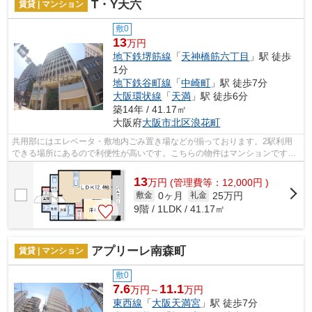
T・Y天六
賃貸 | マンション
敷0
13
万円
地下鉄堺筋線
「
天神橋筋六丁目
」駅 徒歩
1分
地下鉄谷町線
「
中崎町
」駅 徒歩7分
大阪環状線
「
天満
」駅 徒歩6分
築14年 / 41.17㎡
大阪府
大阪市北区
浪花町
共用部にはエレベータ・敷地内ごみ置き場などが揃っております。2駅利用
できる場所にあるので利便性が高いです。こちらの物件はマンションです。
冬場の換気にも適した、風通しの良い湿...
13
万
円
(管理費等：12,000円 )
0ヶ月
25万円
敷金
礼金
9階 / 1LDK / 41.17㎡
アプリーレ南森町
賃貸 | マンション
敷0
7.6
11.1
万円～
万円
東西線
「
大阪天満宮
」駅 徒歩7分