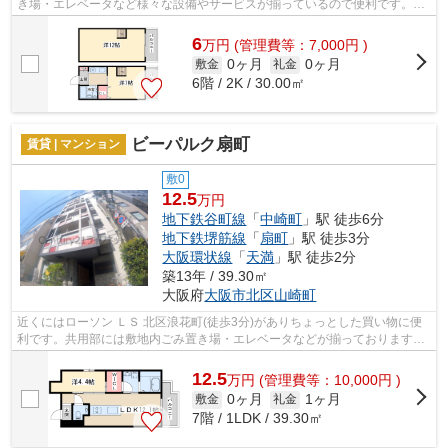
き場・エレベータなど様々な設備やサービスが揃っているので便利です。2
駅利用可能な物件なので、用途や行き先...
6
万
円
(管理費等：7,000円 )
0ヶ月
0ヶ月
敷金
礼金
6階 / 2K / 30.00㎡
ビーパルク扇町
賃貸 | マンション
敷0
12.5
万円
地下鉄谷町線
「
中崎町
」駅 徒歩6分
地下鉄堺筋線
「
扇町
」駅 徒歩3分
大阪環状線
「
天満
」駅 徒歩2分
築13年 / 39.30㎡
大阪府
大阪市北区
山崎町
近くにはローソン ＬＳ 北区浪花町(徒歩3分)がありちょっとした買い物に便
利です。共用部には敷地内ごみ置き場・エレベータなどが揃っております。
造りとデザインに関して、自信をもっ...
12.5
万
円
(管理費等：10,000円 )
0ヶ月
1ヶ月
敷金
礼金
7階 / 1LDK / 39.30㎡