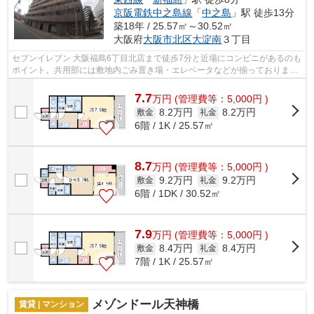
京阪電鉄中之島線
「
中之島
」駅 徒歩13分
築18年 / 25.57㎡～30.52㎡
大阪府
大阪市北区
大淀南
３丁目
セブンイレブン 大阪福島6丁目北店まで徒歩7分と近場にコンビニがあるのも
ポイント。共用部には敷地内ごみ置き場・エレベータなどが揃っておりま
す。風通しが良い物件です。こちらの物...
7.7
万
円
(管理費等：5,000円 )
8.2万円
8.2万円
敷金
礼金
6階 / 1K / 25.57㎡
8.7
万
円
(管理費等：5,000円 )
9.2万円
9.2万円
敷金
礼金
6階 / 1DK / 30.52㎡
7.9
万
円
(管理費等：5,000円 )
8.4万円
8.4万円
敷金
礼金
7階 / 1K / 25.57㎡
メゾンドール天神橋
賃貸 | マンション