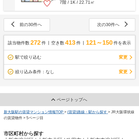
7階 / 1K / 22.71㎡
前の30件へ
次の30件へ
272
413
121～150
該当物件数
件
空き数
件
件を表示
駅で絞り込む
変更
変更
絞り込み条件：
なし
ページトップへ
新大阪駅の賃貸マンション情報TOP
>
(賃貸)路線・駅から探す
>
JR大阪環状線
の賃貸物件
>
5ページ目
市区町村から探す