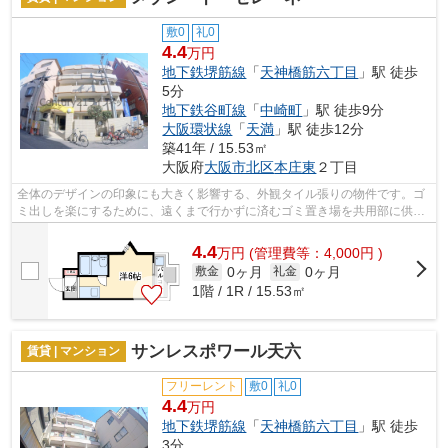
敷0
礼0
4.4
万円
地下鉄堺筋線
「
天神橋筋六丁目
」駅 徒歩
5分
地下鉄谷町線
「
中崎町
」駅 徒歩9分
大阪環状線
「
天満
」駅 徒歩12分
築41年 / 15.53㎡
大阪府
大阪市北区
本庄東
２丁目
全体のデザインの印象にも大きく影響する、外観タイル張りの物件です。ゴ
ミ出しを楽にするために、遠くまで行かずに済むゴミ置き場を共用部に供え
付けております。周辺に2駅ありの電車...
4.4
万
円
(管理費等：4,000円 )
0ヶ月
0ヶ月
敷金
礼金
1階 / 1R / 15.53㎡
サンレスポワール天六
賃貸 | マンション
フリーレント
敷0
礼0
4.4
万円
地下鉄堺筋線
「
天神橋筋六丁目
」駅 徒歩
3分