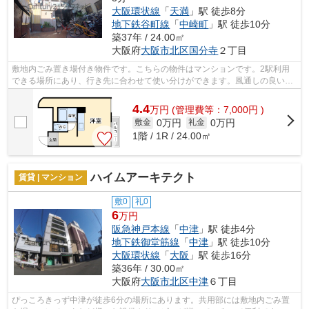
大阪環状線
「
天満
」駅 徒歩8分
地下鉄谷町線
「
中崎町
」駅 徒歩10分
築37年 / 24.00㎡
大阪府
大阪市北区
国分寺
２丁目
敷地内ごみ置き場付き物件です。こちらの物件はマンションです。2駅利用
できる場所にあり、行き先に合わせて使い分けができます。風通しの良い物
件は利便性が高く好条件です。大阪市北...
4.4
万
円
(管理費等：7,000円 )
0万円
0万円
敷金
礼金
1階 / 1R / 24.00㎡
ハイムアーキテクト
賃貸 | マンション
敷0
礼0
6
万円
阪急神戸本線
「
中津
」駅 徒歩4分
地下鉄御堂筋線
「
中津
」駅 徒歩10分
大阪環状線
「
大阪
」駅 徒歩16分
築36年 / 30.00㎡
大阪府
大阪市北区
中津
６丁目
ぴっころきっず中津が徒歩6分の場所にあります。共用部には敷地内ごみ置