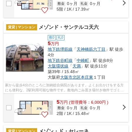
0ヶ月
0ヶ月
敷金
礼金
5階 / 1K / 17.39㎡
メゾンド・サンテルコ天六
賃貸 | マンション
敷0
礼0
5
万円
地下鉄堺筋線
「
天神橋筋六丁目
」駅 徒歩
4分
地下鉄谷町線
「
中崎町
」駅 徒歩8分
大阪環状線
「
天満
」駅 徒歩11分
築39年 / 15.48㎡
大阪府
大阪市北区
本庄東
１丁目
家から徒歩4分のところに加納総合病院があります。よくお出かけをする方
にも便利な、2駅利用可能な物件です。敷地内ごみ置き場付き物件でゴミ出
しを楽にできます。こちらはマンション...
5
万
円
(管理費等：6,000円 )
0ヶ月
0ヶ月
敷金
礼金
2階 / 1K / 15.48㎡
メゾン・ド・セレーネ
賃貸 | マンション