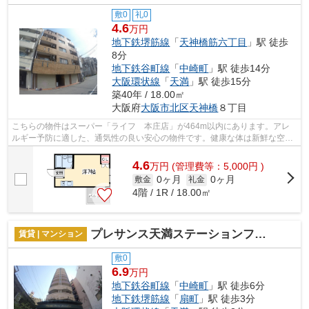
敷0
礼0
4.6
万円
地下鉄堺筋線
「
天神橋筋六丁目
」駅 徒歩
8分
地下鉄谷町線
「
中崎町
」駅 徒歩14分
大阪環状線
「
天満
」駅 徒歩15分
築40年 / 18.00㎡
大阪府
大阪市北区
天神橋
８丁目
こちらの物件はスーパー「ライフ 本庄店」が464m以内にあります。アレ
ルギー予防に適した、通気性の良い安心の物件です。健康な体は新鮮な空気
を吸うところから。防犯対策もバッチリ...
4.6
万
円
(管理費等：5,000円 )
0ヶ月
0ヶ月
敷金
礼金
4階 / 1R / 18.00㎡
プレサンス天満ステーションフロント
賃貸 | マンション
敷0
6.9
万円
地下鉄谷町線
「
中崎町
」駅 徒歩6分
地下鉄堺筋線
「
扇町
」駅 徒歩3分