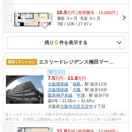
10.5
万
円
(管理費等：15,000円 )
0ヶ月
0ヶ月
敷金
礼金
7階 / 1DK / 27.87㎡
6
残り
件を表示する
エスリードレジデンス梅田マークス
賃貸 | マンション
敷0
礼0
7.5
11.8
万円～
万円
大阪環状線
「
福島
」駅 徒歩12分
大阪環状線
「
大阪
」駅 徒歩14分
阪急神戸本線
「
中津
」駅 徒歩7分
築2年 / 21.00㎡～31.69㎡
大阪府
大阪市北区
大淀中
２丁目
近くにはセブンイレブン 大阪大淀中店(徒歩5分)がありちょっとした買い物に
便利です。共用部には敷地内ごみ置き場・エレベータなど様々な設備やサー
ビスが揃っているので便利です。目...
11.8
万
円
(管理費等：10,000円 )