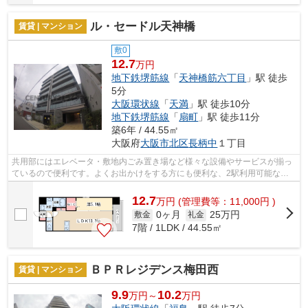
ル・セードル天神橋
賃貸 | マンション
敷0
12.7
万円
地下鉄堺筋線
「
天神橋筋六丁目
」駅 徒歩
5分
大阪環状線
「
天満
」駅 徒歩10分
地下鉄堺筋線
「
扇町
」駅 徒歩11分
築6年 / 44.55㎡
大阪府
大阪市北区
長柄中
１丁目
共用部にはエレベータ・敷地内ごみ置き場など様々な設備やサービスが揃っ
ているので便利です。よくお出かけをする方にも便利な、2駅利用可能なマ
ンションです。外観タイル張りを採用し...
12.7
万
円
(管理費等：11,000円 )
0ヶ月
25万円
敷金
礼金
7階 / 1LDK / 44.55㎡
ＢＰＲレジデンス梅田西
賃貸 | マンション
9.9
10.2
万円～
万円