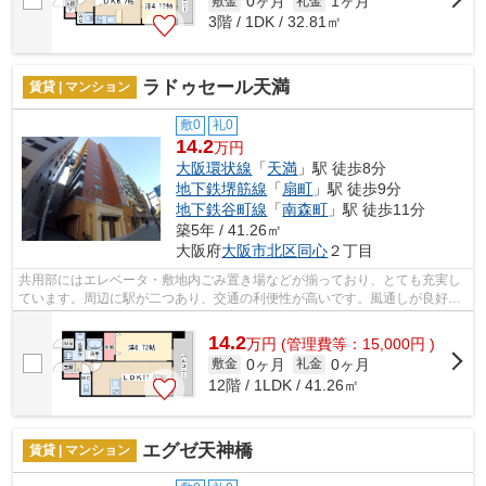
0ヶ月
1ヶ月
敷金
礼金
3階 / 1DK / 32.81㎡
ラドゥセール天満
賃貸 | マンション
敷0
礼0
14.2
万円
大阪環状線
「
天満
」駅 徒歩8分
地下鉄堺筋線
「
扇町
」駅 徒歩9分
地下鉄谷町線
「
南森町
」駅 徒歩11分
築5年 / 41.26㎡
大阪府
大阪市北区
同心
２丁目
共用部にはエレベータ・敷地内ごみ置き場などが揃っており、とても充実し
ています。周辺に駅が二つあり、交通の利便性が高いです。風通しが良好な
ので、夏も涼しい風がはいってきます...
14.2
万
円
(管理費等：15,000円 )
0ヶ月
0ヶ月
敷金
礼金
12階 / 1LDK / 41.26㎡
エグゼ天神橋
賃貸 | マンション