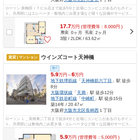
ローソン 新梅田ＩＴビル店まで徒歩5分と近場にコンビニがあるのもポイン
ト。共用部にはエレベータ・敷地内ごみ置き場など様々な設備やサービスが
揃っているので便利です。最上階の物...
17.7
万
円
(管理費等：8,000円 )
0ヶ月
2ヶ月
敷金
礼金
3階 / 2LDK / 63.62㎡
ウインズコート天神橋
賃貸 | マンション
敷0
5.9
6
万円～
万円
地下鉄堺筋線
「
天神橋筋六丁目
」駅 徒歩
8分
大阪環状線
「
天満
」駅 徒歩12分
地下鉄谷町線
「
中崎町
」駅 徒歩15分
築14年 / 20.47㎡
大阪府
大阪市北区
長柄西
１丁目
ローソン Ｌ＿長柄東二丁目まで徒歩4分と近場にコンビニがあるのもポイン
ト。共用部には敷地内ごみ置き場・エレベータなど様々な設備やサービスが
揃っているので便利です。防犯対策も...
5.9
万
円
(管理費等：5,000円 )