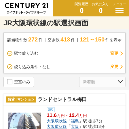
閲覧履歴
お気に入り
メニュー
0
0
JR大阪環状線の駅選択画面
272
413
121～150
該当物件数
件
空き数
件
件を表示
駅で絞り込む
変更
変更
絞り込み条件：
なし
空室のみ
ランドセントラル梅田
賃貸 | マンション
敷0
11.6
12.4
万円～
万円
大阪環状線
「
福島
」駅 徒歩7分
大阪環状線
「
大阪
」駅 徒歩13分