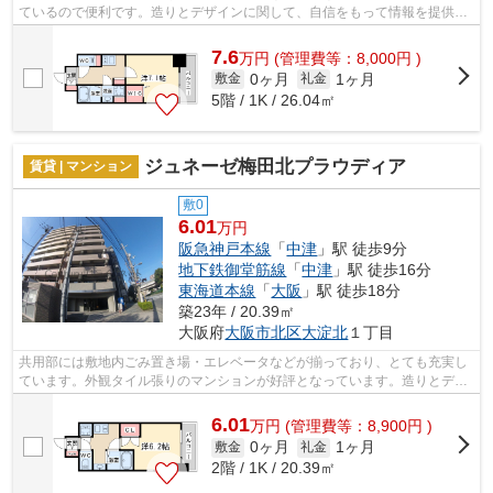
ているので便利です。造りとデザインに関して、自信をもって情報を提供で
きるマンションです。外壁にはタイル...
7.6
万
円
(管理費等：8,000円 )
0ヶ月
1ヶ月
敷金
礼金
5階 / 1K / 26.04㎡
ジュネーゼ梅田北プラウディア
賃貸 | マンション
敷0
6.01
万円
阪急神戸本線
「
中津
」駅 徒歩9分
地下鉄御堂筋線
「
中津
」駅 徒歩16分
東海道本線
「
大阪
」駅 徒歩18分
築23年 / 20.39㎡
大阪府
大阪市北区
大淀北
１丁目
共用部には敷地内ごみ置き場・エレベータなどが揃っており、とても充実し
ています。外観タイル張りのマンションが好評となっています。造りとデザ
インに関して、自信をもって情報を提...
6.01
万
円
(管理費等：8,900円 )
0ヶ月
1ヶ月
敷金
礼金
2階 / 1K / 20.39㎡