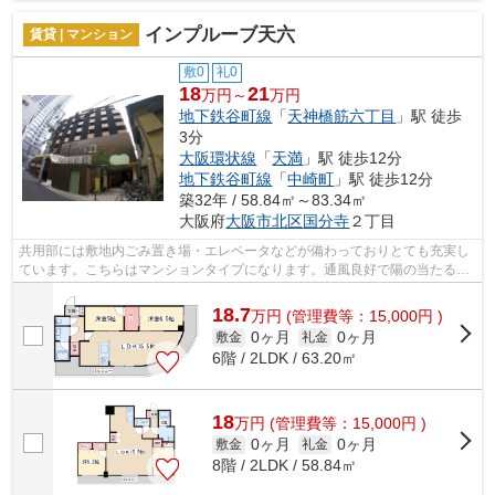
インプルーブ天六
賃貸 | マンション
敷0
礼0
18
21
万円～
万円
地下鉄谷町線
「
天神橋筋六丁目
」駅 徒歩
3分
大阪環状線
「
天満
」駅 徒歩12分
地下鉄谷町線
「
中崎町
」駅 徒歩12分
築32年 / 58.84㎡～83.34㎡
大阪府
大阪市北区
国分寺
２丁目
共用部には敷地内ごみ置き場・エレベータなどが備わっておりとても充実し
ています。こちらはマンションタイプになります。通風良好で陽の当たる気
持ちの良いマンションをご提供いたし...
18.7
万
円
(管理費等：15,000円 )
0ヶ月
0ヶ月
敷金
礼金
6階 / 2LDK / 63.20㎡
18
万
円
(管理費等：15,000円 )
0ヶ月
0ヶ月
敷金
礼金
8階 / 2LDK / 58.84㎡