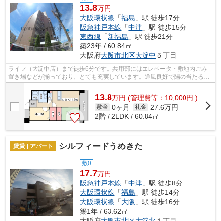
13.8
万円
大阪環状線
「
福島
」駅 徒歩17分
阪急神戸本線
「
中津
」駅 徒歩15分
東西線
「
新福島
」駅 徒歩21分
築23年 / 60.84㎡
大阪府
大阪市北区
大淀中
５丁目
ライフ（大淀中店）まで徒歩6分です。共用部にはエレベータ・敷地内ごみ
置き場などが揃っており、とても充実しています。通風良好で陽の当たる気
持ちの良い物件をご提供いたします。2...
13.8
万
円
(管理費等：10,000円 )
0ヶ月
27.6万円
敷金
礼金
2階 / 2LDK / 60.84㎡
シルフィードうめきた
賃貸 | アパート
敷0
17.7
万円
阪急神戸本線
「
中津
」駅 徒歩8分
大阪環状線
「
福島
」駅 徒歩14分
大阪環状線
「
大阪
」駅 徒歩16分
築1年 / 63.62㎡
大阪府
大阪市北区
大淀北
１丁目