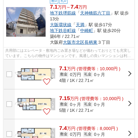
敷0
礼0
7.1
7.4
万円～
万円
地下鉄堺筋線
「
天神橋筋六丁目
」駅 徒歩
13分
大阪環状線
「
天満
」駅 徒歩17分
地下鉄谷町線
「
中崎町
」駅 徒歩20分
築6年 / 22.71㎡
大阪府
大阪市北区
長柄東
３丁目
共用部にはエレベータ・敷地内ごみ置き場などが備わっておりとても充実し
ています。こちらの物件はマンションです。風通しの良いマンションは利便
性が高く好条件です。周辺に駅が二つ...
7.1
万
円
(管理費等：10,000円 )
0万円
0ヶ月
敷金
礼金
4階 / 1K / 22.71㎡
7.15
万
円
(管理費等：10,000円 )
0ヶ月
0ヶ月
敷金
礼金
5階 / 1K / 22.71㎡
7.4
万
円
(管理費等：8,000円 )
0万円
0ヶ月
敷金
礼金