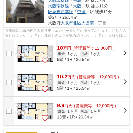
大阪環状線
「
福島
」駅 徒歩7分
大阪環状線
「
大阪
」駅 徒歩11分
阪急神戸本線
「
中津
」駅 徒歩11分
築2年 / 26.54㎡
大阪府
大阪市北区
大淀南
１丁目
共用部には敷地内ごみ置き場・エレベータなどが揃っております。こちらの
物件はマンションです。風通しのよさが魅力のマンションです。良好な眺望
で癒されてみませんか。付近にある2つ...
10
万
円
(管理費等：12,000円 )
1ヶ月
1ヶ月
敷金
礼金
5階 / 1R / 26.54㎡
10.2
万
円
(管理費等：12,000円 )
1ヶ月
1ヶ月
敷金
礼金
9階 / 1R / 26.54㎡
9.9
万
円
(管理費等：12,000円 )
1ヶ月
1ヶ月
敷金
礼金
13階 / 1R / 26.54㎡