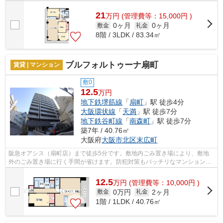
21
万
円
(管理費等：15,000円 )
0ヶ月
0ヶ月
敷金
礼金
8階 / 3LDK / 83.34㎡
ブルフォルトゥーナ扇町
賃貸 | マンション
敷0
12.5
万円
地下鉄堺筋線
「
扇町
」駅 徒歩4分
大阪環状線
「
天満
」駅 徒歩7分
地下鉄谷町線
「
南森町
」駅 徒歩7分
築7年 / 40.76㎡
大阪府
大阪市北区
末広町
阪急オアシス（扇町店）まで徒歩5分です。敷地内ごみ置き場により、敷地
外のごみ置き場に行く手間が省けます。防犯対策もバッチリなマンションタ
イプの物件です。風通しが良い物件です...
12.5
万
円
(管理費等：10,000円 )
0万円
2ヶ月
敷金
礼金
1階 / 1LDK / 40.76㎡