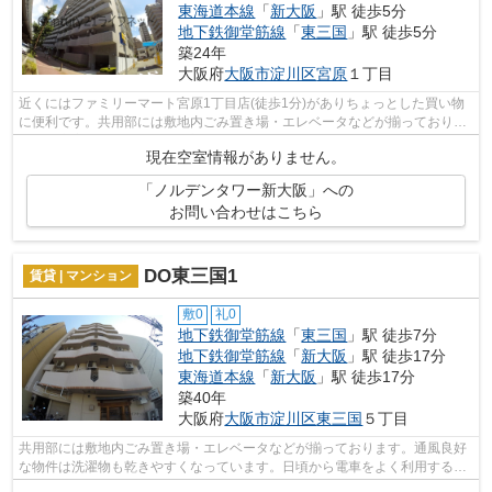
東海道本線
「
新大阪
」駅 徒歩5分
地下鉄御堂筋線
「
東三国
」駅 徒歩5分
築24年
大阪府
大阪市淀川区
宮原
１丁目
近くにはファミリーマート宮原1丁目店(徒歩1分)がありちょっとした買い物
に便利です。共用部には敷地内ごみ置き場・エレベータなどが揃っており、
とても充実しています。防犯対策もバ...
現在空室情報がありません。
「ノルデンタワー新大阪」への
お問い合わせはこちら
DO東三国1
賃貸 | マンション
敷0
礼0
地下鉄御堂筋線
「
東三国
」駅 徒歩7分
地下鉄御堂筋線
「
新大阪
」駅 徒歩17分
東海道本線
「
新大阪
」駅 徒歩17分
築40年
大阪府
大阪市淀川区
東三国
５丁目
共用部には敷地内ごみ置き場・エレベータなどが揃っております。通風良好
な物件は洗濯物も乾きやすくなっています。日頃から電車をよく利用するな
ら2駅利用可能な物件はいかがでしょう...