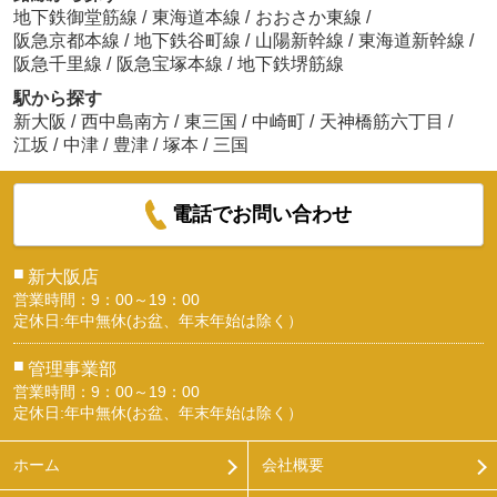
地下鉄御堂筋線
/
東海道本線
/
おおさか東線
/
阪急京都本線
/
地下鉄谷町線
/
山陽新幹線
/
東海道新幹線
/
阪急千里線
/
阪急宝塚本線
/
地下鉄堺筋線
駅から探す
新大阪
/
西中島南方
/
東三国
/
中崎町
/
天神橋筋六丁目
/
江坂
/
中津
/
豊津
/
塚本
/
三国
電話でお問い合わせ
■
新大阪店
営業時間：9：00～19：00
定休日:年中無休(お盆、年末年始は除く）
■
管理事業部
営業時間：9：00～19：00
定休日:年中無休(お盆、年末年始は除く）
ホーム
会社概要