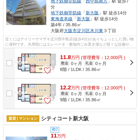
地下鉄御堂筋線
「
西中島南方
」駅 徒歩7
分
地下鉄御堂筋線
「
新大阪
」駅 徒歩14分
東海道本線
「
新大阪
」駅 徒歩14分
築4年 / 35.86㎡
大阪府
大阪市淀川区
木川東
３丁目
近くにはデイリーヤマザキ淀川西中島店(徒歩4分)がありちょっとした買い物
に便利です。共用部にはエレベータ・敷地内ごみ置き場など様々な設備やサ
ービスが揃っているので便利です。さ...
11.8
万
円
(管理費等：12,000円 )
0ヶ月
0ヶ月
敷金
礼金
8階 / 1LDK / 35.86㎡
12.2
万
円
(管理費等：12,000円 )
0ヶ月
0ヶ月
敷金
礼金
9階 / 1LDK / 35.86㎡
シティコート新大阪
賃貸 | マンション
敷0
11
万円