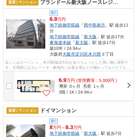
プランドール新大阪ノースレジデンス
賃貸 | マンション
敷0
6.9
万円
地下鉄御堂筋線
「
西中島南方
」駅 徒歩11
分
地下鉄御堂筋線
「
新大阪
」駅 徒歩17分
東海道本線
「
新大阪
」駅 徒歩17分
築10年 / 24.94㎡
大阪府
大阪市淀川区
木川西
３丁目
近くにはローソン Ｌ＿木川西(徒歩5分)がありちょっとした買い物に便利で
す。共用部にはエレベータ・敷地内ごみ置き場などが備わっておりとても充
実しています。魅力的で眺望良好な場...
6.9
万
円
(管理費等：5,000円 )
0ヶ月
1ヶ月
敷金
礼金
3階 / 1K / 24.94㎡
ドイマンション
賃貸 | マンション
敷0
8
8.3
万円～
万円
地下鉄御堂筋線
「
新大阪
」駅 徒歩7分