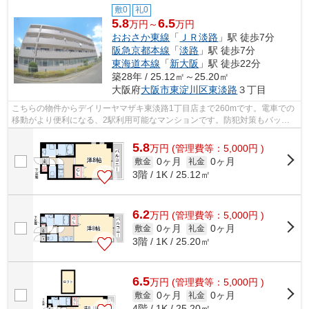
敷0
礼0
5.8
6.5
万円～
万円
おおさか東線
「
ＪＲ淡路
」駅 徒歩7分
阪急京都本線
「
淡路
」駅 徒歩7分
東海道本線
「
新大阪
」駅 徒歩22分
築28年 / 25.12㎡～25.20㎡
大阪府
大阪市東淀川区
東淡路
３丁目
こちらの物件からデイリーヤマザキ東淡路1丁目店まで260mです。電車での
移動がより便利になる、2駅利用可能なマンションです。防犯対策もバッチ
リなマンションタイプの物件です。敷地...
5.8
万
円
(管理費等：5,000円 )
0ヶ月
0ヶ月
敷金
礼金
3階 / 1K / 25.12㎡
6.2
万
円
(管理費等：5,000円 )
0ヶ月
0ヶ月
敷金
礼金
3階 / 1K / 25.20㎡
6.5
万
円
(管理費等：5,000円 )
0ヶ月
0ヶ月
敷金
礼金
4階 / 1K / 25.20㎡