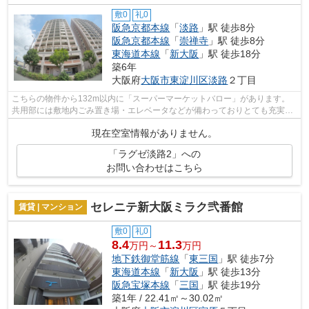
敷0
礼0
阪急京都本線
「
淡路
」駅 徒歩8分
阪急京都本線
「
崇禅寺
」駅 徒歩8分
東海道本線
「
新大阪
」駅 徒歩18分
築6年
大阪府
大阪市東淀川区
淡路
２丁目
こちらの物件から132m以内に「スーパーマーケットバロー」があります。
共用部には敷地内ごみ置き場・エレベータなどが備わっておりとても充実し
ています。タイルが外壁には張られてい...
現在空室情報がありません。
「ラグゼ淡路2」への
お問い合わせはこちら
セレニテ新大阪ミラク弐番館
賃貸 | マンション
敷0
礼0
8.4
11.3
万円～
万円
地下鉄御堂筋線
「
東三国
」駅 徒歩7分
東海道本線
「
新大阪
」駅 徒歩13分
阪急宝塚本線
「
三国
」駅 徒歩19分
築1年 / 22.41㎡～30.02㎡