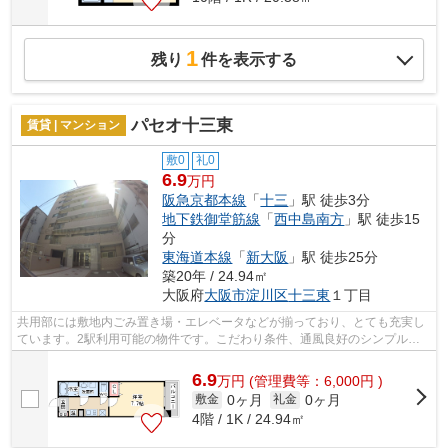
1
残り
件を表示する
パセオ十三東
賃貸 | マンション
敷0
礼0
6.9
万円
阪急京都本線
「
十三
」駅 徒歩3分
地下鉄御堂筋線
「
西中島南方
」駅 徒歩15
分
東海道本線
「
新大阪
」駅 徒歩25分
築20年 / 24.94㎡
大阪府
大阪市淀川区
十三東
１丁目
共用部には敷地内ごみ置き場・エレベータなどが揃っており、とても充実し
ています。2駅利用可能の物件です。こだわり条件、通風良好のシンプルな
作りの物件です。気分が落ちた時には換...
6.9
万
円
(管理費等：6,000円 )
0ヶ月
0ヶ月
敷金
礼金
4階 / 1K / 24.94㎡