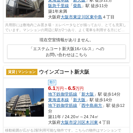
阪急千里線
「
柴島
」駅 徒歩11分
築1年未満
大阪府
大阪市東淀川区
東中島
４丁目
共用部には敷地内ごみ置き場・エレベータなどが揃っており、とても充実し
ています。マンションの周辺に駅が2つあり、よく電車を利用する方にピッ
タリです。風通しが良好なので、いつで...
現在空室情報がありません。
「エステムコート新大阪16パルス」への
お問い合わせはこちら
ウインズコート新大阪
賃貸 | マンション
敷0
6.1
6.5
万円～
万円
地下鉄御堂筋線
「
新大阪
」駅 徒歩14分
東海道本線
「
新大阪
」駅 徒歩14分
地下鉄御堂筋線
「
西中島南方
」駅 徒歩12
分
築11年 / 24.20㎡～24.74㎡
大阪府
大阪市淀川区
木川東
４丁目
移動範囲が広がる2駅利用可能な物件です。こちらの物件はマンションで