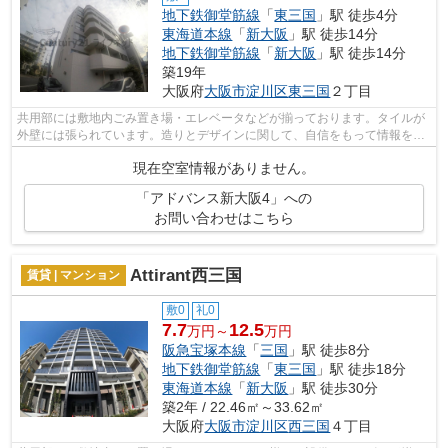
地下鉄御堂筋線
「
東三国
」駅 徒歩4分
東海道本線
「
新大阪
」駅 徒歩14分
地下鉄御堂筋線
「
新大阪
」駅 徒歩14分
築19年
大阪府
大阪市淀川区
東三国
２丁目
共用部には敷地内ごみ置き場・エレベータなどが揃っております。タイルが
外壁には張られています。造りとデザインに関して、自信をもって情報を提
供できるマンションです。通風良好な...
現在空室情報がありません。
「アドバンス新大阪4」への
お問い合わせはこちら
Attirant西三国
賃貸 | マンション
敷0
礼0
7.7
12.5
万円～
万円
阪急宝塚本線
「
三国
」駅 徒歩8分
地下鉄御堂筋線
「
東三国
」駅 徒歩18分
東海道本線
「
新大阪
」駅 徒歩30分
築2年 / 22.46㎡～33.62㎡
大阪府
大阪市淀川区
西三国
４丁目