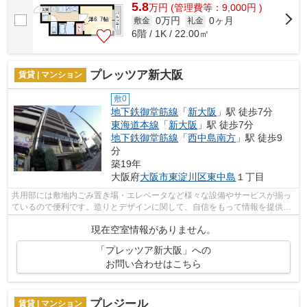
5.8
万
円
(管理費等：9,000円 )
0万円
0ヶ月
敷金
礼金
6階 / 1K / 22.00㎡
プレッツア新大阪
賃貸 | マンション
敷0
地下鉄御堂筋線
「
新大阪
」駅 徒歩7分
東海道本線
「
新大阪
」駅 徒歩7分
地下鉄御堂筋線
「
西中島南方
」駅 徒歩9
分
築19年
大阪府
大阪市東淀川区
東中島
１丁目
共用部には敷地内ごみ置き場・エレベータなど様々な設備やサービスが揃っ
ているので便利です。造りとデザインに関して、自信をもって情報を提供で
きるマンションです。いつでも快適空...
現在空室情報がありません。
「プレッツア新大阪」への
お問い合わせはこちら
プレジール
賃貸 | マンション