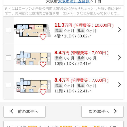
大阪府
大阪市淀川区
宮原
５丁目
近くにはローソン北中島公園前店(徒歩2分)がありちょっとした買い物に便利
です。共用部には敷地内ごみ置き場・エレベータなどが備わっておりとても
充実しています。自宅にオシャレさを...
11.3
万
円
(管理費等：10,000円 )
0ヶ月
0ヶ月
敷金
礼金
4階 / 1LDK / 30.02㎡
8.4
万
円
(管理費等：7,000円 )
0ヶ月
0ヶ月
敷金
礼金
10階 / 1DK / 22.41㎡
8.4
万
円
(管理費等：7,000円 )
0ヶ月
0ヶ月
敷金
礼金
11階 / 1DK / 22.41㎡
前の30件へ
次の30件へ