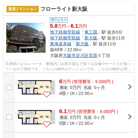
フローライト新大阪
賃貸 | マンション
敷0
礼0
5.8
6.1
万円～
万円
地下鉄御堂筋線
「
東三国
」駅 徒歩5分
地下鉄御堂筋線
「
新大阪
」駅 徒歩11分
東海道本線
「
新大阪
」駅 徒歩11分
築48年 / 22.00㎡
大阪府
大阪市淀川区
宮原
５丁目
共用部にはエレベータ・敷地内ごみ置き場など様々な設備やサービスが揃っ
ているので便利です。こちらの物件はマンションです。こちらの物件は周辺
に駅が2つあるので電車へのアクセスが...
6
万
円
(管理費等：9,000円 )
0万円
0ヶ月
敷金
礼金
4階 / 1K / 22.00㎡
6.1
万
円
(管理費等：9,000円 )
0万円
0ヶ月
敷金
礼金
5階 / 1K / 22.00㎡