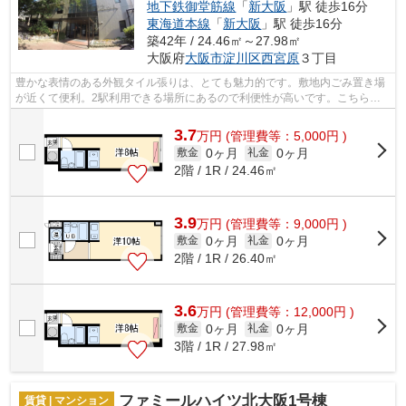
地下鉄御堂筋線
「
新大阪
」駅 徒歩16分
東海道本線
「
新大阪
」駅 徒歩16分
築42年 / 24.46㎡～27.98㎡
大阪府
大阪市淀川区
西宮原
３丁目
豊かな表情のある外観タイル張りは、とても魅力的です。敷地内ごみ置き場
が近くて便利。2駅利用できる場所にあるので利便性が高いです。こちらは
マンションタイプになります。当社スタ...
3.7
万
円
(管理費等：5,000円 )
0ヶ月
0ヶ月
敷金
礼金
2階 / 1R / 24.46㎡
3.9
万
円
(管理費等：9,000円 )
0ヶ月
0ヶ月
敷金
礼金
2階 / 1R / 26.40㎡
3.6
万
円
(管理費等：12,000円 )
0ヶ月
0ヶ月
敷金
礼金
3階 / 1R / 27.98㎡
ファミールハイツ北大阪1号棟
賃貸 | マンション