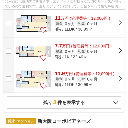
共用部には敷地内ごみ置き場・エレベータなど様々な設備やサービスが揃っ
ているので便利です。造りとデザインに関して、自信をもって情報を提供で
きるマンションです。眺めの良いマン...
11
万
円
(管理費等：12,000円 )
0ヶ月
0ヶ月
敷金
礼金
4階 / 1LDK / 30.99㎡
7.7
万
円
(管理費等：12,000円 )
0ヶ月
0ヶ月
敷金
礼金
5階 / 1K / 22.46㎡
11.9
万
円
(管理費等：12,000円 )
0ヶ月
0ヶ月
敷金
礼金
5階 / 1LDK / 30.99㎡
3
残り
件を表示する
新大阪コーポビアネーズ
賃貸 | マンション