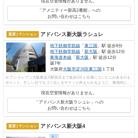
現在空室情報がありません。
「アメニティー新高2番館」への
お問い合わせはこちら
アドバンス新大阪ラシュレ
賃貸 | マンション
地下鉄御堂筋線
「
東三国
」駅 徒歩9分
地下鉄御堂筋線
「
新大阪
」駅 徒歩12分
東海道本線
「
新大阪
」駅 徒歩12分
築7年
大阪府
大阪市淀川区
東三国
１丁目
セブン-イレブン大阪東淀川駅前店まで徒歩2分と近場にコンビニがあるのも
ポイント。忙しい日でもゴミ出しをサクッと終えられるように、敷地内にゴ
ミ置き場を備えております。2駅利用で...
現在空室情報がありません。
「アドバンス新大阪ラシュレ」への
お問い合わせはこちら
アドバンス新大阪4
賃貸 | マンション
敷0