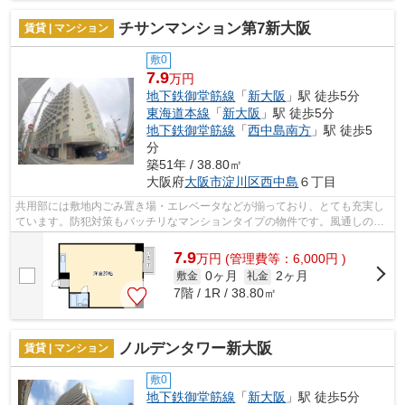
チサンマンション第7新大阪
賃貸 | マンション
敷0
7.9
万円
地下鉄御堂筋線
「
新大阪
」駅 徒歩5分
東海道本線
「
新大阪
」駅 徒歩5分
地下鉄御堂筋線
「
西中島南方
」駅 徒歩5
分
築51年 / 38.80㎡
大阪府
大阪市淀川区
西中島
６丁目
共用部には敷地内ごみ置き場・エレベータなどが揃っており、とても充実し
ています。防犯対策もバッチリなマンションタイプの物件です。風通しの良
い物件は利便性が高く好条件です。付...
7.9
万
円
(管理費等：6,000円 )
0ヶ月
2ヶ月
敷金
礼金
7階 / 1R / 38.80㎡
ノルデンタワー新大阪
賃貸 | マンション
敷0
地下鉄御堂筋線
「
新大阪
」駅 徒歩5分