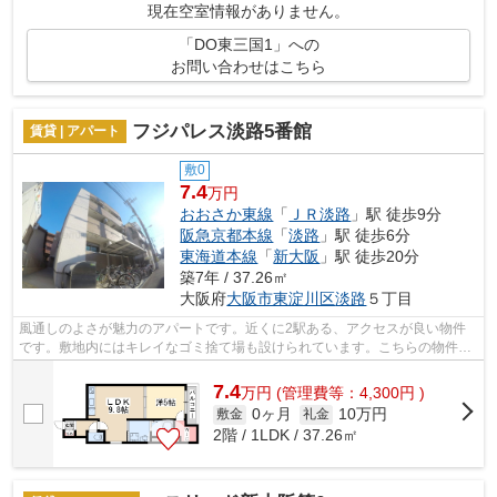
現在空室情報がありません。
「DO東三国1」への
お問い合わせはこちら
フジパレス淡路5番館
賃貸 | アパート
敷0
7.4
万円
おおさか東線
「
ＪＲ淡路
」駅 徒歩9分
阪急京都本線
「
淡路
」駅 徒歩6分
東海道本線
「
新大阪
」駅 徒歩20分
築7年 / 37.26㎡
大阪府
大阪市東淀川区
淡路
５丁目
風通しのよさが魅力のアパートです。近くに2駅ある、アクセスが良い物件
です。敷地内にはキレイなゴミ捨て場も設けられています。こちらの物件は
アパートです。大阪市東淀川区エリアに...
7.4
万
円
(管理費等：4,300円 )
0ヶ月
10万円
敷金
礼金
2階 / 1LDK / 37.26㎡