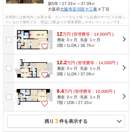
築5年 / 27.33㎡～37.09㎡
大阪府
大阪市淀川区
十三東
４丁目
共用部には敷地内ごみ置き場・エレベータなど様々な設備やサービスが揃っ
ているので便利です。周辺に2駅ありの電車通勤しやすいマンションです。
こちらはマンションタイプになります。...
12
万
円
(管理費等：14,000円 )
0ヶ月
1ヶ月
敷金
礼金
2階 / 1LDK / 36.70㎡
12.2
万
円
(管理費等：14,000円 )
0ヶ月
1ヶ月
敷金
礼金
3階 / 1LDK / 37.09㎡
9.4
万
円
(管理費等：10,000円 )
0ヶ月
1ヶ月
敷金
礼金
7階 / 1DK / 27.33㎡
3
残り
件を表示する