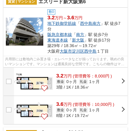
エスリード新大阪第6
賃貸 | マンション
敷0
3.2
3.6
万円～
万円
地下鉄御堂筋線
「
西中島南方
」駅 徒歩7
分
阪急京都本線
「
南方
」駅 徒歩7分
東海道本線
「
新大阪
」駅 徒歩17分
築29年 / 18.36㎡～19.72㎡
大阪府
大阪市淀川区
西中島
１丁目
共用部には敷地内ごみ置き場・エレベータなどが揃っております。眺めの良
いマンションです。マンションは通風良好な空間です。こちらの物件はマン
ションです。行き先に応じて駅を選べ...
3.2
万
円
(管理費等：8,000円 )
0ヶ月
1ヶ月
敷金
礼金
3階 / 1K / 18.36㎡
3.6
万
円
(管理費等：10,000円 )
0ヶ月
1ヶ月
敷金
礼金
8階 / 1K / 19.72㎡