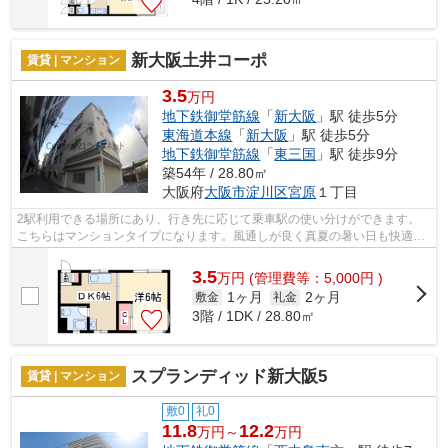
新大阪土井コーポ
賃貸 | マンション
3.5
万円
地下鉄御堂筋線
「
新大阪
」駅 徒歩5分
東海道本線
「
新大阪
」駅 徒歩5分
地下鉄御堂筋線
「
東三国
」駅 徒歩9分
築54年 / 28.80㎡
大阪府
大阪市淀川区
宮原
１丁目
2駅利用できる場所にあり、行き先に応じて乗車駅の使い分けができます。
こちらはマンションタイプになります。風通しが良く真夏の暑い日も快適に
過ごせるマンションです。当社はお客様...
3.5
万
円
(管理費等：5,000円 )
1ヶ月
2ヶ月
敷金
礼金
3階 / 1DK / 28.80㎡
スプランディッド新大阪5
賃貸 | マンション
敷0
礼0
11.8
12.2
万円～
万円