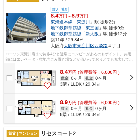
敷0
礼0
8.4
8.9
万円～
万円
東海道本線
「
東淀川
」駅 徒歩2分
地下鉄御堂筋線
「
東三国
」駅 徒歩9分
地下鉄御堂筋線
「
新大阪
」駅 徒歩12分
築11年 / 29.34㎡
大阪府
大阪市東淀川区
西淡路
４丁目
ローソン東淀川店まで徒歩4分と近場にコンビニがあるのもポイント。共用
部にはエレベータ・敷地内ごみ置き場などが備わっておりとても充実してい
ます。外観タイル張りのマンションは、...
8.4
万
円
(管理費等：6,000円 )
0ヶ月
0ヶ月
敷金
礼金
3階 / 1LDK / 29.34㎡
8.9
万
円
(管理費等：6,000円 )
0ヶ月
0ヶ月
敷金
礼金
8階 / 1LDK / 29.34㎡
リセスコート2
賃貸 | マンション