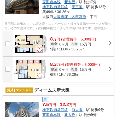
東海道本線
「
新大阪
」駅 徒歩7分
地下鉄御堂筋線
「
東三国
」駅 徒歩13分
築49年 / 36.26㎡
大阪府
大阪市淀川区
西宮原
１丁目
共用部には敷地内ごみ置き場・エレベータなど様々な設備やサービスが揃っ
ているので便利です。2駅利用可能でアクセスの良い物件です。住環境がよ
く通風良好で日も入る物件をご提供しま...
8
万
円
(管理費等：5,000円 )
0ヶ月
15万円
敷金
礼金
5階 / 1LDK / 36.26㎡
8.3
万
円
(管理費等：5,000円 )
0ヶ月
15万円
敷金
礼金
6階 / 1K / 36.26㎡
ディームス新大阪
賃貸 | マンション
敷0
7.5
12.2
万円～
万円
地下鉄御堂筋線
「
新大阪
」駅 徒歩9分
東海道本線
「
新大阪
」駅 徒歩9分