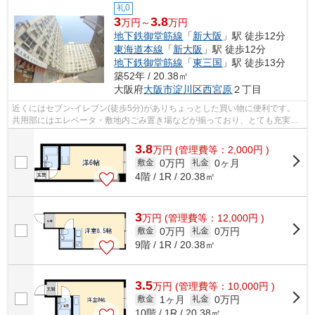
礼0
3
3.8
万円～
万円
地下鉄御堂筋線
「
新大阪
」駅 徒歩12分
東海道本線
「
新大阪
」駅 徒歩12分
地下鉄御堂筋線
「
東三国
」駅 徒歩13分
築52年 / 20.38㎡
大阪府
大阪市淀川区
西宮原
２丁目
近くにはセブン-イレブン(徒歩5分)がありちょっとした買い物に便利です。
共用部にはエレベータ・敷地内ごみ置き場などが揃っており、とても充実し
ています。近くに駅が2つあるため、用...
3.8
万
円
(管理費等：2,000円 )
0万円
0ヶ月
敷金
礼金
4階 / 1R / 20.38㎡
3
万
円
(管理費等：12,000円 )
0万円
0万円
敷金
礼金
9階 / 1R / 20.38㎡
3.5
万
円
(管理費等：10,000円 )
1ヶ月
0万円
敷金
礼金
10階 / 1R / 20.38㎡