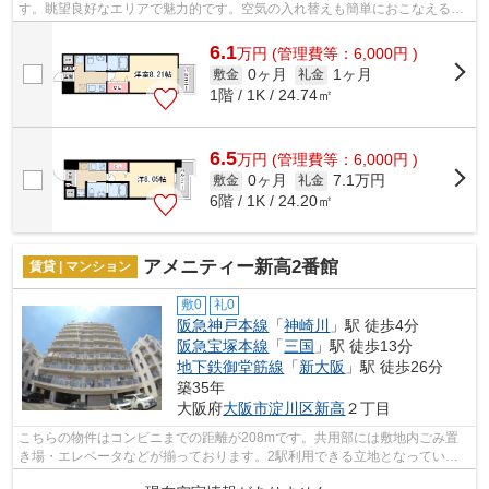
す。眺望良好なエリアで魅力的です。空気の入れ替えも簡単におこなえる通
風良好のマンションです。当社スタッフが...
6.1
万
円
(管理費等：6,000円 )
0ヶ月
1ヶ月
敷金
礼金
1階 / 1K / 24.74㎡
6.5
万
円
(管理費等：6,000円 )
0ヶ月
7.1万円
敷金
礼金
6階 / 1K / 24.20㎡
アメニティー新高2番館
賃貸 | マンション
敷0
礼0
阪急神戸本線
「
神崎川
」駅 徒歩4分
阪急宝塚本線
「
三国
」駅 徒歩13分
地下鉄御堂筋線
「
新大阪
」駅 徒歩26分
築35年
大阪府
大阪市淀川区
新高
２丁目
こちらの物件はコンビニまでの距離が208mです。共用部には敷地内ごみ置
き場・エレベータなどが揃っております。2駅利用できる立地となってい
て、アクセスが良いです。造りとデザインに...