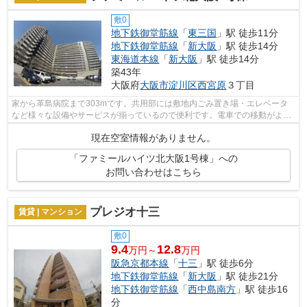
敷0
地下鉄御堂筋線
「
東三国
」駅 徒歩11分
地下鉄御堂筋線
「
新大阪
」駅 徒歩14分
東海道本線
「
新大阪
」駅 徒歩14分
築43年
大阪府
大阪市淀川区
西宮原
３丁目
家から革島病院まで303mです。共用部には敷地内ごみ置き場・エレベータ
など様々な設備やサービスが揃っているので便利です。電車での移動がより
便利になる、2駅利用可能な物件です。防...
現在空室情報がありません。
「ファミールハイツ北大阪1号棟」への
お問い合わせはこちら
プレジオ十三
賃貸 | マンション
敷0
9.4
12.8
万円～
万円
阪急京都本線
「
十三
」駅 徒歩6分
地下鉄御堂筋線
「
新大阪
」駅 徒歩21分
地下鉄御堂筋線
「
西中島南方
」駅 徒歩16
分