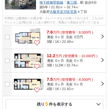
地下鉄御堂筋線
「
東三国
」駅 徒歩5分
築5年 / 21.82㎡～32.74㎡
大阪府
大阪市淀川区
宮原
４丁目
共用部には敷地内ごみ置き場・エレベータなどが揃っております。こちらの
マンションは2駅が近くにあり便利です。雨風から骨組みを守ってくれるの
が、外観タイル張りです。通風良好なマ...
7.6
万
円
(管理費等：8,000円 )
0ヶ月
0万円
敷金
礼金
3階 / 1K / 22.49㎡
12.2
万
円
(管理費等：10,000円 )
0ヶ月
0ヶ月
敷金
礼金
3階 / 1LDK / 32.74㎡
7.5
万
円
(管理費等：8,000円 )
0ヶ月
0ヶ月
敷金
礼金
4階 / 1K / 21.82㎡
5
残り
件を表示する