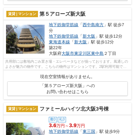
第５アローズ新大阪
賃貸 | マンション
地下鉄御堂筋線
「
西中島南方
」駅 徒歩7
分
地下鉄御堂筋線
「
新大阪
」駅 徒歩12分
東海道本線
「
新大阪
」駅 徒歩12分
築22年
大阪府
大阪市東淀川区
東中島
２丁目
共用部には敷地内ごみ置き場・エレベータなどが揃っております。風通しの
よさが魅力の物件です。こちらの物件はマンションです。2駅利用可能でと
ても利便性の高い物件です。外観タイル...
現在空室情報がありません。
「第５アローズ新大阪」への
お問い合わせはこちら
ファミールハイツ北大阪3号棟
賃貸 | マンション
敷0
礼0
3.6
3.9
万円～
万円
地下鉄御堂筋線
「
東三国
」駅 徒歩9分