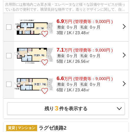
共用部には敷地内ごみ置き場・エレベータなど様々な設備やサービスが揃っ
ているので便利です。眺望良好な物件です。造りとデザインに関して、自信
をもって情報を提供できるマンション...
6.9
万
円
(管理費等：9,000円 )
0ヶ月
0ヶ月
敷金
礼金
3階 / 1K / 23.48㎡
7.1
万
円
(管理費等：9,000円 )
0ヶ月
0ヶ月
敷金
礼金
5階 / 1K / 26.56㎡
6.6
万
円
(管理費等：9,000円 )
0ヶ月
0ヶ月
敷金
礼金
6階 / 1K / 23.48㎡
3
残り
件を表示する
ラグゼ淡路2
賃貸 | マンション