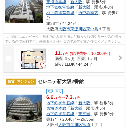
東海道本線
「
新大阪
」駅 徒歩8分
地下鉄御堂筋線
「
新大阪
」駅 徒歩8分
地下鉄御堂筋線
「
西中島南方
」駅 徒歩7
分
築36年 / 44.24㎡
大阪府
大阪市東淀川区
東中島
１丁目
共用部にはエレベータ・敷地内ごみ置き場など様々な設備やサービスが揃っ
ているので便利です。外観タイル張りなので経年劣化が少なくメンテナンス
がラクな物件です。通風システムが整...
11
万
円
(管理費等：10,000円 )
0ヶ月
1ヶ月
敷金
礼金
5階 / 1LDK / 44.24㎡
セレニテ新大阪2番館
賃貸 | マンション
敷0
礼0
6.6
7.3
万円～
万円
地下鉄御堂筋線
「
新大阪
」駅 徒歩5分
東海道本線
「
新大阪
」駅 徒歩5分
地下鉄御堂筋線
「
東三国
」駅 徒歩9分
築17年 / 23.48㎡～26.56㎡
大阪府
大阪市淀川区
宮原
１丁目