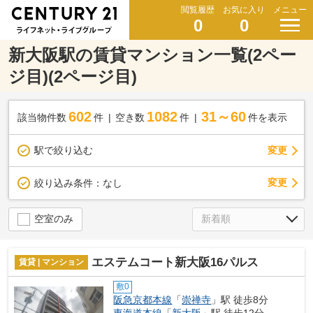
閲覧履歴
お気に入り
メニュー
0
0
新大阪駅の賃貸マンション一覧(2ペー
ジ目)(2ページ目)
602
1082
31～60
該当物件数
件
空き数
件
件を表示
駅で絞り込む
変更
変更
絞り込み条件：
なし
空室のみ
エステムコート新大阪16パルス
賃貸 | マンション
敷0
阪急京都本線
「
崇禅寺
」駅 徒歩8分
東海道本線
「
新大阪
」駅 徒歩12分