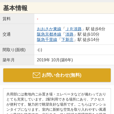
基本情報
賃料
-
おおさか東線
「
ＪＲ淡路
」駅 徒歩6分
交通
阪急京都本線
「
淡路
」駅 徒歩10分
阪急千里線
「
下新庄
」駅 徒歩14分
間取り(面積)
-(-)
築年月
2019年 10月(築6年)
お問い合わせ(無料)
共用部には敷地内ごみ置き場・エレベータなどが備わっており
とても充実しています。2駅利用できる場所にあり、アクセス
が便利です。魅力的で眺望良好な場所です。こちらはマンショ
ンタイプになります。室内に新鮮な空気を取り入れやすい風通