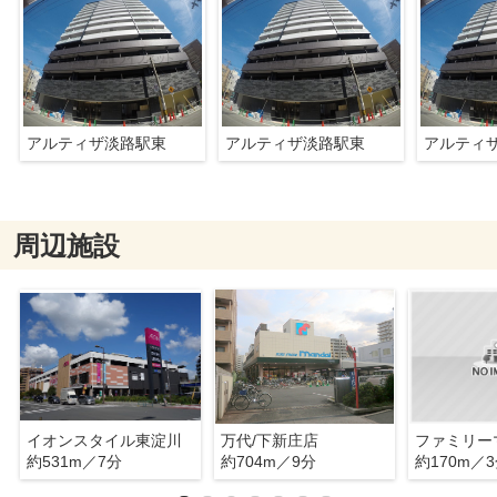
アルティザ淡路駅東
アルティザ淡路駅東
アルティ
周辺施設
イオンスタイル東淀川
万代/下新庄店
約531m／7分
約704m／9分
約170m／