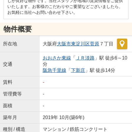
しが良好な物件です。当社スタッフが地域の賃貸情報をご提供
いたします。お客様のこだわりやご要望などございましたら、
お気軽に当社へお問い合わせ下さい。
物件概要
所在地
大阪府
大阪市東淀川区
菅原
７丁目
おおさか東線
「
ＪＲ淡路
」駅 徒歩6～10
交通
分
阪急千里線
「
下新庄
」駅 徒歩14分
賃料
-
管理費等
-
面積
-
築年月
2019年 10月(築6年)
種別 / 構造
マンション / 鉄筋コンクリート