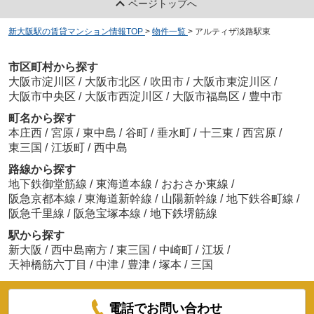
ページトップへ
新大阪駅の賃貸マンション情報TOP
>
物件一覧
>
アルティザ淡路駅東
市区町村から探す
大阪市淀川区
/
大阪市北区
/
吹田市
/
大阪市東淀川区
/
大阪市中央区
/
大阪市西淀川区
/
大阪市福島区
/
豊中市
町名から探す
本庄西
/
宮原
/
東中島
/
谷町
/
垂水町
/
十三東
/
西宮原
/
東三国
/
江坂町
/
西中島
路線から探す
地下鉄御堂筋線
/
東海道本線
/
おおさか東線
/
阪急京都本線
/
東海道新幹線
/
山陽新幹線
/
地下鉄谷町線
/
阪急千里線
/
阪急宝塚本線
/
地下鉄堺筋線
駅から探す
新大阪
/
西中島南方
/
東三国
/
中崎町
/
江坂
/
天神橋筋六丁目
/
中津
/
豊津
/
塚本
/
三国
電話でお問い合わせ