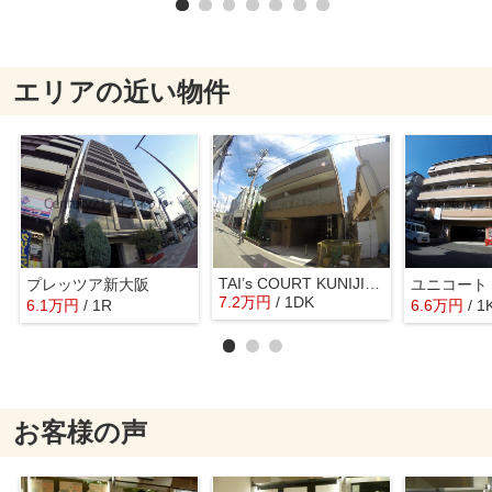
エリアの近い物件
TAI’s COURT KUNIJIMA
プレッツア新大阪
ユニコート
7.2
万
円
/ 1DK
6.1
万
円
/ 1R
6.6
万
円
/ 1
お客様の声