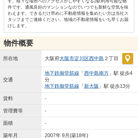
す。様々な場所へのアクセスがしやすくなる2駅利用可能な物
件です。通風良好のマンションなのでいつでも新鮮な空気を味
わえます。できるだけ早めに不動産情報を集めたい方は当社ス
タッフまでご連絡ください。地域の不動産情報をいち早くお届
けします。
物件概要
所在地
大阪府
大阪市淀川区
西中島
２丁目
地下鉄御堂筋線
「
西中島南方
」駅 徒歩4
交通
分
地下鉄御堂筋線
「
新大阪
」駅 徒歩13分
賃料
-
管理費等
-
面積
-
築年月
2007年 9月(築18年)