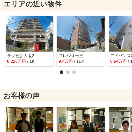
エリアの近い物件
ラグゼ新大阪2
プレジオ十三
8.225
万
円
/ 1K
9.4
万
円
/ 1DK
6.64
万
円
/ 
お客様の声