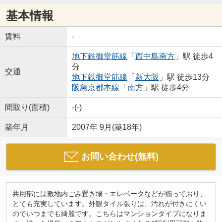
基本情報
賃料
-
地下鉄御堂筋線
「
西中島南方
」駅 徒歩4
分
交通
地下鉄御堂筋線
「
新大阪
」駅 徒歩13分
阪急京都本線
「
南方
」駅 徒歩4分
間取り(面積)
-(-)
築年月
2007年 9月(築18年)
お問い合わせ(無料)
共用部には敷地内ごみ置き場・エレベータなどが揃っており、
とても充実しています。外観タイル張りは、汚れが付きにくい
のでいつまでも綺麗です。こちらはマンションタイプになりま