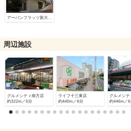
アーバンフラッツ新大阪1
周辺施設
グルメシティ南方店
ライフ十三東店
グルメシテ
約322m／5分
約440m／6分
約446m／