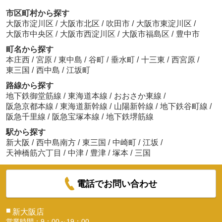
市区町村から探す
大阪市淀川区
/
大阪市北区
/
吹田市
/
大阪市東淀川区
/
大阪市中央区
/
大阪市西淀川区
/
大阪市福島区
/
豊中市
町名から探す
本庄西
/
宮原
/
東中島
/
谷町
/
垂水町
/
十三東
/
西宮原
/
東三国
/
西中島
/
江坂町
路線から探す
地下鉄御堂筋線
/
東海道本線
/
おおさか東線
/
阪急京都本線
/
東海道新幹線
/
山陽新幹線
/
地下鉄谷町線
/
阪急千里線
/
阪急宝塚本線
/
地下鉄堺筋線
駅から探す
新大阪
/
西中島南方
/
東三国
/
中崎町
/
江坂
/
天神橋筋六丁目
/
中津
/
豊津
/
塚本
/
三国
電話でお問い合わせ
■
新大阪店
営業時間：9：00～19：00