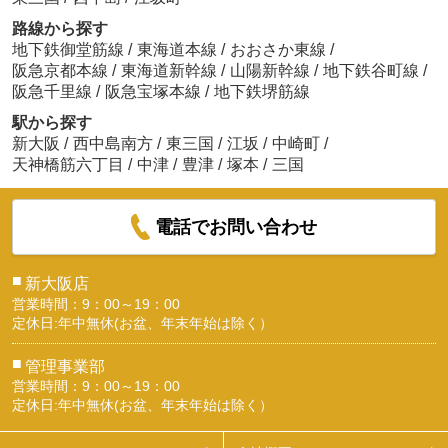
路線から探す
地下鉄御堂筋線
/
東海道本線
/
おおさか東線
/
阪急京都本線
/
東海道新幹線
/
山陽新幹線
/
地下鉄谷町線
/
阪急千里線
/
阪急宝塚本線
/
地下鉄堺筋線
駅から探す
新大阪
/
西中島南方
/
東三国
/
江坂
/
中崎町
/
天神橋筋六丁目
/
中津
/
豊津
/
塚本
/
三国
電話でお問い合わせ
■
新大阪店
営業時間：9：00～19：00
定休日:年中無休(お盆、年末年始は除く）
■
管理事業部
営業時間：9：00～19：00
定休日:年中無休(お盆、年末年始は除く）