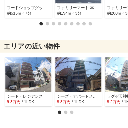
フードショップグッディ中津店
ファミリーマート 本庄西二丁目店
約515m／7分
約194m／3分
約200m／
エリアの近い物件
シード・レジデンス
シーズ・アパートメント中之島
ラグゼ天神
9.3
万
円
/ 1LDK
8.8
万
円
/ 1LDK
8.2
万
円
/ 1