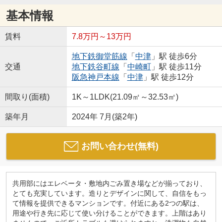
基本情報
賃料
7.8万円～13万円
地下鉄御堂筋線
「
中津
」駅 徒歩6分
交通
地下鉄谷町線
「
中崎町
」駅 徒歩11分
阪急神戸本線
「
中津
」駅 徒歩12分
間取り(面積)
1K～1LDK(21.09㎡～32.53㎡)
築年月
2024年 7月(築2年)
お問い合わせ(無料)
共用部にはエレベータ・敷地内ごみ置き場などが揃っており、
とても充実しています。造りとデザインに関して、自信をもっ
て情報を提供できるマンションです。付近にある2つの駅は、
用途や行き先に応じて使い分けることができます。上階はあり