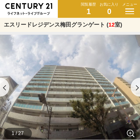
閲覧履歴
お気に入り
メニュー
1
0
エスリードレジデンス梅田グランゲート (
12
室)
1 / 27