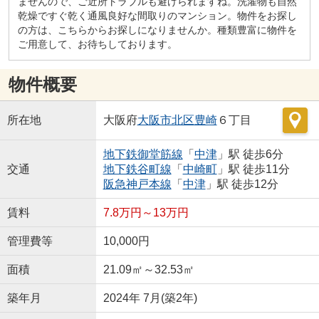
ませんので、ご近所トラブルも避けられますね。洗濯物も自然
乾燥ですぐ乾く通風良好な間取りのマンション。物件をお探し
の方は、こちらからお探しになりませんか。種類豊富に物件を
ご用意して、お待ちしております。
物件概要
所在地
大阪府
大阪市北区
豊崎
６丁目
地下鉄御堂筋線
「
中津
」駅 徒歩6分
交通
地下鉄谷町線
「
中崎町
」駅 徒歩11分
阪急神戸本線
「
中津
」駅 徒歩12分
賃料
7.8万円～13万円
管理費等
10,000円
面積
21.09㎡～32.53㎡
築年月
2024年 7月(築2年)