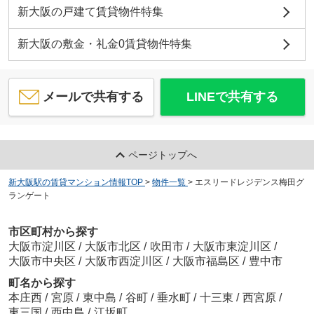
新大阪の戸建て賃貸物件特集
新大阪の敷金・礼金0賃貸物件特集
メールで共有する
LINEで共有する
ページトップへ
新大阪駅の賃貸マンション情報TOP
>
物件一覧
>
エスリードレジデンス梅田グ
ランゲート
市区町村から探す
大阪市淀川区
/
大阪市北区
/
吹田市
/
大阪市東淀川区
/
大阪市中央区
/
大阪市西淀川区
/
大阪市福島区
/
豊中市
町名から探す
本庄西
/
宮原
/
東中島
/
谷町
/
垂水町
/
十三東
/
西宮原
/
東三国
/
西中島
/
江坂町