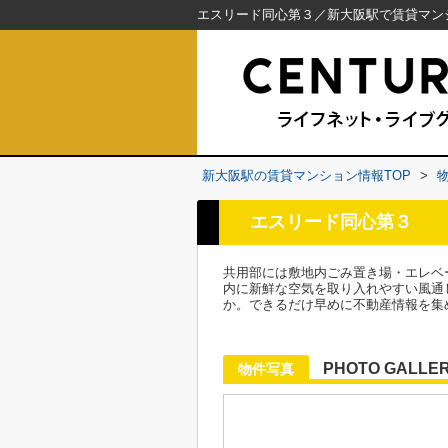
新大阪駅の賃貸マンション情報TOP
>
エスリード同心第３
共用部には敷地内ごみ置き場・エレベ
内に新鮮な空気を取り入れやすい風通
か。できるだけ早めに不動産情報を集
PHOTO GALLE
物件写真