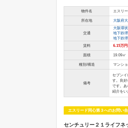
物件名
エスリー
所在地
大阪府大
大阪環状
交通
地下鉄堺
地下鉄堺
賃料
6.15万円
面積
19.09㎡
種別/構造
マンショ
セブンイ
す。良好
備考
です。あ
紹介をい
エスリード同心第３へのお問い合
センチュリー２１ライフネ