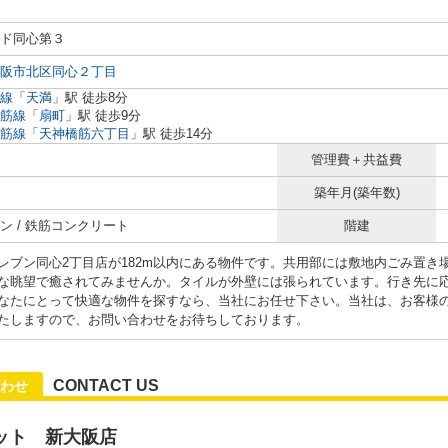
ド同心第３
阪市北区同心２丁目
線
「
天満
」駅 徒歩8分
筋線
「
扇町
」駅 徒歩9分
筋線
「
天神橋筋六丁目
」駅 徒歩14分
管理費＋共益費
築年月(築年数)
ン / 鉄筋コンクリート
階建
レブン同心2丁目店が182m以内にある物件です。共用部には敷地内ごみ置き
な眺望で癒されてみませんか。タイルが外壁には張られています。行き先に応
なたにとって快適な物件を探すなら、当社にお任せ下さい。当社は、お客様
たしますので、お問い合わせをお待ちしております。
CONTACT US
わせ
ット 新大阪店