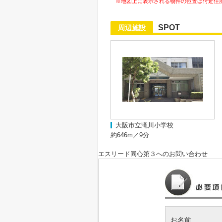
※地図上に表示される物件の位置は付近住
SPOT
周辺施設
大阪市立滝川小学校
約646m／9分
エスリード同心第３
へのお問い合わせ
お名前