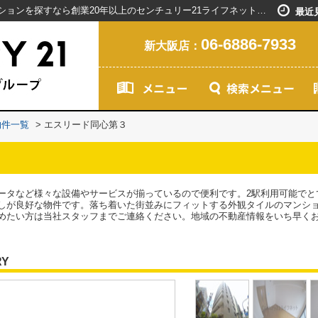
エスリード同心第３／新大阪駅で賃貸マンションを探すなら創業20年以上のセンチュリー21ライフネット・ライブグループ
最近
06-6886-7933
新大阪店：
物件一覧
>
エスリード同心第３
ータなど様々な設備やサービスが揃っているので便利です。2駅利用可能でと
しが良好な物件です。落ち着いた街並みにフィットする外観タイルのマンシ
めたい方は当社スタッフまでご連絡ください。地域の不動産情報をいち早く
RY