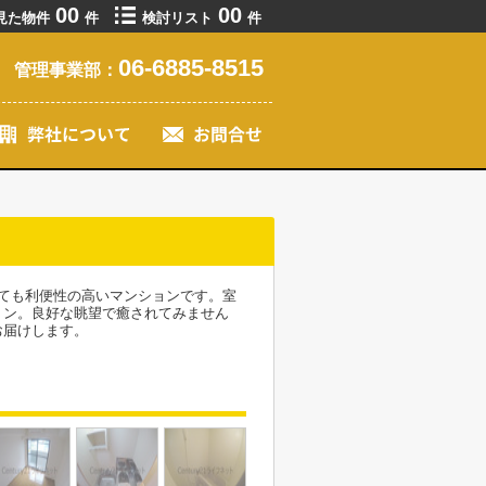
00
00
見た物件
件
検討リスト
件
06-6885-8515
管理事業部：
ても利便性の高いマンションです。室
ョン。良好な眺望で癒されてみません
お届けします。