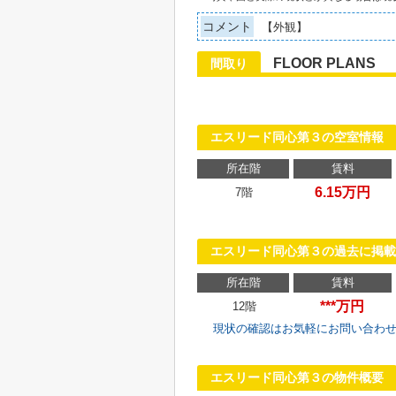
コメント
【外観】
FLOOR PLANS
間取り
エスリード同心第３の空室情報
所在階
賃料
6.15万円
7階
エスリード同心第３の過去に掲載
所在階
賃料
***万円
12階
現状の確認はお気軽にお問い合わ
エスリード同心第３の物件概要