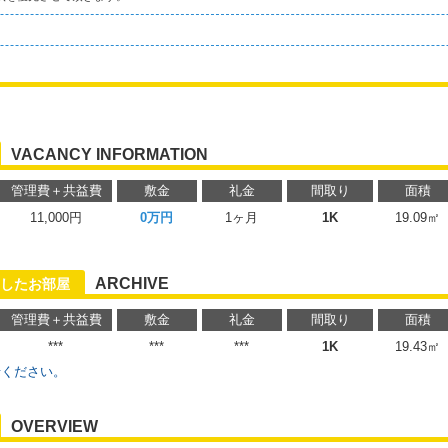
VACANCY INFORMATION
管理費＋共益費
敷金
礼金
間取り
面積
11,000円
0万円
1ヶ月
1K
19.09㎡
ARCHIVE
したお部屋
管理費＋共益費
敷金
礼金
間取り
面積
***
***
***
1K
19.43㎡
せください。
OVERVIEW