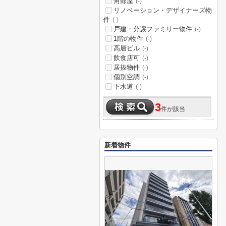
角部屋
(-)
リノベーション・デザイナーズ物
件
(-)
戸建・分譲ファミリー物件
(-)
1階の物件
(-)
高層ビル
(-)
飲食店可
(-)
居抜物件
(-)
個別空調
(-)
下水道
(-)
3
件が該当
新着物件