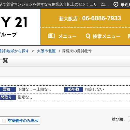
大阪市北区長柄東の賃貸物件一覧｜新大阪駅で賃貸マンションを探すなら創業20年以上のセンチュリー21ライフネット・ライブグループ
最近
06-6886-7933
新大阪店：
(賃貸)地域から探す
>
大阪市北区
>
長柄東の賃貸物件
一覧
面積
下限なし～上限なし
築年数
指定しない
間取り
指定なし
並び順：
空室物件のみ表示