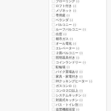
フローリング
(-)
ロフト付き
(-)
メゾネット
(-)
専用庭
(-)
ベランダ
(-)
バルコニー
(-)
ルーフバルコニー
(-)
出窓
(-)
都市ガス
(-)
オール電化
(-)
エレベーター
(-)
２面バルコニー
(-)
照明器具付き
(-)
コインランドリー
(-)
駐輪場
(-)
バイク置場あり
(-)
家具・家電付き
(-)
IHクッキングヒーター
(-)
ガスコンロ
(-)
コンロ２口以上
(-)
システムキッチン
(-)
対面式キッチン
(-)
バス・トイレ別
(-)
追焚機能浴室
(-)