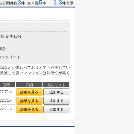
3
5
1-3
当公開件数
件 空き数
件
件表示
駅 徒歩13分
0分
コンクリート
場などが備わっておりとても充実してい
風通しの良いマンションは利便性が高く
面積
詳細
検討リスト
22.71㎡
詳細を見る
追加する
22.71㎡
詳細を見る
追加する
22.71㎡
詳細を見る
追加する