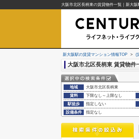
新大阪駅の賃貸マンション情報TOP
>
大阪市北区長柄東 賃貸物件
地域
大阪市北区長柄東
賃料
下限なし～上限なし
駅徒歩
指定しない
設備条件
指定なし