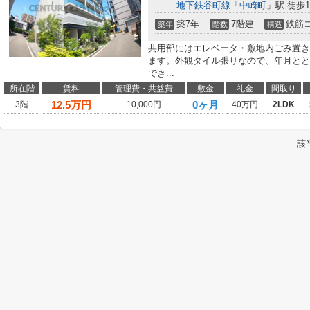
地下鉄谷町線
「
中崎町
」駅 徒歩1
築7年
7階建
鉄筋
築年
階数
構造
共用部にはエレベータ・敷地内ごみ置き
ます。外観タイル張りなので、年月とと
でき...
所在階
賃料
管理費・共益費
敷金
礼金
間取り
12.5
万円
0ヶ月
3階
10,000円
40万円
2LDK
該