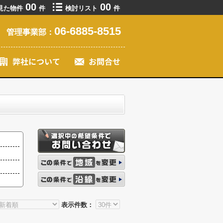
00
00
見た物件
件
検討リスト
件
06-6885-8515
管理事業部：
表示件数：