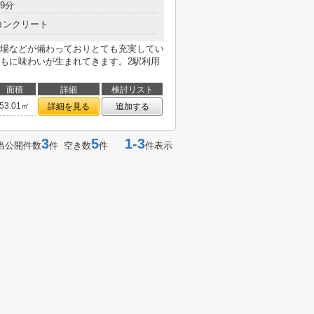
9分
コンクリート
場などが備わっておりとても充実してい
もに味わいが生まれてきます。2駅利用
面積
詳細
検討リスト
53.01㎡
詳細を見る
追加する
3
5
1-3
当公開件数
件 空き数
件
件表示