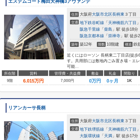
エステムコート梅田天神橋3アヴァンテ
大阪府
大阪市北区
長柄東
３丁目
住所
交通
地下鉄谷町線
「
天神橋筋六丁目
」
阪急千里線
「
柴島
」駅 徒歩18分
阪急京都本線
「
崇禅寺
」駅 徒歩2
築12年
10階建
鉄
築年
階数
構造
近くにはローソン 長柄東二丁目店(徒歩
す。共用部には敷地内ごみ置き場・エレ
可能...
所在階
賃料
管理費・共益費
敷金
礼金
間取り
6.015
万円
0万円
0ヶ月
9階
7,000円
1K
リアンカーサ長柄
大阪府
大阪市北区
長柄東
３丁目
住所
交通
地下鉄堺筋線
「
天神橋筋六丁目
」
大阪環状線
「
天満
」駅 徒歩17分