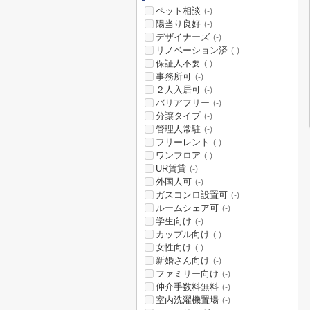
ペット相談
(-)
陽当り良好
(-)
デザイナーズ
(-)
リノベーション済
(-)
保証人不要
(-)
事務所可
(-)
２人入居可
(-)
バリアフリー
(-)
分譲タイプ
(-)
管理人常駐
(-)
フリーレント
(-)
ワンフロア
(-)
UR賃貸
(-)
外国人可
(-)
ガスコンロ設置可
(-)
ルームシェア可
(-)
学生向け
(-)
カップル向け
(-)
女性向け
(-)
新婚さん向け
(-)
ファミリー向け
(-)
仲介手数料無料
(-)
室内洗濯機置場
(-)