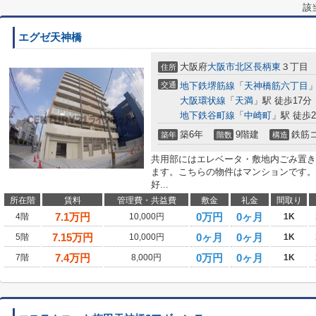
該
エグゼ天神橋
大阪府
大阪市北区
長柄東
３丁目
住所
交通
地下鉄堺筋線
「
天神橋筋六丁目
」
大阪環状線
「
天満
」駅 徒歩17分
地下鉄谷町線
「
中崎町
」駅 徒歩2
築6年
9階建
鉄筋
築年
階数
構造
共用部にはエレベータ・敷地内ごみ置き
ます。こちらの物件はマンションです。
好...
所在階
賃料
管理費・共益費
敷金
礼金
間取り
7.1
万円
0万円
0ヶ月
4階
10,000円
1K
7.15
万円
0ヶ月
0ヶ月
5階
10,000円
1K
7.4
万円
0万円
0ヶ月
7階
8,000円
1K