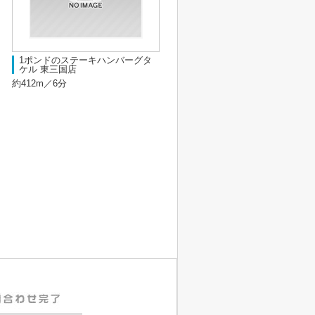
1ポンドのステーキハンバーグタ
ケル 東三国店
約412m／6分