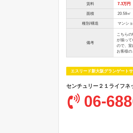
賃料
7.3万円
面積
20.59㎡
種別/構造
マンショ
こちらの
が揃って
備考
ので、室
お客様の
エスリード新大阪グランゲートサ
センチュリー２１ライフネ
06-688