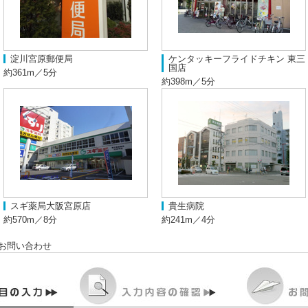
淀川宮原郵便局
ケンタッキーフライドチキン 東三
国店
約361m／5分
約398m／5分
スギ薬局大阪宮原店
貴生病院
約570m／8分
約241m／4分
お問い合わせ