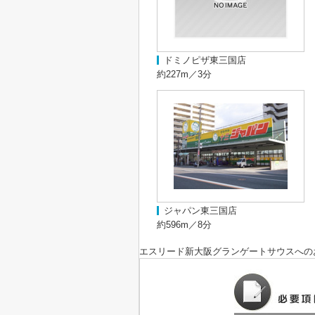
ドミノピザ東三国店
約227m／3分
ジャパン東三国店
約596m／8分
エスリード新大阪グランゲートサウス
への