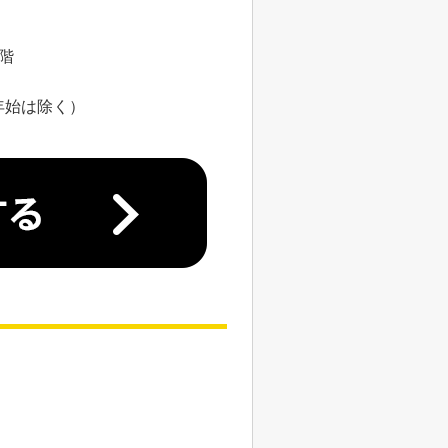
8階
年始は除く）