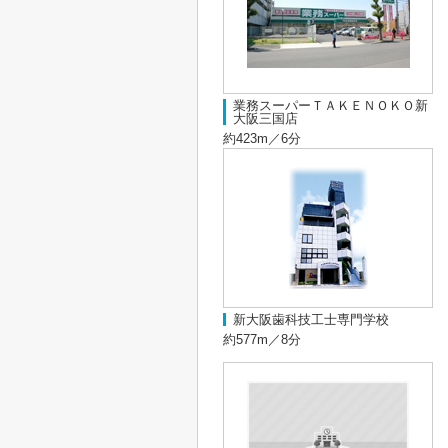
業務スーパーＴＡＫＥＮＯＫＯ新
大阪三国店
約423m／6分
新大阪歯科技工士専門学校
約577m／8分