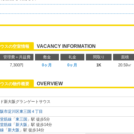
VACANCY INFORMATION
サウスの空室情報
管理費＋共益費
敷金
礼金
間取り
面積
7,300円
0ヶ月
0ヶ月
1K
20.59㎡
OVERVIEW
サウスの物件概要
ド新大阪グランゲートサウス
阪市淀川区東三国４丁目
堂筋線
「
東三国
」駅 徒歩5分
堂筋線
「
新大阪
」駅 徒歩14分
線
「
新大阪
」駅 徒歩14分