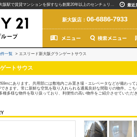
エスリード新大阪グランゲートサウス／新大阪駅で賃貸マンションを探すなら創業20年以上のセンチュリー21ライフネット・ライブグループ
最近
06-6886-7933
新大阪店：
物件一覧
>
エスリード新大阪グランゲートサウス
ゲートサウス
269mにあります。共用部には敷地内ごみ置き場・エレベータなどが備わっ
ができます。常に新鮮な空気を取り入れられる通風良好な間取りの物件。こち
多種多様な物件を取り扱っており、利便性の高い物件をご紹介させていただ
RY