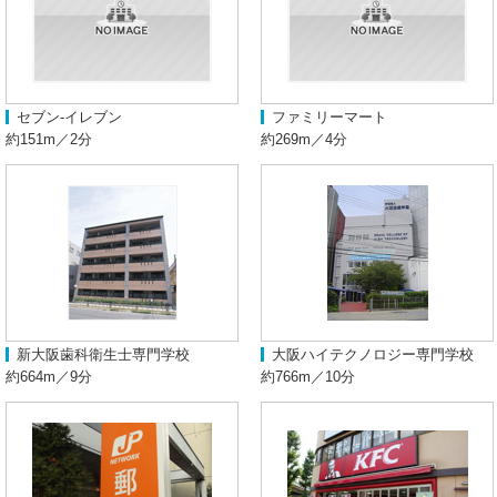
セブン-イレブン
ファミリーマート
約151m／2分
約269m／4分
新大阪歯科衛生士専門学校
大阪ハイテクノロジー専門学校
約664m／9分
約766m／10分