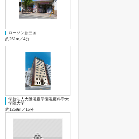
ローソン新三国
約261m／4分
学校法人大阪滋慶学園滋慶科学大
学院大学
約1269m／16分