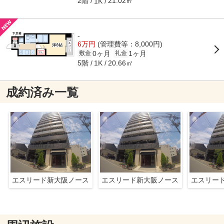
2階
21.02㎡
1K
-
6万円
(管理費等：8,000円)
0ヶ月
1ヶ月
敷金
礼金
5階
20.66㎡
1K
成約済み一覧
エスリード新大阪ノース
エスリード新大阪ノース
エスリー