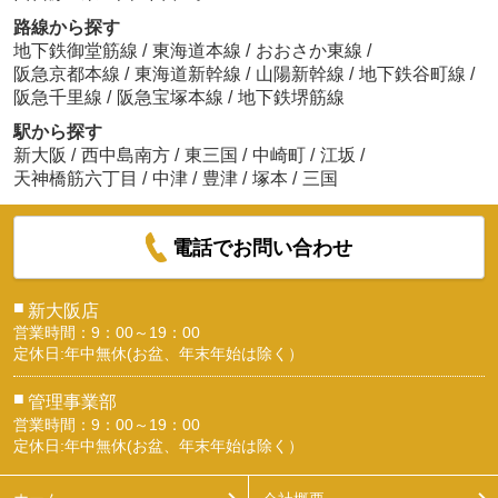
路線から探す
地下鉄御堂筋線
/
東海道本線
/
おおさか東線
/
阪急京都本線
/
東海道新幹線
/
山陽新幹線
/
地下鉄谷町線
/
阪急千里線
/
阪急宝塚本線
/
地下鉄堺筋線
駅から探す
新大阪
/
西中島南方
/
東三国
/
中崎町
/
江坂
/
天神橋筋六丁目
/
中津
/
豊津
/
塚本
/
三国
電話でお問い合わせ
■
新大阪店
営業時間：9：00～19：00
定休日:年中無休(お盆、年末年始は除く）
■
管理事業部
営業時間：9：00～19：00
定休日:年中無休(お盆、年末年始は除く）