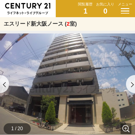
閲覧履歴
お気に入り
メニュー
1
0
エスリード新大阪ノース (
2
室)
1 / 20