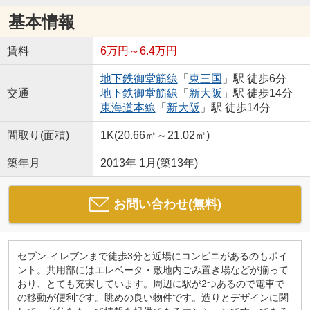
基本情報
賃料
6万円～6.4万円
地下鉄御堂筋線
「
東三国
」駅 徒歩6分
交通
地下鉄御堂筋線
「
新大阪
」駅 徒歩14分
東海道本線
「
新大阪
」駅 徒歩14分
間取り(面積)
1K(20.66㎡～21.02㎡)
築年月
2013年 1月(築13年)
お問い合わせ(無料)
セブン-イレブンまで徒歩3分と近場にコンビニがあるのもポイ
ント。共用部にはエレベータ・敷地内ごみ置き場などが揃って
おり、とても充実しています。周辺に駅が2つあるので電車で
の移動が便利です。眺めの良い物件です。造りとデザインに関