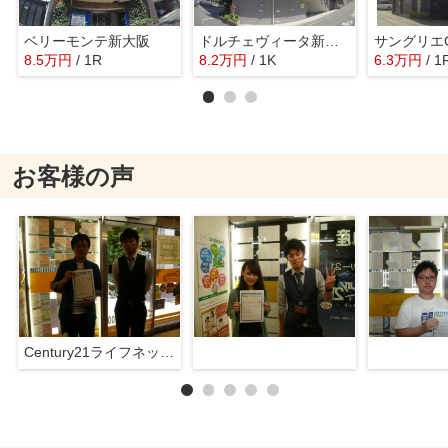
ベリーモンテ新大阪
ドルチェヴィータ新大阪
サングリエ
8.5
万
円
/ 1R
8.2
万
円
/ 1K
6.3
万
円
/ 1
お客様の声
Century21ライフネット新大阪店