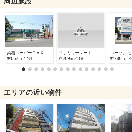
周辺施設
業務スーパーＴＡＫＥＮＯＫＯ新大阪三国店
ファミリーマート
約552m／7分
約209m／3分
約280m／
エリアの近い物件