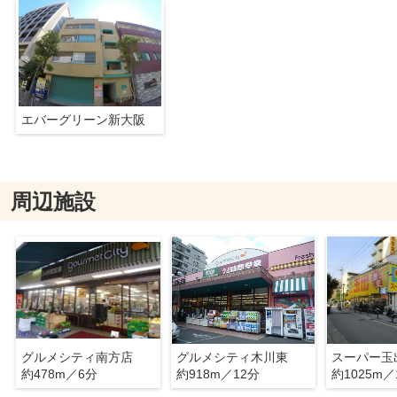
エバーグリーン新大阪
周辺施設
グルメシティ南方店
グルメシティ木川東
スーパー玉
約478m／6分
約918m／12分
約1025m／