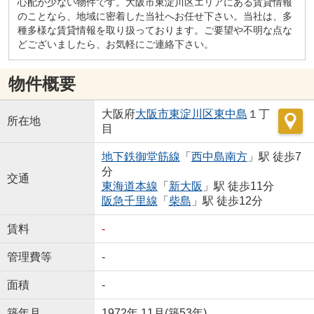
心配が少ない物件です。大阪市東淀川区エリアにある賃貸情報
のことなら、地域に密着した当社へお任せ下さい。当社は、多
種多様な賃貸情報を取り扱っております。ご要望や不明な点な
どございましたら、お気軽にご連絡下さい。
物件概要
大阪府
大阪市東淀川区
東中島
１丁
所在地
目
地下鉄御堂筋線
「
西中島南方
」駅 徒歩7
分
交通
東海道本線
「
新大阪
」駅 徒歩11分
阪急千里線
「
柴島
」駅 徒歩12分
賃料
-
管理費等
-
面積
-
築年月
1972年 11月(築53年)