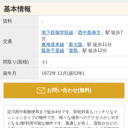
基本情報
賃料
-
地下鉄御堂筋線
「
西中島南方
」駅 徒歩7
分
交通
東海道本線
「
新大阪
」駅 徒歩11分
阪急千里線
「
柴島
」駅 徒歩12分
間取り(面積)
-(-)
築年月
1972年 11月(築53年)
お問い合わせ(無料)
淀川西中島郵便局まで徒歩4分です。防犯対策もバッチリなマ
ンションタイプの物件です。様々な場所へのアクセスがしやす
くなる2駅利用可能な物件です。風通しが良く、湿気やカビの