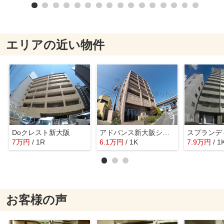
エリアの近い物件
Doクレスト新大阪
アドバンス新大阪シティライフ
7
万
円
/ 1R
6.1
万
円
/ 1K
7.9
万
円
/ 1
お客様の声