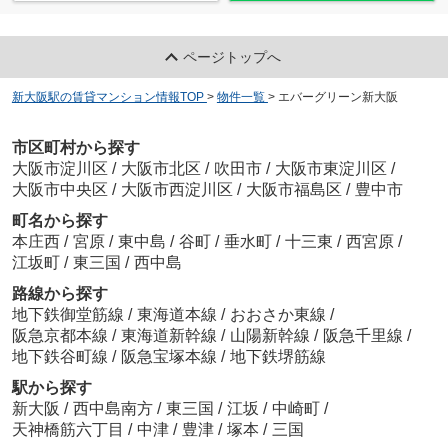
ページトップへ
新大阪駅の賃貸マンション情報TOP
>
物件一覧
>
エバーグリーン新大阪
市区町村から探す
大阪市淀川区
/
大阪市北区
/
吹田市
/
大阪市東淀川区
/
大阪市中央区
/
大阪市西淀川区
/
大阪市福島区
/
豊中市
町名から探す
本庄西
/
宮原
/
東中島
/
谷町
/
垂水町
/
十三東
/
西宮原
/
江坂町
/
東三国
/
西中島
路線から探す
地下鉄御堂筋線
/
東海道本線
/
おおさか東線
/
阪急京都本線
/
東海道新幹線
/
山陽新幹線
/
阪急千里線
/
地下鉄谷町線
/
阪急宝塚本線
/
地下鉄堺筋線
駅から探す
新大阪
/
西中島南方
/
東三国
/
江坂
/
中崎町
/
天神橋筋六丁目
/
中津
/
豊津
/
塚本
/
三国