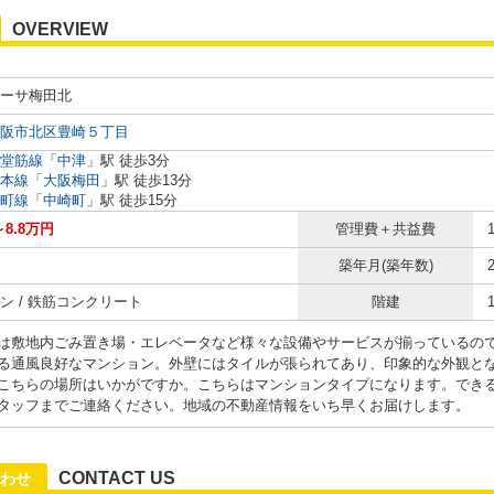
OVERVIEW
ーサ梅田北
阪市北区豊崎５丁目
堂筋線
「
中津
」駅 徒歩3分
本線
「
大阪梅田
」駅 徒歩13分
町線
「
中崎町
」駅 徒歩15分
～8.8万円
管理費＋共益費
築年月(築年数)
ン / 鉄筋コンクリート
階建
は敷地内ごみ置き場・エレベータなど様々な設備やサービスが揃っているの
る通風良好なマンション。外壁にはタイルが張られてあり、印象的な外観と
こちらの場所はいかがですか。こちらはマンションタイプになります。でき
タッフまでご連絡ください。地域の不動産情報をいち早くお届けします。
CONTACT US
わせ