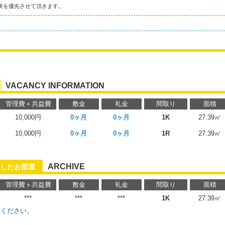
状を優先させて頂きます。
VACANCY INFORMATION
管理費＋共益費
敷金
礼金
間取り
面積
10,000円
0ヶ月
0ヶ月
1K
27.39㎡
10,000円
0ヶ月
0ヶ月
1R
27.39㎡
ARCHIVE
したお部屋
管理費＋共益費
敷金
礼金
間取り
面積
***
***
***
1K
27.39㎡
せください。