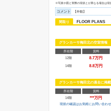
※写真や図と実際の現状とが異なる場合は現
コメント
【外観】
FLOOR PLANS
間取り
グランカーサ梅田北の空室情報
所在階
賃料
8.7万円
12階
8.8万円
14階
グランカーサ梅田北の過去に掲載
所在階
賃料
***万円
14階
現状の確認はお気軽にお問い合わ