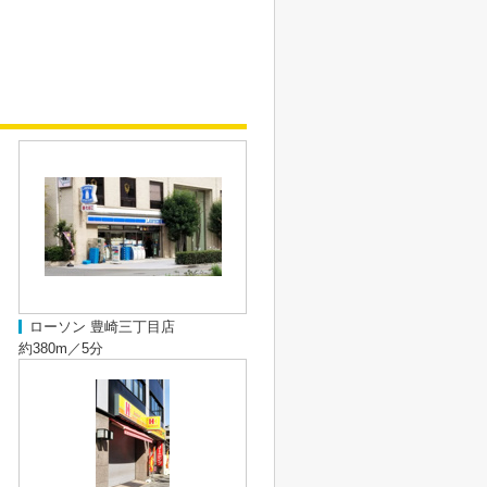
ローソン 豊崎三丁目店
約380m／5分