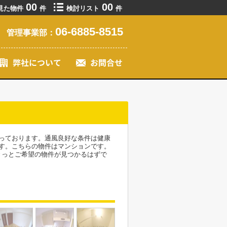
00
00
見た物件
件
検討リスト
件
06-6885-8515
管理事業部：
っております。通風良好な条件は健康
す。こちらの物件はマンションです。
きっとご希望の物件が見つかるはずで