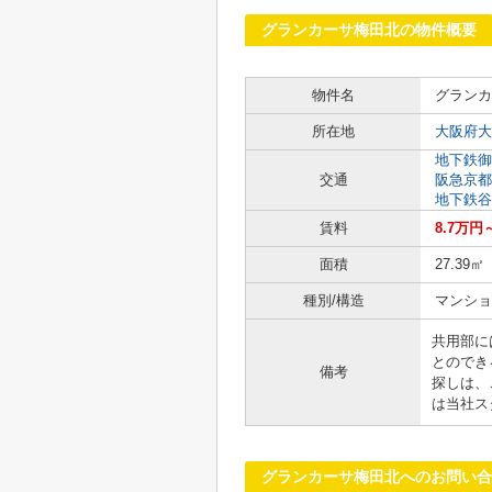
グランカーサ梅田北の物件概要
物件名
グランカ
所在地
大阪府大
地下鉄御
交通
阪急京都
地下鉄谷
賃料
8.7万円
面積
27.39㎡
種別/構造
マンショ
共用部に
とのでき
備考
探しは、
は当社ス
グランカーサ梅田北へのお問い合