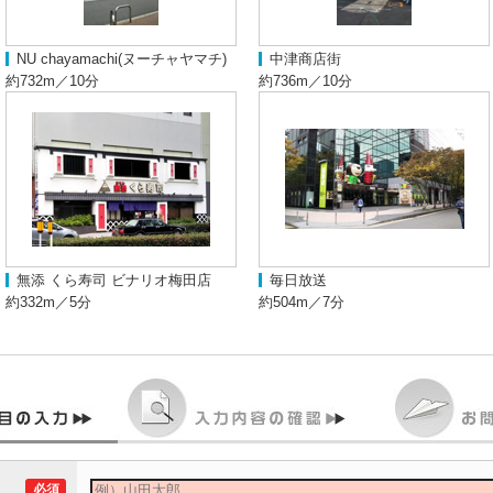
NU chayamachi(ヌーチャヤマチ)
中津商店街
約732m／10分
約736m／10分
無添 くら寿司 ビナリオ梅田店
毎日放送
約332m／5分
約504m／7分
必須