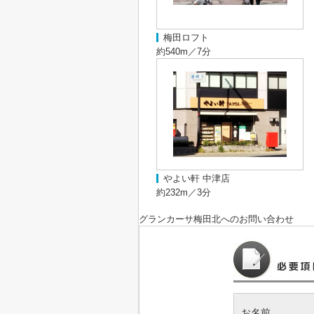
梅田ロフト
約540m／7分
やよい軒 中津店
約232m／3分
グランカーサ梅田北
へのお問い合わせ
お名前