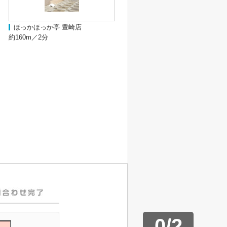
ほっかほっか亭 豊崎店
約160m／2分
0
/
2