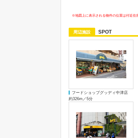
※地図上に表示される物件の位置は付近住
SPOT
周辺施設
フードショップグッディ中津店
約326m／5分