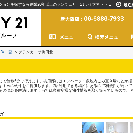
グランカーサ梅田北／新大阪駅で賃貸マンションを探すなら創業20年以上のセンチュリー21ライフネット・ライブグループ
最近
06-6886-7933
新大阪店：
物件一覧
>
グランカーサ梅田北
まで徒歩5分で行けます。共用部にはエレベータ・敷地内ごみ置き場などが揃
すすめの物件をご提供します。2駅利用できる場所にあるので利便性が高いで
その悩みを解消します！当社は多種多様な物件情報を取り扱っているので、
RY