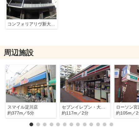
コンフォリアリヴ新大阪Q
周辺施設
スマイル淀川店
セブンイレブン・大阪宮原２丁目店
ローソン宮
約377m／5分
約117m／2分
約105m／