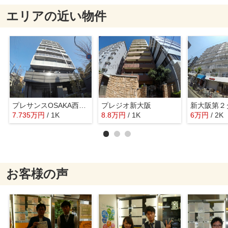
エリアの近い物件
プレサンスOSAKA西中島リエゾン
プレジオ新大阪
7.735
万
円
/ 1K
8.8
万
円
/ 1K
6
万
円
/ 2K
お客様の声