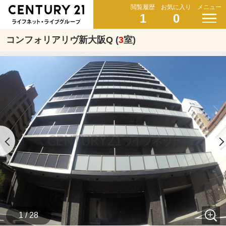
閲覧履歴
お気に入り
メニュー
1
0
コンフォリアリヴ新大阪Q (
3
室)
1 / 28